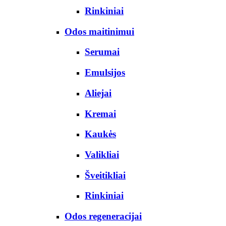
Rinkiniai
Odos maitinimui
Serumai
Emulsijos
Aliejai
Kremai
Kaukės
Valikliai
Šveitikliai
Rinkiniai
Odos regeneracijai