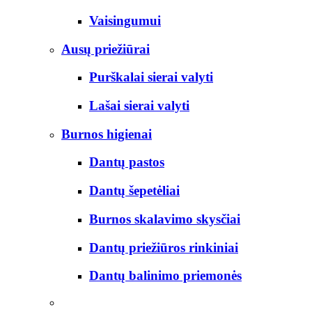
Vaisingumui
Ausų priežiūrai
Purškalai sierai valyti
Lašai sierai valyti
Burnos higienai
Dantų pastos
Dantų šepetėliai
Burnos skalavimo skysčiai
Dantų priežiūros rinkiniai
Dantų balinimo priemonės