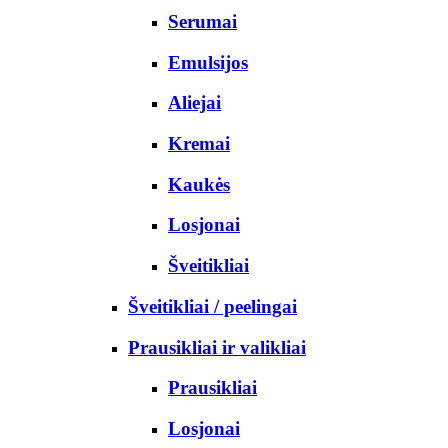
Serumai
Emulsijos
Aliejai
Kremai
Kaukės
Losjonai
Šveitikliai
Šveitikliai / peelingai
Prausikliai ir valikliai
Prausikliai
Losjonai