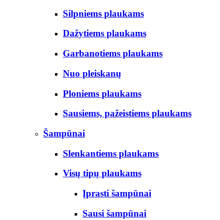
Silpniems plaukams
Dažytiems plaukams
Garbanotiems plaukams
Nuo pleiskanų
Ploniems plaukams
Sausiems, pažeistiems plaukams
Šampūnai
Slenkantiems plaukams
Visų tipų plaukams
Įprasti šampūnai
Sausi šampūnai