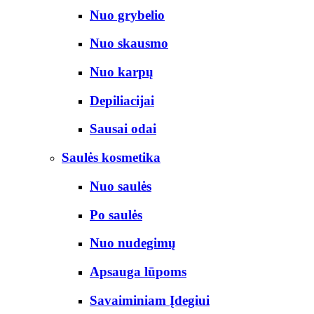
Nuo grybelio
Nuo skausmo
Nuo karpų
Depiliacijai
Sausai odai
Saulės kosmetika
Nuo saulės
Po saulės
Nuo nudegimų
Apsauga lūpoms
Savaiminiam Įdegiui