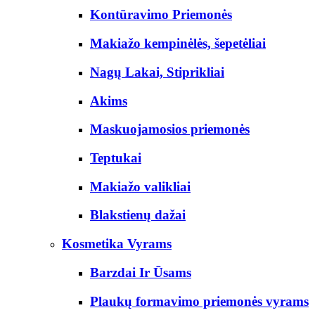
Kontūravimo Priemonės
Makiažo kempinėlės, šepetėliai
Nagų Lakai, Stiprikliai
Akims
Maskuojamosios priemonės
Teptukai
Makiažo valikliai
Blakstienų dažai
Kosmetika Vyrams
Barzdai Ir Ūsams
Plaukų formavimo priemonės vyrams