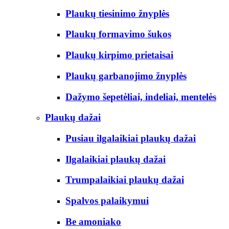
Plaukų tiesinimo žnyplės
Plaukų formavimo šukos
Plaukų kirpimo prietaisai
Plaukų garbanojimo žnyplės
Dažymo šepetėliai, indeliai, mentelės
Plaukų dažai
Pusiau ilgalaikiai plaukų dažai
Ilgalaikiai plaukų dažai
Trumpalaikiai plaukų dažai
Spalvos palaikymui
Be amoniako