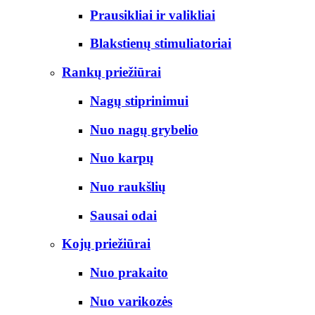
Prausikliai ir valikliai
Blakstienų stimuliatoriai
Rankų priežiūrai
Nagų stiprinimui
Nuo nagų grybelio
Nuo karpų
Nuo raukšlių
Sausai odai
Kojų priežiūrai
Nuo prakaito
Nuo varikozės