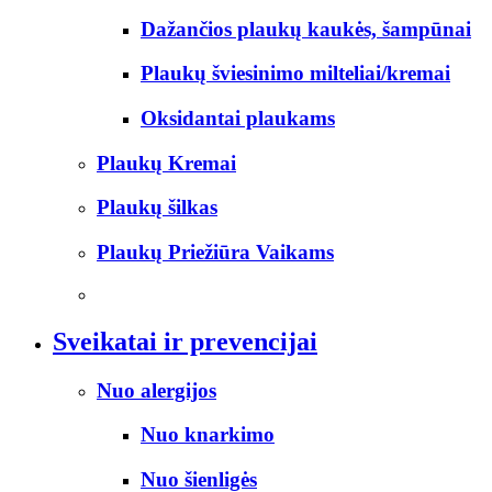
Dažančios plaukų kaukės, šampūnai
Plaukų šviesinimo milteliai/kremai
Oksidantai plaukams
Plaukų Kremai
Plaukų šilkas
Plaukų Priežiūra Vaikams
Sveikatai ir prevencijai
Nuo alergijos
Nuo knarkimo
Nuo šienligės