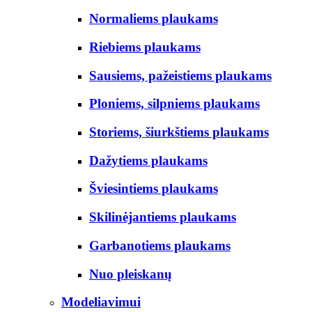
Normaliems plaukams
Riebiems plaukams
Sausiems, pažeistiems plaukams
Ploniems, silpniems plaukams
Storiems, šiurkštiems plaukams
Dažytiems plaukams
Šviesintiems plaukams
Skilinėjantiems plaukams
Garbanotiems plaukams
Nuo pleiskanų
Modeliavimui