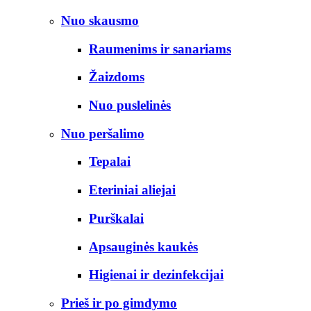
Nuo skausmo
Raumenims ir sanariams
Žaizdoms
Nuo puslelinės
Nuo peršalimo
Tepalai
Eteriniai aliejai
Purškalai
Apsauginės kaukės
Higienai ir dezinfekcijai
Prieš ir po gimdymo