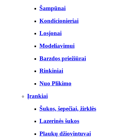
Šampūnai
Kondicionieriai
Losjonai
Modeliavimui
Barzdos priežiūrai
Rinkiniai
Nuo Plikimo
Įrankiai
Šukos, šepečiai, žirklės
Lazerinės šukos
Plaukų džiovintuvai