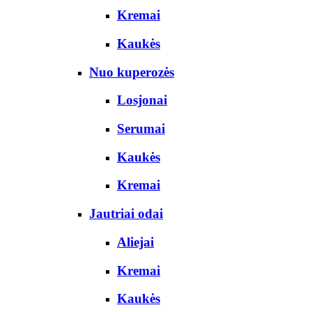
Kremai
Kaukės
Nuo kuperozės
Losjonai
Serumai
Kaukės
Kremai
Jautriai odai
Aliejai
Kremai
Kaukės