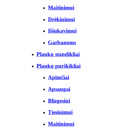
Maitinimui
Drėkinimui
Iššukavimui
Garbanoms
Plaukų standikliai
Plaukų purškikliai
Apimčiai
Apsaugai
Blizgesiui
Tiesinimui
Maitinimui