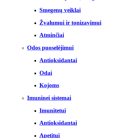
Smegenų veiklai
Žvalumui ir tonizavimui
Atminčiai
Odos puoselėjimui
Antioksidantai
Odai
Kojoms
Imuninei sistemai
Imunitetui
Antioksidantai
Apetitui