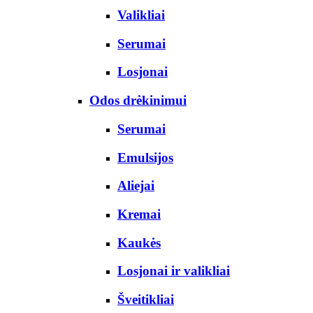
Valikliai
Serumai
Losjonai
Odos drėkinimui
Serumai
Emulsijos
Aliejai
Kremai
Kaukės
Losjonai ir valikliai
Šveitikliai