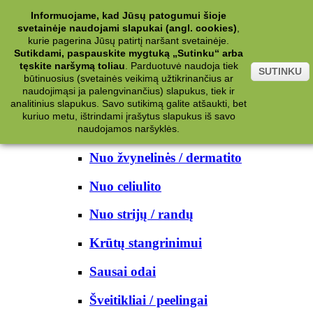
Kategorijos
Informuojame, kad Jūsų patogumui šioje
svetainėje naudojami slapukai (angl. cookies)
,
Kosmetika
kurie pagerina Jūsų patirtį naršant svetainėje.
Sutikdami, paspauskite mygtuką „Sutinku“ arba
tęskite naršymą toliau
.
Parduotuvė naudoja tiek
Kūno priežiūrai
SUTINKU
būtinuosius (svetainės veikimą užtikrinančius ar
naudojimąsi ja palengvinančius) slapukus, tiek ir
Nuo prakaito
analitinius slapukus. Savo sutikimą galite atšaukti, bet
kuriuo metu, ištrindami įrašytus slapukus iš savo
Kūno prausikliai
naudojamos naršyklės.
Nuo žvynelinės / dermatito
Nuo celiulito
Nuo strijų / randų
Krūtų stangrinimui
Sausai odai
Šveitikliai / peelingai