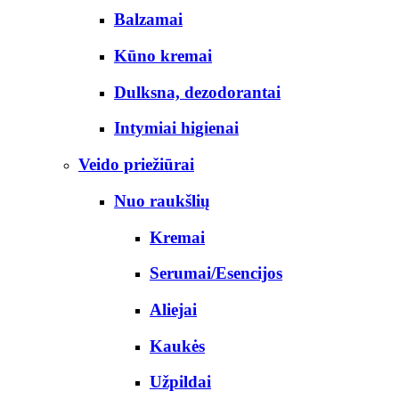
Balzamai
Kūno kremai
Dulksna, dezodorantai
Intymiai higienai
Veido priežiūrai
Nuo raukšlių
Kremai
Serumai/Esencijos
Aliejai
Kaukės
Užpildai