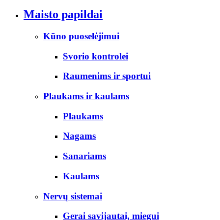
Maisto papildai
Kūno puoselėjimui
Svorio kontrolei
Raumenims ir sportui
Plaukams ir kaulams
Plaukams
Nagams
Sanariams
Kaulams
Nervų sistemai
Gerai savijautai, miegui