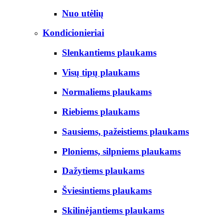
Nuo utėlių
Kondicionieriai
Slenkantiems plaukams
Visų tipų plaukams
Normaliems plaukams
Riebiems plaukams
Sausiems, pažeistiems plaukams
Ploniems, silpniems plaukams
Dažytiems plaukams
Šviesintiems plaukams
Skilinėjantiems plaukams