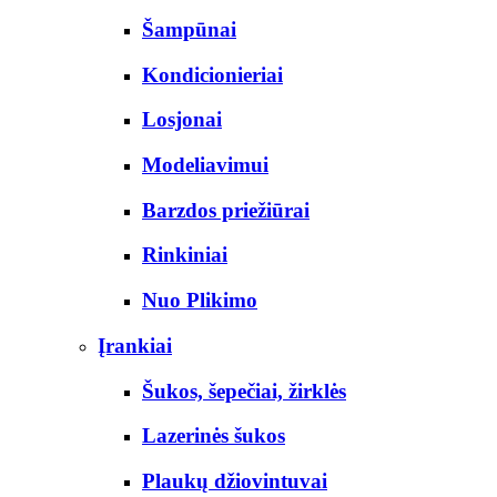
Šampūnai
Kondicionieriai
Losjonai
Modeliavimui
Barzdos priežiūrai
Rinkiniai
Nuo Plikimo
Įrankiai
Šukos, šepečiai, žirklės
Lazerinės šukos
Plaukų džiovintuvai