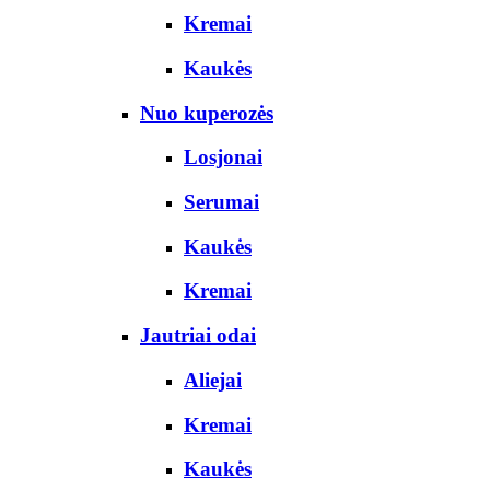
Kremai
Kaukės
Nuo kuperozės
Losjonai
Serumai
Kaukės
Kremai
Jautriai odai
Aliejai
Kremai
Kaukės