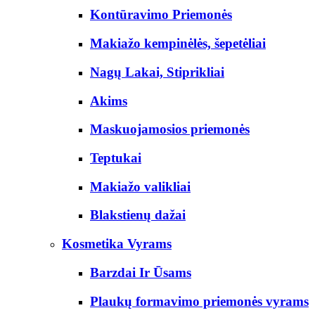
Kontūravimo Priemonės
Makiažo kempinėlės, šepetėliai
Nagų Lakai, Stiprikliai
Akims
Maskuojamosios priemonės
Teptukai
Makiažo valikliai
Blakstienų dažai
Kosmetika Vyrams
Barzdai Ir Ūsams
Plaukų formavimo priemonės vyrams