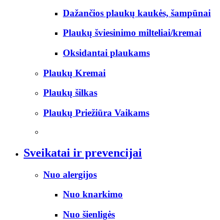
Dažančios plaukų kaukės, šampūnai
Plaukų šviesinimo milteliai/kremai
Oksidantai plaukams
Plaukų Kremai
Plaukų šilkas
Plaukų Priežiūra Vaikams
Sveikatai ir prevencijai
Nuo alergijos
Nuo knarkimo
Nuo šienligės