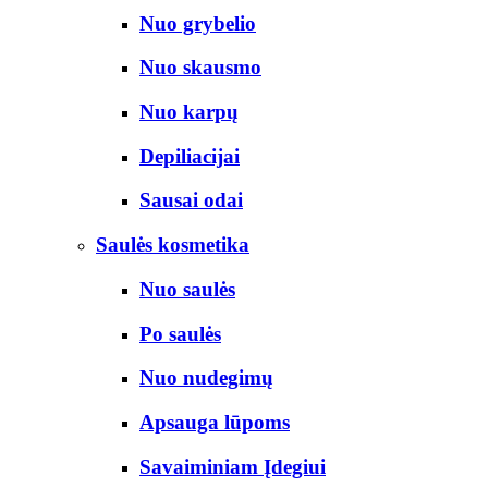
Nuo grybelio
Nuo skausmo
Nuo karpų
Depiliacijai
Sausai odai
Saulės kosmetika
Nuo saulės
Po saulės
Nuo nudegimų
Apsauga lūpoms
Savaiminiam Įdegiui