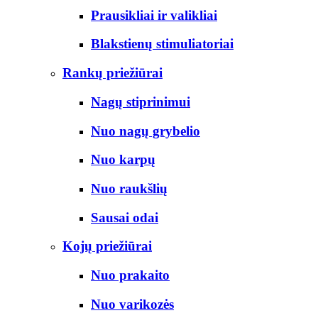
Prausikliai ir valikliai
Blakstienų stimuliatoriai
Rankų priežiūrai
Nagų stiprinimui
Nuo nagų grybelio
Nuo karpų
Nuo raukšlių
Sausai odai
Kojų priežiūrai
Nuo prakaito
Nuo varikozės