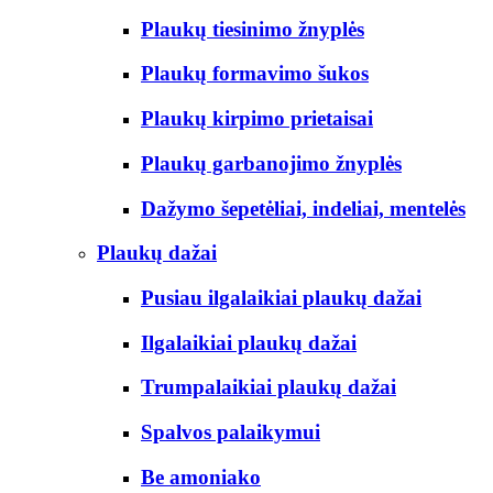
Plaukų tiesinimo žnyplės
Plaukų formavimo šukos
Plaukų kirpimo prietaisai
Plaukų garbanojimo žnyplės
Dažymo šepetėliai, indeliai, mentelės
Plaukų dažai
Pusiau ilgalaikiai plaukų dažai
Ilgalaikiai plaukų dažai
Trumpalaikiai plaukų dažai
Spalvos palaikymui
Be amoniako