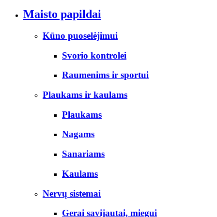
Maisto papildai
Kūno puoselėjimui
Svorio kontrolei
Raumenims ir sportui
Plaukams ir kaulams
Plaukams
Nagams
Sanariams
Kaulams
Nervų sistemai
Gerai savijautai, miegui