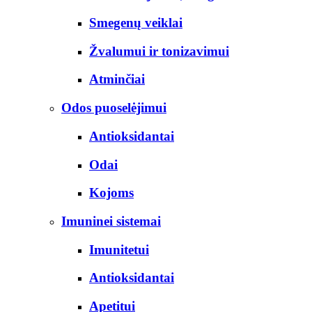
Smegenų veiklai
Žvalumui ir tonizavimui
Atminčiai
Odos puoselėjimui
Antioksidantai
Odai
Kojoms
Imuninei sistemai
Imunitetui
Antioksidantai
Apetitui