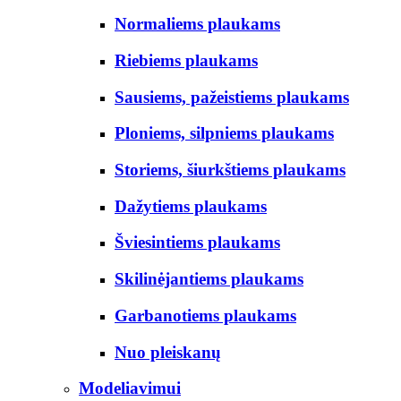
Normaliems plaukams
Riebiems plaukams
Sausiems, pažeistiems plaukams
Ploniems, silpniems plaukams
Storiems, šiurkštiems plaukams
Dažytiems plaukams
Šviesintiems plaukams
Skilinėjantiems plaukams
Garbanotiems plaukams
Nuo pleiskanų
Modeliavimui