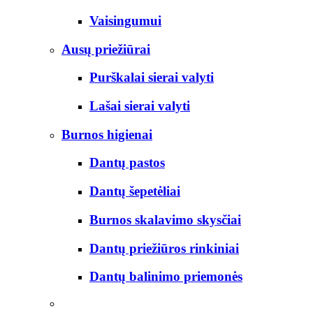
Vaisingumui
Ausų priežiūrai
Purškalai sierai valyti
Lašai sierai valyti
Burnos higienai
Dantų pastos
Dantų šepetėliai
Burnos skalavimo skysčiai
Dantų priežiūros rinkiniai
Dantų balinimo priemonės