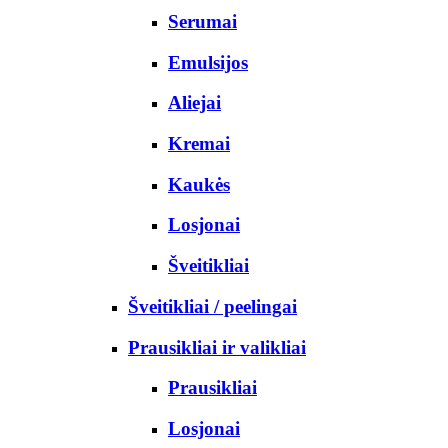
Serumai
Emulsijos
Aliejai
Kremai
Kaukės
Losjonai
Šveitikliai
Šveitikliai / peelingai
Prausikliai ir valikliai
Prausikliai
Losjonai