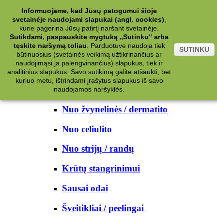
Kategorijos
Informuojame, kad Jūsų patogumui šioje
svetainėje naudojami slapukai (angl. cookies)
,
Kosmetika
kurie pagerina Jūsų patirtį naršant svetainėje.
Sutikdami, paspauskite mygtuką „Sutinku“ arba
tęskite naršymą toliau
.
Parduotuvė naudoja tiek
Kūno priežiūrai
SUTINKU
būtinuosius (svetainės veikimą užtikrinančius ar
naudojimąsi ja palengvinančius) slapukus, tiek ir
Nuo prakaito
analitinius slapukus. Savo sutikimą galite atšaukti, bet
kuriuo metu, ištrindami įrašytus slapukus iš savo
Kūno prausikliai
naudojamos naršyklės.
Nuo žvynelinės / dermatito
Nuo celiulito
Nuo strijų / randų
Krūtų stangrinimui
Sausai odai
Šveitikliai / peelingai