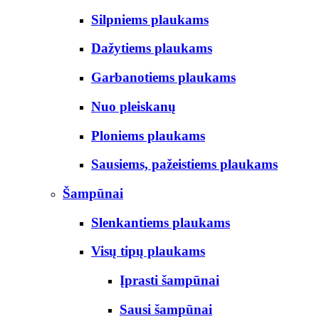
Silpniems plaukams
Dažytiems plaukams
Garbanotiems plaukams
Nuo pleiskanų
Ploniems plaukams
Sausiems, pažeistiems plaukams
Šampūnai
Slenkantiems plaukams
Visų tipų plaukams
Įprasti šampūnai
Sausi šampūnai