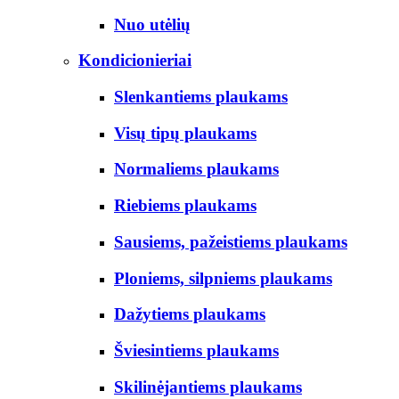
Nuo utėlių
Kondicionieriai
Slenkantiems plaukams
Visų tipų plaukams
Normaliems plaukams
Riebiems plaukams
Sausiems, pažeistiems plaukams
Ploniems, silpniems plaukams
Dažytiems plaukams
Šviesintiems plaukams
Skilinėjantiems plaukams