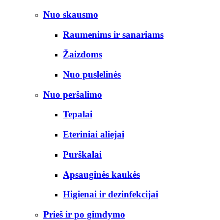
Nuo skausmo
Raumenims ir sanariams
Žaizdoms
Nuo puslelinės
Nuo peršalimo
Tepalai
Eteriniai aliejai
Purškalai
Apsauginės kaukės
Higienai ir dezinfekcijai
Prieš ir po gimdymo