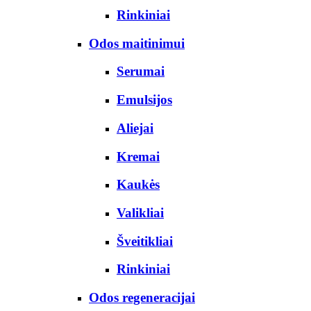
Rinkiniai
Odos maitinimui
Serumai
Emulsijos
Aliejai
Kremai
Kaukės
Valikliai
Šveitikliai
Rinkiniai
Odos regeneracijai