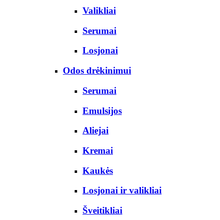
Valikliai
Serumai
Losjonai
Odos drėkinimui
Serumai
Emulsijos
Aliejai
Kremai
Kaukės
Losjonai ir valikliai
Šveitikliai