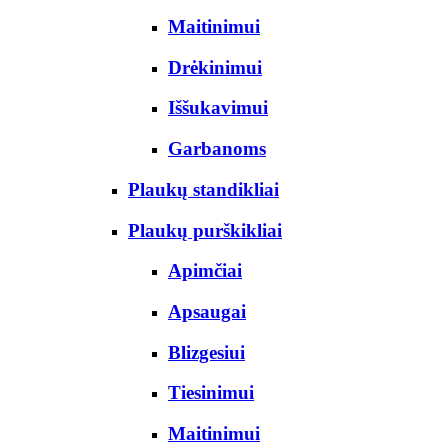
Maitinimui
Drėkinimui
Iššukavimui
Garbanoms
Plaukų standikliai
Plaukų purškikliai
Apimčiai
Apsaugai
Blizgesiui
Tiesinimui
Maitinimui