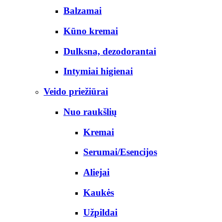
Balzamai
Kūno kremai
Dulksna, dezodorantai
Intymiai higienai
Veido priežiūrai
Nuo raukšlių
Kremai
Serumai/Esencijos
Aliejai
Kaukės
Užpildai