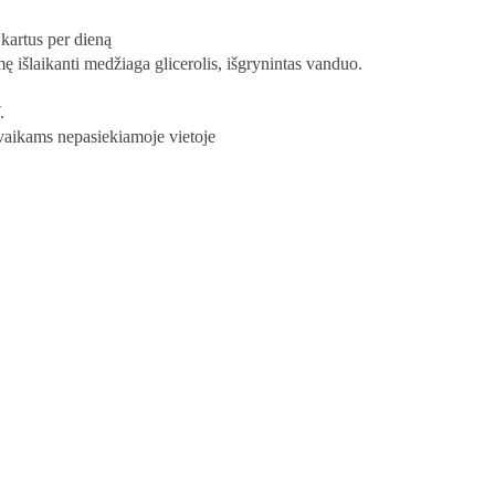
kartus per dieną
ę išlaikanti medžiaga glicerolis, išgrynintas vanduo.
.
 vaikams nepasiekiamoje vietoje