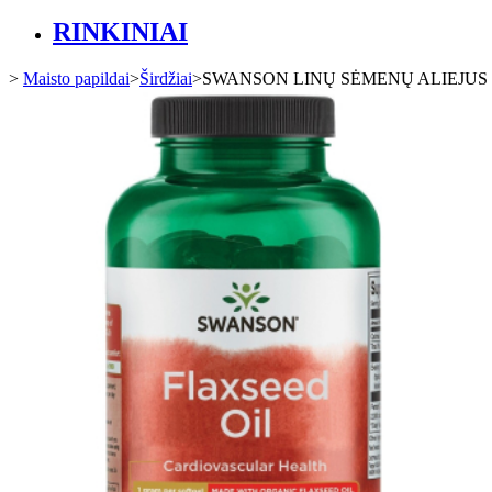
RINKINIAI
>
Maisto papildai
>
Širdžiai
>
SWANSON LINŲ SĖMENŲ ALIEJUS 100