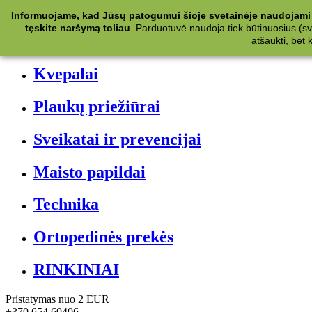
Kategorijos
Informuojame, kad Jūsų patogumui šioje svetainėje naudojami 
tęskite naršymą toliau
.
Parduotuvė naudoja tiek būtinuosius (svet
Kosmetika
atšaukti, bet
Kvepalai
Plaukų priežiūrai
Sveikatai ir prevencijai
Maisto papildai
Technika
Ortopedinės prekės
RINKINIAI
Pristatymas nuo 2 EUR
+370 654 60406