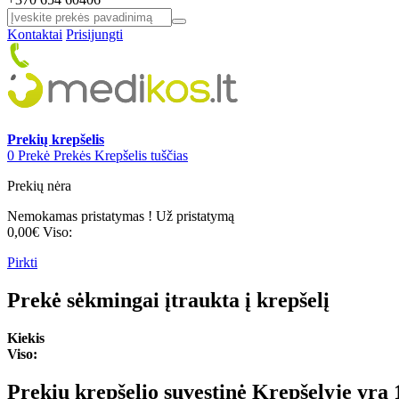
Kontaktai
Prisijungti
Prekių krepšelis
0
Prekė
Prekės
Krepšelis tuščias
Prekių nėra
Nemokamas pristatymas !
Už pristatymą
0,00€
Viso:
Pirkti
Prekė sėkmingai įtraukta į krepšelį
Kiekis
Viso:
Prekių krepšelio suvestinė
Krepšelyje yra 