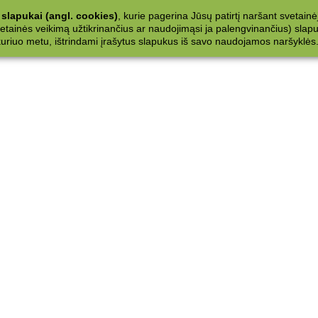
slapukai (angl. cookies)
, kurie pagerina Jūsų patirtį naršant svetainė
ainės veikimą užtikrinančius ar naudojimąsi ja palengvinančius) slapuku
 kuriuo metu, ištrindami įrašytus slapukus iš savo naudojamos naršyklės