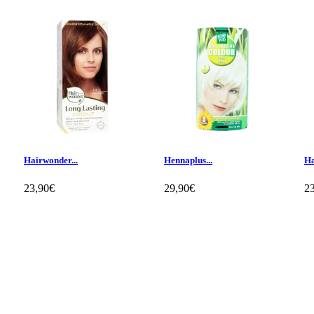
Hairwonder...
Hennaplus...
Ha
23,90€
29,90€
2
Klientų apžvalgos