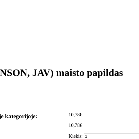
N, JAV) maisto papildas
10,78€
je kategorijoje:
10,78€
Kiekis: