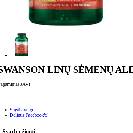
SWANSON LINŲ SĖMENŲ ALIEJU
Pagamintas JAV!
Siųsti draugui
Dalintis Facebook'e!
Svarbu žinoti