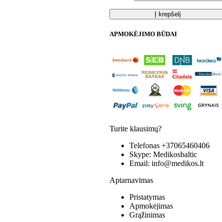
Į krepšelį
APMOKĖJIMO BŪDAI
Turite klausimų?
Telefonas
+37065460406
Skype:
Medikosbaltic
Email:
info@medikos.lt
Aptarnavimas
Pristatymas
Apmokėjimas
Grąžinimas