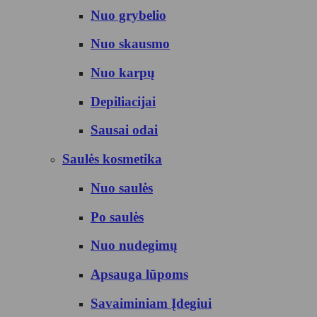
Nuo grybelio
Nuo skausmo
Nuo karpų
Depiliacijai
Sausai odai
Saulės kosmetika
Nuo saulės
Po saulės
Nuo nudegimų
Apsauga lūpoms
Savaiminiam Įdegiui