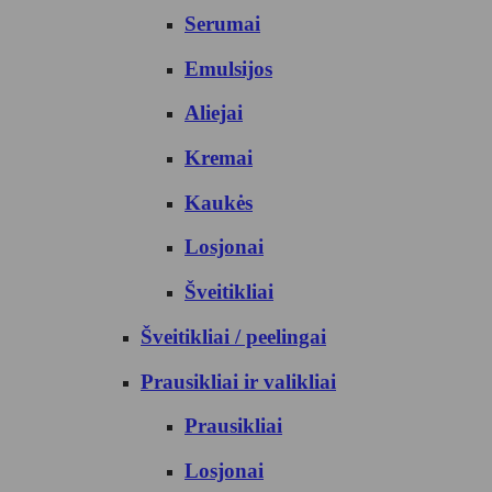
Serumai
Emulsijos
Aliejai
Kremai
Kaukės
Losjonai
Šveitikliai
Šveitikliai / peelingai
Prausikliai ir valikliai
Prausikliai
Losjonai