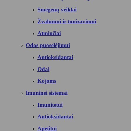
Smegenų veiklai
Žvalumui ir tonizavimui
Atminčiai
Odos puoselėjimui
Antioksidantai
Odai
Kojoms
Imuninei sistemai
Imunitetui
Antioksidantai
Apetitui