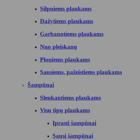
Silpniems plaukams
Dažytiems plaukams
Garbanotiems plaukams
Nuo pleiskanų
Ploniems plaukams
Sausiems, pažeistiems plaukams
Šampūnai
Slenkantiems plaukams
Visų tipų plaukams
Įprasti šampūnai
Sausi šampūnai