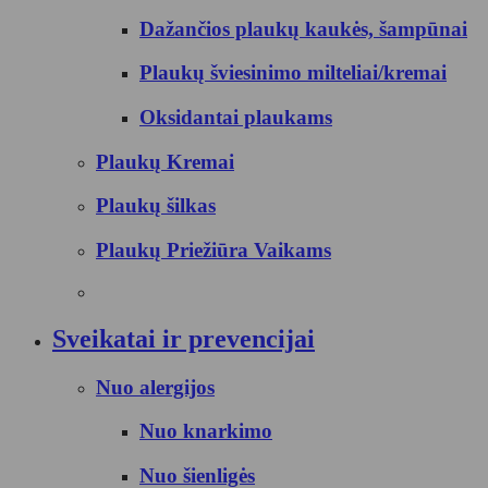
Dažančios plaukų kaukės, šampūnai
Plaukų šviesinimo milteliai/kremai
Oksidantai plaukams
Plaukų Kremai
Plaukų šilkas
Plaukų Priežiūra Vaikams
Sveikatai ir prevencijai
Nuo alergijos
Nuo knarkimo
Nuo šienligės