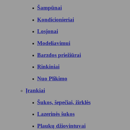
Šampūnai
Kondicionieriai
Losjonai
Modeliavimui
Barzdos priežiūrai
Rinkiniai
Nuo Plikimo
Įrankiai
Šukos, šepečiai, žirklės
Lazerinės šukos
Plaukų džiovintuvai