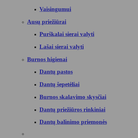
Vaisingumui
Ausų priežiūrai
Purškalai sierai valyti
Lašai sierai valyti
Burnos higienai
Dantų pastos
Dantų šepetėliai
Burnos skalavimo skysčiai
Dantų priežiūros rinkiniai
Dantų balinimo priemonės