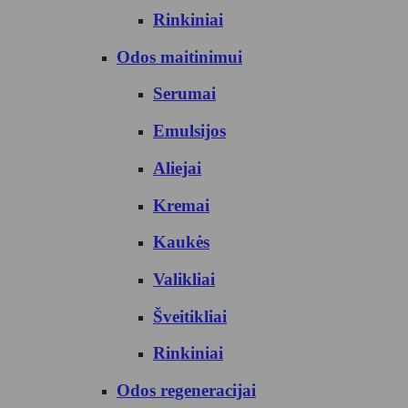
Rinkiniai
Odos maitinimui
Serumai
Emulsijos
Aliejai
Kremai
Kaukės
Valikliai
Šveitikliai
Rinkiniai
Odos regeneracijai