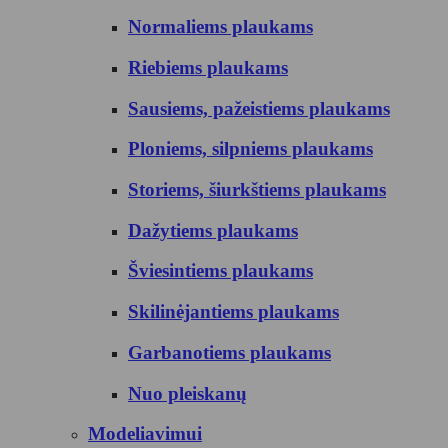
Normaliems plaukams
Riebiems plaukams
Sausiems, pažeistiems plaukams
Ploniems, silpniems plaukams
Storiems, šiurkštiems plaukams
Dažytiems plaukams
Šviesintiems plaukams
Skilinėjantiems plaukams
Garbanotiems plaukams
Nuo pleiskanų
Modeliavimui