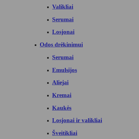
Valikliai
Serumai
Losjonai
Odos drėkinimui
Serumai
Emulsijos
Aliejai
Kremai
Kaukės
Losjonai ir valikliai
Šveitikliai