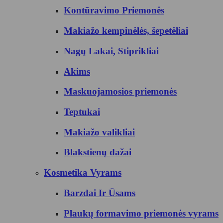
Kontūravimo Priemonės
Makiažo kempinėlės, šepetėliai
Nagų Lakai, Stiprikliai
Akims
Maskuojamosios priemonės
Teptukai
Makiažo valikliai
Blakstienų dažai
Kosmetika Vyrams
Barzdai Ir Ūsams
Plaukų formavimo priemonės vyrams