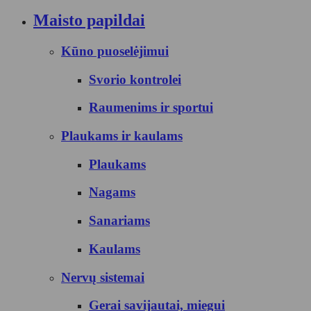
Maisto papildai
Kūno puoselėjimui
Svorio kontrolei
Raumenims ir sportui
Plaukams ir kaulams
Plaukams
Nagams
Sanariams
Kaulams
Nervų sistemai
Gerai savijautai, miegui