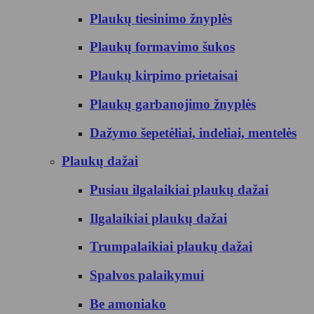
Plaukų tiesinimo žnyplės
Plaukų formavimo šukos
Plaukų kirpimo prietaisai
Plaukų garbanojimo žnyplės
Dažymo šepetėliai, indeliai, mentelės
Plaukų dažai
Pusiau ilgalaikiai plaukų dažai
Ilgalaikiai plaukų dažai
Trumpalaikiai plaukų dažai
Spalvos palaikymui
Be amoniako