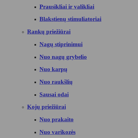
Prausikliai ir valikliai
Blakstienų stimuliatoriai
Rankų priežiūrai
Nagų stiprinimui
Nuo nagų grybelio
Nuo karpų
Nuo raukšlių
Sausai odai
Kojų priežiūrai
Nuo prakaito
Nuo varikozės