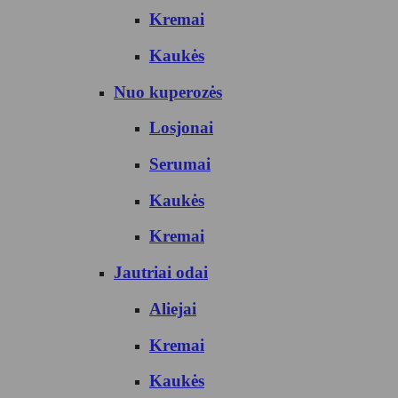
Kremai
Kaukės
Nuo kuperozės
Losjonai
Serumai
Kaukės
Kremai
Jautriai odai
Aliejai
Kremai
Kaukės