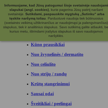
Kategorijos
Informuojame, kad Jūsų patogumui šioje svetainėje naudojami
slapukai (angl. cookies)
, kurie pagerina Jūsų patirtį naršant
Kosmetika
svetainėje.
Sutikdami, paspauskite mygtuką „Sutinku“ arba
tęskite naršymą toliau
.
Parduotuvė naudoja tiek būtinuosius
(svetainės veikimą užtikrinančius ar naudojimąsi ja palengvinančius)
Kūno priežiūrai
slapukus, tiek ir analitinius slapukus. Savo sutikimą galite atšaukti, be
kuriuo metu, ištrindami įrašytus slapukus iš savo naudojamos
Nuo prakaito
naršyklės.
Kūno prausikliai
Nuo žvynelinės / dermatito
Nuo celiulito
Nuo strijų / randų
Krūtų stangrinimui
Sausai odai
Šveitikliai / peelingai