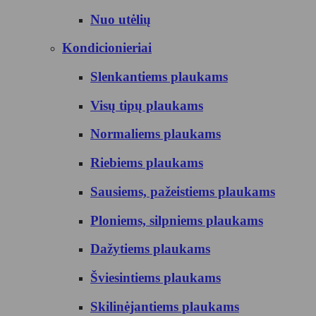
Nuo utėlių
Kondicionieriai
Slenkantiems plaukams
Visų tipų plaukams
Normaliems plaukams
Riebiems plaukams
Sausiems, pažeistiems plaukams
Ploniems, silpniems plaukams
Dažytiems plaukams
Šviesintiems plaukams
Skilinėjantiems plaukams