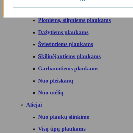
Sausiems, pažeistiems plaukams
Ploniems, silpniems plaukams
Dažytiems plaukams
Šviesintiems plaukams
Skilinėjantiems plaukams
Garbanotiems plaukams
Nuo pleiskanų
Nuo utėlių
Aliejai
Nuo plaukų slinkimo
Visų tipų plaukams