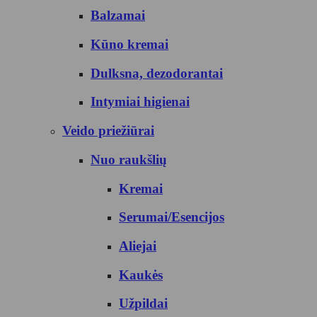
Balzamai
Kūno kremai
Dulksna, dezodorantai
Intymiai higienai
Veido priežiūrai
Nuo raukšlių
Kremai
Serumai/Esencijos
Aliejai
Kaukės
Užpildai