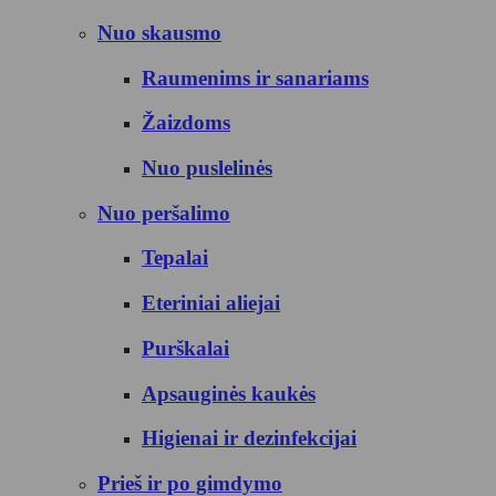
Nuo skausmo
Raumenims ir sanariams
Žaizdoms
Nuo puslelinės
Nuo peršalimo
Tepalai
Eteriniai aliejai
Purškalai
Apsauginės kaukės
Higienai ir dezinfekcijai
Prieš ir po gimdymo