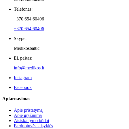
Foot
Justina K.
Patvirtintas pirkėjas
Prekė kokybiška, padeda sum
vieno dviejų patepimų susta
Naujienlaiškiai