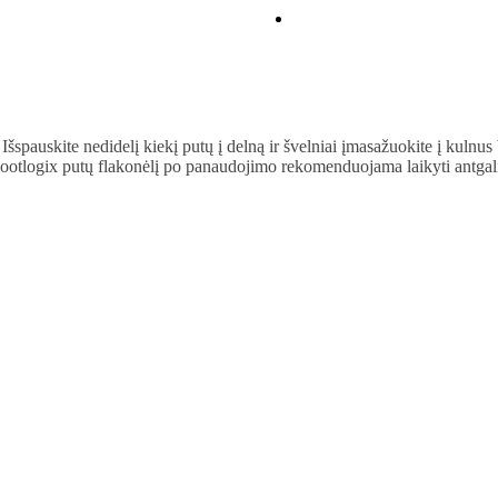
Išspauskite nedidelį kiekį putų į delną ir švelniai įmasažuokite į kulnus
Footlogix putų flakonėlį po panaudojimo rekomenduojama laikyti antga