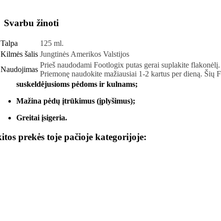
Svarbu žinoti
Talpa
125 ml.
Kilmės šalis
Jungtinės Amerikos Valstijos
Prieš naudodami Footlogix putas gerai suplakite flakonėlį. 
Naudojimas
Priemonę naudokite mažiausiai 1-2 kartus per dieną. Šių 
suskeldėjusioms pėdoms ir kulnams;
Mažina pėdų įtrūkimus (įplyšimus);
Greitai įsigeria.
kitos prekės toje pačioje kategorijoje: