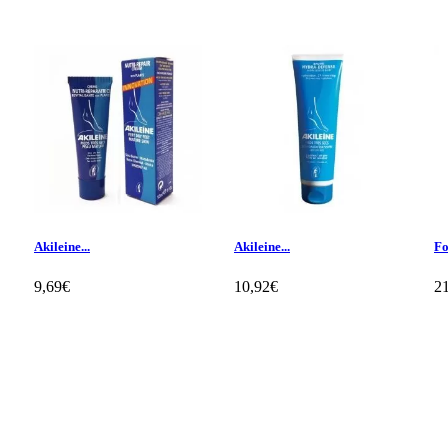
Akileine...
Akileine...
Fo
9,69€
10,92€
2
Klientų apžvalgos