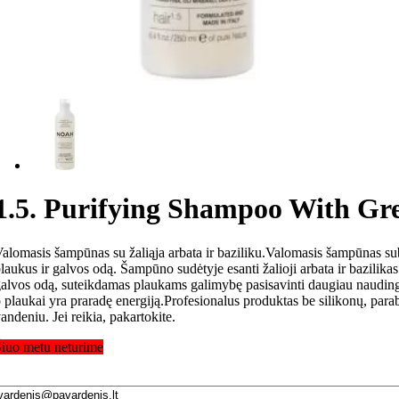
1.5. Purifying Shampoo With Gr
alomasis šampūnas su žaliąja arbata ir baziliku.Valomasis šampūnas suba
laukus ir galvos odą. Šampūno sudėtyje esanti žalioji arbata ir bazilik
alvos odą, suteikdamas plaukams galimybę pasisavinti daugiau naudingų
 plaukai yra praradę energiją.Profesionalus produktas be silikonų, pa
andeniu. Jei reikia, pakartokite.
iuo metu neturime