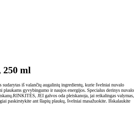
 250 ml
 sudarytas iš valančių augalinių ingredientų, kurie švelniai nuvalo
kdami plaukams gyvybingumo ir naujos energijos. Specialus derinys nuvalo
eiskanų.RINKITĖS, JEI galvos oda pleiskanoja, jai reikalingas valymas,
 paskirstykite ant šlapių plaukų, švelniai masažuokite. Išskalaukite