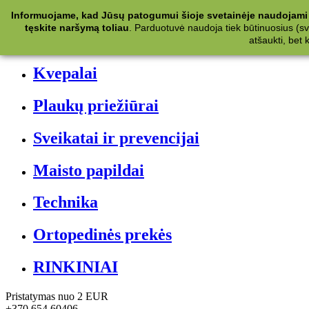
Kategorijos
Informuojame, kad Jūsų patogumui šioje svetainėje naudojami 
tęskite naršymą toliau
.
Parduotuvė naudoja tiek būtinuosius (svet
Kosmetika
atšaukti, bet
Kvepalai
Plaukų priežiūrai
Sveikatai ir prevencijai
Maisto papildai
Technika
Ortopedinės prekės
RINKINIAI
Pristatymas nuo 2 EUR
+370 654 60406