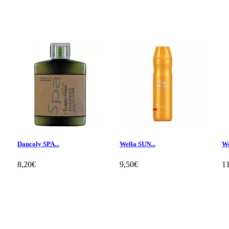
Dancoly SPA...
Wella SUN...
We
8,20€
9,50€
1