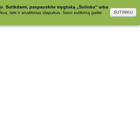
je.
Sutikdami, paspauskite mygtuką „Sutinku“ arba
SUTINKU
s, tiek ir analitinius slapukus. Savo sutikimą galite
.