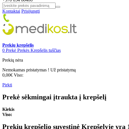
Kontaktai
Prisijungti
Prekių krepšelis
0
Prekė
Prekės
Krepšelis tuščias
Prekių nėra
Nemokamas pristatymas !
Už pristatymą
0,00€
Viso:
Pirkti
Prekė sėkmingai įtraukta į krepšelį
Kiekis
Viso:
Prekių krepšelio suvestinė
Krepšelyje yra 