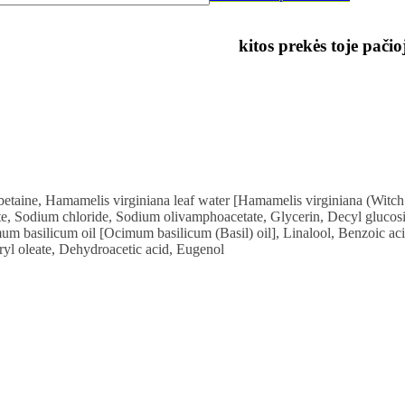
kitos prekės toje pačio
taine, Hamamelis virginiana leaf water [Hamamelis virginiana (Witch h
te, Sodium chloride, Sodium olivamphoacetate, Glycerin, Decyl glucosi
m basilicum oil [Ocimum basilicum (Basil) oil], Linalool, Benzoic acid
ryl oleate, Dehydroacetic acid, Eugenol