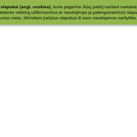
slapukai (angl. cookies)
, kurie pagerina Jūsų patirtį naršant svetainė
ainės veikimą užtikrinančius ar naudojimąsi ja palengvinančius) slapuku
 kuriuo metu, ištrindami įrašytus slapukus iš savo naudojamos naršyklės