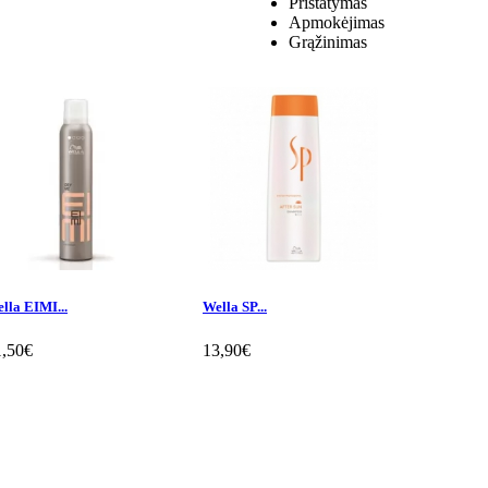
Pristatymas
Apmokėjimas
Grąžinimas
lla EIMI...
Wella SP...
Wella...
1,50€
13,90€
9,50€