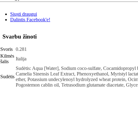
Siųsti draugui
Dalintis Facebook'e!
Svarbu žinoti
Svoris
0.281
Kilmės
Italija
šalis
Sudėtis: Aqua [Water], Sodium coco-sulfate, Cocamidopropyl be
Camelia Sinensis Leaf Extract, Phenoxyethanol, Myristyl lacta
Sudėtis
ether, Potassium undecylenoyl hydrolyzed wheat protein, Ocimu
Pogostemon cablin oil, Tetrasodium glutamate diacetate, Glyce