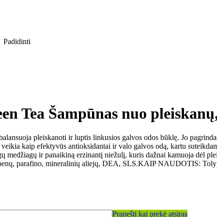
Padidinti
een Tea Šampūnas nuo pleiskanų,
lansuoja pleiskanoti ir luptis linkusios galvos odos būklę. Jo pagrindas
as veikia kaip efektyvūs antioksidantai ir valo galvos odą, kartu sutei
 medžiagų ir panaikiną erzinantį niežulį, kuris dažnai kamuoja dėl pl
rabenų, parafino, mineralinių aliejų, DEA, SLS.KAIP NAUDOTIS: Tolygiai
Pranešti kai prekė atsiras