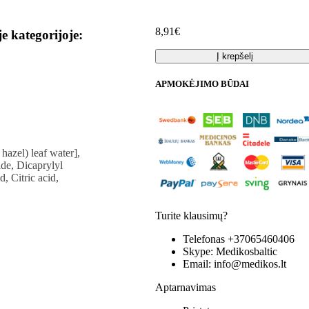
8,91€
je kategorijoje:
Į krepšelį
APMOKĖJIMO BŪDAI
azel) leaf water],
de, Dicaprylyl
, Citric acid,
Turite klausimų?
Telefonas
+37065460406
Skype:
Medikosbaltic
Email:
info@medikos.lt
Aptarnavimas