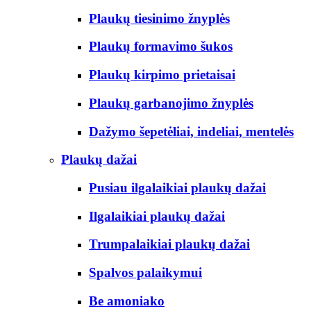
Plaukų tiesinimo žnyplės
Plaukų formavimo šukos
Plaukų kirpimo prietaisai
Plaukų garbanojimo žnyplės
Dažymo šepetėliai, indeliai, mentelės
Plaukų dažai
Pusiau ilgalaikiai plaukų dažai
Ilgalaikiai plaukų dažai
Trumpalaikiai plaukų dažai
Spalvos palaikymui
Be amoniako