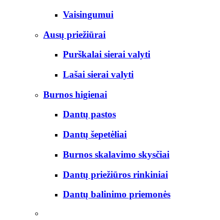
Vaisingumui
Ausų priežiūrai
Purškalai sierai valyti
Lašai sierai valyti
Burnos higienai
Dantų pastos
Dantų šepetėliai
Burnos skalavimo skysčiai
Dantų priežiūros rinkiniai
Dantų balinimo priemonės