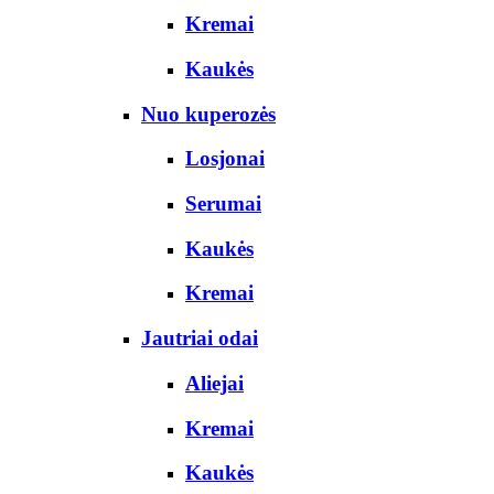
Kremai
Kaukės
Nuo kuperozės
Losjonai
Serumai
Kaukės
Kremai
Jautriai odai
Aliejai
Kremai
Kaukės