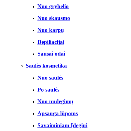
Nuo grybelio
Nuo skausmo
Nuo karpų
Depiliacijai
Sausai odai
Saulės kosmetika
Nuo saulės
Po saulės
Nuo nudegimų
Apsauga lūpoms
Savaiminiam Įdegiui