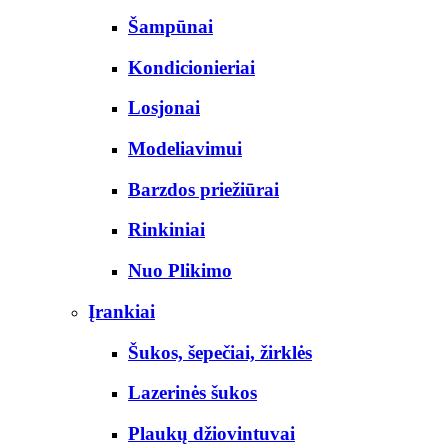
Šampūnai
Kondicionieriai
Losjonai
Modeliavimui
Barzdos priežiūrai
Rinkiniai
Nuo Plikimo
Įrankiai
Šukos, šepečiai, žirklės
Lazerinės šukos
Plaukų džiovintuvai