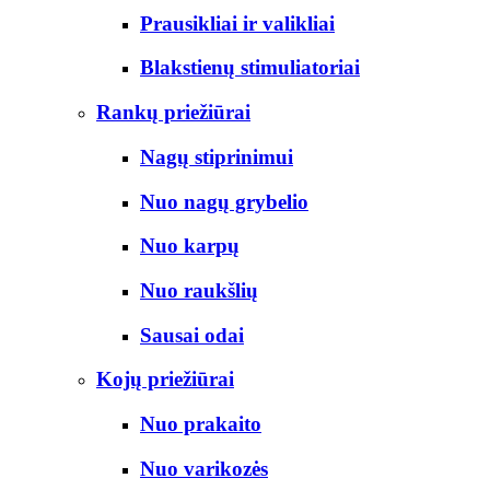
Prausikliai ir valikliai
Blakstienų stimuliatoriai
Rankų priežiūrai
Nagų stiprinimui
Nuo nagų grybelio
Nuo karpų
Nuo raukšlių
Sausai odai
Kojų priežiūrai
Nuo prakaito
Nuo varikozės