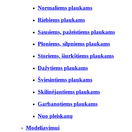
Normaliems plaukams
Riebiems plaukams
Sausiems, pažeistiems plaukams
Ploniems, silpniems plaukams
Storiems, šiurkštiems plaukams
Dažytiems plaukams
Šviesintiems plaukams
Skilinėjantiems plaukams
Garbanotiems plaukams
Nuo pleiskanų
Modeliavimui