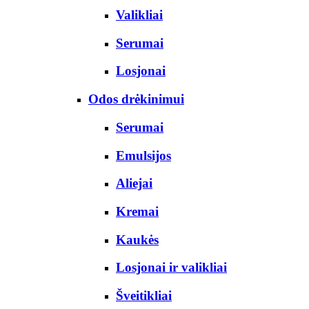
Valikliai
Serumai
Losjonai
Odos drėkinimui
Serumai
Emulsijos
Aliejai
Kremai
Kaukės
Losjonai ir valikliai
Šveitikliai