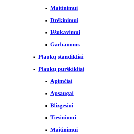
Maitinimui
Drėkinimui
Iššukavimui
Garbanoms
Plaukų standikliai
Plaukų purškikliai
Apimčiai
Apsaugai
Blizgesiui
Tiesinimui
Maitinimui