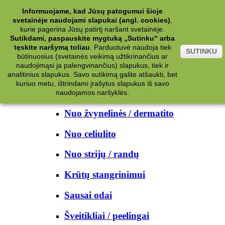
Kategorijos
Informuojame, kad Jūsų patogumui šioje
svetainėje naudojami slapukai (angl. cookies)
,
Kosmetika
kurie pagerina Jūsų patirtį naršant svetainėje.
Sutikdami, paspauskite mygtuką „Sutinku“ arba
tęskite naršymą toliau
.
Parduotuvė naudoja tiek
Kūno priežiūrai
SUTINKU
būtinuosius (svetainės veikimą užtikrinančius ar
naudojimąsi ja palengvinančius) slapukus, tiek ir
Nuo prakaito
analitinius slapukus. Savo sutikimą galite atšaukti, bet
kuriuo metu, ištrindami įrašytus slapukus iš savo
Kūno prausikliai
naudojamos naršyklės.
Nuo žvynelinės / dermatito
Nuo celiulito
Nuo strijų / randų
Krūtų stangrinimui
Sausai odai
Šveitikliai / peelingai