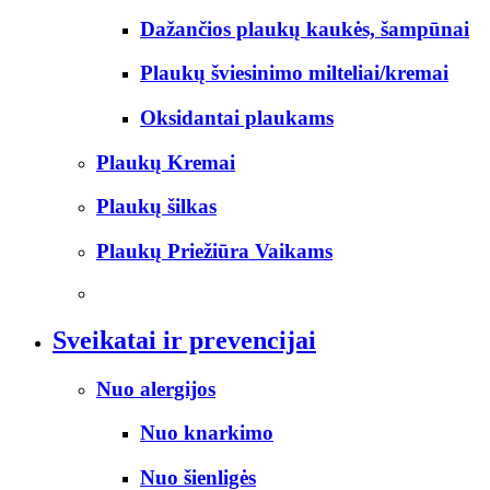
Dažančios plaukų kaukės, šampūnai
Plaukų šviesinimo milteliai/kremai
Oksidantai plaukams
Plaukų Kremai
Plaukų šilkas
Plaukų Priežiūra Vaikams
Sveikatai ir prevencijai
Nuo alergijos
Nuo knarkimo
Nuo šienligės