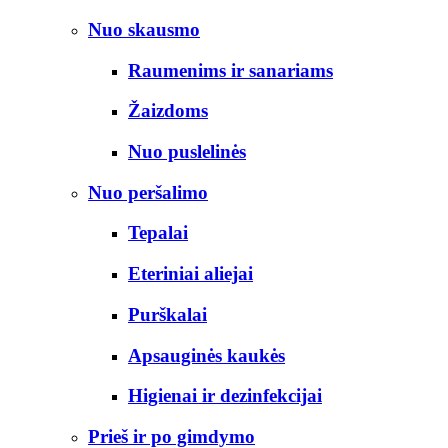
Nuo skausmo
Raumenims ir sanariams
Žaizdoms
Nuo puslelinės
Nuo peršalimo
Tepalai
Eteriniai aliejai
Purškalai
Apsauginės kaukės
Higienai ir dezinfekcijai
Prieš ir po gimdymo