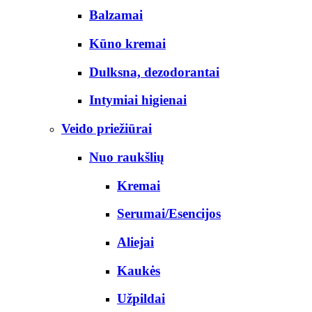
Balzamai
Kūno kremai
Dulksna, dezodorantai
Intymiai higienai
Veido priežiūrai
Nuo raukšlių
Kremai
Serumai/Esencijos
Aliejai
Kaukės
Užpildai