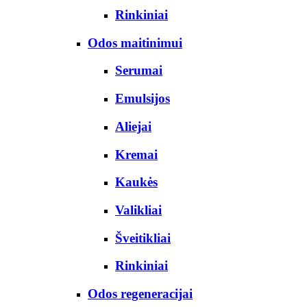
Rinkiniai
Odos maitinimui
Serumai
Emulsijos
Aliejai
Kremai
Kaukės
Valikliai
Šveitikliai
Rinkiniai
Odos regeneracijai