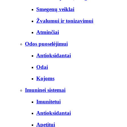
Smegenų veiklai
Žvalumui ir tonizavimui
Atminčiai
Odos puoselėjimui
Antioksidantai
Odai
Kojoms
Imuninei sistemai
Imunitetui
Antioksidantai
Apetitui