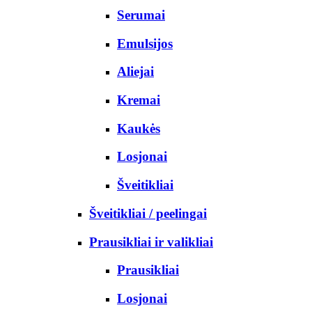
Serumai
Emulsijos
Aliejai
Kremai
Kaukės
Losjonai
Šveitikliai
Šveitikliai / peelingai
Prausikliai ir valikliai
Prausikliai
Losjonai