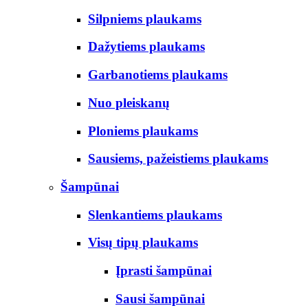
Silpniems plaukams
Dažytiems plaukams
Garbanotiems plaukams
Nuo pleiskanų
Ploniems plaukams
Sausiems, pažeistiems plaukams
Šampūnai
Slenkantiems plaukams
Visų tipų plaukams
Įprasti šampūnai
Sausi šampūnai