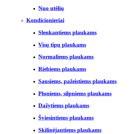
Nuo utėlių
Kondicionieriai
Slenkantiems plaukams
Visų tipų plaukams
Normaliems plaukams
Riebiems plaukams
Sausiems, pažeistiems plaukams
Ploniems, silpniems plaukams
Dažytiems plaukams
Šviesintiems plaukams
Skilinėjantiems plaukams