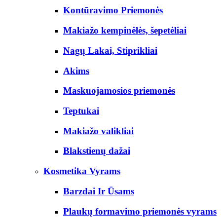
Kontūravimo Priemonės
Makiažo kempinėlės, šepetėliai
Nagų Lakai, Stiprikliai
Akims
Maskuojamosios priemonės
Teptukai
Makiažo valikliai
Blakstienų dažai
Kosmetika Vyrams
Barzdai Ir Ūsams
Plaukų formavimo priemonės vyrams