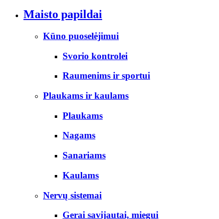
Maisto papildai
Kūno puoselėjimui
Svorio kontrolei
Raumenims ir sportui
Plaukams ir kaulams
Plaukams
Nagams
Sanariams
Kaulams
Nervų sistemai
Gerai savijautai, miegui