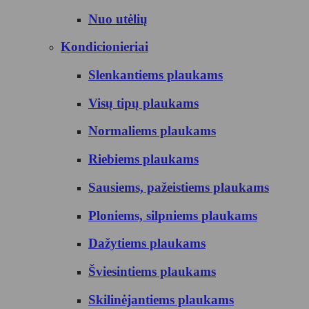
Nuo utėlių
Kondicionieriai
Slenkantiems plaukams
Visų tipų plaukams
Normaliems plaukams
Riebiems plaukams
Sausiems, pažeistiems plaukams
Ploniems, silpniems plaukams
Dažytiems plaukams
Šviesintiems plaukams
Skilinėjantiems plaukams