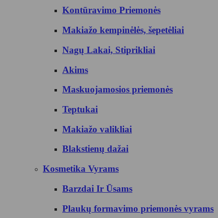
Kontūravimo Priemonės
Makiažo kempinėlės, šepetėliai
Nagų Lakai, Stiprikliai
Akims
Maskuojamosios priemonės
Teptukai
Makiažo valikliai
Blakstienų dažai
Kosmetika Vyrams
Barzdai Ir Ūsams
Plaukų formavimo priemonės vyrams