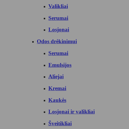
Valikliai
Serumai
Losjonai
Odos drėkinimui
Serumai
Emulsijos
Aliejai
Kremai
Kaukės
Losjonai ir valikliai
Šveitikliai