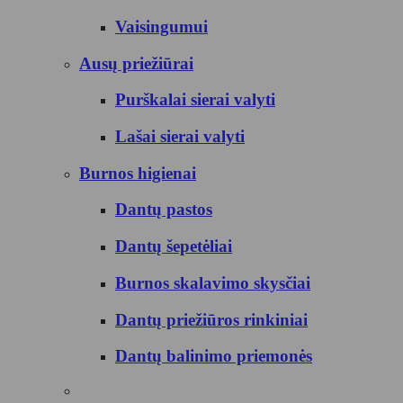
Vaisingumui
Ausų priežiūrai
Purškalai sierai valyti
Lašai sierai valyti
Burnos higienai
Dantų pastos
Dantų šepetėliai
Burnos skalavimo skysčiai
Dantų priežiūros rinkiniai
Dantų balinimo priemonės