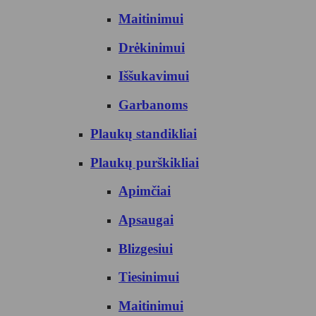
Maitinimui
Drėkinimui
Iššukavimui
Garbanoms
Plaukų standikliai
Plaukų purškikliai
Apimčiai
Apsaugai
Blizgesiui
Tiesinimui
Maitinimui