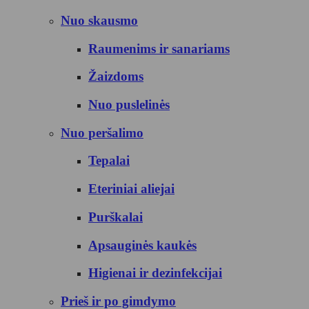
Nuo skausmo
Raumenims ir sanariams
Žaizdoms
Nuo puslelinės
Nuo peršalimo
Tepalai
Eteriniai aliejai
Purškalai
Apsauginės kaukės
Higienai ir dezinfekcijai
Prieš ir po gimdymo