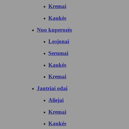
Kremai
Kaukės
Nuo kuperozės
Losjonai
Serumai
Kaukės
Kremai
Jautriai odai
Aliejai
Kremai
Kaukės