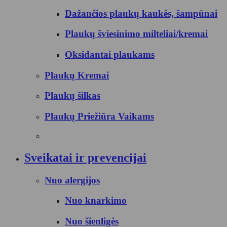
Dažančios plaukų kaukės, šampūnai
Plaukų šviesinimo milteliai/kremai
Oksidantai plaukams
Plaukų Kremai
Plaukų šilkas
Plaukų Priežiūra Vaikams
Sveikatai ir prevencijai
Nuo alergijos
Nuo knarkimo
Nuo šienligės