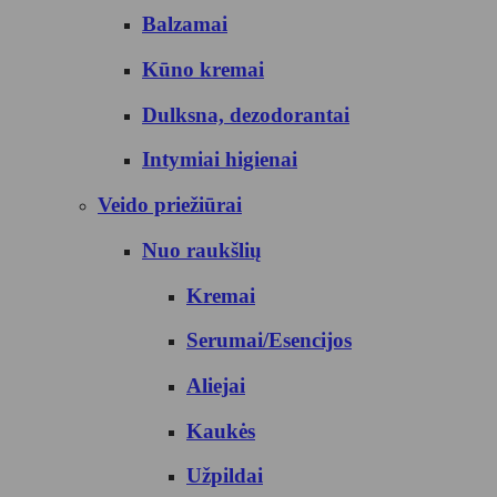
Balzamai
Kūno kremai
Dulksna, dezodorantai
Intymiai higienai
Veido priežiūrai
Nuo raukšlių
Kremai
Serumai/Esencijos
Aliejai
Kaukės
Užpildai