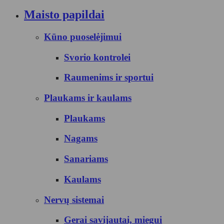
Maisto papildai
Kūno puoselėjimui
Svorio kontrolei
Raumenims ir sportui
Plaukams ir kaulams
Plaukams
Nagams
Sanariams
Kaulams
Nervų sistemai
Gerai savijautai, miegui