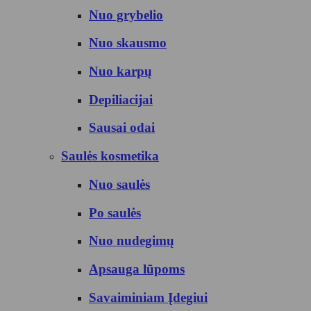
Nuo grybelio
Nuo skausmo
Nuo karpų
Depiliacijai
Sausai odai
Saulės kosmetika
Nuo saulės
Po saulės
Nuo nudegimų
Apsauga lūpoms
Savaiminiam Įdegiui