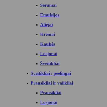
Serumai
Emulsijos
Aliejai
Kremai
Kaukės
Losjonai
Šveitikliai
Šveitikliai / peelingai
Prausikliai ir valikliai
Prausikliai
Losjonai