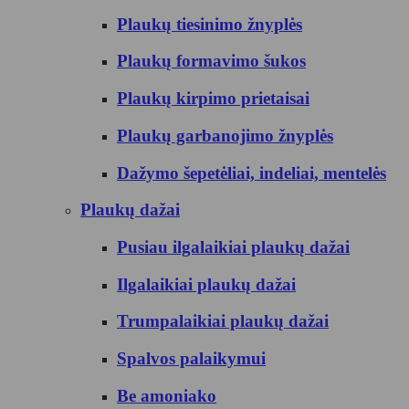
Plaukų tiesinimo žnyplės
Plaukų formavimo šukos
Plaukų kirpimo prietaisai
Plaukų garbanojimo žnyplės
Dažymo šepetėliai, indeliai, mentelės
Plaukų dažai
Pusiau ilgalaikiai plaukų dažai
Ilgalaikiai plaukų dažai
Trumpalaikiai plaukų dažai
Spalvos palaikymui
Be amoniako