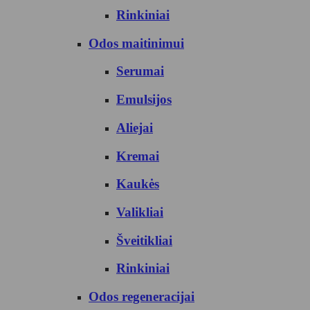
Rinkiniai
Odos maitinimui
Serumai
Emulsijos
Aliejai
Kremai
Kaukės
Valikliai
Šveitikliai
Rinkiniai
Odos regeneracijai