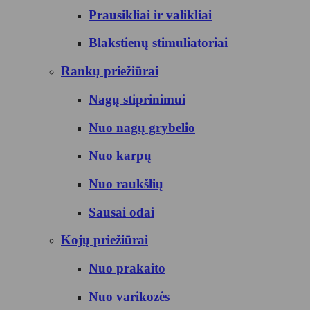
Prausikliai ir valikliai
Blakstienų stimuliatoriai
Rankų priežiūrai
Nagų stiprinimui
Nuo nagų grybelio
Nuo karpų
Nuo raukšlių
Sausai odai
Kojų priežiūrai
Nuo prakaito
Nuo varikozės