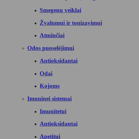
Smegenų veiklai
Žvalumui ir tonizavimui
Atminčiai
Odos puoselėjimui
Antioksidantai
Odai
Kojoms
Imuninei sistemai
Imunitetui
Antioksidantai
Apetitui