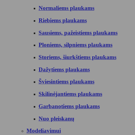
Normaliems plaukams
Riebiems plaukams
Sausiems, pažeistiems plaukams
Ploniems, silpniems plaukams
Storiems, šiurkštiems plaukams
Dažytiems plaukams
Šviesintiems plaukams
Skilinėjantiems plaukams
Garbanotiems plaukams
Nuo pleiskanų
Modeliavimui