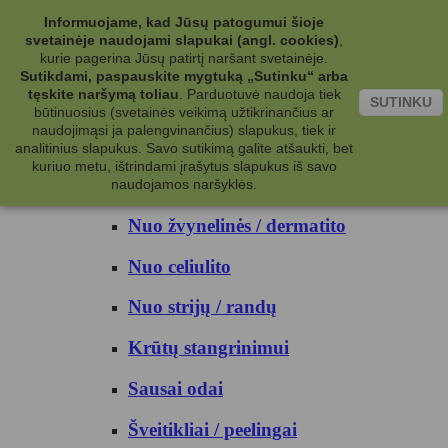
Kategorijos
Informuojame, kad Jūsų patogumui šioje
svetainėje naudojami slapukai (angl. cookies)
,
Kosmetika
kurie pagerina Jūsų patirtį naršant svetainėje.
Sutikdami, paspauskite mygtuką „Sutinku“ arba
tęskite naršymą toliau
.
Parduotuvė naudoja tiek
Kūno priežiūrai
SUTINKU
būtinuosius (svetainės veikimą užtikrinančius ar
naudojimąsi ja palengvinančius) slapukus, tiek ir
Nuo prakaito
analitinius slapukus. Savo sutikimą galite atšaukti, bet
kuriuo metu, ištrindami įrašytus slapukus iš savo
Kūno prausikliai
naudojamos naršyklės.
Nuo žvynelinės / dermatito
Nuo celiulito
Nuo strijų / randų
Krūtų stangrinimui
Sausai odai
Šveitikliai / peelingai