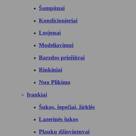
Šampūnai
Kondicionieriai
Losjonai
Modeliavimui
Barzdos priežiūrai
Rinkiniai
Nuo Plikimo
Įrankiai
Šukos, šepečiai, žirklės
Lazerinės šukos
Plaukų džiovintuvai