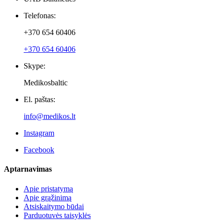
Plau
Violeta B.
Patvirtintas pirkėjas
įjungus žnyples juntamas 
Naujienlaiškiai