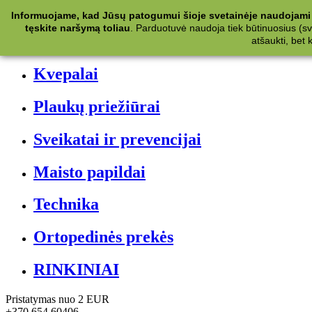
Kategorijos
Informuojame, kad Jūsų patogumui šioje svetainėje naudojami 
tęskite naršymą toliau
.
Parduotuvė naudoja tiek būtinuosius (svet
Kosmetika
atšaukti, bet
Kvepalai
Plaukų priežiūrai
Sveikatai ir prevencijai
Maisto papildai
Technika
Ortopedinės prekės
RINKINIAI
Pristatymas nuo 2 EUR
+370 654 60406