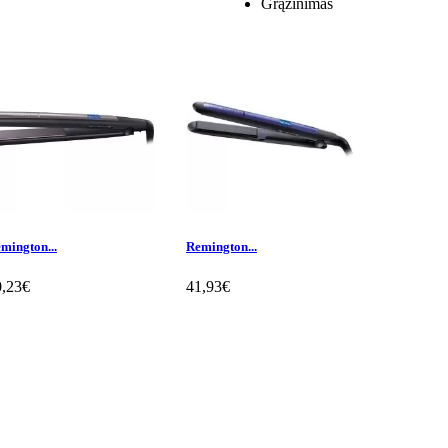
Grąžinimas
mington...
Remington...
Remington.
0,23€
41,93€
43,71€