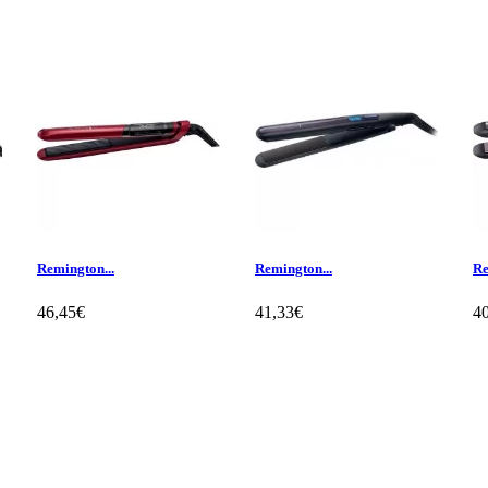
Remington...
Remington...
Re
46,45€
41,33€
4
Klientų apžvalgos