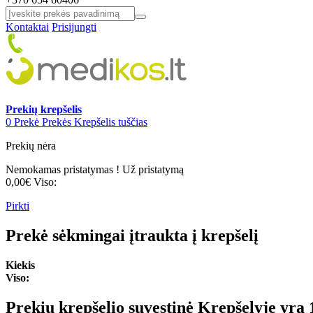
Kontaktai
Prisijungti
Prekių krepšelis
0
Prekė
Prekės
Krepšelis tuščias
Prekių nėra
Nemokamas pristatymas !
Už pristatymą
0,00€
Viso:
Pirkti
Prekė sėkmingai įtraukta į krepšelį
Kiekis
Viso:
Prekių krepšelio suvestinė
Krepšelyje yra 