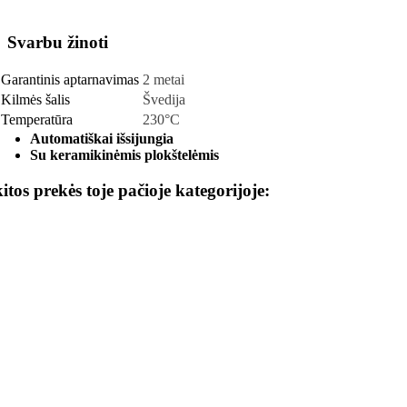
Svarbu žinoti
Garantinis aptarnavimas
2 metai
Kilmės šalis
Švedija
Temperatūra
230°C
Automatiškai išsijungia
Su keramikinėmis plokštelėmis
kitos prekės toje pačioje kategorijoje: