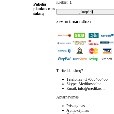
Kiekis:
Pakelia
plaukus nuo
Į krepšelį
šaknų
APMOKĖJIMO BŪDAI
Turite klausimų?
Telefonas
+37065460406
Skype:
Medikosbaltic
Email:
info@medikos.lt
Aptarnavimas
Pristatymas
Apmokėjimas