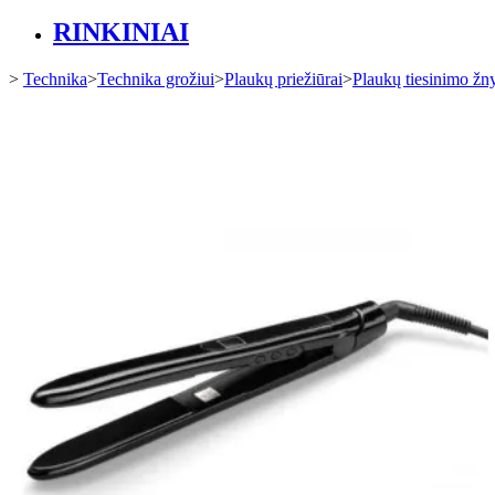
RINKINIAI
>
Technika
>
Technika grožiui
>
Plaukų priežiūrai
>
Plaukų tiesinimo žn