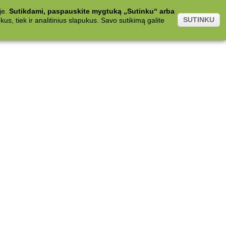
je.
Sutikdami, paspauskite mygtuką „Sutinku“ arba
SUTINKU
s, tiek ir analitinius slapukus. Savo sutikimą galite
.