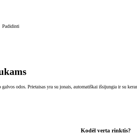
Padidinti
laukams
alvos odos. Prietaisas yra su jonais, automatiškai išsijungia ir su kera
Kodėl verta rinktis?