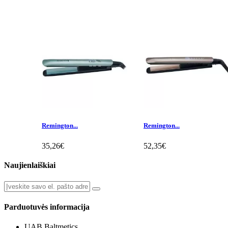
Remington...
Remington...
35,26€
52,35€