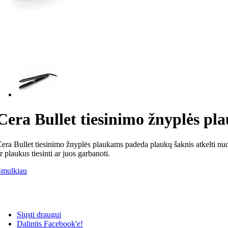
Cera Bullet tiesinimo žnyplės p
era Bullet tiesinimo žnyplės plaukams padeda plaukų šaknis atkelti nuo g
r plaukus tiesinti ar juos garbanoti.
Smulkiau
Siųsti draugui
Dalintis Facebook'e!