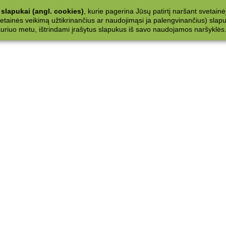
slapukai (angl. cookies)
, kurie pagerina Jūsų patirtį naršant svetainė
ainės veikimą užtikrinančius ar naudojimąsi ja palengvinančius) slapuku
 kuriuo metu, ištrindami įrašytus slapukus iš savo naudojamos naršyklės