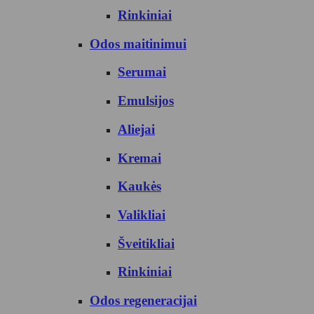
Rinkiniai
Odos maitinimui
Serumai
Emulsijos
Aliejai
Kremai
Kaukės
Valikliai
Šveitikliai
Rinkiniai
Odos regeneracijai