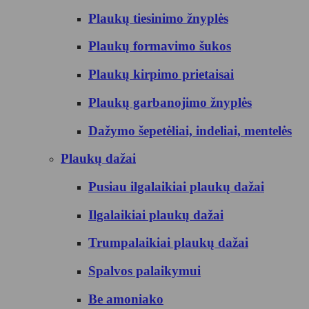
Plaukų tiesinimo žnyplės
Plaukų formavimo šukos
Plaukų kirpimo prietaisai
Plaukų garbanojimo žnyplės
Dažymo šepetėliai, indeliai, mentelės
Plaukų dažai
Pusiau ilgalaikiai plaukų dažai
Ilgalaikiai plaukų dažai
Trumpalaikiai plaukų dažai
Spalvos palaikymui
Be amoniako