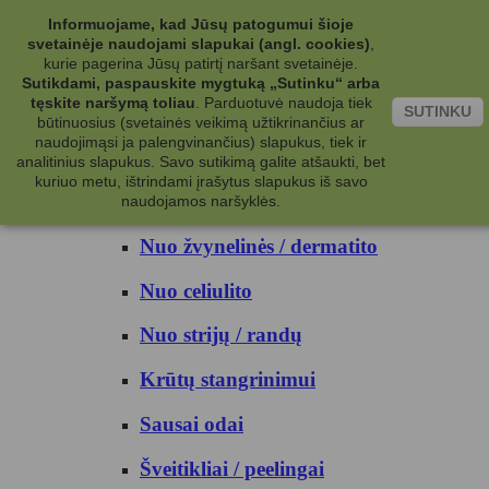
Kategorijos
Informuojame, kad Jūsų patogumui šioje
svetainėje naudojami slapukai (angl. cookies)
,
Kosmetika
kurie pagerina Jūsų patirtį naršant svetainėje.
Sutikdami, paspauskite mygtuką „Sutinku“ arba
tęskite naršymą toliau
.
Parduotuvė naudoja tiek
Kūno priežiūrai
SUTINKU
būtinuosius (svetainės veikimą užtikrinančius ar
naudojimąsi ja palengvinančius) slapukus, tiek ir
Nuo prakaito
analitinius slapukus. Savo sutikimą galite atšaukti, bet
kuriuo metu, ištrindami įrašytus slapukus iš savo
Kūno prausikliai
naudojamos naršyklės.
Nuo žvynelinės / dermatito
Nuo celiulito
Nuo strijų / randų
Krūtų stangrinimui
Sausai odai
Šveitikliai / peelingai