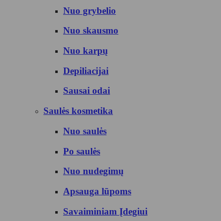
Nuo grybelio
Nuo skausmo
Nuo karpų
Depiliacijai
Sausai odai
Saulės kosmetika
Nuo saulės
Po saulės
Nuo nudegimų
Apsauga lūpoms
Savaiminiam Įdegiui