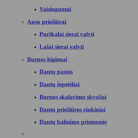
Vaisingumui
Ausų priežiūrai
Purškalai sierai valyti
Lašai sierai valyti
Burnos higienai
Dantų pastos
Dantų šepetėliai
Burnos skalavimo skysčiai
Dantų priežiūros rinkiniai
Dantų balinimo priemonės