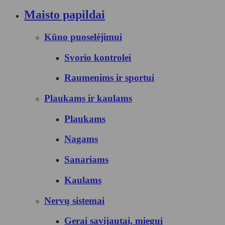
Maisto papildai
Kūno puoselėjimui
Svorio kontrolei
Raumenims ir sportui
Plaukams ir kaulams
Plaukams
Nagams
Sanariams
Kaulams
Nervų sistemai
Gerai savijautai, miegui