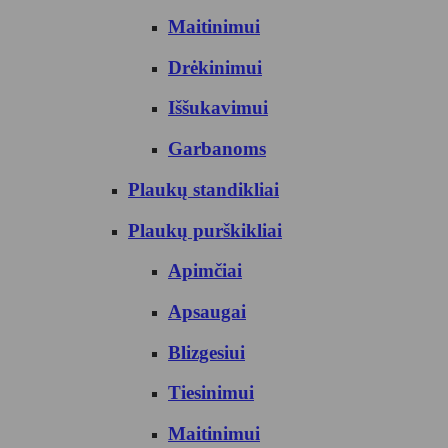
Maitinimui
Drėkinimui
Iššukavimui
Garbanoms
Plaukų standikliai
Plaukų purškikliai
Apimčiai
Apsaugai
Blizgesiui
Tiesinimui
Maitinimui