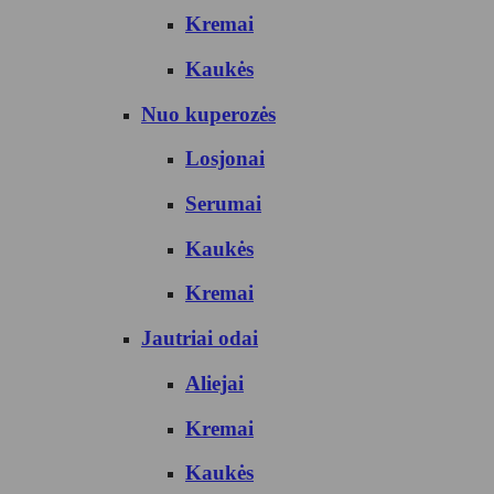
Kremai
Kaukės
Nuo kuperozės
Losjonai
Serumai
Kaukės
Kremai
Jautriai odai
Aliejai
Kremai
Kaukės