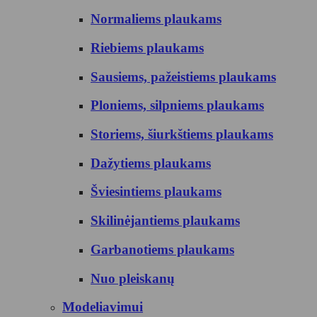
Normaliems plaukams
Riebiems plaukams
Sausiems, pažeistiems plaukams
Ploniems, silpniems plaukams
Storiems, šiurkštiems plaukams
Dažytiems plaukams
Šviesintiems plaukams
Skilinėjantiems plaukams
Garbanotiems plaukams
Nuo pleiskanų
Modeliavimui