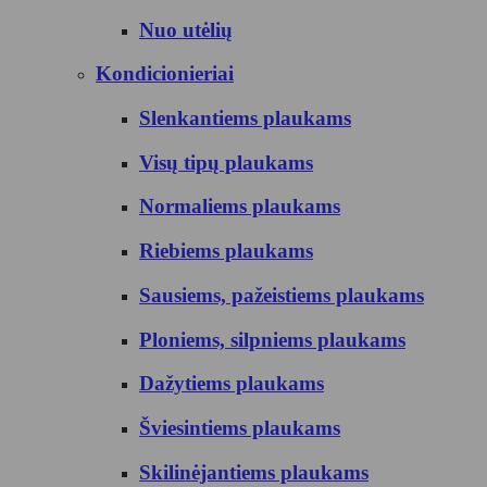
Nuo utėlių
Kondicionieriai
Slenkantiems plaukams
Visų tipų plaukams
Normaliems plaukams
Riebiems plaukams
Sausiems, pažeistiems plaukams
Ploniems, silpniems plaukams
Dažytiems plaukams
Šviesintiems plaukams
Skilinėjantiems plaukams