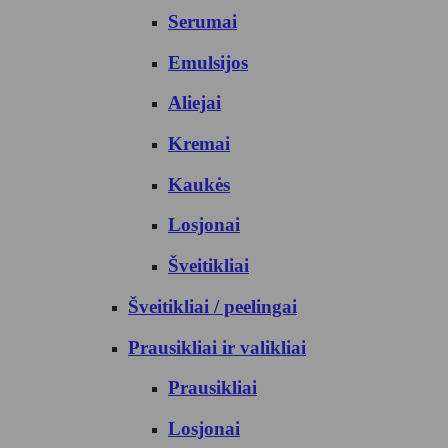
Serumai
Emulsijos
Aliejai
Kremai
Kaukės
Losjonai
Šveitikliai
Šveitikliai / peelingai
Prausikliai ir valikliai
Prausikliai
Losjonai