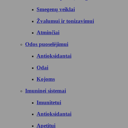
Smegenų veiklai
Žvalumui ir tonizavimui
Atminčiai
Odos puoselėjimui
Antioksidantai
Odai
Kojoms
Imuninei sistemai
Imunitetui
Antioksidantai
Apetitui