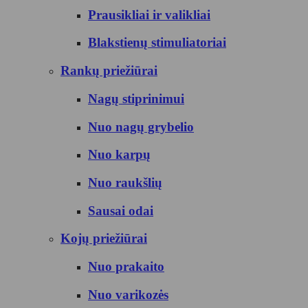
Prausikliai ir valikliai
Blakstienų stimuliatoriai
Rankų priežiūrai
Nagų stiprinimui
Nuo nagų grybelio
Nuo karpų
Nuo raukšlių
Sausai odai
Kojų priežiūrai
Nuo prakaito
Nuo varikozės