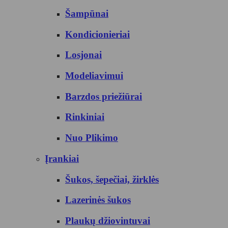
Šampūnai
Kondicionieriai
Losjonai
Modeliavimui
Barzdos priežiūrai
Rinkiniai
Nuo Plikimo
Įrankiai
Šukos, šepečiai, žirklės
Lazerinės šukos
Plaukų džiovintuvai