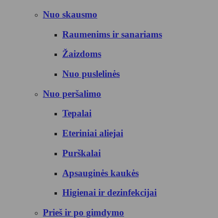
Nuo skausmo
Raumenims ir sanariams
Žaizdoms
Nuo puslelinės
Nuo peršalimo
Tepalai
Eteriniai aliejai
Purškalai
Apsauginės kaukės
Higienai ir dezinfekcijai
Prieš ir po gimdymo