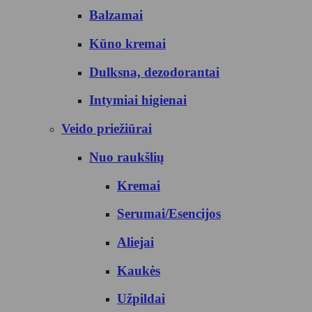
Balzamai
Kūno kremai
Dulksna, dezodorantai
Intymiai higienai
Veido priežiūrai
Nuo raukšlių
Kremai
Serumai/Esencijos
Aliejai
Kaukės
Užpildai