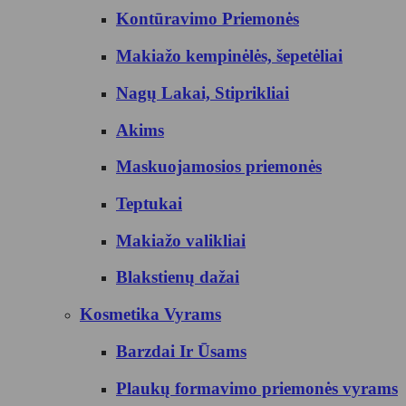
Kontūravimo Priemonės
Makiažo kempinėlės, šepetėliai
Nagų Lakai, Stiprikliai
Akims
Maskuojamosios priemonės
Teptukai
Makiažo valikliai
Blakstienų dažai
Kosmetika Vyrams
Barzdai Ir Ūsams
Plaukų formavimo priemonės vyrams