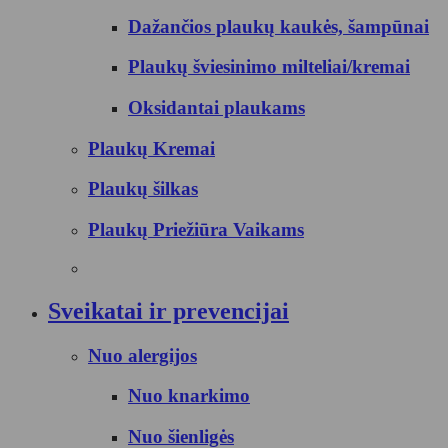
Dažančios plaukų kaukės, šampūnai
Plaukų šviesinimo milteliai/kremai
Oksidantai plaukams
Plaukų Kremai
Plaukų šilkas
Plaukų Priežiūra Vaikams
Sveikatai ir prevencijai
Nuo alergijos
Nuo knarkimo
Nuo šienligės