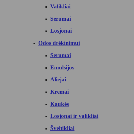
Valikliai
Serumai
Losjonai
Odos drėkinimui
Serumai
Emulsijos
Aliejai
Kremai
Kaukės
Losjonai ir valikliai
Šveitikliai