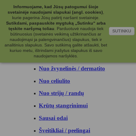
Kategorijos
Informuojame, kad Jūsų patogumui šioje
svetainėje naudojami slapukai (angl. cookies)
,
Kosmetika
kurie pagerina Jūsų patirtį naršant svetainėje.
Sutikdami, paspauskite mygtuką „Sutinku“ arba
tęskite naršymą toliau
.
Parduotuvė naudoja tiek
Kūno priežiūrai
SUTINKU
būtinuosius (svetainės veikimą užtikrinančius ar
naudojimąsi ja palengvinančius) slapukus, tiek ir
Nuo prakaito
analitinius slapukus. Savo sutikimą galite atšaukti, bet
kuriuo metu, ištrindami įrašytus slapukus iš savo
Kūno prausikliai
naudojamos naršyklės.
Nuo žvynelinės / dermatito
Nuo celiulito
Nuo strijų / randų
Krūtų stangrinimui
Sausai odai
Šveitikliai / peelingai