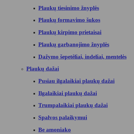
Plaukų tiesinimo žnyplės
Plaukų formavimo šukos
Plaukų kirpimo prietaisai
Plaukų garbanojimo žnyplės
Dažymo šepetėliai, indeliai, mentelės
Plaukų dažai
Pusiau ilgalaikiai plaukų dažai
Ilgalaikiai plaukų dažai
Trumpalaikiai plaukų dažai
Spalvos palaikymui
Be amoniako