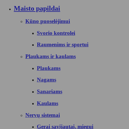
Maisto papildai
Kūno puoselėjimui
Svorio kontrolei
Raumenims ir sportui
Plaukams ir kaulams
Plaukams
Nagams
Sanariams
Kaulams
Nervų sistemai
Gerai savijautai, miegui