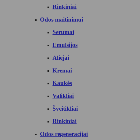
Rinkiniai
Odos maitinimui
Serumai
Emulsijos
Aliejai
Kremai
Kaukės
Valikliai
Šveitikliai
Rinkiniai
Odos regeneracijai