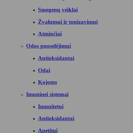
Smegenų veiklai
Žvalumui ir tonizavimui
Atminčiai
Odos puoselėjimui
Antioksidantai
Odai
Kojoms
Imuninei sistemai
Imunitetui
Antioksidantai
Apetitui