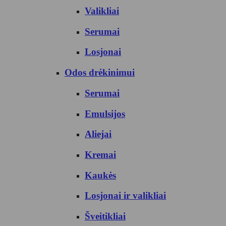
Valikliai
Serumai
Losjonai
Odos drėkinimui
Serumai
Emulsijos
Aliejai
Kremai
Kaukės
Losjonai ir valikliai
Šveitikliai