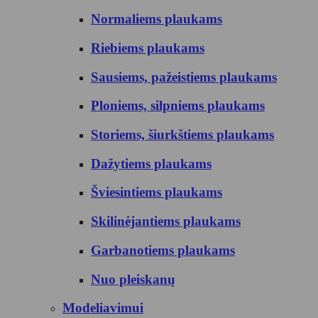
Normaliems plaukams
Riebiems plaukams
Sausiems, pažeistiems plaukams
Ploniems, silpniems plaukams
Storiems, šiurkštiems plaukams
Dažytiems plaukams
Šviesintiems plaukams
Skilinėjantiems plaukams
Garbanotiems plaukams
Nuo pleiskanų
Modeliavimui