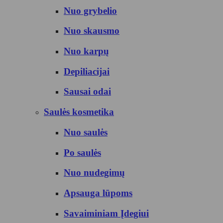
Nuo grybelio
Nuo skausmo
Nuo karpų
Depiliacijai
Sausai odai
Saulės kosmetika
Nuo saulės
Po saulės
Nuo nudegimų
Apsauga lūpoms
Savaiminiam Įdegiui