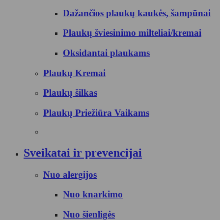
Dažančios plaukų kaukės, šampūnai
Plaukų šviesinimo milteliai/kremai
Oksidantai plaukams
Plaukų Kremai
Plaukų šilkas
Plaukų Priežiūra Vaikams
Sveikatai ir prevencijai
Nuo alergijos
Nuo knarkimo
Nuo šienligės