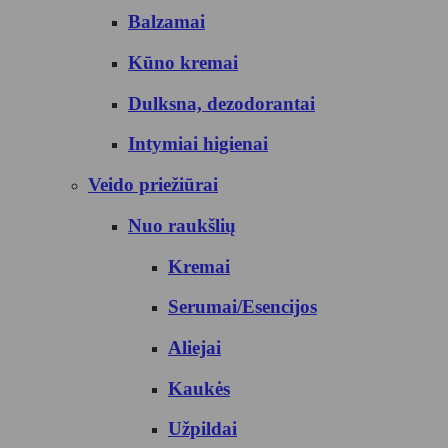
Balzamai
Kūno kremai
Dulksna, dezodorantai
Intymiai higienai
Veido priežiūrai
Nuo raukšlių
Kremai
Serumai/Esencijos
Aliejai
Kaukės
Užpildai