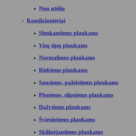
Nuo utėlių
Kondicionieriai
Slenkantiems plaukams
Visų tipų plaukams
Normaliems plaukams
Riebiems plaukams
Sausiems, pažeistiems plaukams
Ploniems, silpniems plaukams
Dažytiems plaukams
Šviesintiems plaukams
Skilinėjantiems plaukams