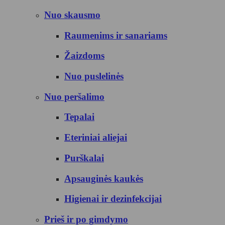
Nuo skausmo
Raumenims ir sanariams
Žaizdoms
Nuo puslelinės
Nuo peršalimo
Tepalai
Eteriniai aliejai
Purškalai
Apsauginės kaukės
Higienai ir dezinfekcijai
Prieš ir po gimdymo