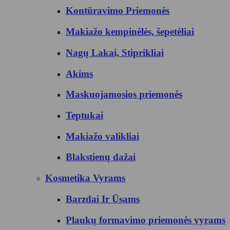
Kontūravimo Priemonės
Makiažo kempinėlės, šepetėliai
Nagų Lakai, Stiprikliai
Akims
Maskuojamosios priemonės
Teptukai
Makiažo valikliai
Blakstienų dažai
Kosmetika Vyrams
Barzdai Ir Ūsams
Plaukų formavimo priemonės vyrams