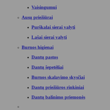
Vaisingumui
Ausų priežiūrai
Purškalai sierai valyti
Lašai sierai valyti
Burnos higienai
Dantų pastos
Dantų šepetėliai
Burnos skalavimo skysčiai
Dantų priežiūros rinkiniai
Dantų balinimo priemonės