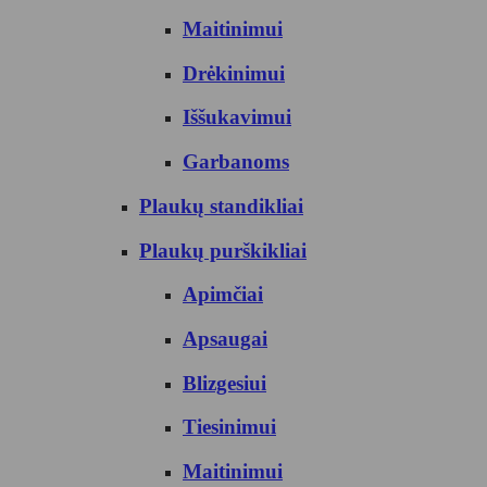
Maitinimui
Drėkinimui
Iššukavimui
Garbanoms
Plaukų standikliai
Plaukų purškikliai
Apimčiai
Apsaugai
Blizgesiui
Tiesinimui
Maitinimui