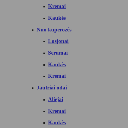
Kremai
Kaukės
Nuo kuperozės
Losjonai
Serumai
Kaukės
Kremai
Jautriai odai
Aliejai
Kremai
Kaukės