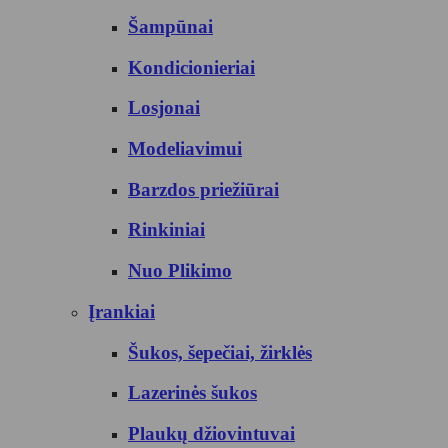
Šampūnai
Kondicionieriai
Losjonai
Modeliavimui
Barzdos priežiūrai
Rinkiniai
Nuo Plikimo
Įrankiai
Šukos, šepečiai, žirklės
Lazerinės šukos
Plaukų džiovintuvai