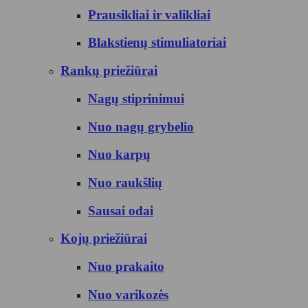
Prausikliai ir valikliai
Blakstienų stimuliatoriai
Rankų priežiūrai
Nagų stiprinimui
Nuo nagų grybelio
Nuo karpų
Nuo raukšlių
Sausai odai
Kojų priežiūrai
Nuo prakaito
Nuo varikozės