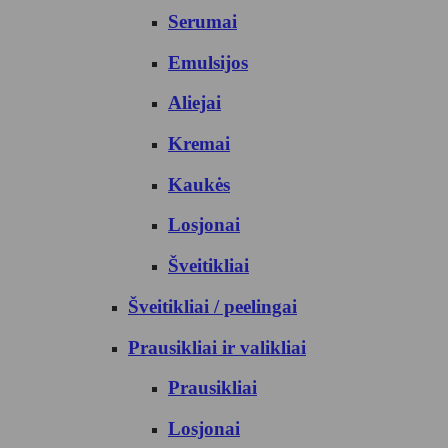
Serumai
Emulsijos
Aliejai
Kremai
Kaukės
Losjonai
Šveitikliai
Šveitikliai / peelingai
Prausikliai ir valikliai
Prausikliai
Losjonai