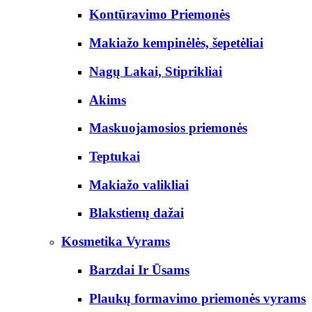
Kontūravimo Priemonės
Makiažo kempinėlės, šepetėliai
Nagų Lakai, Stiprikliai
Akims
Maskuojamosios priemonės
Teptukai
Makiažo valikliai
Blakstienų dažai
Kosmetika Vyrams
Barzdai Ir Ūsams
Plaukų formavimo priemonės vyrams