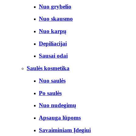
Nuo grybelio
Nuo skausmo
Nuo karpų
Depiliacijai
Sausai odai
Saulės kosmetika
Nuo saulės
Po saulės
Nuo nudegimų
Apsauga lūpoms
Savaiminiam Įdegiui