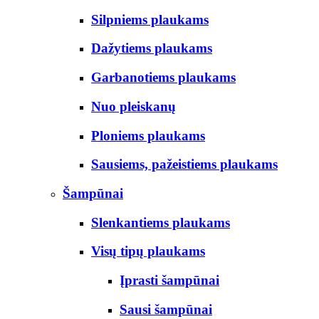
Silpniems plaukams
Dažytiems plaukams
Garbanotiems plaukams
Nuo pleiskanų
Ploniems plaukams
Sausiems, pažeistiems plaukams
Šampūnai
Slenkantiems plaukams
Visų tipų plaukams
Įprasti šampūnai
Sausi šampūnai