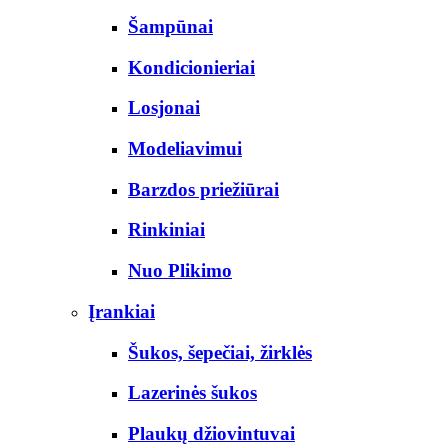
Šampūnai
Kondicionieriai
Losjonai
Modeliavimui
Barzdos priežiūrai
Rinkiniai
Nuo Plikimo
Įrankiai
Šukos, šepečiai, žirklės
Lazerinės šukos
Plaukų džiovintuvai