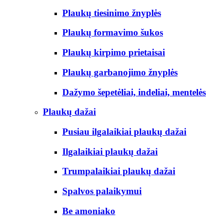
Plaukų tiesinimo žnyplės
Plaukų formavimo šukos
Plaukų kirpimo prietaisai
Plaukų garbanojimo žnyplės
Dažymo šepetėliai, indeliai, mentelės
Plaukų dažai
Pusiau ilgalaikiai plaukų dažai
Ilgalaikiai plaukų dažai
Trumpalaikiai plaukų dažai
Spalvos palaikymui
Be amoniako