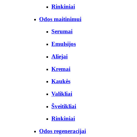
Rinkiniai
Odos maitinimui
Serumai
Emulsijos
Aliejai
Kremai
Kaukės
Valikliai
Šveitikliai
Rinkiniai
Odos regeneracijai