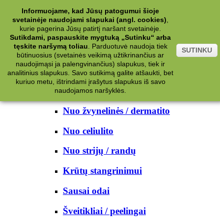
Kategorijos
Informuojame, kad Jūsų patogumui šioje
svetainėje naudojami slapukai (angl. cookies)
,
Kosmetika
kurie pagerina Jūsų patirtį naršant svetainėje.
Sutikdami, paspauskite mygtuką „Sutinku“ arba
tęskite naršymą toliau
.
Parduotuvė naudoja tiek
Kūno priežiūrai
SUTINKU
būtinuosius (svetainės veikimą užtikrinančius ar
naudojimąsi ja palengvinančius) slapukus, tiek ir
Nuo prakaito
analitinius slapukus. Savo sutikimą galite atšaukti, bet
kuriuo metu, ištrindami įrašytus slapukus iš savo
Kūno prausikliai
naudojamos naršyklės.
Nuo žvynelinės / dermatito
Nuo celiulito
Nuo strijų / randų
Krūtų stangrinimui
Sausai odai
Šveitikliai / peelingai