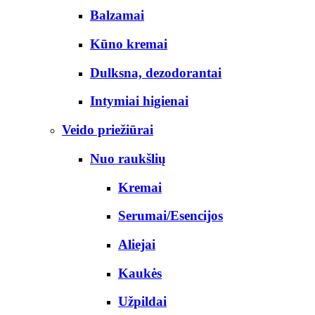
Balzamai
Kūno kremai
Dulksna, dezodorantai
Intymiai higienai
Veido priežiūrai
Nuo raukšlių
Kremai
Serumai/Esencijos
Aliejai
Kaukės
Užpildai