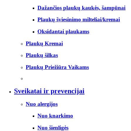
Dažančios plaukų kaukės, šampūnai
Plaukų šviesinimo milteliai/kremai
Oksidantai plaukams
Plaukų Kremai
Plaukų šilkas
Plaukų Priežiūra Vaikams
Sveikatai ir prevencijai
Nuo alergijos
Nuo knarkimo
Nuo šienligės