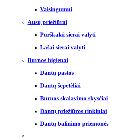
Vaisingumui
Ausų priežiūrai
Purškalai sierai valyti
Lašai sierai valyti
Burnos higienai
Dantų pastos
Dantų šepetėliai
Burnos skalavimo skysčiai
Dantų priežiūros rinkiniai
Dantų balinimo priemonės