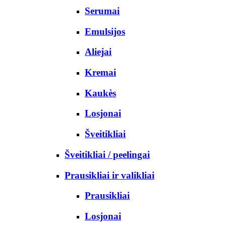
Serumai
Emulsijos
Aliejai
Kremai
Kaukės
Losjonai
Šveitikliai
Šveitikliai / peelingai
Prausikliai ir valikliai
Prausikliai
Losjonai