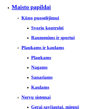
Maisto papildai
Kūno puoselėjimui
Svorio kontrolei
Raumenims ir sportui
Plaukams ir kaulams
Plaukams
Nagams
Sanariams
Kaulams
Nervų sistemai
Gerai savijautai, miegui