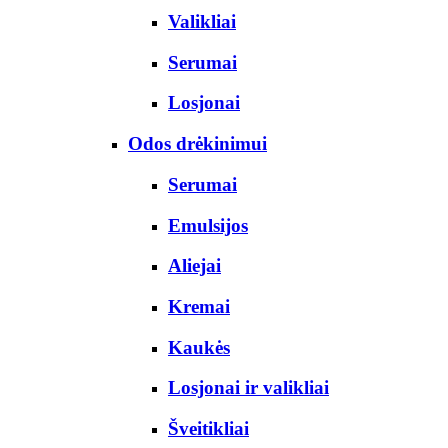
Valikliai
Serumai
Losjonai
Odos drėkinimui
Serumai
Emulsijos
Aliejai
Kremai
Kaukės
Losjonai ir valikliai
Šveitikliai