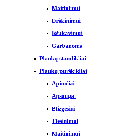
Maitinimui
Drėkinimui
Iššukavimui
Garbanoms
Plaukų standikliai
Plaukų purškikliai
Apimčiai
Apsaugai
Blizgesiui
Tiesinimui
Maitinimui