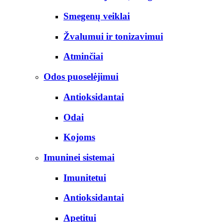
Smegenų veiklai
Žvalumui ir tonizavimui
Atminčiai
Odos puoselėjimui
Antioksidantai
Odai
Kojoms
Imuninei sistemai
Imunitetui
Antioksidantai
Apetitui