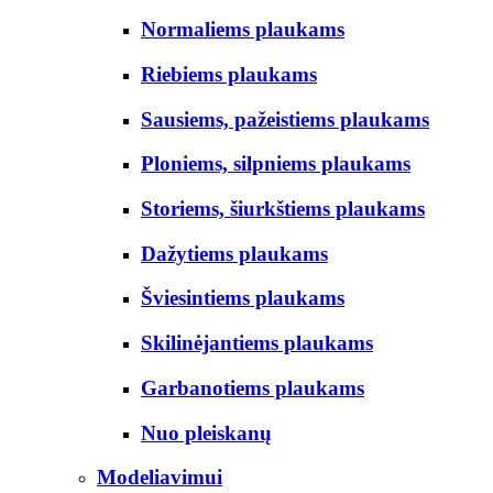
Normaliems plaukams
Riebiems plaukams
Sausiems, pažeistiems plaukams
Ploniems, silpniems plaukams
Storiems, šiurkštiems plaukams
Dažytiems plaukams
Šviesintiems plaukams
Skilinėjantiems plaukams
Garbanotiems plaukams
Nuo pleiskanų
Modeliavimui