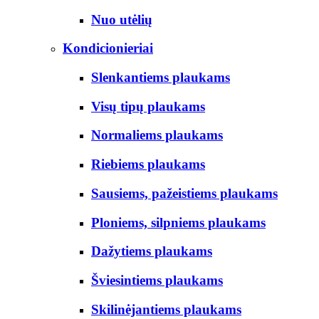
Nuo utėlių
Kondicionieriai
Slenkantiems plaukams
Visų tipų plaukams
Normaliems plaukams
Riebiems plaukams
Sausiems, pažeistiems plaukams
Ploniems, silpniems plaukams
Dažytiems plaukams
Šviesintiems plaukams
Skilinėjantiems plaukams