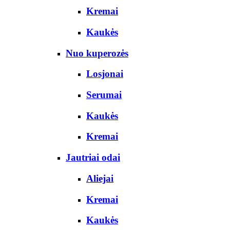
Kremai
Kaukės
Nuo kuperozės
Losjonai
Serumai
Kaukės
Kremai
Jautriai odai
Aliejai
Kremai
Kaukės