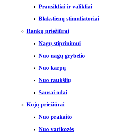
Prausikliai ir valikliai
Blakstienų stimuliatoriai
Rankų priežiūrai
Nagų stiprinimui
Nuo nagų grybelio
Nuo karpų
Nuo raukšlių
Sausai odai
Kojų priežiūrai
Nuo prakaito
Nuo varikozės