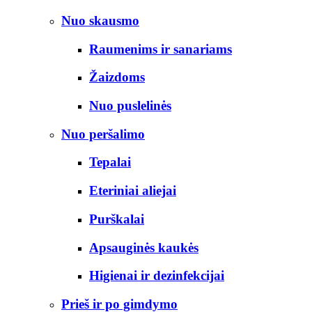
Nuo skausmo
Raumenims ir sanariams
Žaizdoms
Nuo puslelinės
Nuo peršalimo
Tepalai
Eteriniai aliejai
Purškalai
Apsauginės kaukės
Higienai ir dezinfekcijai
Prieš ir po gimdymo