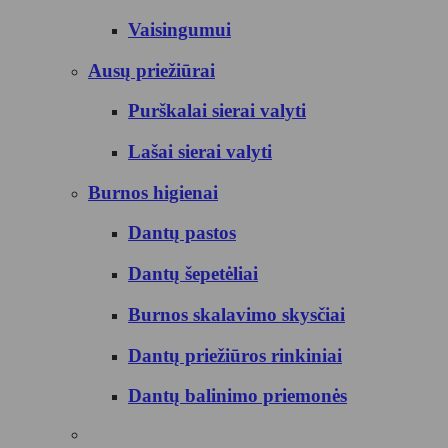
Vaisingumui
Ausų priežiūrai
Purškalai sierai valyti
Lašai sierai valyti
Burnos higienai
Dantų pastos
Dantų šepetėliai
Burnos skalavimo skysčiai
Dantų priežiūros rinkiniai
Dantų balinimo priemonės