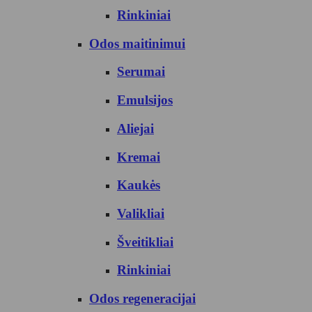
Rinkiniai
Odos maitinimui
Serumai
Emulsijos
Aliejai
Kremai
Kaukės
Valikliai
Šveitikliai
Rinkiniai
Odos regeneracijai