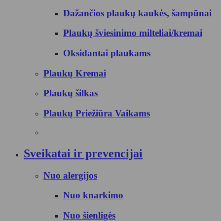
Dažančios plaukų kaukės, šampūnai
Plaukų šviesinimo milteliai/kremai
Oksidantai plaukams
Plaukų Kremai
Plaukų šilkas
Plaukų Priežiūra Vaikams
Sveikatai ir prevencijai
Nuo alergijos
Nuo knarkimo
Nuo šienligės