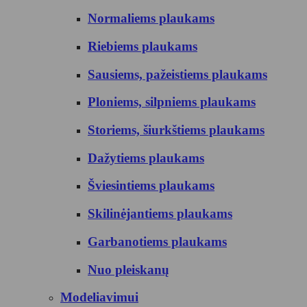
Normaliems plaukams
Riebiems plaukams
Sausiems, pažeistiems plaukams
Ploniems, silpniems plaukams
Storiems, šiurkštiems plaukams
Dažytiems plaukams
Šviesintiems plaukams
Skilinėjantiems plaukams
Garbanotiems plaukams
Nuo pleiskanų
Modeliavimui