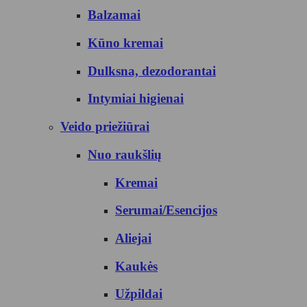
Balzamai
Kūno kremai
Dulksna, dezodorantai
Intymiai higienai
Veido priežiūrai
Nuo raukšlių
Kremai
Serumai/Esencijos
Aliejai
Kaukės
Užpildai