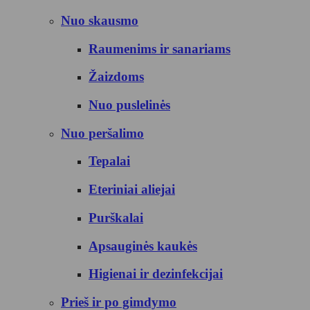
Nuo skausmo
Raumenims ir sanariams
Žaizdoms
Nuo puslelinės
Nuo peršalimo
Tepalai
Eteriniai aliejai
Purškalai
Apsauginės kaukės
Higienai ir dezinfekcijai
Prieš ir po gimdymo