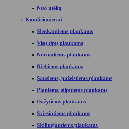
Nuo utėlių
Kondicionieriai
Slenkantiems plaukams
Visų tipų plaukams
Normaliems plaukams
Riebiems plaukams
Sausiems, pažeistiems plaukams
Ploniems, silpniems plaukams
Dažytiems plaukams
Šviesintiems plaukams
Skilinėjantiems plaukams