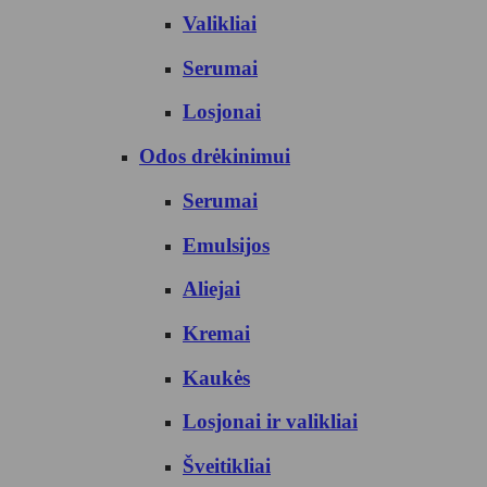
Valikliai
Serumai
Losjonai
Odos drėkinimui
Serumai
Emulsijos
Aliejai
Kremai
Kaukės
Losjonai ir valikliai
Šveitikliai