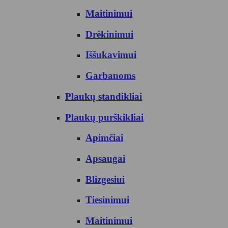
Maitinimui
Drėkinimui
Iššukavimui
Garbanoms
Plaukų standikliai
Plaukų purškikliai
Apimčiai
Apsaugai
Blizgesiui
Tiesinimui
Maitinimui