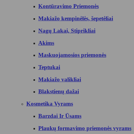
Kontūravimo Priemonės
Makiažo kempinėlės, šepetėliai
Nagų Lakai, Stiprikliai
Akims
Maskuojamosios priemonės
Teptukai
Makiažo valikliai
Blakstienų dažai
Kosmetika Vyrams
Barzdai Ir Ūsams
Plaukų formavimo priemonės vyrams