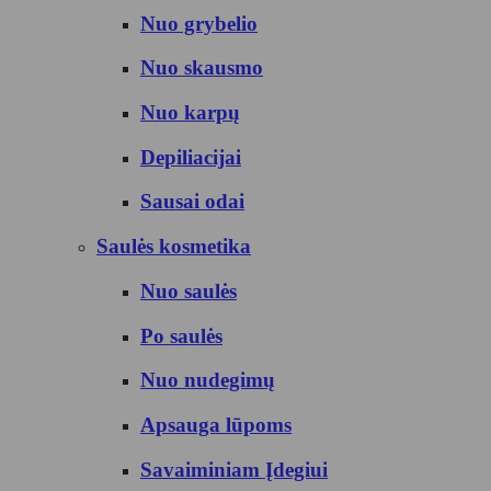
Nuo grybelio
Nuo skausmo
Nuo karpų
Depiliacijai
Sausai odai
Saulės kosmetika
Nuo saulės
Po saulės
Nuo nudegimų
Apsauga lūpoms
Savaiminiam Įdegiui