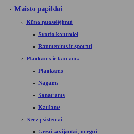
Maisto papildai
Kūno puoselėjimui
Svorio kontrolei
Raumenims ir sportui
Plaukams ir kaulams
Plaukams
Nagams
Sanariams
Kaulams
Nervų sistemai
Gerai savijautai, miegui