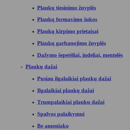
Plaukų tiesinimo žnyplės
Plaukų formavimo šukos
Plaukų kirpimo prietaisai
Plaukų garbanojimo žnyplės
Dažymo šepetėliai, indeliai, mentelės
Plaukų dažai
Pusiau ilgalaikiai plaukų dažai
Ilgalaikiai plaukų dažai
Trumpalaikiai plaukų dažai
Spalvos palaikymui
Be amoniako