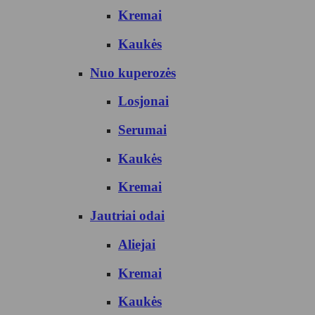
Kremai
Kaukės
Nuo kuperozės
Losjonai
Serumai
Kaukės
Kremai
Jautriai odai
Aliejai
Kremai
Kaukės