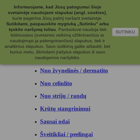
Kategorijos
Informuojame, kad Jūsų patogumui šioje
svetainėje naudojami slapukai (angl. cookies)
,
Kosmetika
kurie pagerina Jūsų patirtį naršant svetainėje.
Sutikdami, paspauskite mygtuką „Sutinku“ arba
tęskite naršymą toliau
.
Parduotuvė naudoja tiek
Kūno priežiūrai
SUTINKU
būtinuosius (svetainės veikimą užtikrinančius ar
naudojimąsi ja palengvinančius) slapukus, tiek ir
Nuo prakaito
analitinius slapukus. Savo sutikimą galite atšaukti, bet
kuriuo metu, ištrindami įrašytus slapukus iš savo
Kūno prausikliai
naudojamos naršyklės.
Nuo žvynelinės / dermatito
Nuo celiulito
Nuo strijų / randų
Krūtų stangrinimui
Sausai odai
Šveitikliai / peelingai