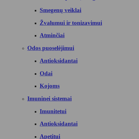
Smegenų veiklai
Žvalumui ir tonizavimui
Atminčiai
Odos puoselėjimui
Antioksidantai
Odai
Kojoms
Imuninei sistemai
Imunitetui
Antioksidantai
Apetitui