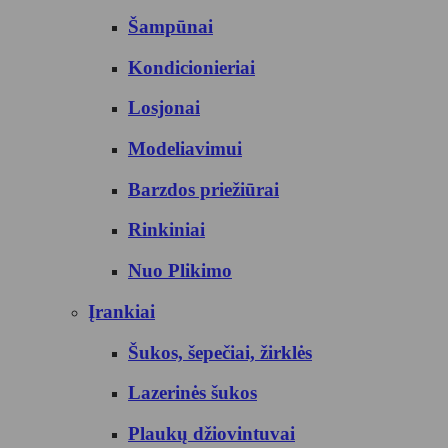
Šampūnai
Kondicionieriai
Losjonai
Modeliavimui
Barzdos priežiūrai
Rinkiniai
Nuo Plikimo
Įrankiai
Šukos, šepečiai, žirklės
Lazerinės šukos
Plaukų džiovintuvai