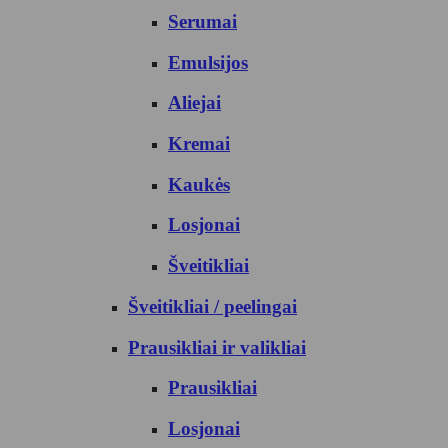
Serumai
Emulsijos
Aliejai
Kremai
Kaukės
Losjonai
Šveitikliai
Šveitikliai / peelingai
Prausikliai ir valikliai
Prausikliai
Losjonai