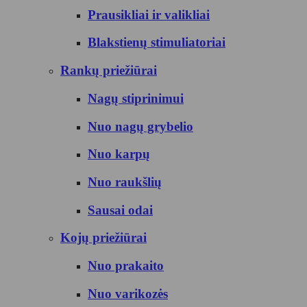
Prausikliai ir valikliai
Blakstienų stimuliatoriai
Rankų priežiūrai
Nagų stiprinimui
Nuo nagų grybelio
Nuo karpų
Nuo raukšlių
Sausai odai
Kojų priežiūrai
Nuo prakaito
Nuo varikozės