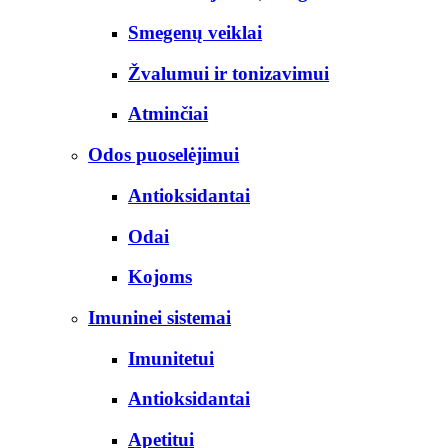
Smegenų veiklai
Žvalumui ir tonizavimui
Atminčiai
Odos puoselėjimui
Antioksidantai
Odai
Kojoms
Imuninei sistemai
Imunitetui
Antioksidantai
Apetitui