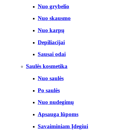
Nuo grybelio
Nuo skausmo
Nuo karpų
Depiliacijai
Sausai odai
Saulės kosmetika
Nuo saulės
Po saulės
Nuo nudegimų
Apsauga lūpoms
Savaiminiam Įdegiui