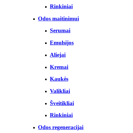
Rinkiniai
Odos maitinimui
Serumai
Emulsijos
Aliejai
Kremai
Kaukės
Valikliai
Šveitikliai
Rinkiniai
Odos regeneracijai