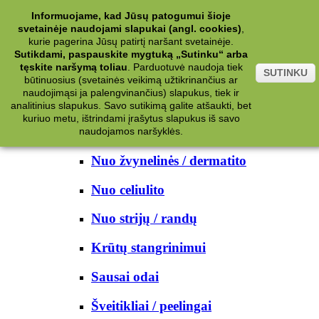
Kategorijos
Informuojame, kad Jūsų patogumui šioje
svetainėje naudojami slapukai (angl. cookies)
,
Kosmetika
kurie pagerina Jūsų patirtį naršant svetainėje.
Sutikdami, paspauskite mygtuką „Sutinku“ arba
tęskite naršymą toliau
.
Parduotuvė naudoja tiek
Kūno priežiūrai
SUTINKU
būtinuosius (svetainės veikimą užtikrinančius ar
naudojimąsi ja palengvinančius) slapukus, tiek ir
Nuo prakaito
analitinius slapukus. Savo sutikimą galite atšaukti, bet
kuriuo metu, ištrindami įrašytus slapukus iš savo
Kūno prausikliai
naudojamos naršyklės.
Nuo žvynelinės / dermatito
Nuo celiulito
Nuo strijų / randų
Krūtų stangrinimui
Sausai odai
Šveitikliai / peelingai