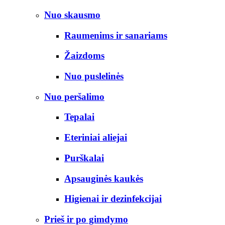
Nuo skausmo
Raumenims ir sanariams
Žaizdoms
Nuo puslelinės
Nuo peršalimo
Tepalai
Eteriniai aliejai
Purškalai
Apsauginės kaukės
Higienai ir dezinfekcijai
Prieš ir po gimdymo