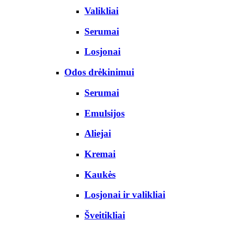
Valikliai
Serumai
Losjonai
Odos drėkinimui
Serumai
Emulsijos
Aliejai
Kremai
Kaukės
Losjonai ir valikliai
Šveitikliai