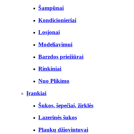
Šampūnai
Kondicionieriai
Losjonai
Modeliavimui
Barzdos priežiūrai
Rinkiniai
Nuo Plikimo
Įrankiai
Šukos, šepečiai, žirklės
Lazerinės šukos
Plaukų džiovintuvai