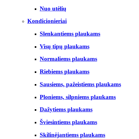
Nuo utėlių
Kondicionieriai
Slenkantiems plaukams
Visų tipų plaukams
Normaliems plaukams
Riebiems plaukams
Sausiems, pažeistiems plaukams
Ploniems, silpniems plaukams
Dažytiems plaukams
Šviesintiems plaukams
Skilinėjantiems plaukams