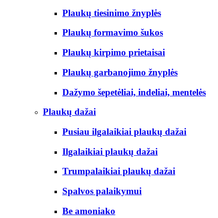
Plaukų tiesinimo žnyplės
Plaukų formavimo šukos
Plaukų kirpimo prietaisai
Plaukų garbanojimo žnyplės
Dažymo šepetėliai, indeliai, mentelės
Plaukų dažai
Pusiau ilgalaikiai plaukų dažai
Ilgalaikiai plaukų dažai
Trumpalaikiai plaukų dažai
Spalvos palaikymui
Be amoniako