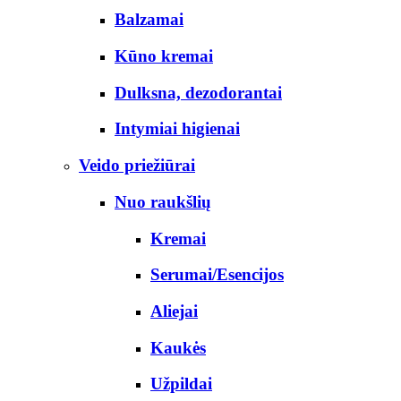
Balzamai
Kūno kremai
Dulksna, dezodorantai
Intymiai higienai
Veido priežiūrai
Nuo raukšlių
Kremai
Serumai/Esencijos
Aliejai
Kaukės
Užpildai