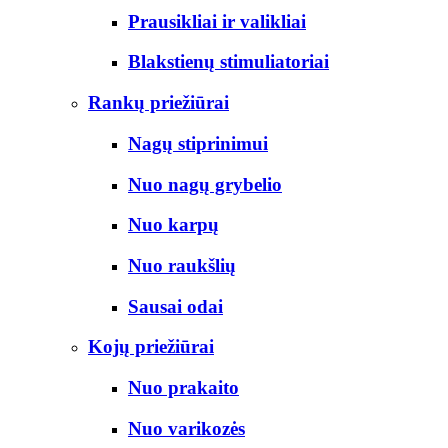
Prausikliai ir valikliai
Blakstienų stimuliatoriai
Rankų priežiūrai
Nagų stiprinimui
Nuo nagų grybelio
Nuo karpų
Nuo raukšlių
Sausai odai
Kojų priežiūrai
Nuo prakaito
Nuo varikozės