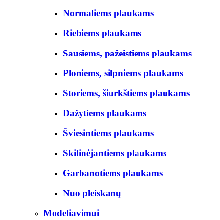
Normaliems plaukams
Riebiems plaukams
Sausiems, pažeistiems plaukams
Ploniems, silpniems plaukams
Storiems, šiurkštiems plaukams
Dažytiems plaukams
Šviesintiems plaukams
Skilinėjantiems plaukams
Garbanotiems plaukams
Nuo pleiskanų
Modeliavimui