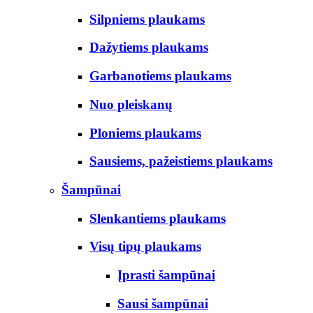
Silpniems plaukams
Dažytiems plaukams
Garbanotiems plaukams
Nuo pleiskanų
Ploniems plaukams
Sausiems, pažeistiems plaukams
Šampūnai
Slenkantiems plaukams
Visų tipų plaukams
Įprasti šampūnai
Sausi šampūnai