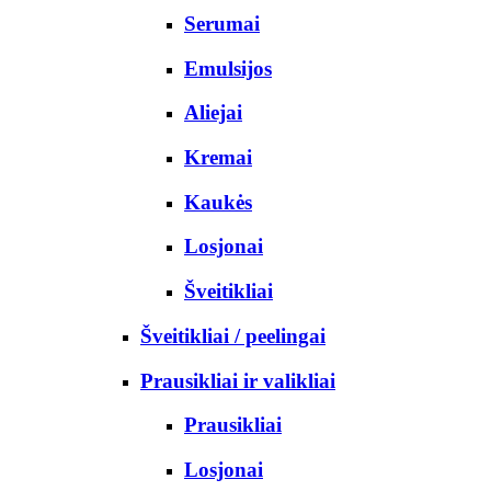
Serumai
Emulsijos
Aliejai
Kremai
Kaukės
Losjonai
Šveitikliai
Šveitikliai / peelingai
Prausikliai ir valikliai
Prausikliai
Losjonai