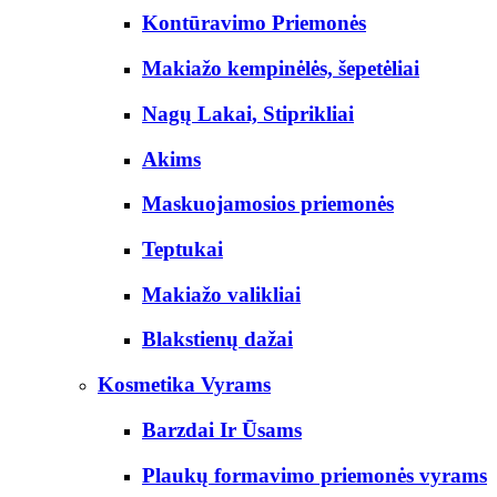
Kontūravimo Priemonės
Makiažo kempinėlės, šepetėliai
Nagų Lakai, Stiprikliai
Akims
Maskuojamosios priemonės
Teptukai
Makiažo valikliai
Blakstienų dažai
Kosmetika Vyrams
Barzdai Ir Ūsams
Plaukų formavimo priemonės vyrams