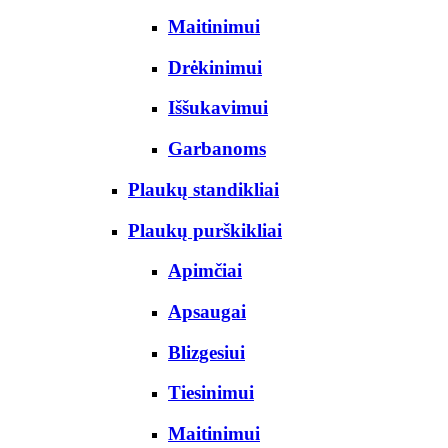
Maitinimui
Drėkinimui
Iššukavimui
Garbanoms
Plaukų standikliai
Plaukų purškikliai
Apimčiai
Apsaugai
Blizgesiui
Tiesinimui
Maitinimui