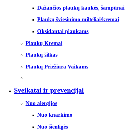
Dažančios plaukų kaukės, šampūnai
Plaukų šviesinimo milteliai/kremai
Oksidantai plaukams
Plaukų Kremai
Plaukų šilkas
Plaukų Priežiūra Vaikams
Sveikatai ir prevencijai
Nuo alergijos
Nuo knarkimo
Nuo šienligės