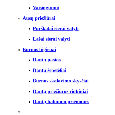
Vaisingumui
Ausų priežiūrai
Purškalai sierai valyti
Lašai sierai valyti
Burnos higienai
Dantų pastos
Dantų šepetėliai
Burnos skalavimo skysčiai
Dantų priežiūros rinkiniai
Dantų balinimo priemonės