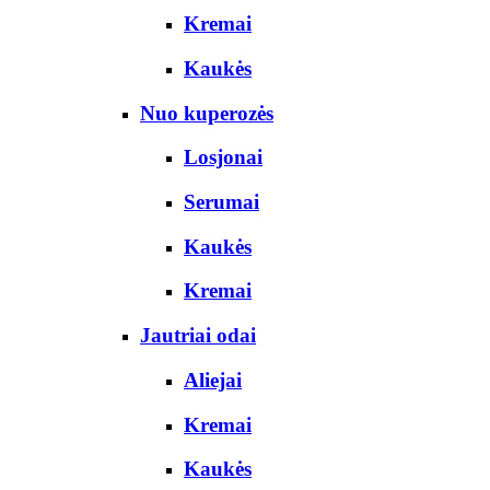
Kremai
Kaukės
Nuo kuperozės
Losjonai
Serumai
Kaukės
Kremai
Jautriai odai
Aliejai
Kremai
Kaukės