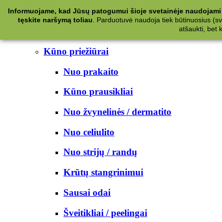
Kategorijos
Informuojame, kad Jūsų patogumui šioje svetainėje naudojami 
tęskite naršymą toliau
.
Parduotuvė naudoja tiek būtinuosius (svet
Kosmetika
atšaukti, bet
Kūno priežiūrai
Nuo prakaito
Kūno prausikliai
Nuo žvynelinės / dermatito
Nuo celiulito
Nuo strijų / randų
Krūtų stangrinimui
Sausai odai
Šveitikliai / peelingai