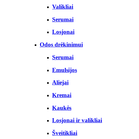
Valikliai
Serumai
Losjonai
Odos drėkinimui
Serumai
Emulsijos
Aliejai
Kremai
Kaukės
Losjonai ir valikliai
Šveitikliai