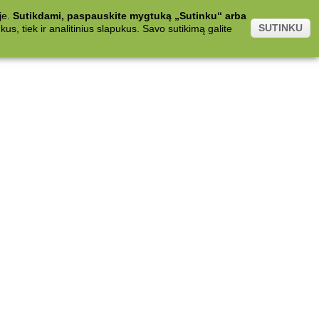
je.
Sutikdami, paspauskite mygtuką „Sutinku“ arba
SUTINKU
s, tiek ir analitinius slapukus. Savo sutikimą galite
.