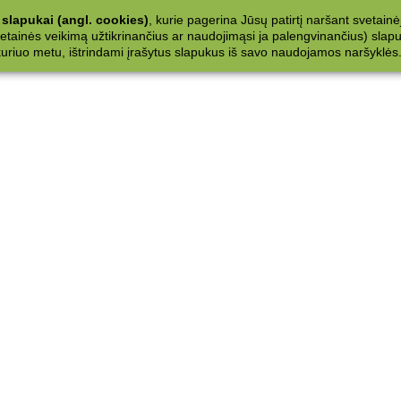
slapukai (angl. cookies)
, kurie pagerina Jūsų patirtį naršant svetainė
ainės veikimą užtikrinančius ar naudojimąsi ja palengvinančius) slapuku
 kuriuo metu, ištrindami įrašytus slapukus iš savo naudojamos naršyklės