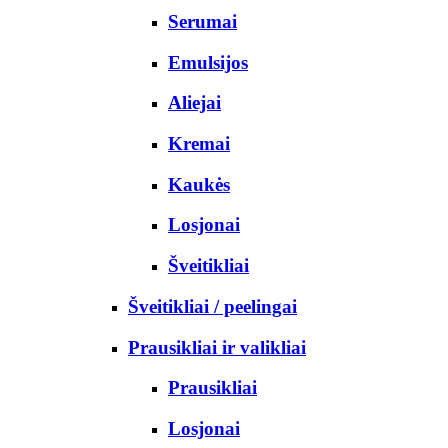
Serumai
Emulsijos
Aliejai
Kremai
Kaukės
Losjonai
Šveitikliai
Šveitikliai / peelingai
Prausikliai ir valikliai
Prausikliai
Losjonai