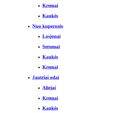
Kremai
Kaukės
Nuo kuperozės
Losjonai
Serumai
Kaukės
Kremai
Jautriai odai
Aliejai
Kremai
Kaukės