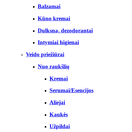
Balzamai
Kūno kremai
Dulksna, dezodorantai
Intymiai higienai
Veido priežiūrai
Nuo raukšlių
Kremai
Serumai/Esencijos
Aliejai
Kaukės
Užpildai