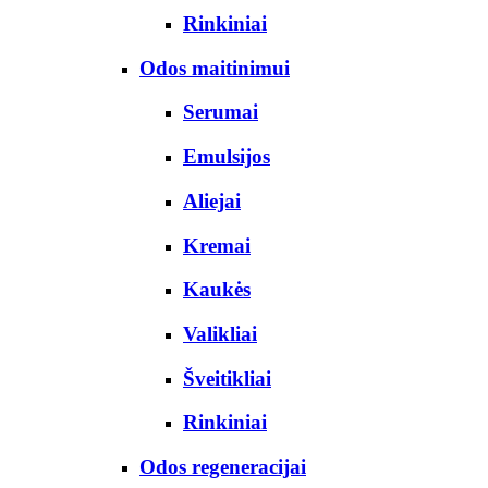
Rinkiniai
Odos maitinimui
Serumai
Emulsijos
Aliejai
Kremai
Kaukės
Valikliai
Šveitikliai
Rinkiniai
Odos regeneracijai