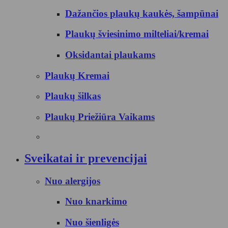
Dažančios plaukų kaukės, šampūnai
Plaukų šviesinimo milteliai/kremai
Oksidantai plaukams
Plaukų Kremai
Plaukų šilkas
Plaukų Priežiūra Vaikams
Sveikatai ir prevencijai
Nuo alergijos
Nuo knarkimo
Nuo šienligės