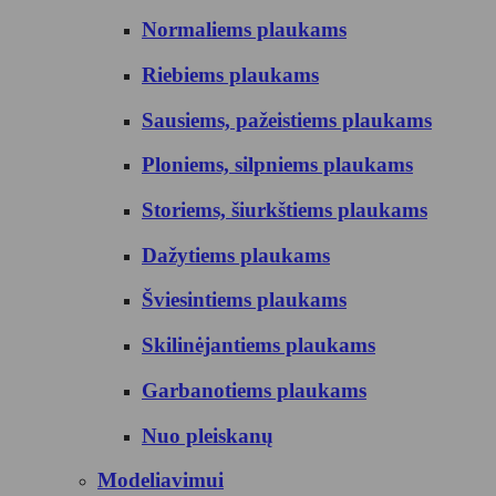
Normaliems plaukams
Riebiems plaukams
Sausiems, pažeistiems plaukams
Ploniems, silpniems plaukams
Storiems, šiurkštiems plaukams
Dažytiems plaukams
Šviesintiems plaukams
Skilinėjantiems plaukams
Garbanotiems plaukams
Nuo pleiskanų
Modeliavimui