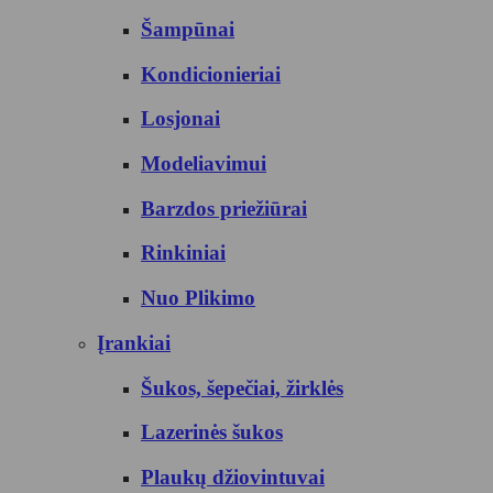
Šampūnai
Kondicionieriai
Losjonai
Modeliavimui
Barzdos priežiūrai
Rinkiniai
Nuo Plikimo
Įrankiai
Šukos, šepečiai, žirklės
Lazerinės šukos
Plaukų džiovintuvai