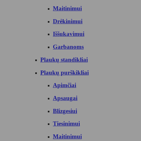
Maitinimui
Drėkinimui
Iššukavimui
Garbanoms
Plaukų standikliai
Plaukų purškikliai
Apimčiai
Apsaugai
Blizgesiui
Tiesinimui
Maitinimui