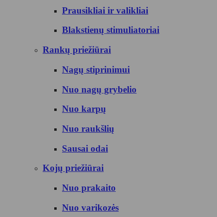
Prausikliai ir valikliai
Blakstienų stimuliatoriai
Rankų priežiūrai
Nagų stiprinimui
Nuo nagų grybelio
Nuo karpų
Nuo raukšlių
Sausai odai
Kojų priežiūrai
Nuo prakaito
Nuo varikozės