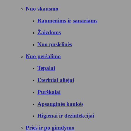
Nuo skausmo
Raumenims ir sanariams
Žaizdoms
Nuo puslelinės
Nuo peršalimo
Tepalai
Eteriniai aliejai
Purškalai
Apsauginės kaukės
Higienai ir dezinfekcijai
Prieš ir po gimdymo