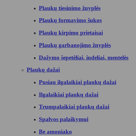
Plaukų tiesinimo žnyplės
Plaukų formavimo šukos
Plaukų kirpimo prietaisai
Plaukų garbanojimo žnyplės
Dažymo šepetėliai, indeliai, mentelės
Plaukų dažai
Pusiau ilgalaikiai plaukų dažai
Ilgalaikiai plaukų dažai
Trumpalaikiai plaukų dažai
Spalvos palaikymui
Be amoniako