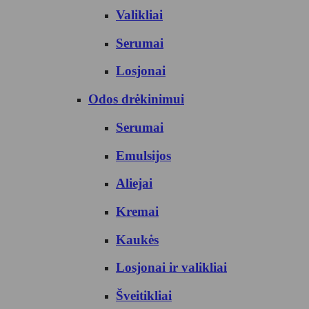
Valikliai
Serumai
Losjonai
Odos drėkinimui
Serumai
Emulsijos
Aliejai
Kremai
Kaukės
Losjonai ir valikliai
Šveitikliai