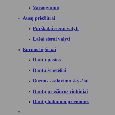
Vaisingumui
Ausų priežiūrai
Purškalai sierai valyti
Lašai sierai valyti
Burnos higienai
Dantų pastos
Dantų šepetėliai
Burnos skalavimo skysčiai
Dantų priežiūros rinkiniai
Dantų balinimo priemonės