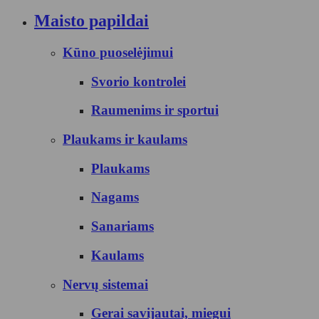
Maisto papildai
Kūno puoselėjimui
Svorio kontrolei
Raumenims ir sportui
Plaukams ir kaulams
Plaukams
Nagams
Sanariams
Kaulams
Nervų sistemai
Gerai savijautai, miegui