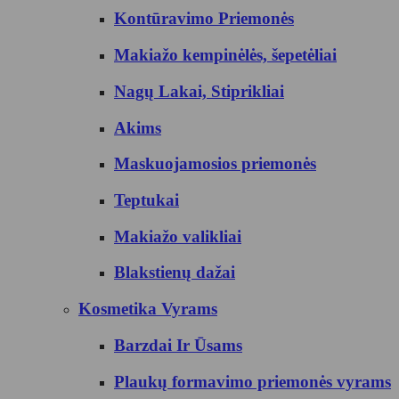
Kontūravimo Priemonės
Makiažo kempinėlės, šepetėliai
Nagų Lakai, Stiprikliai
Akims
Maskuojamosios priemonės
Teptukai
Makiažo valikliai
Blakstienų dažai
Kosmetika Vyrams
Barzdai Ir Ūsams
Plaukų formavimo priemonės vyrams