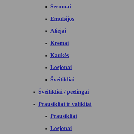
Serumai
Emulsijos
Aliejai
Kremai
Kaukės
Losjonai
Šveitikliai
Šveitikliai / peelingai
Prausikliai ir valikliai
Prausikliai
Losjonai