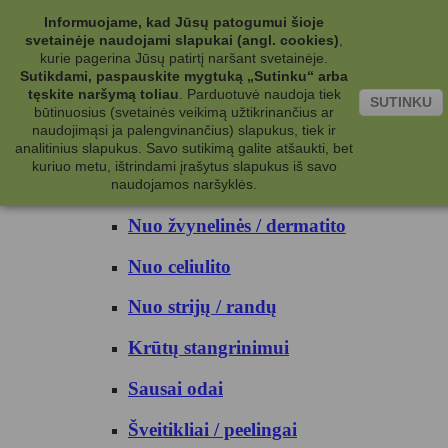
Kategorijos
Informuojame, kad Jūsų patogumui šioje
svetainėje naudojami slapukai (angl. cookies)
,
Kosmetika
kurie pagerina Jūsų patirtį naršant svetainėje.
Sutikdami, paspauskite mygtuką „Sutinku“ arba
tęskite naršymą toliau
.
Parduotuvė naudoja tiek
Kūno priežiūrai
SUTINKU
būtinuosius (svetainės veikimą užtikrinančius ar
naudojimąsi ja palengvinančius) slapukus, tiek ir
Nuo prakaito
analitinius slapukus. Savo sutikimą galite atšaukti, bet
kuriuo metu, ištrindami įrašytus slapukus iš savo
Kūno prausikliai
naudojamos naršyklės.
Nuo žvynelinės / dermatito
Nuo celiulito
Nuo strijų / randų
Krūtų stangrinimui
Sausai odai
Šveitikliai / peelingai