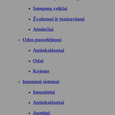
Smegenų veiklai
Žvalumui ir tonizavimui
Atminčiai
Odos puoselėjimui
Antioksidantai
Odai
Kojoms
Imuninei sistemai
Imunitetui
Antioksidantai
Apetitui