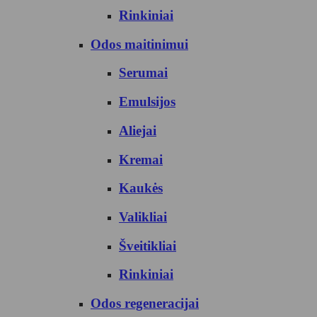
Rinkiniai
Odos maitinimui
Serumai
Emulsijos
Aliejai
Kremai
Kaukės
Valikliai
Šveitikliai
Rinkiniai
Odos regeneracijai