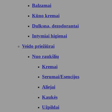
Balzamai
Kūno kremai
Dulksna, dezodorantai
Intymiai higienai
Veido priežiūrai
Nuo raukšlių
Kremai
Serumai/Esencijos
Aliejai
Kaukės
Užpildai