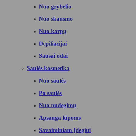
Nuo grybelio
Nuo skausmo
Nuo karpų
Depiliacijai
Sausai odai
Saulės kosmetika
Nuo saulės
Po saulės
Nuo nudegimų
Apsauga lūpoms
Savaiminiam Įdegiui