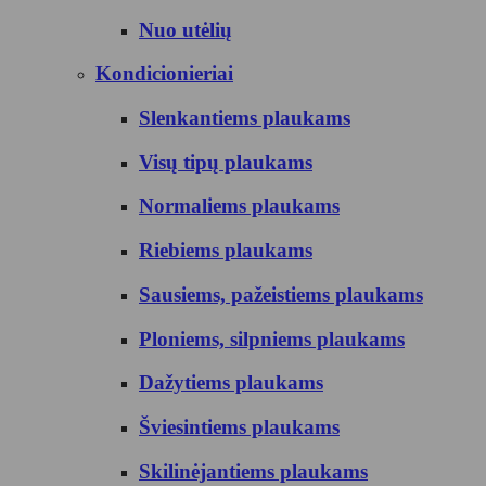
Nuo utėlių
Kondicionieriai
Slenkantiems plaukams
Visų tipų plaukams
Normaliems plaukams
Riebiems plaukams
Sausiems, pažeistiems plaukams
Ploniems, silpniems plaukams
Dažytiems plaukams
Šviesintiems plaukams
Skilinėjantiems plaukams