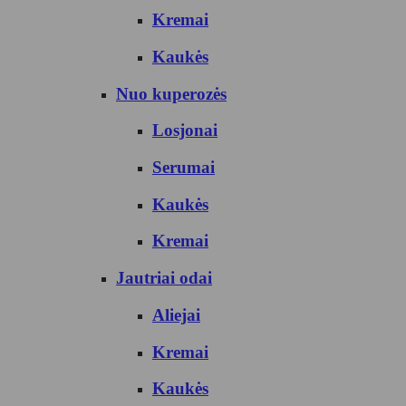
Kremai
Kaukės
Nuo kuperozės
Losjonai
Serumai
Kaukės
Kremai
Jautriai odai
Aliejai
Kremai
Kaukės