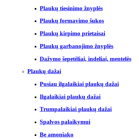
Plaukų tiesinimo žnyplės
Plaukų formavimo šukos
Plaukų kirpimo prietaisai
Plaukų garbanojimo žnyplės
Dažymo šepetėliai, indeliai, mentelės
Plaukų dažai
Pusiau ilgalaikiai plaukų dažai
Ilgalaikiai plaukų dažai
Trumpalaikiai plaukų dažai
Spalvos palaikymui
Be amoniako