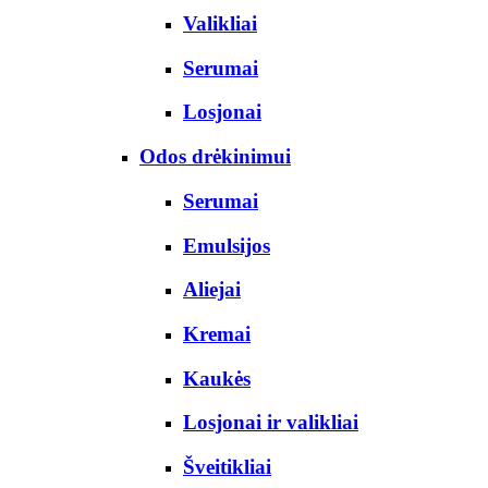
Valikliai
Serumai
Losjonai
Odos drėkinimui
Serumai
Emulsijos
Aliejai
Kremai
Kaukės
Losjonai ir valikliai
Šveitikliai