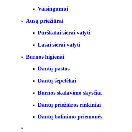
Vaisingumui
Ausų priežiūrai
Purškalai sierai valyti
Lašai sierai valyti
Burnos higienai
Dantų pastos
Dantų šepetėliai
Burnos skalavimo skysčiai
Dantų priežiūros rinkiniai
Dantų balinimo priemonės