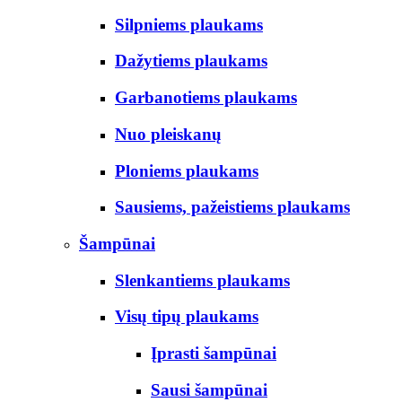
Silpniems plaukams
Dažytiems plaukams
Garbanotiems plaukams
Nuo pleiskanų
Ploniems plaukams
Sausiems, pažeistiems plaukams
Šampūnai
Slenkantiems plaukams
Visų tipų plaukams
Įprasti šampūnai
Sausi šampūnai