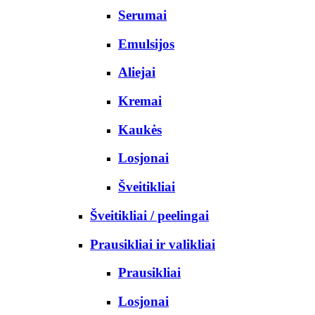
Serumai
Emulsijos
Aliejai
Kremai
Kaukės
Losjonai
Šveitikliai
Šveitikliai / peelingai
Prausikliai ir valikliai
Prausikliai
Losjonai