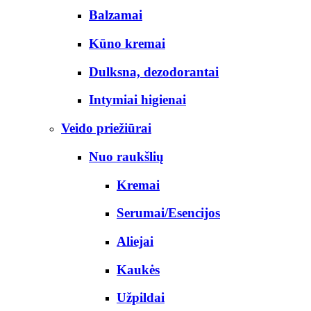
Balzamai
Kūno kremai
Dulksna, dezodorantai
Intymiai higienai
Veido priežiūrai
Nuo raukšlių
Kremai
Serumai/Esencijos
Aliejai
Kaukės
Užpildai