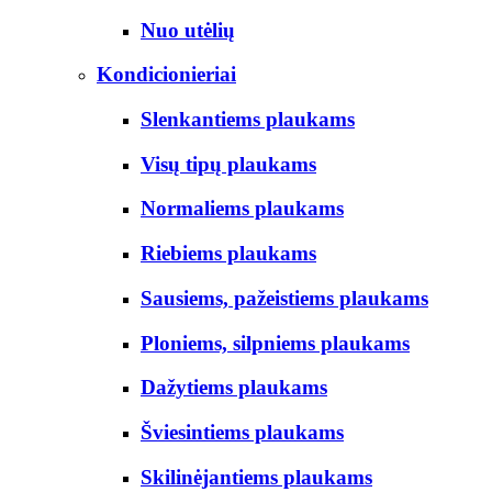
Nuo utėlių
Kondicionieriai
Slenkantiems plaukams
Visų tipų plaukams
Normaliems plaukams
Riebiems plaukams
Sausiems, pažeistiems plaukams
Ploniems, silpniems plaukams
Dažytiems plaukams
Šviesintiems plaukams
Skilinėjantiems plaukams