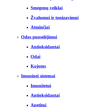
Smegenų veiklai
Žvalumui ir tonizavimui
Atminčiai
Odos puoselėjimui
Antioksidantai
Odai
Kojoms
Imuninei sistemai
Imunitetui
Antioksidantai
Apetitui