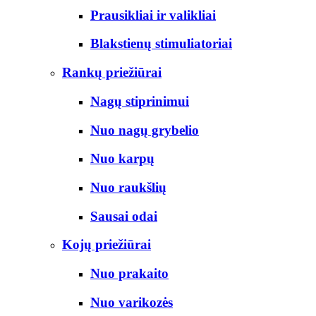
Prausikliai ir valikliai
Blakstienų stimuliatoriai
Rankų priežiūrai
Nagų stiprinimui
Nuo nagų grybelio
Nuo karpų
Nuo raukšlių
Sausai odai
Kojų priežiūrai
Nuo prakaito
Nuo varikozės