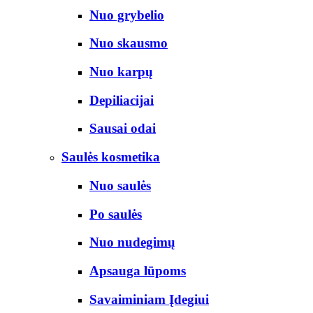
Nuo grybelio
Nuo skausmo
Nuo karpų
Depiliacijai
Sausai odai
Saulės kosmetika
Nuo saulės
Po saulės
Nuo nudegimų
Apsauga lūpoms
Savaiminiam Įdegiui