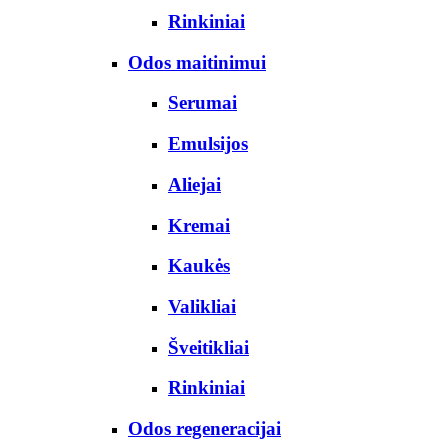
Rinkiniai
Odos maitinimui
Serumai
Emulsijos
Aliejai
Kremai
Kaukės
Valikliai
Šveitikliai
Rinkiniai
Odos regeneracijai