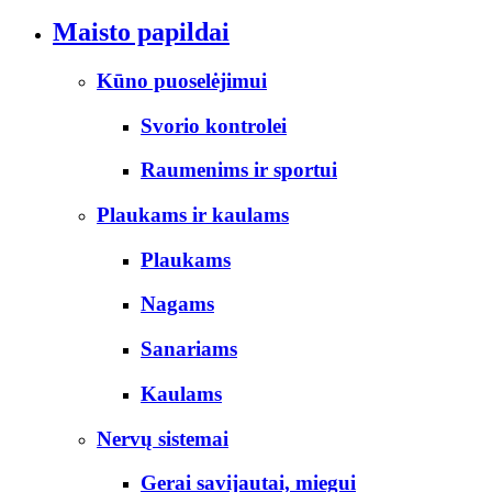
Maisto papildai
Kūno puoselėjimui
Svorio kontrolei
Raumenims ir sportui
Plaukams ir kaulams
Plaukams
Nagams
Sanariams
Kaulams
Nervų sistemai
Gerai savijautai, miegui