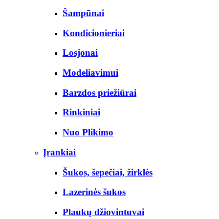
Šampūnai
Kondicionieriai
Losjonai
Modeliavimui
Barzdos priežiūrai
Rinkiniai
Nuo Plikimo
Įrankiai
Šukos, šepečiai, žirklės
Lazerinės šukos
Plaukų džiovintuvai