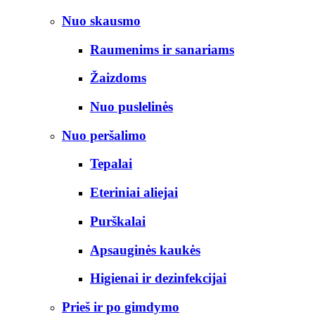
Nuo skausmo
Raumenims ir sanariams
Žaizdoms
Nuo puslelinės
Nuo peršalimo
Tepalai
Eteriniai aliejai
Purškalai
Apsauginės kaukės
Higienai ir dezinfekcijai
Prieš ir po gimdymo