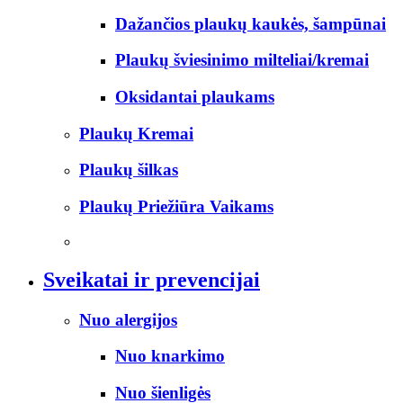
Dažančios plaukų kaukės, šampūnai
Plaukų šviesinimo milteliai/kremai
Oksidantai plaukams
Plaukų Kremai
Plaukų šilkas
Plaukų Priežiūra Vaikams
Sveikatai ir prevencijai
Nuo alergijos
Nuo knarkimo
Nuo šienligės