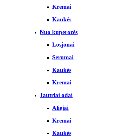
Kremai
Kaukės
Nuo kuperozės
Losjonai
Serumai
Kaukės
Kremai
Jautriai odai
Aliejai
Kremai
Kaukės