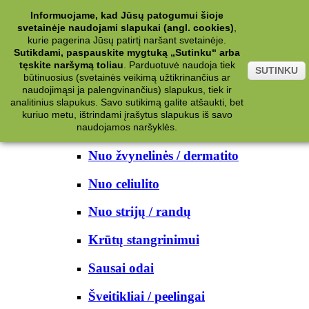
Kategorijos
Informuojame, kad Jūsų patogumui šioje
svetainėje naudojami slapukai (angl. cookies)
,
Kosmetika
kurie pagerina Jūsų patirtį naršant svetainėje.
Sutikdami, paspauskite mygtuką „Sutinku“ arba
tęskite naršymą toliau
.
Parduotuvė naudoja tiek
Kūno priežiūrai
SUTINKU
būtinuosius (svetainės veikimą užtikrinančius ar
naudojimąsi ja palengvinančius) slapukus, tiek ir
Nuo prakaito
analitinius slapukus. Savo sutikimą galite atšaukti, bet
kuriuo metu, ištrindami įrašytus slapukus iš savo
Kūno prausikliai
naudojamos naršyklės.
Nuo žvynelinės / dermatito
Nuo celiulito
Nuo strijų / randų
Krūtų stangrinimui
Sausai odai
Šveitikliai / peelingai