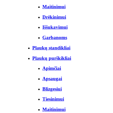
Maitinimui
Drėkinimui
Iššukavimui
Garbanoms
Plaukų standikliai
Plaukų purškikliai
Apimčiai
Apsaugai
Blizgesiui
Tiesinimui
Maitinimui