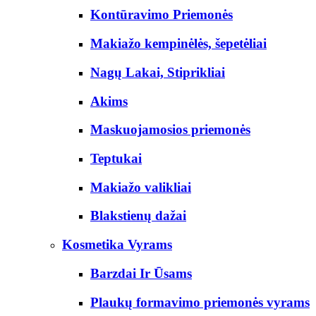
Kontūravimo Priemonės
Makiažo kempinėlės, šepetėliai
Nagų Lakai, Stiprikliai
Akims
Maskuojamosios priemonės
Teptukai
Makiažo valikliai
Blakstienų dažai
Kosmetika Vyrams
Barzdai Ir Ūsams
Plaukų formavimo priemonės vyrams