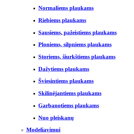
Normaliems plaukams
Riebiems plaukams
Sausiems, pažeistiems plaukams
Ploniems, silpniems plaukams
Storiems, šiurkštiems plaukams
Dažytiems plaukams
Šviesintiems plaukams
Skilinėjantiems plaukams
Garbanotiems plaukams
Nuo pleiskanų
Modeliavimui