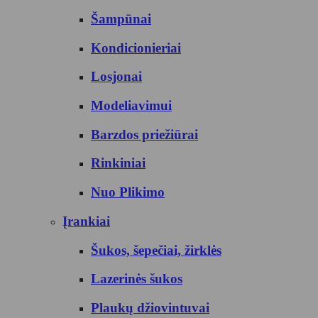
Šampūnai
Kondicionieriai
Losjonai
Modeliavimui
Barzdos priežiūrai
Rinkiniai
Nuo Plikimo
Įrankiai
Šukos, šepečiai, žirklės
Lazerinės šukos
Plaukų džiovintuvai