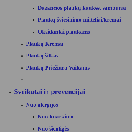
Dažančios plaukų kaukės, šampūnai
Plaukų šviesinimo milteliai/kremai
Oksidantai plaukams
Plaukų Kremai
Plaukų šilkas
Plaukų Priežiūra Vaikams
Sveikatai ir prevencijai
Nuo alergijos
Nuo knarkimo
Nuo šienligės