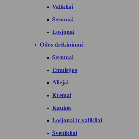
Valikliai
Serumai
Losjonai
Odos drėkinimui
Serumai
Emulsijos
Aliejai
Kremai
Kaukės
Losjonai ir valikliai
Šveitikliai