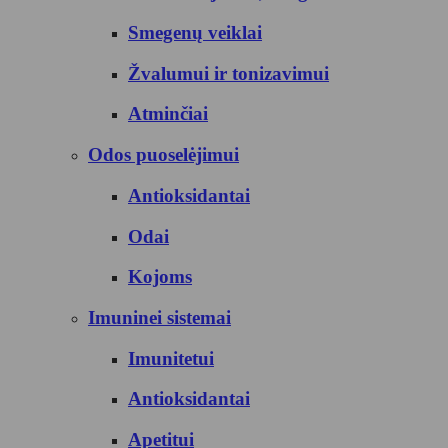
Smegenų veiklai
Žvalumui ir tonizavimui
Atminčiai
Odos puoselėjimui
Antioksidantai
Odai
Kojoms
Imuninei sistemai
Imunitetui
Antioksidantai
Apetitui