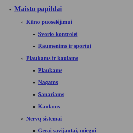
Maisto papildai
Kūno puoselėjimui
Svorio kontrolei
Raumenims ir sportui
Plaukams ir kaulams
Plaukams
Nagams
Sanariams
Kaulams
Nervų sistemai
Gerai savijautai, miegui