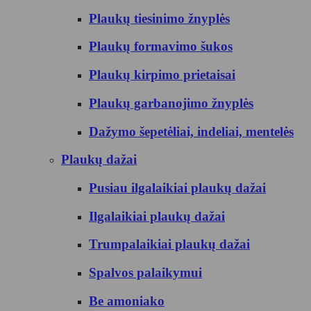
Plaukų tiesinimo žnyplės
Plaukų formavimo šukos
Plaukų kirpimo prietaisai
Plaukų garbanojimo žnyplės
Dažymo šepetėliai, indeliai, mentelės
Plaukų dažai
Pusiau ilgalaikiai plaukų dažai
Ilgalaikiai plaukų dažai
Trumpalaikiai plaukų dažai
Spalvos palaikymui
Be amoniako