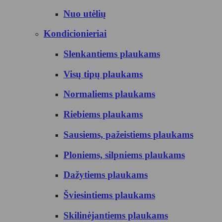
Nuo utėlių
Kondicionieriai
Slenkantiems plaukams
Visų tipų plaukams
Normaliems plaukams
Riebiems plaukams
Sausiems, pažeistiems plaukams
Ploniems, silpniems plaukams
Dažytiems plaukams
Šviesintiems plaukams
Skilinėjantiems plaukams