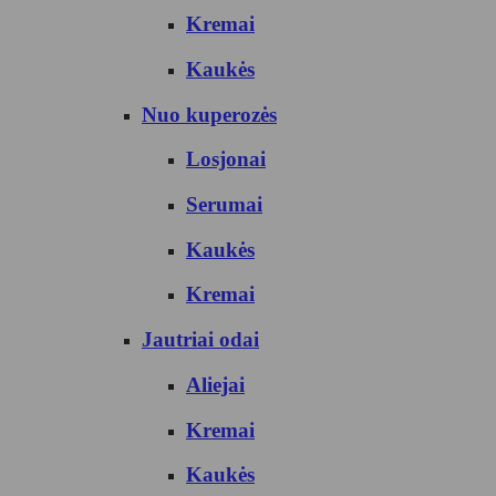
Kremai
Kaukės
Nuo kuperozės
Losjonai
Serumai
Kaukės
Kremai
Jautriai odai
Aliejai
Kremai
Kaukės