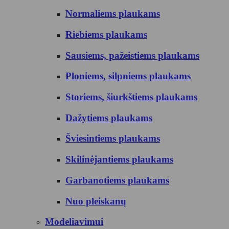
Normaliems plaukams
Riebiems plaukams
Sausiems, pažeistiems plaukams
Ploniems, silpniems plaukams
Storiems, šiurkštiems plaukams
Dažytiems plaukams
Šviesintiems plaukams
Skilinėjantiems plaukams
Garbanotiems plaukams
Nuo pleiskanų
Modeliavimui