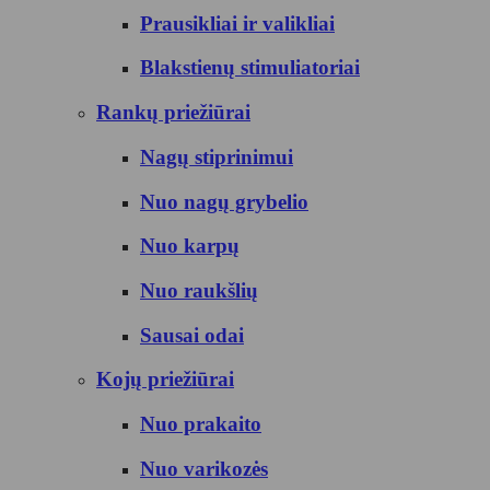
Prausikliai ir valikliai
Blakstienų stimuliatoriai
Rankų priežiūrai
Nagų stiprinimui
Nuo nagų grybelio
Nuo karpų
Nuo raukšlių
Sausai odai
Kojų priežiūrai
Nuo prakaito
Nuo varikozės