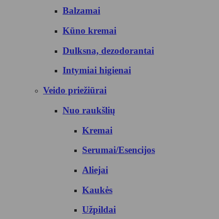
Balzamai
Kūno kremai
Dulksna, dezodorantai
Intymiai higienai
Veido priežiūrai
Nuo raukšlių
Kremai
Serumai/Esencijos
Aliejai
Kaukės
Užpildai