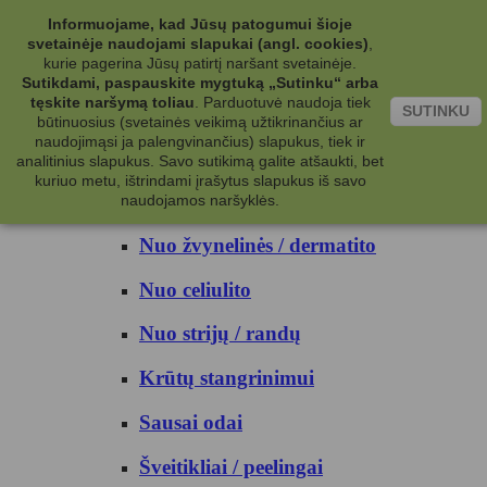
Kategorijos
Informuojame, kad Jūsų patogumui šioje
svetainėje naudojami slapukai (angl. cookies)
,
Kosmetika
kurie pagerina Jūsų patirtį naršant svetainėje.
Sutikdami, paspauskite mygtuką „Sutinku“ arba
tęskite naršymą toliau
.
Parduotuvė naudoja tiek
Kūno priežiūrai
SUTINKU
būtinuosius (svetainės veikimą užtikrinančius ar
naudojimąsi ja palengvinančius) slapukus, tiek ir
Nuo prakaito
analitinius slapukus. Savo sutikimą galite atšaukti, bet
kuriuo metu, ištrindami įrašytus slapukus iš savo
Kūno prausikliai
naudojamos naršyklės.
Nuo žvynelinės / dermatito
Nuo celiulito
Nuo strijų / randų
Krūtų stangrinimui
Sausai odai
Šveitikliai / peelingai