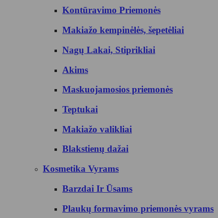
Kontūravimo Priemonės
Makiažo kempinėlės, šepetėliai
Nagų Lakai, Stiprikliai
Akims
Maskuojamosios priemonės
Teptukai
Makiažo valikliai
Blakstienų dažai
Kosmetika Vyrams
Barzdai Ir Ūsams
Plaukų formavimo priemonės vyrams