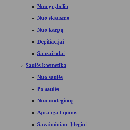
Nuo grybelio
Nuo skausmo
Nuo karpų
Depiliacijai
Sausai odai
Saulės kosmetika
Nuo saulės
Po saulės
Nuo nudegimų
Apsauga lūpoms
Savaiminiam Įdegiui