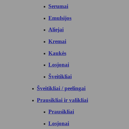
Serumai
Emulsijos
Aliejai
Kremai
Kaukės
Losjonai
Šveitikliai
Šveitikliai / peelingai
Prausikliai ir valikliai
Prausikliai
Losjonai