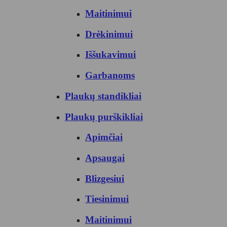
Maitinimui
Drėkinimui
Iššukavimui
Garbanoms
Plaukų standikliai
Plaukų purškikliai
Apimčiai
Apsaugai
Blizgesiui
Tiesinimui
Maitinimui