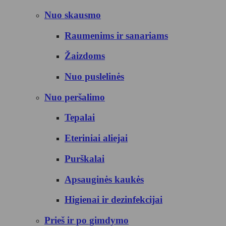
Nuo skausmo
Raumenims ir sanariams
Žaizdoms
Nuo puslelinės
Nuo peršalimo
Tepalai
Eteriniai aliejai
Purškalai
Apsauginės kaukės
Higienai ir dezinfekcijai
Prieš ir po gimdymo