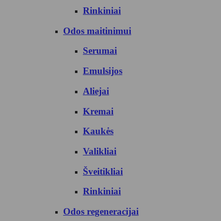
Rinkiniai
Odos maitinimui
Serumai
Emulsijos
Aliejai
Kremai
Kaukės
Valikliai
Šveitikliai
Rinkiniai
Odos regeneracijai