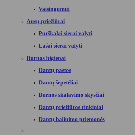
Vaisingumui
Ausų priežiūrai
Purškalai sierai valyti
Lašai sierai valyti
Burnos higienai
Dantų pastos
Dantų šepetėliai
Burnos skalavimo skysčiai
Dantų priežiūros rinkiniai
Dantų balinimo priemonės