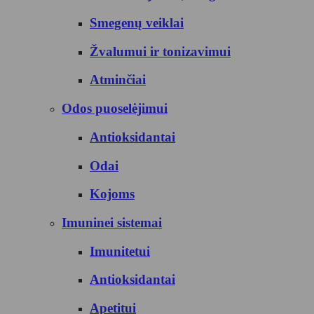
Smegenų veiklai
Žvalumui ir tonizavimui
Atminčiai
Odos puoselėjimui
Antioksidantai
Odai
Kojoms
Imuninei sistemai
Imunitetui
Antioksidantai
Apetitui