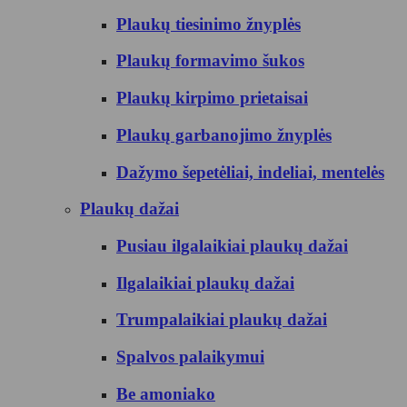
Plaukų tiesinimo žnyplės
Plaukų formavimo šukos
Plaukų kirpimo prietaisai
Plaukų garbanojimo žnyplės
Dažymo šepetėliai, indeliai, mentelės
Plaukų dažai
Pusiau ilgalaikiai plaukų dažai
Ilgalaikiai plaukų dažai
Trumpalaikiai plaukų dažai
Spalvos palaikymui
Be amoniako