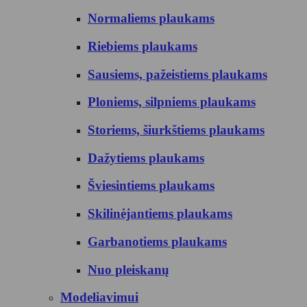
Normaliems plaukams
Riebiems plaukams
Sausiems, pažeistiems plaukams
Ploniems, silpniems plaukams
Storiems, šiurkštiems plaukams
Dažytiems plaukams
Šviesintiems plaukams
Skilinėjantiems plaukams
Garbanotiems plaukams
Nuo pleiskanų
Modeliavimui