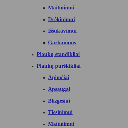
Maitinimui
Drėkinimui
Iššukavimui
Garbanoms
Plaukų standikliai
Plaukų purškikliai
Apimčiai
Apsaugai
Blizgesiui
Tiesinimui
Maitinimui