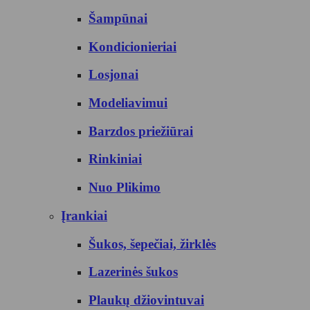
Šampūnai
Kondicionieriai
Losjonai
Modeliavimui
Barzdos priežiūrai
Rinkiniai
Nuo Plikimo
Įrankiai
Šukos, šepečiai, žirklės
Lazerinės šukos
Plaukų džiovintuvai