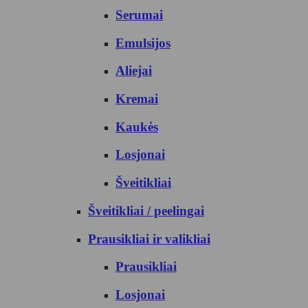
Serumai
Emulsijos
Aliejai
Kremai
Kaukės
Losjonai
Šveitikliai
Šveitikliai / peelingai
Prausikliai ir valikliai
Prausikliai
Losjonai