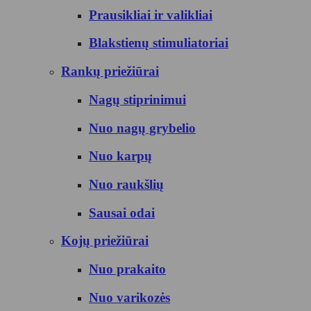
Prausikliai ir valikliai
Blakstienų stimuliatoriai
Rankų priežiūrai
Nagų stiprinimui
Nuo nagų grybelio
Nuo karpų
Nuo raukšlių
Sausai odai
Kojų priežiūrai
Nuo prakaito
Nuo varikozės