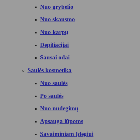
Nuo grybelio
Nuo skausmo
Nuo karpų
Depiliacijai
Sausai odai
Saulės kosmetika
Nuo saulės
Po saulės
Nuo nudegimų
Apsauga lūpoms
Savaiminiam Įdegiui