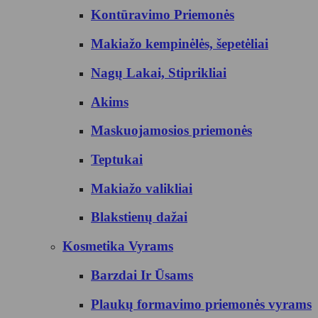
Kontūravimo Priemonės
Makiažo kempinėlės, šepetėliai
Nagų Lakai, Stiprikliai
Akims
Maskuojamosios priemonės
Teptukai
Makiažo valikliai
Blakstienų dažai
Kosmetika Vyrams
Barzdai Ir Ūsams
Plaukų formavimo priemonės vyrams