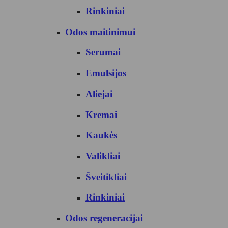
Rinkiniai
Odos maitinimui
Serumai
Emulsijos
Aliejai
Kremai
Kaukės
Valikliai
Šveitikliai
Rinkiniai
Odos regeneracijai