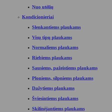
Nuo utėlių
Kondicionieriai
Slenkantiems plaukams
Visų tipų plaukams
Normaliems plaukams
Riebiems plaukams
Sausiems, pažeistiems plaukams
Ploniems, silpniems plaukams
Dažytiems plaukams
Šviesintiems plaukams
Skilinėjantiems plaukams