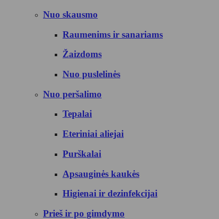
Nuo skausmo
Raumenims ir sanariams
Žaizdoms
Nuo puslelinės
Nuo peršalimo
Tepalai
Eteriniai aliejai
Purškalai
Apsauginės kaukės
Higienai ir dezinfekcijai
Prieš ir po gimdymo