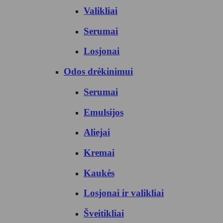
Valikliai
Serumai
Losjonai
Odos drėkinimui
Serumai
Emulsijos
Aliejai
Kremai
Kaukės
Losjonai ir valikliai
Šveitikliai