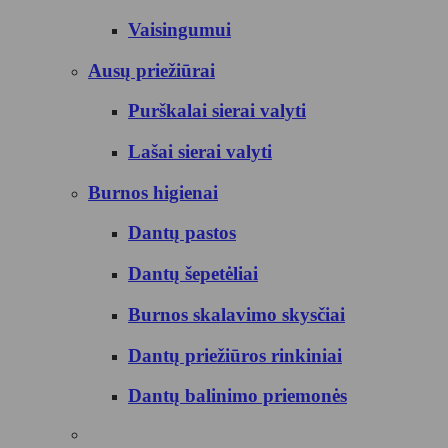
Vaisingumui
Ausų priežiūrai
Purškalai sierai valyti
Lašai sierai valyti
Burnos higienai
Dantų pastos
Dantų šepetėliai
Burnos skalavimo skysčiai
Dantų priežiūros rinkiniai
Dantų balinimo priemonės