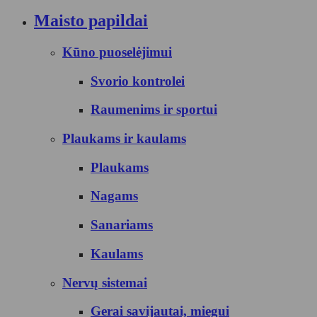
Maisto papildai
Kūno puoselėjimui
Svorio kontrolei
Raumenims ir sportui
Plaukams ir kaulams
Plaukams
Nagams
Sanariams
Kaulams
Nervų sistemai
Gerai savijautai, miegui