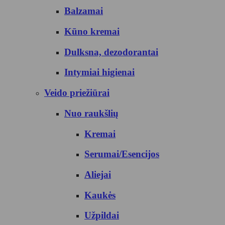
Balzamai
Kūno kremai
Dulksna, dezodorantai
Intymiai higienai
Veido priežiūrai
Nuo raukšlių
Kremai
Serumai/Esencijos
Aliejai
Kaukės
Užpildai