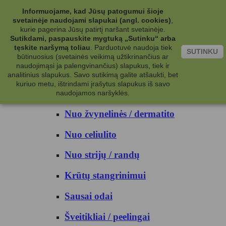
Kategorijos
Informuojame, kad Jūsų patogumui šioje
svetainėje naudojami slapukai (angl. cookies)
,
Kosmetika
kurie pagerina Jūsų patirtį naršant svetainėje.
Sutikdami, paspauskite mygtuką „Sutinku“ arba
tęskite naršymą toliau
.
Parduotuvė naudoja tiek
Kūno priežiūrai
SUTINKU
būtinuosius (svetainės veikimą užtikrinančius ar
naudojimąsi ja palengvinančius) slapukus, tiek ir
Nuo prakaito
analitinius slapukus. Savo sutikimą galite atšaukti, bet
kuriuo metu, ištrindami įrašytus slapukus iš savo
Kūno prausikliai
naudojamos naršyklės.
Nuo žvynelinės / dermatito
Nuo celiulito
Nuo strijų / randų
Krūtų stangrinimui
Sausai odai
Šveitikliai / peelingai