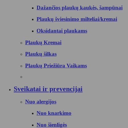
Dažančios plaukų kaukės, šampūnai
Plaukų šviesinimo milteliai/kremai
Oksidantai plaukams
Plaukų Kremai
Plaukų šilkas
Plaukų Priežiūra Vaikams
Sveikatai ir prevencijai
Nuo alergijos
Nuo knarkimo
Nuo šienligės