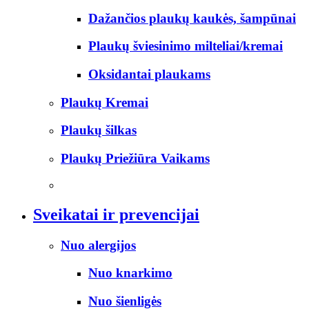
Dažančios plaukų kaukės, šampūnai
Plaukų šviesinimo milteliai/kremai
Oksidantai plaukams
Plaukų Kremai
Plaukų šilkas
Plaukų Priežiūra Vaikams
Sveikatai ir prevencijai
Nuo alergijos
Nuo knarkimo
Nuo šienligės