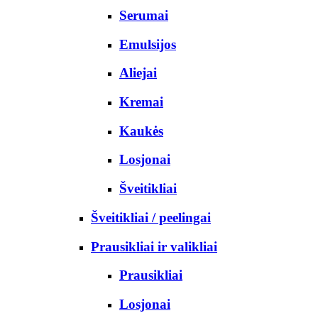
Serumai
Emulsijos
Aliejai
Kremai
Kaukės
Losjonai
Šveitikliai
Šveitikliai / peelingai
Prausikliai ir valikliai
Prausikliai
Losjonai