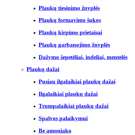
Plaukų tiesinimo žnyplės
Plaukų formavimo šukos
Plaukų kirpimo prietaisai
Plaukų garbanojimo žnyplės
Dažymo šepetėliai, indeliai, mentelės
Plaukų dažai
Pusiau ilgalaikiai plaukų dažai
Ilgalaikiai plaukų dažai
Trumpalaikiai plaukų dažai
Spalvos palaikymui
Be amoniako