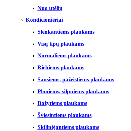
Nuo utėlių
Kondicionieriai
Slenkantiems plaukams
Visų tipų plaukams
Normaliems plaukams
Riebiems plaukams
Sausiems, pažeistiems plaukams
Ploniems, silpniems plaukams
Dažytiems plaukams
Šviesintiems plaukams
Skilinėjantiems plaukams