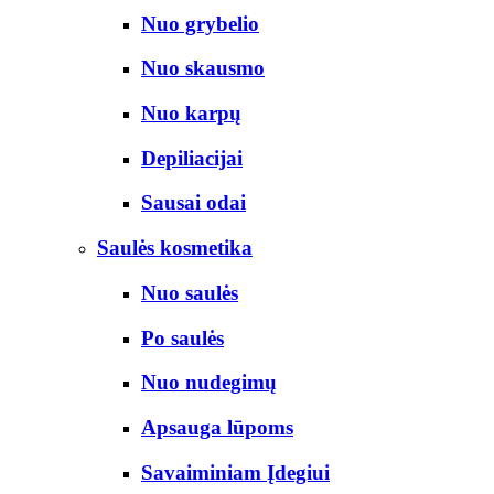
Nuo grybelio
Nuo skausmo
Nuo karpų
Depiliacijai
Sausai odai
Saulės kosmetika
Nuo saulės
Po saulės
Nuo nudegimų
Apsauga lūpoms
Savaiminiam Įdegiui