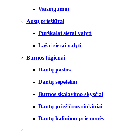
Vaisingumui
Ausų priežiūrai
Purškalai sierai valyti
Lašai sierai valyti
Burnos higienai
Dantų pastos
Dantų šepetėliai
Burnos skalavimo skysčiai
Dantų priežiūros rinkiniai
Dantų balinimo priemonės