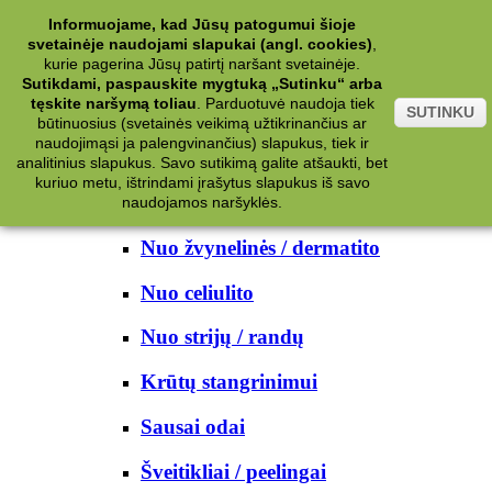
Kategorijos
Informuojame, kad Jūsų patogumui šioje
svetainėje naudojami slapukai (angl. cookies)
,
Kosmetika
kurie pagerina Jūsų patirtį naršant svetainėje.
Sutikdami, paspauskite mygtuką „Sutinku“ arba
tęskite naršymą toliau
.
Parduotuvė naudoja tiek
Kūno priežiūrai
SUTINKU
būtinuosius (svetainės veikimą užtikrinančius ar
naudojimąsi ja palengvinančius) slapukus, tiek ir
Nuo prakaito
analitinius slapukus. Savo sutikimą galite atšaukti, bet
kuriuo metu, ištrindami įrašytus slapukus iš savo
Kūno prausikliai
naudojamos naršyklės.
Nuo žvynelinės / dermatito
Nuo celiulito
Nuo strijų / randų
Krūtų stangrinimui
Sausai odai
Šveitikliai / peelingai