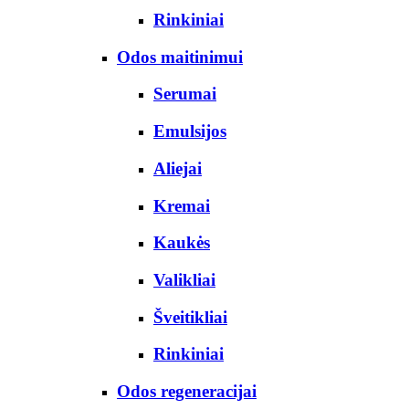
Rinkiniai
Odos maitinimui
Serumai
Emulsijos
Aliejai
Kremai
Kaukės
Valikliai
Šveitikliai
Rinkiniai
Odos regeneracijai