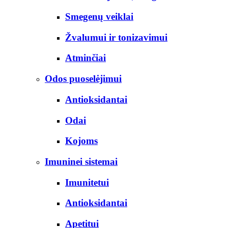
Smegenų veiklai
Žvalumui ir tonizavimui
Atminčiai
Odos puoselėjimui
Antioksidantai
Odai
Kojoms
Imuninei sistemai
Imunitetui
Antioksidantai
Apetitui