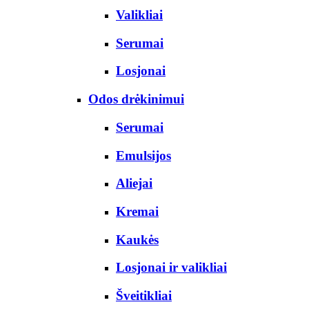
Valikliai
Serumai
Losjonai
Odos drėkinimui
Serumai
Emulsijos
Aliejai
Kremai
Kaukės
Losjonai ir valikliai
Šveitikliai