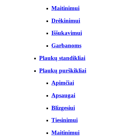
Maitinimui
Drėkinimui
Iššukavimui
Garbanoms
Plaukų standikliai
Plaukų purškikliai
Apimčiai
Apsaugai
Blizgesiui
Tiesinimui
Maitinimui