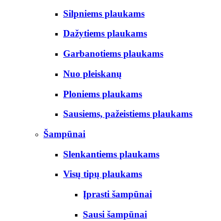
Silpniems plaukams
Dažytiems plaukams
Garbanotiems plaukams
Nuo pleiskanų
Ploniems plaukams
Sausiems, pažeistiems plaukams
Šampūnai
Slenkantiems plaukams
Visų tipų plaukams
Įprasti šampūnai
Sausi šampūnai