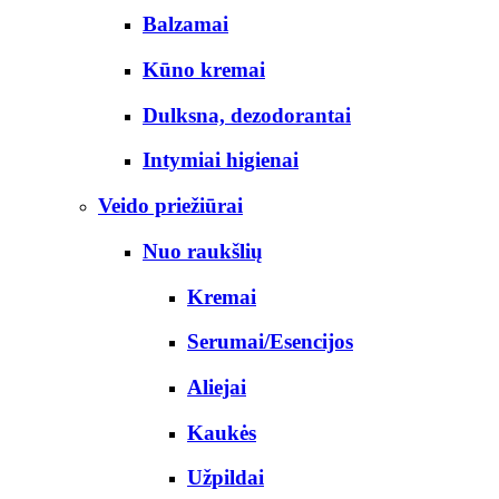
Balzamai
Kūno kremai
Dulksna, dezodorantai
Intymiai higienai
Veido priežiūrai
Nuo raukšlių
Kremai
Serumai/Esencijos
Aliejai
Kaukės
Užpildai