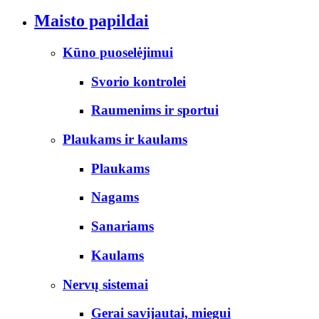
Maisto papildai
Kūno puoselėjimui
Svorio kontrolei
Raumenims ir sportui
Plaukams ir kaulams
Plaukams
Nagams
Sanariams
Kaulams
Nervų sistemai
Gerai savijautai, miegui