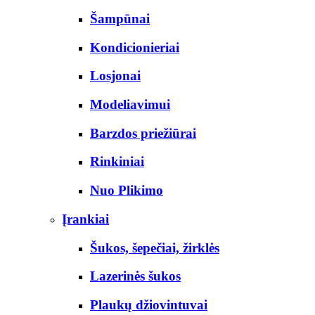
Šampūnai
Kondicionieriai
Losjonai
Modeliavimui
Barzdos priežiūrai
Rinkiniai
Nuo Plikimo
Įrankiai
Šukos, šepečiai, žirklės
Lazerinės šukos
Plaukų džiovintuvai