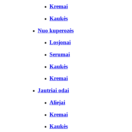
Kremai
Kaukės
Nuo kuperozės
Losjonai
Serumai
Kaukės
Kremai
Jautriai odai
Aliejai
Kremai
Kaukės