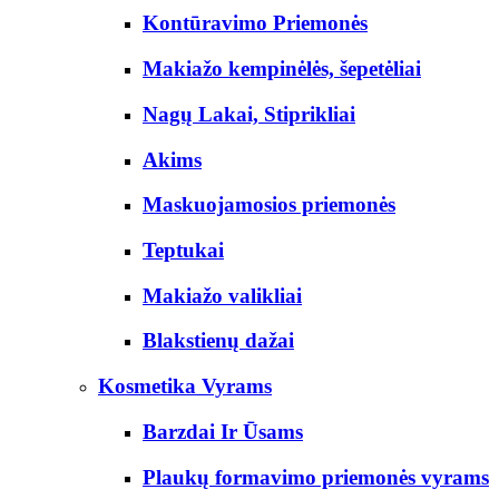
Kontūravimo Priemonės
Makiažo kempinėlės, šepetėliai
Nagų Lakai, Stiprikliai
Akims
Maskuojamosios priemonės
Teptukai
Makiažo valikliai
Blakstienų dažai
Kosmetika Vyrams
Barzdai Ir Ūsams
Plaukų formavimo priemonės vyrams