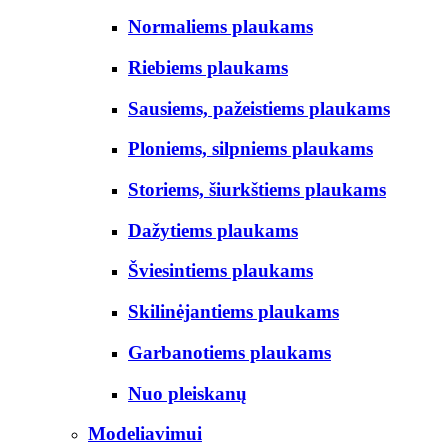
Normaliems plaukams
Riebiems plaukams
Sausiems, pažeistiems plaukams
Ploniems, silpniems plaukams
Storiems, šiurkštiems plaukams
Dažytiems plaukams
Šviesintiems plaukams
Skilinėjantiems plaukams
Garbanotiems plaukams
Nuo pleiskanų
Modeliavimui