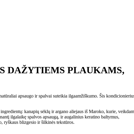
S DAŽYTIEMS PLAUKAMS,
tūraliai apsaugo ir spalvai suteikia ilgaamžiškumo. Šis kondicionieriu
ngredientų: kanapių sėklų ir argano aliejaus iš Maroko, kurie, veikdam
nantį ilgalaikę spalvos apsaugą, ir augalinius keratino baltymus,
ryškaus blizgesio ir šilkinės tekstūros.