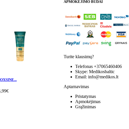
APMOKĖJIMO BŪDAI
Turite klausimų?
Telefonas
+37065460406
Skype:
Medikosbaltic
Email:
info@medikos.lt
OXSINE...
Aptarnavimas
4,99€
Pristatymas
Apmokėjimas
Grąžinimas