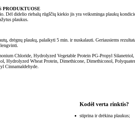
OS PRODUKTUOSE
. Dėl didelio riebalų rūgščių kiekio jis yra veiksminga plaukų kondicio
dažytus plaukus.
autų, drėgnų plaukų, palaikyti 5 min. ir nuskalauti. Geriausiems rezult
engvinti.
onium Chloride, Hydrolyzed Vegetable Protein PG-Propyl Silanetriol,
ol, Hydrolyzed Wheat Protein, Dimethicone, Dimethiconol, Polyquatern
xyl Cinnamaldehyde.
Kodėl verta rinktis?
stiprina ir drėkina plaukus;