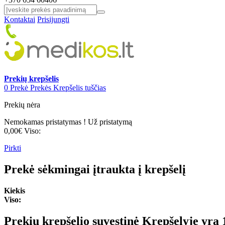
Kontaktai
Prisijungti
Prekių krepšelis
0
Prekė
Prekės
Krepšelis tuščias
Prekių nėra
Nemokamas pristatymas !
Už pristatymą
0,00€
Viso:
Pirkti
Prekė sėkmingai įtraukta į krepšelį
Kiekis
Viso:
Prekių krepšelio suvestinė
Krepšelyje yra 