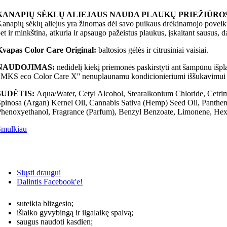
KANAPIŲ SĖKLŲ ALIEJAUS NAUDA PLAUKŲ PRIEŽIŪR
anapių sėklų aliejus yra žinomas dėl savo puikaus drėkinamojo poveikio
et ir minkština, atkuria ir apsaugo pažeistus plaukus, įskaitant sausus, 
Kvapas Color Care Original:
baltosios gėlės ir citrusiniai vaisiai.
NAUDOJIMAS:
nedidelį kiekį priemonės paskirstyti ant šampūnu išpl
,MKS eco Color Care X'' nenuplaunamu kondicionieriumi iššukavimui l
SUDĖTIS:
Aqua/Water, Cetyl Alcohol, Stearalkonium Chloride, Cetrim
pinosa (Argan) Kernel Oil, Cannabis Sativa (Hemp) Seed Oil, Panthen
henoxyethanol, Fragrance (Parfum), Benzyl Benzoate, Limonene, He
Smulkiau
Siųsti draugui
Dalintis Facebook'e!
suteikia blizgesio;
išlaiko gyvybingą ir ilgalaikę spalvą;
saugus naudoti kasdien;