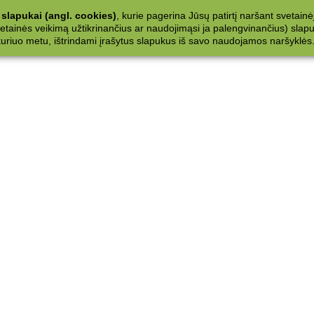
slapukai (angl. cookies)
, kurie pagerina Jūsų patirtį naršant svetainė
ainės veikimą užtikrinančius ar naudojimąsi ja palengvinančius) slapuku
 kuriuo metu, ištrindami įrašytus slapukus iš savo naudojamos naršyklės