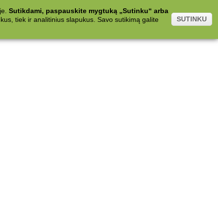
je.
Sutikdami, paspauskite mygtuką „Sutinku“ arba
SUTINKU
s, tiek ir analitinius slapukus. Savo sutikimą galite
.