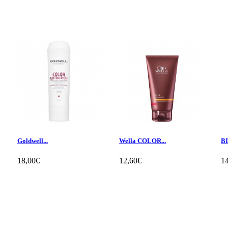
Goldwell...
Wella COLOR...
BI
18,00€
12,60€
1