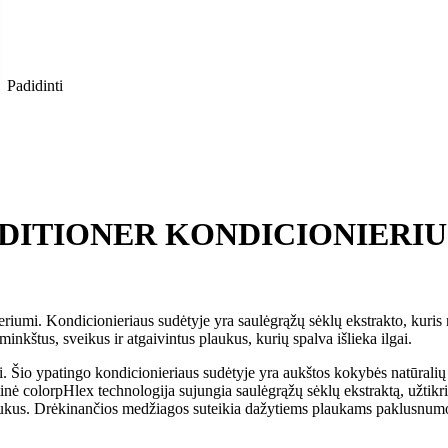
Padidinti
DITIONER KONDICIONIERIU
mi. Kondicionieriaus sudėtyje yra saulėgrąžų sėklų ekstrakto, kuris na
inkštus, sveikus ir atgaivintus plaukus, kurių spalva išlieka ilgai.
Šio ypatingo kondicionieriaus sudėtyje yra aukštos kokybės natūralių i
tinė colorpHlex technologija sujungia saulėgrąžų sėklų ekstraktą, užtikri
aukus. Drėkinančios medžiagos suteikia dažytiems plaukams paklusnumo, 