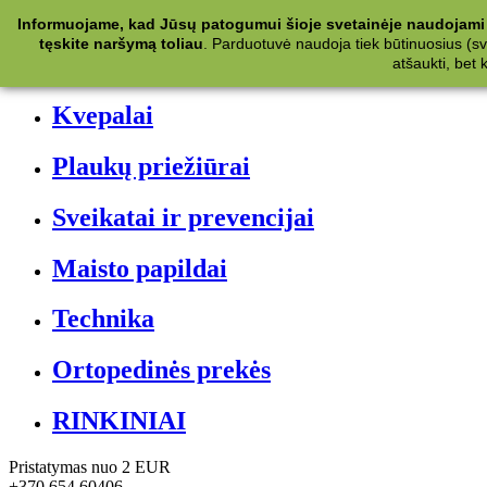
Kategorijos
Informuojame, kad Jūsų patogumui šioje svetainėje naudojami 
tęskite naršymą toliau
.
Parduotuvė naudoja tiek būtinuosius (svet
Kosmetika
atšaukti, bet
Kvepalai
Plaukų priežiūrai
Sveikatai ir prevencijai
Maisto papildai
Technika
Ortopedinės prekės
RINKINIAI
Pristatymas nuo 2 EUR
+370 654 60406