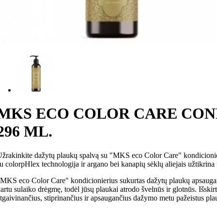
MKS ECO COLOR CARE CON
296 ML.
žrakinkite dažytų plaukų spalvą su "MKS eco Color Care" kondicionieriu
u colorpHlex technologija ir argano bei kanapių sėklų aliejais užtikrina m
MKS eco Color Care" kondicionierius sukurtas dažytų plaukų apsaugai. 
artu sulaiko drėgmę, todėl jūsų plaukai atrodo švelnūs ir glotnūs. Išskir
tgaivinančius, stiprinančius ir apsaugančius dažymo metu pažeistus pl