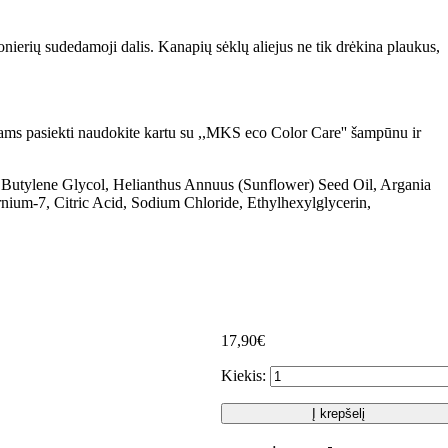
nierių sudedamoji dalis. Kanapių sėklų aliejus ne tik drėkina plaukus,
atams pasiekti naudokite kartu su ,,MKS eco Color Care'' šampūnu ir
 Butylene Glycol, Helianthus Annuus (Sunflower) Seed Oil, Argania
ium-7, Citric Acid, Sodium Chloride, Ethylhexylglycerin,
17,90€
Kiekis:
Į krepšelį