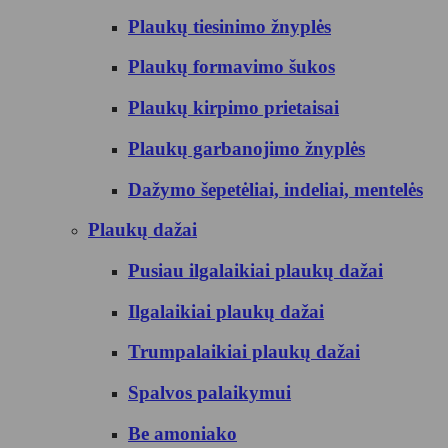
Plaukų tiesinimo žnyplės
Plaukų formavimo šukos
Plaukų kirpimo prietaisai
Plaukų garbanojimo žnyplės
Dažymo šepetėliai, indeliai, mentelės
Plaukų dažai
Pusiau ilgalaikiai plaukų dažai
Ilgalaikiai plaukų dažai
Trumpalaikiai plaukų dažai
Spalvos palaikymui
Be amoniako