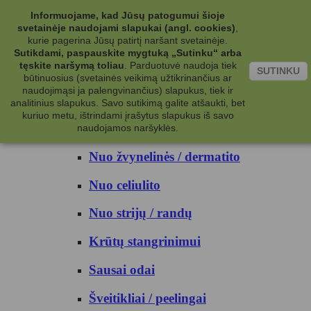
Kategorijos
Informuojame, kad Jūsų patogumui šioje
svetainėje naudojami slapukai (angl. cookies)
,
Kosmetika
kurie pagerina Jūsų patirtį naršant svetainėje.
Sutikdami, paspauskite mygtuką „Sutinku“ arba
tęskite naršymą toliau
.
Parduotuvė naudoja tiek
Kūno priežiūrai
SUTINKU
būtinuosius (svetainės veikimą užtikrinančius ar
naudojimąsi ja palengvinančius) slapukus, tiek ir
Nuo prakaito
analitinius slapukus. Savo sutikimą galite atšaukti, bet
kuriuo metu, ištrindami įrašytus slapukus iš savo
Kūno prausikliai
naudojamos naršyklės.
Nuo žvynelinės / dermatito
Nuo celiulito
Nuo strijų / randų
Krūtų stangrinimui
Sausai odai
Šveitikliai / peelingai