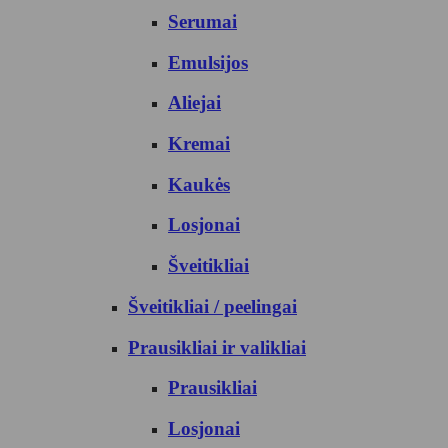
Serumai
Emulsijos
Aliejai
Kremai
Kaukės
Losjonai
Šveitikliai
Šveitikliai / peelingai
Prausikliai ir valikliai
Prausikliai
Losjonai