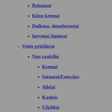
Balzamai
Kūno kremai
Dulksna, dezodorantai
Intymiai higienai
Veido priežiūrai
Nuo raukšlių
Kremai
Serumai/Esencijos
Aliejai
Kaukės
Užpildai