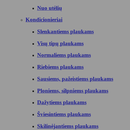
Nuo utėlių
Kondicionieriai
Slenkantiems plaukams
Visų tipų plaukams
Normaliems plaukams
Riebiems plaukams
Sausiems, pažeistiems plaukams
Ploniems, silpniems plaukams
Dažytiems plaukams
Šviesintiems plaukams
Skilinėjantiems plaukams