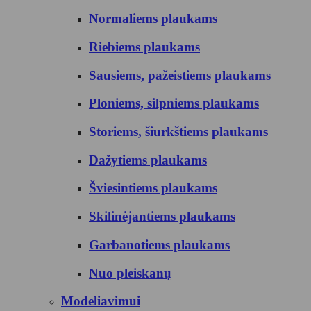
Normaliems plaukams
Riebiems plaukams
Sausiems, pažeistiems plaukams
Ploniems, silpniems plaukams
Storiems, šiurkštiems plaukams
Dažytiems plaukams
Šviesintiems plaukams
Skilinėjantiems plaukams
Garbanotiems plaukams
Nuo pleiskanų
Modeliavimui