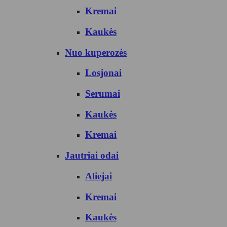
Kremai
Kaukės
Nuo kuperozės
Losjonai
Serumai
Kaukės
Kremai
Jautriai odai
Aliejai
Kremai
Kaukės