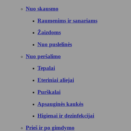
Nuo skausmo
Raumenims ir sanariams
Žaizdoms
Nuo puslelinės
Nuo peršalimo
Tepalai
Eteriniai aliejai
Purškalai
Apsauginės kaukės
Higienai ir dezinfekcijai
Prieš ir po gimdymo