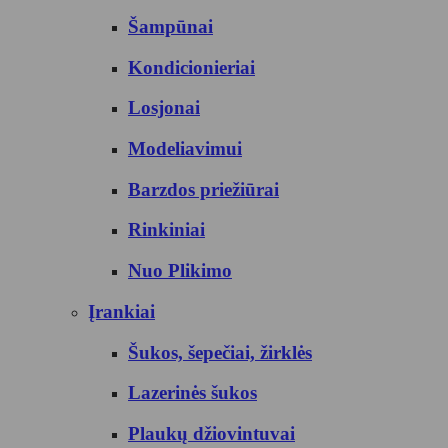
Šampūnai
Kondicionieriai
Losjonai
Modeliavimui
Barzdos priežiūrai
Rinkiniai
Nuo Plikimo
Įrankiai
Šukos, šepečiai, žirklės
Lazerinės šukos
Plaukų džiovintuvai