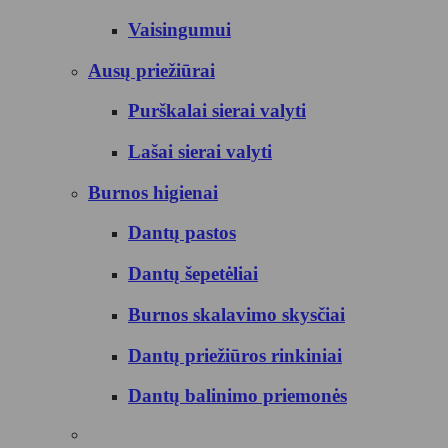
Vaisingumui
Ausų priežiūrai
Purškalai sierai valyti
Lašai sierai valyti
Burnos higienai
Dantų pastos
Dantų šepetėliai
Burnos skalavimo skysčiai
Dantų priežiūros rinkiniai
Dantų balinimo priemonės