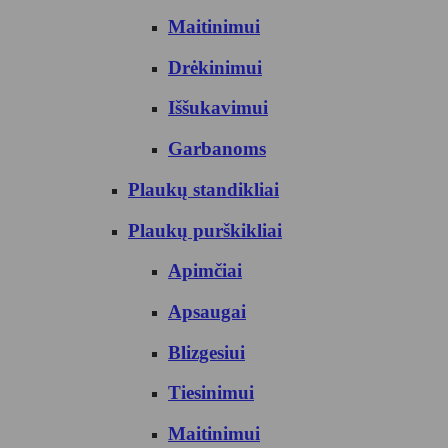
Maitinimui
Drėkinimui
Iššukavimui
Garbanoms
Plaukų standikliai
Plaukų purškikliai
Apimčiai
Apsaugai
Blizgesiui
Tiesinimui
Maitinimui