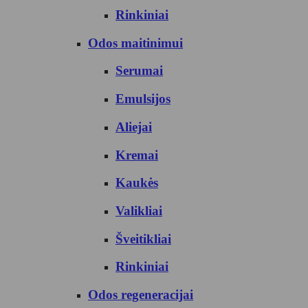
Rinkiniai
Odos maitinimui
Serumai
Emulsijos
Aliejai
Kremai
Kaukės
Valikliai
Šveitikliai
Rinkiniai
Odos regeneracijai