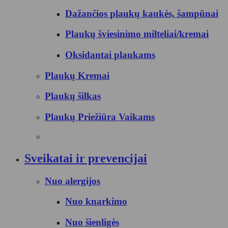
Dažančios plaukų kaukės, šampūnai
Plaukų šviesinimo milteliai/kremai
Oksidantai plaukams
Plaukų Kremai
Plaukų šilkas
Plaukų Priežiūra Vaikams
Sveikatai ir prevencijai
Nuo alergijos
Nuo knarkimo
Nuo šienligės