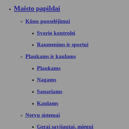
Maisto papildai
Kūno puoselėjimui
Svorio kontrolei
Raumenims ir sportui
Plaukams ir kaulams
Plaukams
Nagams
Sanariams
Kaulams
Nervų sistemai
Gerai savijautai, miegui