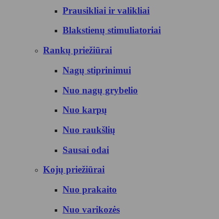
Prausikliai ir valikliai
Blakstienų stimuliatoriai
Rankų priežiūrai
Nagų stiprinimui
Nuo nagų grybelio
Nuo karpų
Nuo raukšlių
Sausai odai
Kojų priežiūrai
Nuo prakaito
Nuo varikozės