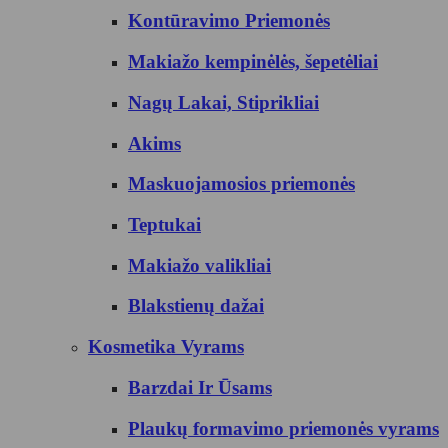
Kontūravimo Priemonės
Makiažo kempinėlės, šepetėliai
Nagų Lakai, Stiprikliai
Akims
Maskuojamosios priemonės
Teptukai
Makiažo valikliai
Blakstienų dažai
Kosmetika Vyrams
Barzdai Ir Ūsams
Plaukų formavimo priemonės vyrams