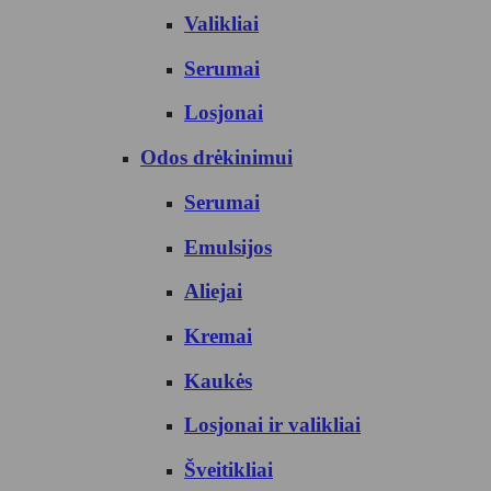
Valikliai
Serumai
Losjonai
Odos drėkinimui
Serumai
Emulsijos
Aliejai
Kremai
Kaukės
Losjonai ir valikliai
Šveitikliai