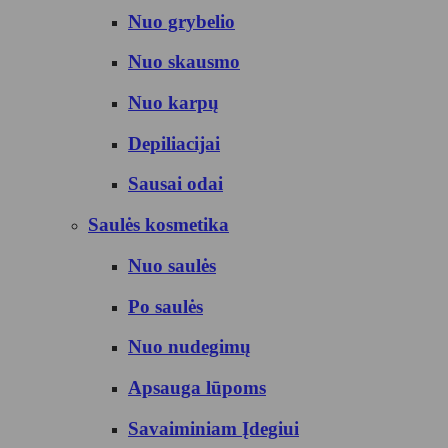
Nuo grybelio
Nuo skausmo
Nuo karpų
Depiliacijai
Sausai odai
Saulės kosmetika
Nuo saulės
Po saulės
Nuo nudegimų
Apsauga lūpoms
Savaiminiam Įdegiui