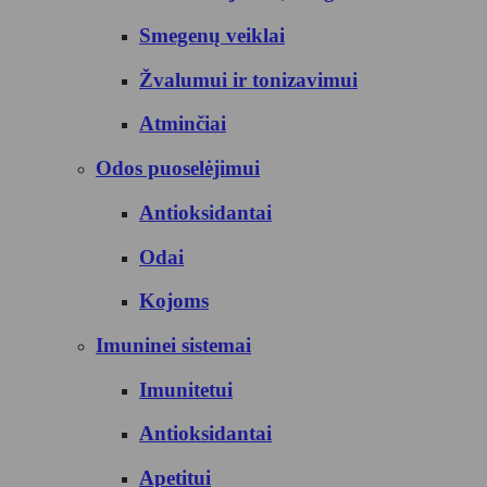
Smegenų veiklai
Žvalumui ir tonizavimui
Atminčiai
Odos puoselėjimui
Antioksidantai
Odai
Kojoms
Imuninei sistemai
Imunitetui
Antioksidantai
Apetitui