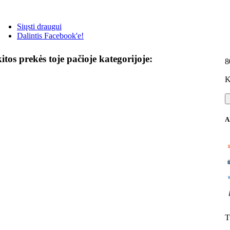
Siųsti draugui
Dalintis Facebook'e!
kitos prekės toje pačioje kategorijoje:
8
K
A
T