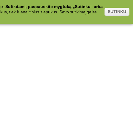
je.
Sutikdami, paspauskite mygtuką „Sutinku“ arba
SUTINKU
s, tiek ir analitinius slapukus. Savo sutikimą galite
.