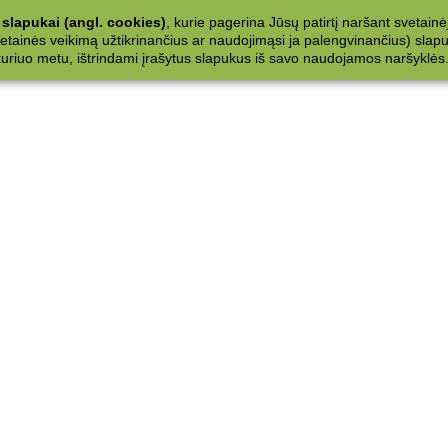
slapukai (angl. cookies)
, kurie pagerina Jūsų patirtį naršant svetainė
ainės veikimą užtikrinančius ar naudojimąsi ja palengvinančius) slapuku
 kuriuo metu, ištrindami įrašytus slapukus iš savo naudojamos naršyklės