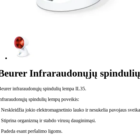
Beurer Infraraudonųjų spinduli
eurer infraraudonųjų spindulių lempa IL35.
nfraraudonųjų spindulių lempų poveikis:
 Neskleidžia jokio elektromagnetinio lauko ir nesukelia pavojaus sveika
 Stiprina organizmą ir stabdo virusų dauginimąsi.
 Padeda esant peršalimo ligoms.