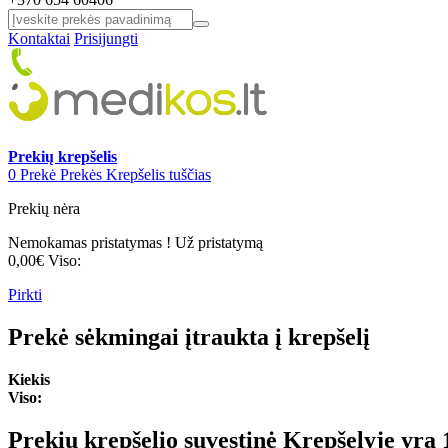
Kontaktai
Prisijungti
Prekių krepšelis
0
Prekė
Prekės
Krepšelis tuščias
Prekių nėra
Nemokamas pristatymas !
Už pristatymą
0,00€
Viso:
Pirkti
Prekė sėkmingai įtraukta į krepšelį
Kiekis
Viso:
Prekių krepšelio suvestinė
Krepšelyje yra 