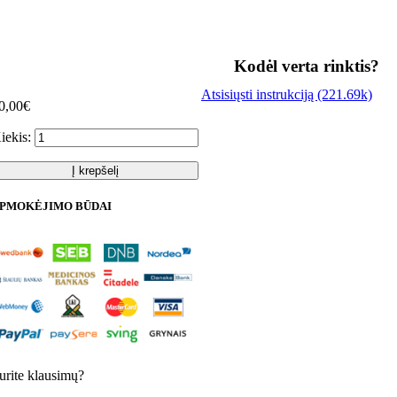
Kodėl verta rinktis?
Atsisiųsti instrukciją (221.69k)
0,00€
iekis:
Į krepšelį
PMOKĖJIMO BŪDAI
urite klausimų?