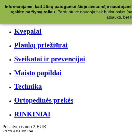
Kategorijos
Informuojame, kad Jūsų patogumui šioje svetainėje naudojami 
tęskite naršymą toliau
.
Parduotuvė naudoja tiek būtinuosius (svet
Kosmetika
atšaukti, bet
Kvepalai
Plaukų priežiūrai
Sveikatai ir prevencijai
Maisto papildai
Technika
Ortopedinės prekės
RINKINIAI
Pristatymas nuo 2 EUR
+370 654 60406