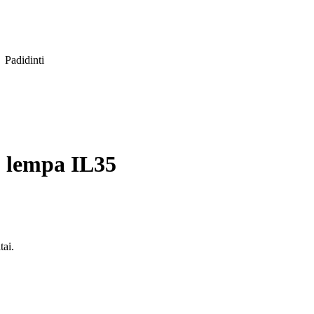
Padidinti
ų lempa IL35
tai.