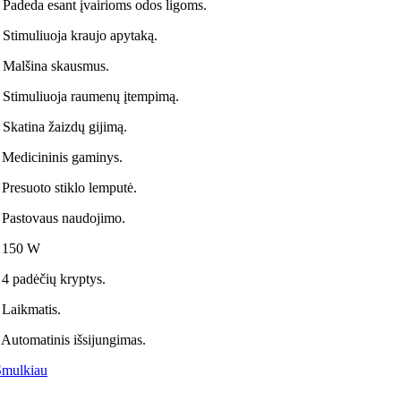
 Padeda esant įvairioms odos ligoms.
 Stimuliuoja kraujo apytaką.
 Malšina skausmus.
 Stimuliuoja raumenų įtempimą.
 Skatina žaizdų gijimą.
 Medicininis gaminys.
 Presuoto stiklo lemputė.
 Pastovaus naudojimo.
- 150 W
 4 padėčių kryptys.
 Laikmatis.
 Automatinis išsijungimas.
Smulkiau