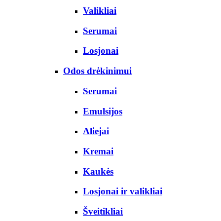
Valikliai
Serumai
Losjonai
Odos drėkinimui
Serumai
Emulsijos
Aliejai
Kremai
Kaukės
Losjonai ir valikliai
Šveitikliai