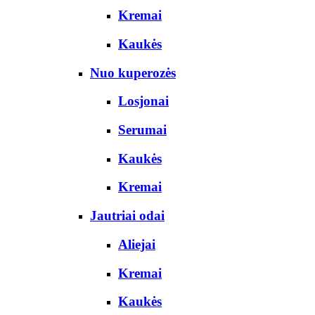
Kremai
Kaukės
Nuo kuperozės
Losjonai
Serumai
Kaukės
Kremai
Jautriai odai
Aliejai
Kremai
Kaukės