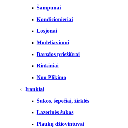
Šampūnai
Kondicionieriai
Losjonai
Modeliavimui
Barzdos priežiūrai
Rinkiniai
Nuo Plikimo
Įrankiai
Šukos, šepečiai, žirklės
Lazerinės šukos
Plaukų džiovintuvai