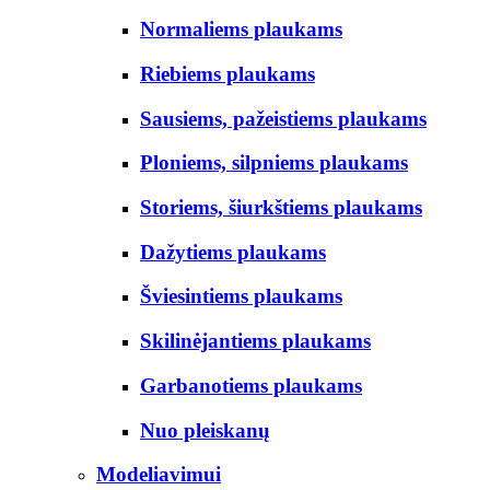
Normaliems plaukams
Riebiems plaukams
Sausiems, pažeistiems plaukams
Ploniems, silpniems plaukams
Storiems, šiurkštiems plaukams
Dažytiems plaukams
Šviesintiems plaukams
Skilinėjantiems plaukams
Garbanotiems plaukams
Nuo pleiskanų
Modeliavimui