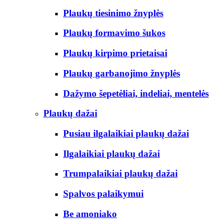
Plaukų tiesinimo žnyplės
Plaukų formavimo šukos
Plaukų kirpimo prietaisai
Plaukų garbanojimo žnyplės
Dažymo šepetėliai, indeliai, mentelės
Plaukų dažai
Pusiau ilgalaikiai plaukų dažai
Ilgalaikiai plaukų dažai
Trumpalaikiai plaukų dažai
Spalvos palaikymui
Be amoniako