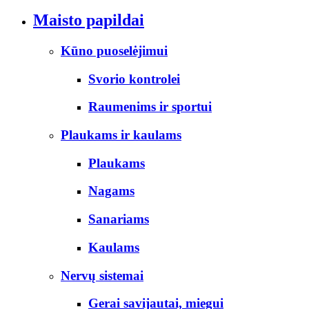
Maisto papildai
Kūno puoselėjimui
Svorio kontrolei
Raumenims ir sportui
Plaukams ir kaulams
Plaukams
Nagams
Sanariams
Kaulams
Nervų sistemai
Gerai savijautai, miegui