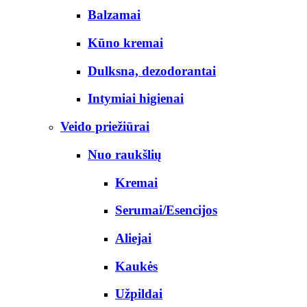
Balzamai
Kūno kremai
Dulksna, dezodorantai
Intymiai higienai
Veido priežiūrai
Nuo raukšlių
Kremai
Serumai/Esencijos
Aliejai
Kaukės
Užpildai