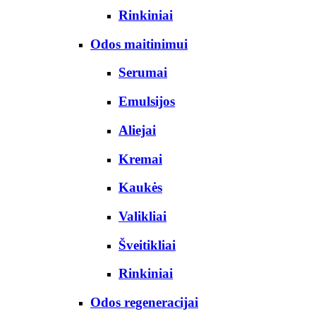
Rinkiniai
Odos maitinimui
Serumai
Emulsijos
Aliejai
Kremai
Kaukės
Valikliai
Šveitikliai
Rinkiniai
Odos regeneracijai