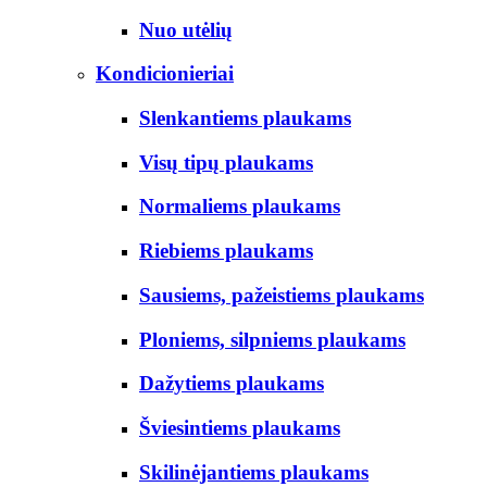
Nuo utėlių
Kondicionieriai
Slenkantiems plaukams
Visų tipų plaukams
Normaliems plaukams
Riebiems plaukams
Sausiems, pažeistiems plaukams
Ploniems, silpniems plaukams
Dažytiems plaukams
Šviesintiems plaukams
Skilinėjantiems plaukams