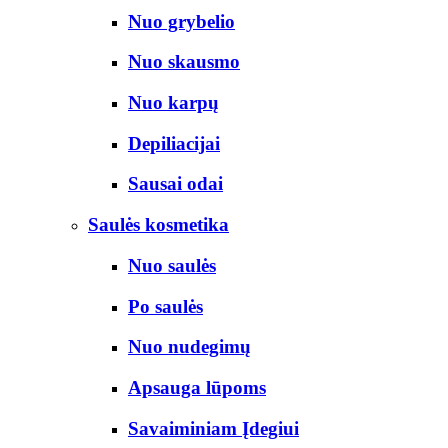
Nuo grybelio
Nuo skausmo
Nuo karpų
Depiliacijai
Sausai odai
Saulės kosmetika
Nuo saulės
Po saulės
Nuo nudegimų
Apsauga lūpoms
Savaiminiam Įdegiui