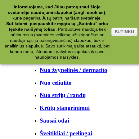
Kategorijos
Informuojame, kad Jūsų patogumui šioje
svetainėje naudojami slapukai (angl. cookies)
,
Kosmetika
kurie pagerina Jūsų patirtį naršant svetainėje.
Sutikdami, paspauskite mygtuką „Sutinku“ arba
tęskite naršymą toliau
.
Parduotuvė naudoja tiek
Kūno priežiūrai
SUTINKU
būtinuosius (svetainės veikimą užtikrinančius ar
naudojimąsi ja palengvinančius) slapukus, tiek ir
Nuo prakaito
analitinius slapukus. Savo sutikimą galite atšaukti, bet
kuriuo metu, ištrindami įrašytus slapukus iš savo
Kūno prausikliai
naudojamos naršyklės.
Nuo žvynelinės / dermatito
Nuo celiulito
Nuo strijų / randų
Krūtų stangrinimui
Sausai odai
Šveitikliai / peelingai