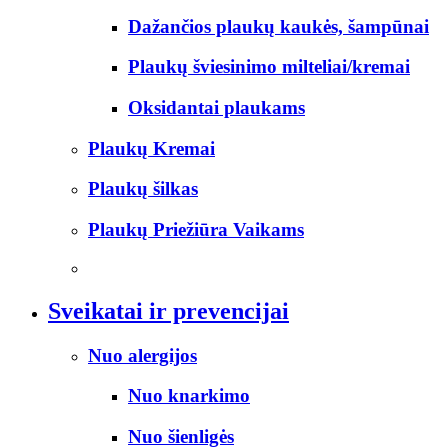
Dažančios plaukų kaukės, šampūnai
Plaukų šviesinimo milteliai/kremai
Oksidantai plaukams
Plaukų Kremai
Plaukų šilkas
Plaukų Priežiūra Vaikams
Sveikatai ir prevencijai
Nuo alergijos
Nuo knarkimo
Nuo šienligės