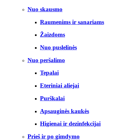
Nuo skausmo
Raumenims ir sanariams
Žaizdoms
Nuo puslelinės
Nuo peršalimo
Tepalai
Eteriniai aliejai
Purškalai
Apsauginės kaukės
Higienai ir dezinfekcijai
Prieš ir po gimdymo