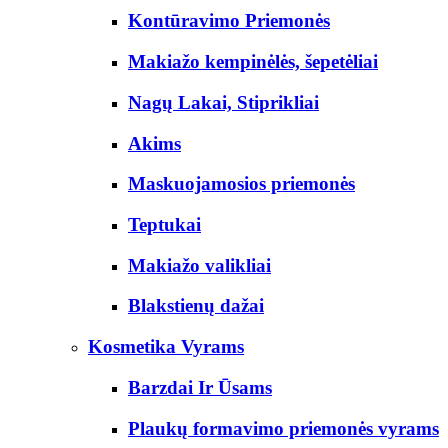
Kontūravimo Priemonės
Makiažo kempinėlės, šepetėliai
Nagų Lakai, Stiprikliai
Akims
Maskuojamosios priemonės
Teptukai
Makiažo valikliai
Blakstienų dažai
Kosmetika Vyrams
Barzdai Ir Ūsams
Plaukų formavimo priemonės vyrams