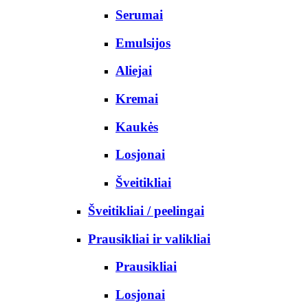
Serumai
Emulsijos
Aliejai
Kremai
Kaukės
Losjonai
Šveitikliai
Šveitikliai / peelingai
Prausikliai ir valikliai
Prausikliai
Losjonai