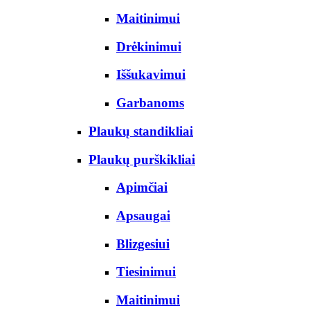
Maitinimui
Drėkinimui
Iššukavimui
Garbanoms
Plaukų standikliai
Plaukų purškikliai
Apimčiai
Apsaugai
Blizgesiui
Tiesinimui
Maitinimui