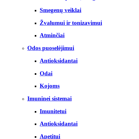
Smegenų veiklai
Žvalumui ir tonizavimui
Atminčiai
Odos puoselėjimui
Antioksidantai
Odai
Kojoms
Imuninei sistemai
Imunitetui
Antioksidantai
Apetitui