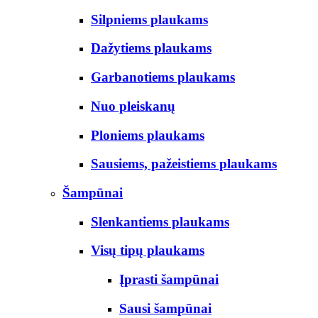
Silpniems plaukams
Dažytiems plaukams
Garbanotiems plaukams
Nuo pleiskanų
Ploniems plaukams
Sausiems, pažeistiems plaukams
Šampūnai
Slenkantiems plaukams
Visų tipų plaukams
Įprasti šampūnai
Sausi šampūnai