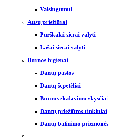
Vaisingumui
Ausų priežiūrai
Purškalai sierai valyti
Lašai sierai valyti
Burnos higienai
Dantų pastos
Dantų šepetėliai
Burnos skalavimo skysčiai
Dantų priežiūros rinkiniai
Dantų balinimo priemonės