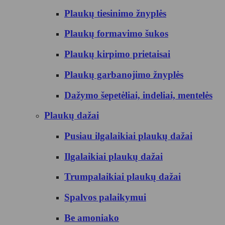
Plaukų tiesinimo žnyplės
Plaukų formavimo šukos
Plaukų kirpimo prietaisai
Plaukų garbanojimo žnyplės
Dažymo šepetėliai, indeliai, mentelės
Plaukų dažai
Pusiau ilgalaikiai plaukų dažai
Ilgalaikiai plaukų dažai
Trumpalaikiai plaukų dažai
Spalvos palaikymui
Be amoniako