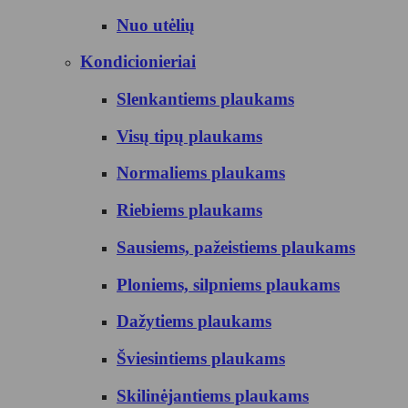
Nuo utėlių
Kondicionieriai
Slenkantiems plaukams
Visų tipų plaukams
Normaliems plaukams
Riebiems plaukams
Sausiems, pažeistiems plaukams
Ploniems, silpniems plaukams
Dažytiems plaukams
Šviesintiems plaukams
Skilinėjantiems plaukams