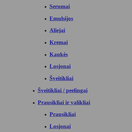
Serumai
Emulsijos
Aliejai
Kremai
Kaukės
Losjonai
Šveitikliai
Šveitikliai / peelingai
Prausikliai ir valikliai
Prausikliai
Losjonai