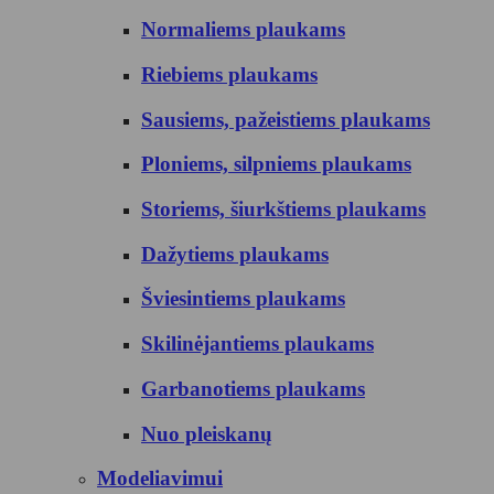
Normaliems plaukams
Riebiems plaukams
Sausiems, pažeistiems plaukams
Ploniems, silpniems plaukams
Storiems, šiurkštiems plaukams
Dažytiems plaukams
Šviesintiems plaukams
Skilinėjantiems plaukams
Garbanotiems plaukams
Nuo pleiskanų
Modeliavimui