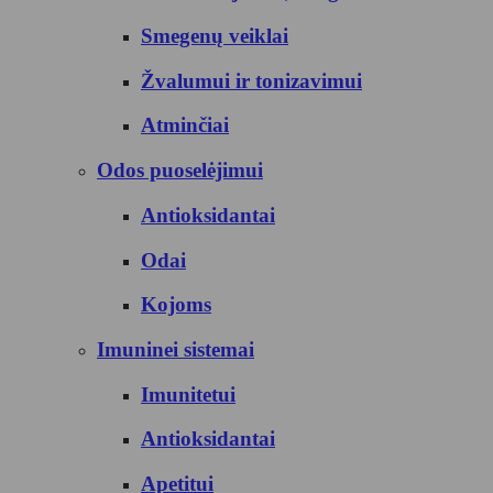
Smegenų veiklai
Žvalumui ir tonizavimui
Atminčiai
Odos puoselėjimui
Antioksidantai
Odai
Kojoms
Imuninei sistemai
Imunitetui
Antioksidantai
Apetitui