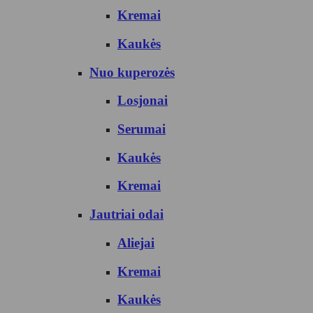
Kremai
Kaukės
Nuo kuperozės
Losjonai
Serumai
Kaukės
Kremai
Jautriai odai
Aliejai
Kremai
Kaukės