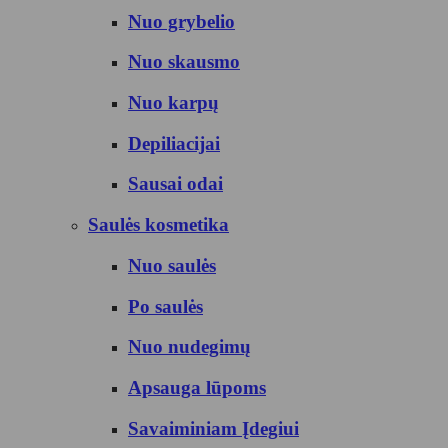
Nuo grybelio
Nuo skausmo
Nuo karpų
Depiliacijai
Sausai odai
Saulės kosmetika
Nuo saulės
Po saulės
Nuo nudegimų
Apsauga lūpoms
Savaiminiam Įdegiui