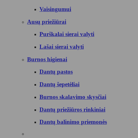
Vaisingumui
Ausų priežiūrai
Purškalai sierai valyti
Lašai sierai valyti
Burnos higienai
Dantų pastos
Dantų šepetėliai
Burnos skalavimo skysčiai
Dantų priežiūros rinkiniai
Dantų balinimo priemonės