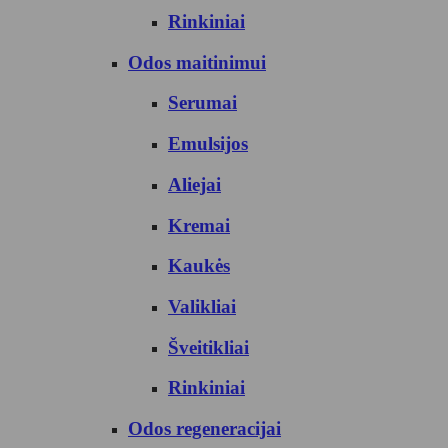
Rinkiniai
Odos maitinimui
Serumai
Emulsijos
Aliejai
Kremai
Kaukės
Valikliai
Šveitikliai
Rinkiniai
Odos regeneracijai