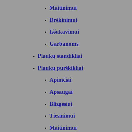
Maitinimui
Drėkinimui
Iššukavimui
Garbanoms
Plaukų standikliai
Plaukų purškikliai
Apimčiai
Apsaugai
Blizgesiui
Tiesinimui
Maitinimui