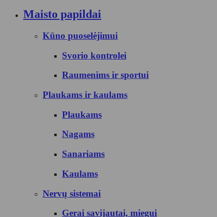
Maisto papildai
Kūno puoselėjimui
Svorio kontrolei
Raumenims ir sportui
Plaukams ir kaulams
Plaukams
Nagams
Sanariams
Kaulams
Nervų sistemai
Gerai savijautai, miegui