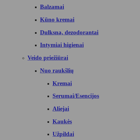
Balzamai
Kūno kremai
Dulksna, dezodorantai
Intymiai higienai
Veido priežiūrai
Nuo raukšlių
Kremai
Serumai/Esencijos
Aliejai
Kaukės
Užpildai