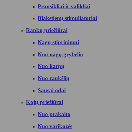
Prausikliai ir valikliai
Blakstienų stimuliatoriai
Rankų priežiūrai
Nagų stiprinimui
Nuo nagų grybelio
Nuo karpų
Nuo raukšlių
Sausai odai
Kojų priežiūrai
Nuo prakaito
Nuo varikozės