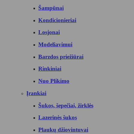
Šampūnai
Kondicionieriai
Losjonai
Modeliavimui
Barzdos priežiūrai
Rinkiniai
Nuo Plikimo
Įrankiai
Šukos, šepečiai, žirklės
Lazerinės šukos
Plaukų džiovintuvai