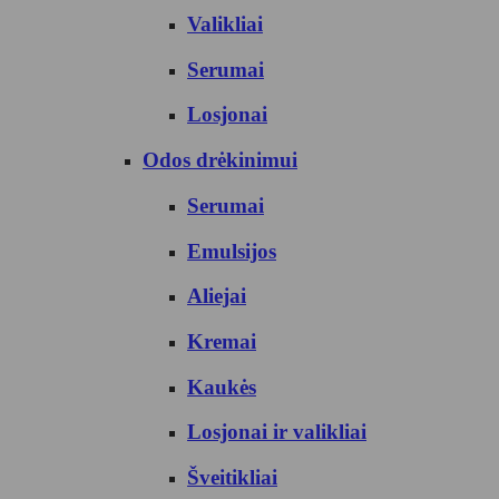
Valikliai
Serumai
Losjonai
Odos drėkinimui
Serumai
Emulsijos
Aliejai
Kremai
Kaukės
Losjonai ir valikliai
Šveitikliai