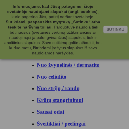
Kategorijos
Informuojame, kad Jūsų patogumui šioje
svetainėje naudojami slapukai (angl. cookies)
,
Kosmetika
kurie pagerina Jūsų patirtį naršant svetainėje.
Sutikdami, paspauskite mygtuką „Sutinku“ arba
tęskite naršymą toliau
.
Parduotuvė naudoja tiek
Kūno priežiūrai
SUTINKU
būtinuosius (svetainės veikimą užtikrinančius ar
naudojimąsi ja palengvinančius) slapukus, tiek ir
Nuo prakaito
analitinius slapukus. Savo sutikimą galite atšaukti, bet
kuriuo metu, ištrindami įrašytus slapukus iš savo
Kūno prausikliai
naudojamos naršyklės.
Nuo žvynelinės / dermatito
Nuo celiulito
Nuo strijų / randų
Krūtų stangrinimui
Sausai odai
Šveitikliai / peelingai