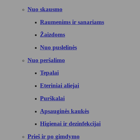
Nuo skausmo
Raumenims ir sanariams
Žaizdoms
Nuo puslelinės
Nuo peršalimo
Tepalai
Eteriniai aliejai
Purškalai
Apsauginės kaukės
Higienai ir dezinfekcijai
Prieš ir po gimdymo