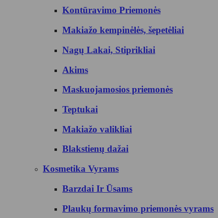
Kontūravimo Priemonės
Makiažo kempinėlės, šepetėliai
Nagų Lakai, Stiprikliai
Akims
Maskuojamosios priemonės
Teptukai
Makiažo valikliai
Blakstienų dažai
Kosmetika Vyrams
Barzdai Ir Ūsams
Plaukų formavimo priemonės vyrams