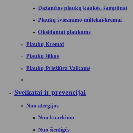
Dažančios plaukų kaukės, šampūnai
Plaukų šviesinimo milteliai/kremai
Oksidantai plaukams
Plaukų Kremai
Plaukų šilkas
Plaukų Priežiūra Vaikams
Sveikatai ir prevencijai
Nuo alergijos
Nuo knarkimo
Nuo šienligės