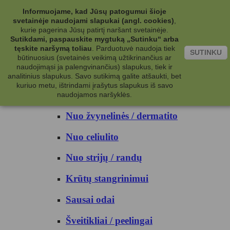
Kategorijos
Informuojame, kad Jūsų patogumui šioje
svetainėje naudojami slapukai (angl. cookies)
,
Kosmetika
kurie pagerina Jūsų patirtį naršant svetainėje.
Sutikdami, paspauskite mygtuką „Sutinku“ arba
tęskite naršymą toliau
.
Parduotuvė naudoja tiek
Kūno priežiūrai
SUTINKU
būtinuosius (svetainės veikimą užtikrinančius ar
naudojimąsi ja palengvinančius) slapukus, tiek ir
Nuo prakaito
analitinius slapukus. Savo sutikimą galite atšaukti, bet
kuriuo metu, ištrindami įrašytus slapukus iš savo
Kūno prausikliai
naudojamos naršyklės.
Nuo žvynelinės / dermatito
Nuo celiulito
Nuo strijų / randų
Krūtų stangrinimui
Sausai odai
Šveitikliai / peelingai