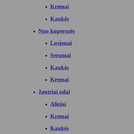
Kremai
Kaukės
Nuo kuperozės
Losjonai
Serumai
Kaukės
Kremai
Jautriai odai
Aliejai
Kremai
Kaukės