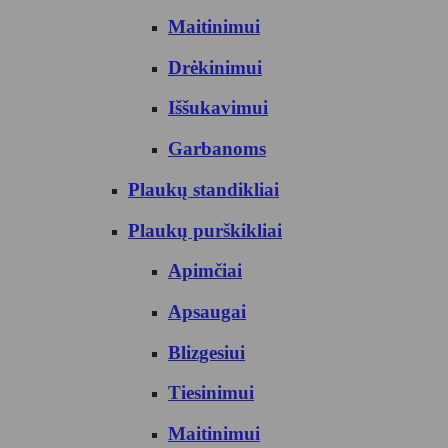
Maitinimui
Drėkinimui
Iššukavimui
Garbanoms
Plaukų standikliai
Plaukų purškikliai
Apimčiai
Apsaugai
Blizgesiui
Tiesinimui
Maitinimui