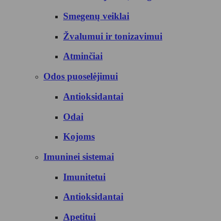
Smegenų veiklai
Žvalumui ir tonizavimui
Atminčiai
Odos puoselėjimui
Antioksidantai
Odai
Kojoms
Imuninei sistemai
Imunitetui
Antioksidantai
Apetitui