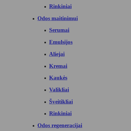
Rinkiniai
Odos maitinimui
Serumai
Emulsijos
Aliejai
Kremai
Kaukės
Valikliai
Šveitikliai
Rinkiniai
Odos regeneracijai