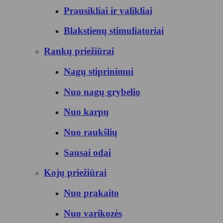
Prausikliai ir valikliai
Blakstienų stimuliatoriai
Rankų priežiūrai
Nagų stiprinimui
Nuo nagų grybelio
Nuo karpų
Nuo raukšlių
Sausai odai
Kojų priežiūrai
Nuo prakaito
Nuo varikozės