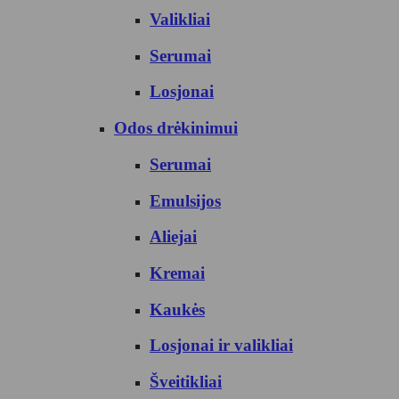
Valikliai
Serumai
Losjonai
Odos drėkinimui
Serumai
Emulsijos
Aliejai
Kremai
Kaukės
Losjonai ir valikliai
Šveitikliai