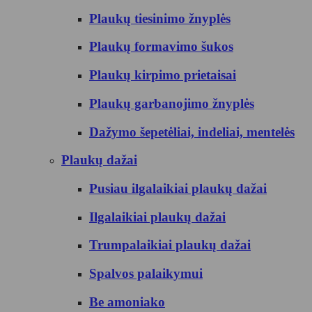
Plaukų tiesinimo žnyplės
Plaukų formavimo šukos
Plaukų kirpimo prietaisai
Plaukų garbanojimo žnyplės
Dažymo šepetėliai, indeliai, mentelės
Plaukų dažai
Pusiau ilgalaikiai plaukų dažai
Ilgalaikiai plaukų dažai
Trumpalaikiai plaukų dažai
Spalvos palaikymui
Be amoniako