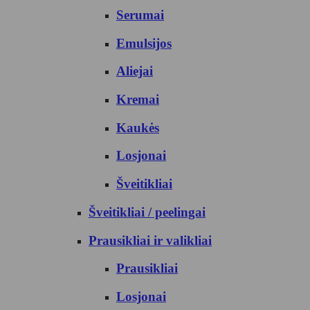
Serumai
Emulsijos
Aliejai
Kremai
Kaukės
Losjonai
Šveitikliai
Šveitikliai / peelingai
Prausikliai ir valikliai
Prausikliai
Losjonai