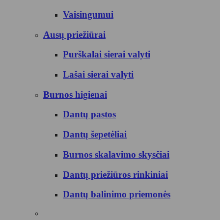
Vaisingumui
Ausų priežiūrai
Purškalai sierai valyti
Lašai sierai valyti
Burnos higienai
Dantų pastos
Dantų šepetėliai
Burnos skalavimo skysčiai
Dantų priežiūros rinkiniai
Dantų balinimo priemonės