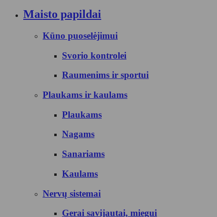
Maisto papildai
Kūno puoselėjimui
Svorio kontrolei
Raumenims ir sportui
Plaukams ir kaulams
Plaukams
Nagams
Sanariams
Kaulams
Nervų sistemai
Gerai savijautai, miegui