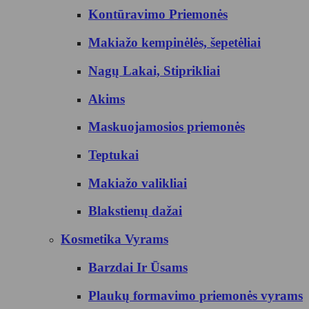
Kontūravimo Priemonės
Makiažo kempinėlės, šepetėliai
Nagų Lakai, Stiprikliai
Akims
Maskuojamosios priemonės
Teptukai
Makiažo valikliai
Blakstienų dažai
Kosmetika Vyrams
Barzdai Ir Ūsams
Plaukų formavimo priemonės vyrams