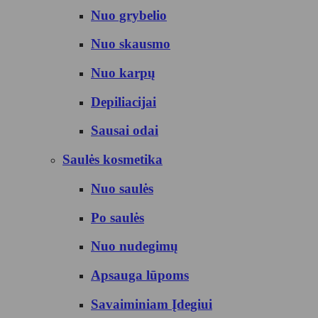
Nuo grybelio
Nuo skausmo
Nuo karpų
Depiliacijai
Sausai odai
Saulės kosmetika
Nuo saulės
Po saulės
Nuo nudegimų
Apsauga lūpoms
Savaiminiam Įdegiui