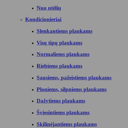
Nuo utėlių
Kondicionieriai
Slenkantiems plaukams
Visų tipų plaukams
Normaliems plaukams
Riebiems plaukams
Sausiems, pažeistiems plaukams
Ploniems, silpniems plaukams
Dažytiems plaukams
Šviesintiems plaukams
Skilinėjantiems plaukams