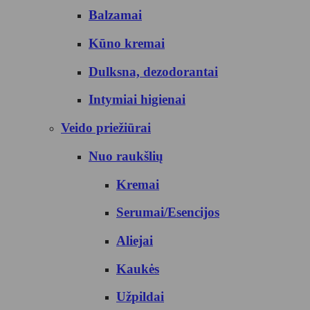
Balzamai
Kūno kremai
Dulksna, dezodorantai
Intymiai higienai
Veido priežiūrai
Nuo raukšlių
Kremai
Serumai/Esencijos
Aliejai
Kaukės
Užpildai