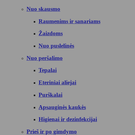
Nuo skausmo
Raumenims ir sanariams
Žaizdoms
Nuo puslelinės
Nuo peršalimo
Tepalai
Eteriniai aliejai
Purškalai
Apsauginės kaukės
Higienai ir dezinfekcijai
Prieš ir po gimdymo