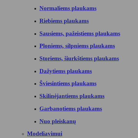
Normaliems plaukams
Riebiems plaukams
Sausiems, pažeistiems plaukams
Ploniems, silpniems plaukams
Storiems, šiurkštiems plaukams
Dažytiems plaukams
Šviesintiems plaukams
Skilinėjantiems plaukams
Garbanotiems plaukams
Nuo pleiskanų
Modeliavimui