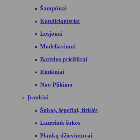
Šampūnai
Kondicionieriai
Losjonai
Modeliavimui
Barzdos priežiūrai
Rinkiniai
Nuo Plikimo
Įrankiai
Šukos, šepečiai, žirklės
Lazerinės šukos
Plaukų džiovintuvai