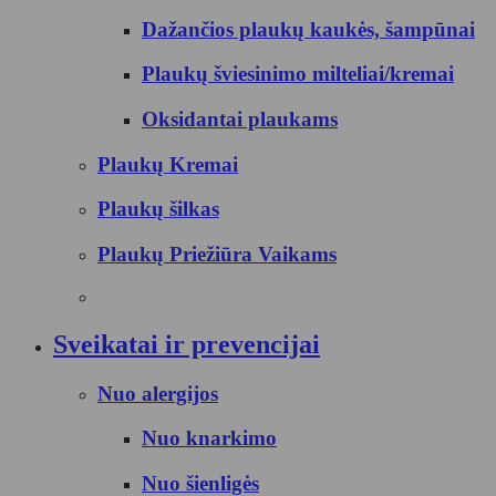
Dažančios plaukų kaukės, šampūnai
Plaukų šviesinimo milteliai/kremai
Oksidantai plaukams
Plaukų Kremai
Plaukų šilkas
Plaukų Priežiūra Vaikams
Sveikatai ir prevencijai
Nuo alergijos
Nuo knarkimo
Nuo šienligės