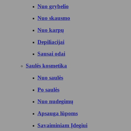
Nuo grybelio
Nuo skausmo
Nuo karpų
Depiliacijai
Sausai odai
Saulės kosmetika
Nuo saulės
Po saulės
Nuo nudegimų
Apsauga lūpoms
Savaiminiam Įdegiui