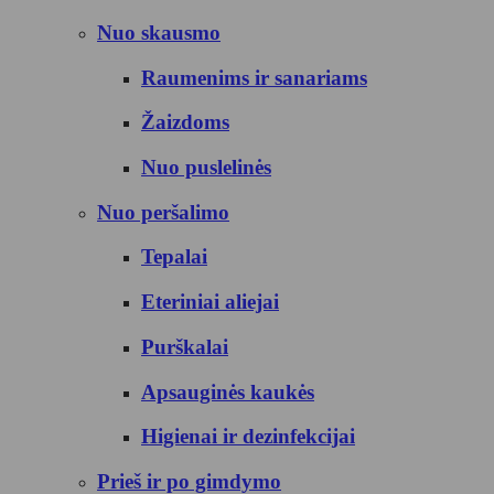
Nuo skausmo
Raumenims ir sanariams
Žaizdoms
Nuo puslelinės
Nuo peršalimo
Tepalai
Eteriniai aliejai
Purškalai
Apsauginės kaukės
Higienai ir dezinfekcijai
Prieš ir po gimdymo