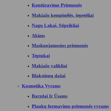
Kontūravimo Priemonės
Makiažo kempinėlės, šepetėliai
Nagų Lakai, Stiprikliai
Akims
Maskuojamosios priemonės
Teptukai
Makiažo valikliai
Blakstienų dažai
Kosmetika Vyrams
Barzdai Ir Ūsams
Plaukų formavimo priemonės vyrams