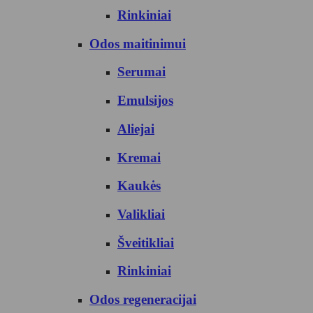
Rinkiniai
Odos maitinimui
Serumai
Emulsijos
Aliejai
Kremai
Kaukės
Valikliai
Šveitikliai
Rinkiniai
Odos regeneracijai