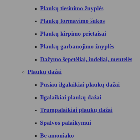
Plaukų tiesinimo žnyplės
Plaukų formavimo šukos
Plaukų kirpimo prietaisai
Plaukų garbanojimo žnyplės
Dažymo šepetėliai, indeliai, mentelės
Plaukų dažai
Pusiau ilgalaikiai plaukų dažai
Ilgalaikiai plaukų dažai
Trumpalaikiai plaukų dažai
Spalvos palaikymui
Be amoniako