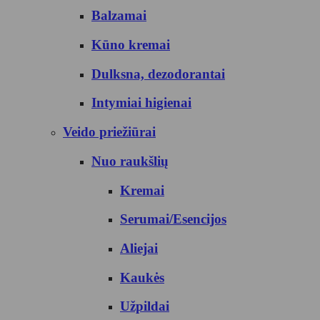
Balzamai
Kūno kremai
Dulksna, dezodorantai
Intymiai higienai
Veido priežiūrai
Nuo raukšlių
Kremai
Serumai/Esencijos
Aliejai
Kaukės
Užpildai