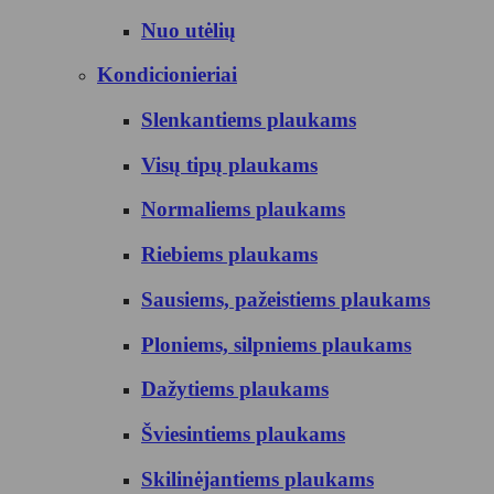
Nuo utėlių
Kondicionieriai
Slenkantiems plaukams
Visų tipų plaukams
Normaliems plaukams
Riebiems plaukams
Sausiems, pažeistiems plaukams
Ploniems, silpniems plaukams
Dažytiems plaukams
Šviesintiems plaukams
Skilinėjantiems plaukams