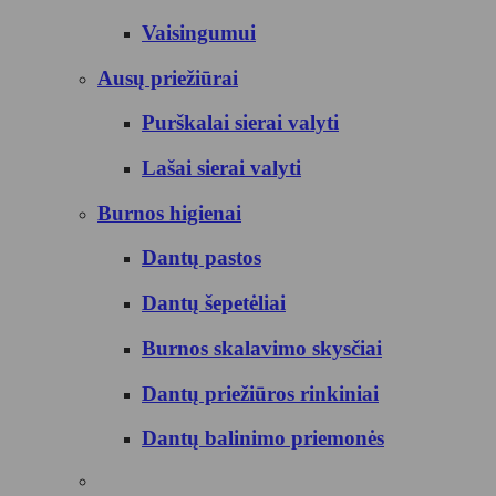
Vaisingumui
Ausų priežiūrai
Purškalai sierai valyti
Lašai sierai valyti
Burnos higienai
Dantų pastos
Dantų šepetėliai
Burnos skalavimo skysčiai
Dantų priežiūros rinkiniai
Dantų balinimo priemonės