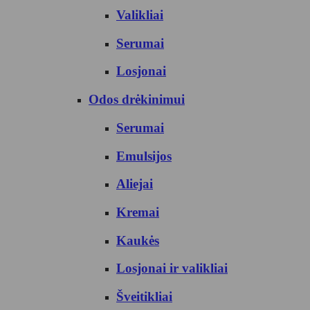
Valikliai
Serumai
Losjonai
Odos drėkinimui
Serumai
Emulsijos
Aliejai
Kremai
Kaukės
Losjonai ir valikliai
Šveitikliai