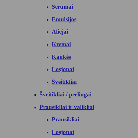
Serumai
Emulsijos
Aliejai
Kremai
Kaukės
Losjonai
Šveitikliai
Šveitikliai / peelingai
Prausikliai ir valikliai
Prausikliai
Losjonai