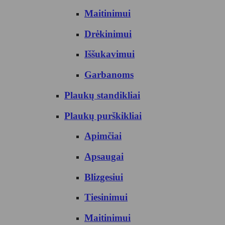
Maitinimui
Drėkinimui
Iššukavimui
Garbanoms
Plaukų standikliai
Plaukų purškikliai
Apimčiai
Apsaugai
Blizgesiui
Tiesinimui
Maitinimui