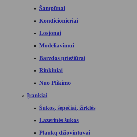
Šampūnai
Kondicionieriai
Losjonai
Modeliavimui
Barzdos priežiūrai
Rinkiniai
Nuo Plikimo
Įrankiai
Šukos, šepečiai, žirklės
Lazerinės šukos
Plaukų džiovintuvai