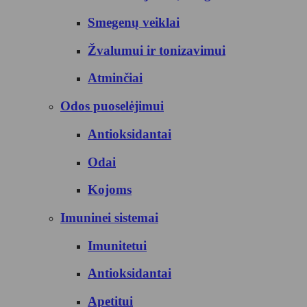
Smegenų veiklai
Žvalumui ir tonizavimui
Atminčiai
Odos puoselėjimui
Antioksidantai
Odai
Kojoms
Imuninei sistemai
Imunitetui
Antioksidantai
Apetitui