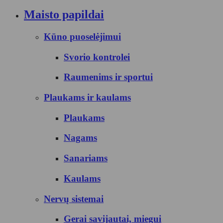
Maisto papildai
Kūno puoselėjimui
Svorio kontrolei
Raumenims ir sportui
Plaukams ir kaulams
Plaukams
Nagams
Sanariams
Kaulams
Nervų sistemai
Gerai savijautai, miegui