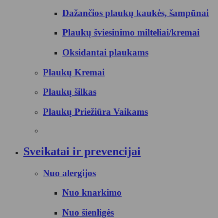
Dažančios plaukų kaukės, šampūnai
Plaukų šviesinimo milteliai/kremai
Oksidantai plaukams
Plaukų Kremai
Plaukų šilkas
Plaukų Priežiūra Vaikams
Sveikatai ir prevencijai
Nuo alergijos
Nuo knarkimo
Nuo šienligės