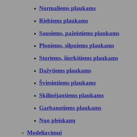
Normaliems plaukams
Riebiems plaukams
Sausiems, pažeistiems plaukams
Ploniems, silpniems plaukams
Storiems, šiurkštiems plaukams
Dažytiems plaukams
Šviesintiems plaukams
Skilinėjantiems plaukams
Garbanotiems plaukams
Nuo pleiskanų
Modeliavimui