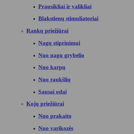
Prausikliai ir valikliai
Blakstienų stimuliatoriai
Rankų priežiūrai
Nagų stiprinimui
Nuo nagų grybelio
Nuo karpų
Nuo raukšlių
Sausai odai
Kojų priežiūrai
Nuo prakaito
Nuo varikozės