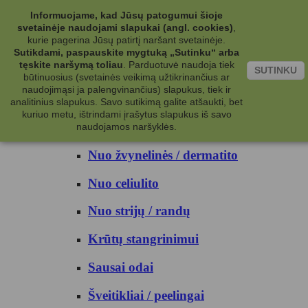
Kategorijos
Informuojame, kad Jūsų patogumui šioje
svetainėje naudojami slapukai (angl. cookies)
,
Kosmetika
kurie pagerina Jūsų patirtį naršant svetainėje.
Sutikdami, paspauskite mygtuką „Sutinku“ arba
tęskite naršymą toliau
.
Parduotuvė naudoja tiek
Kūno priežiūrai
SUTINKU
būtinuosius (svetainės veikimą užtikrinančius ar
naudojimąsi ja palengvinančius) slapukus, tiek ir
Nuo prakaito
analitinius slapukus. Savo sutikimą galite atšaukti, bet
kuriuo metu, ištrindami įrašytus slapukus iš savo
Kūno prausikliai
naudojamos naršyklės.
Nuo žvynelinės / dermatito
Nuo celiulito
Nuo strijų / randų
Krūtų stangrinimui
Sausai odai
Šveitikliai / peelingai