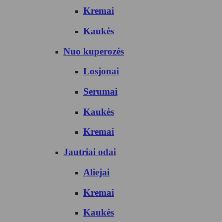
Kremai
Kaukės
Nuo kuperozės
Losjonai
Serumai
Kaukės
Kremai
Jautriai odai
Aliejai
Kremai
Kaukės