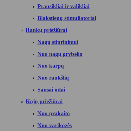
Prausikliai ir valikliai
Blakstienų stimuliatoriai
Rankų priežiūrai
Nagų stiprinimui
Nuo nagų grybelio
Nuo karpų
Nuo raukšlių
Sausai odai
Kojų priežiūrai
Nuo prakaito
Nuo varikozės