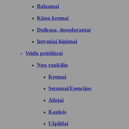
Balzamai
Kūno kremai
Dulksna, dezodorantai
Intymiai higienai
Veido priežiūrai
Nuo raukšlių
Kremai
Serumai/Esencijos
Aliejai
Kaukės
Užpildai