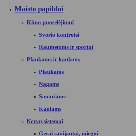
Maisto papildai
Kūno puoselėjimui
Svorio kontrolei
Raumenims ir sportui
Plaukams ir kaulams
Plaukams
Nagams
Sanariams
Kaulams
Nervų sistemai
Gerai savijautai, miegui