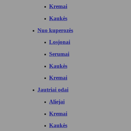
Kremai
Kaukės
Nuo kuperozės
Losjonai
Serumai
Kaukės
Kremai
Jautriai odai
Aliejai
Kremai
Kaukės