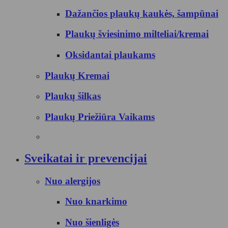
Dažančios plaukų kaukės, šampūnai
Plaukų šviesinimo milteliai/kremai
Oksidantai plaukams
Plaukų Kremai
Plaukų šilkas
Plaukų Priežiūra Vaikams
Sveikatai ir prevencijai
Nuo alergijos
Nuo knarkimo
Nuo šienligės