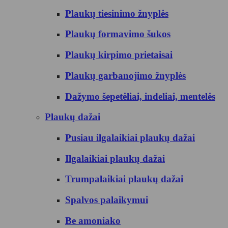
Plaukų tiesinimo žnyplės
Plaukų formavimo šukos
Plaukų kirpimo prietaisai
Plaukų garbanojimo žnyplės
Dažymo šepetėliai, indeliai, mentelės
Plaukų dažai
Pusiau ilgalaikiai plaukų dažai
Ilgalaikiai plaukų dažai
Trumpalaikiai plaukų dažai
Spalvos palaikymui
Be amoniako