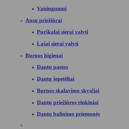
Vaisingumui
Ausų priežiūrai
Purškalai sierai valyti
Lašai sierai valyti
Burnos higienai
Dantų pastos
Dantų šepetėliai
Burnos skalavimo skysčiai
Dantų priežiūros rinkiniai
Dantų balinimo priemonės