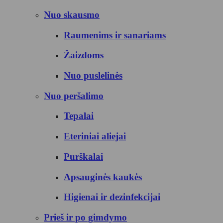
Nuo skausmo
Raumenims ir sanariams
Žaizdoms
Nuo puslelinės
Nuo peršalimo
Tepalai
Eteriniai aliejai
Purškalai
Apsauginės kaukės
Higienai ir dezinfekcijai
Prieš ir po gimdymo