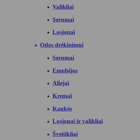
Valikliai
Serumai
Losjonai
Odos drėkinimui
Serumai
Emulsijos
Aliejai
Kremai
Kaukės
Losjonai ir valikliai
Šveitikliai