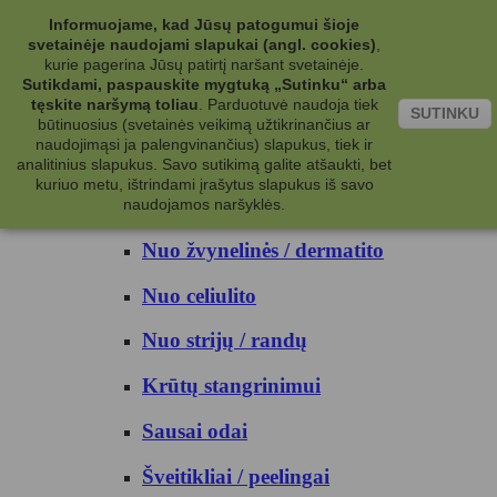
Kategorijos
Informuojame, kad Jūsų patogumui šioje
svetainėje naudojami slapukai (angl. cookies)
,
Kosmetika
kurie pagerina Jūsų patirtį naršant svetainėje.
Sutikdami, paspauskite mygtuką „Sutinku“ arba
tęskite naršymą toliau
.
Parduotuvė naudoja tiek
Kūno priežiūrai
SUTINKU
būtinuosius (svetainės veikimą užtikrinančius ar
naudojimąsi ja palengvinančius) slapukus, tiek ir
Nuo prakaito
analitinius slapukus. Savo sutikimą galite atšaukti, bet
kuriuo metu, ištrindami įrašytus slapukus iš savo
Kūno prausikliai
naudojamos naršyklės.
Nuo žvynelinės / dermatito
Nuo celiulito
Nuo strijų / randų
Krūtų stangrinimui
Sausai odai
Šveitikliai / peelingai