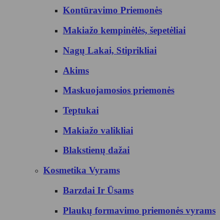
Kontūravimo Priemonės
Makiažo kempinėlės, šepetėliai
Nagų Lakai, Stiprikliai
Akims
Maskuojamosios priemonės
Teptukai
Makiažo valikliai
Blakstienų dažai
Kosmetika Vyrams
Barzdai Ir Ūsams
Plaukų formavimo priemonės vyrams