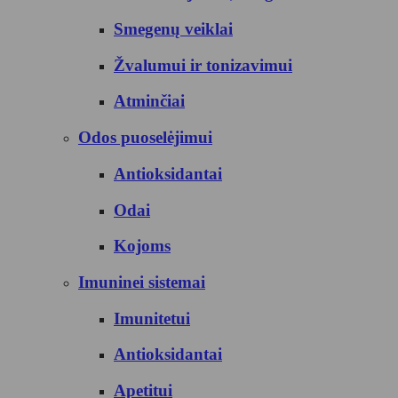
Smegenų veiklai
Žvalumui ir tonizavimui
Atminčiai
Odos puoselėjimui
Antioksidantai
Odai
Kojoms
Imuninei sistemai
Imunitetui
Antioksidantai
Apetitui