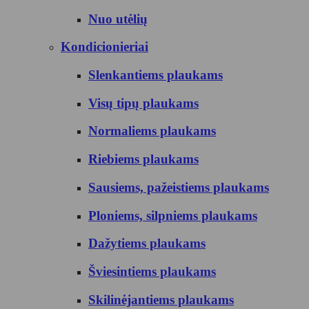
Nuo utėlių
Kondicionieriai
Slenkantiems plaukams
Visų tipų plaukams
Normaliems plaukams
Riebiems plaukams
Sausiems, pažeistiems plaukams
Ploniems, silpniems plaukams
Dažytiems plaukams
Šviesintiems plaukams
Skilinėjantiems plaukams