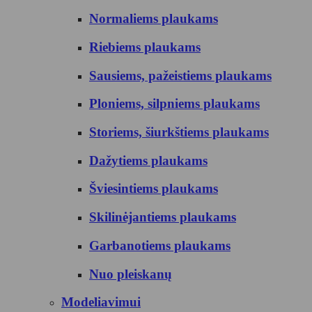
Normaliems plaukams
Riebiems plaukams
Sausiems, pažeistiems plaukams
Ploniems, silpniems plaukams
Storiems, šiurkštiems plaukams
Dažytiems plaukams
Šviesintiems plaukams
Skilinėjantiems plaukams
Garbanotiems plaukams
Nuo pleiskanų
Modeliavimui