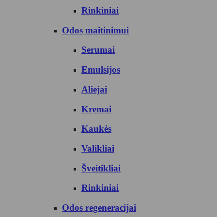
Rinkiniai
Odos maitinimui
Serumai
Emulsijos
Aliejai
Kremai
Kaukės
Valikliai
Šveitikliai
Rinkiniai
Odos regeneracijai