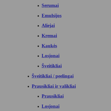
Serumai
Emulsijos
Aliejai
Kremai
Kaukės
Losjonai
Šveitikliai
Šveitikliai / peelingai
Prausikliai ir valikliai
Prausikliai
Losjonai