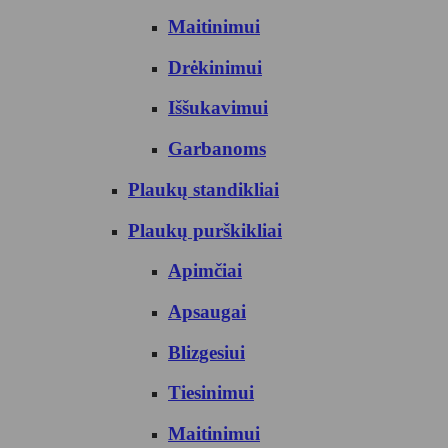
Maitinimui
Drėkinimui
Iššukavimui
Garbanoms
Plaukų standikliai
Plaukų purškikliai
Apimčiai
Apsaugai
Blizgesiui
Tiesinimui
Maitinimui