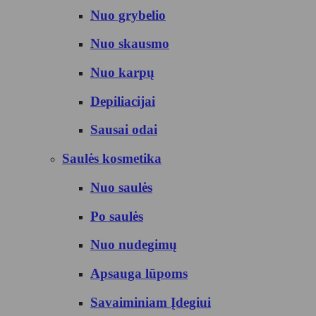
Nuo grybelio
Nuo skausmo
Nuo karpų
Depiliacijai
Sausai odai
Saulės kosmetika
Nuo saulės
Po saulės
Nuo nudegimų
Apsauga lūpoms
Savaiminiam Įdegiui