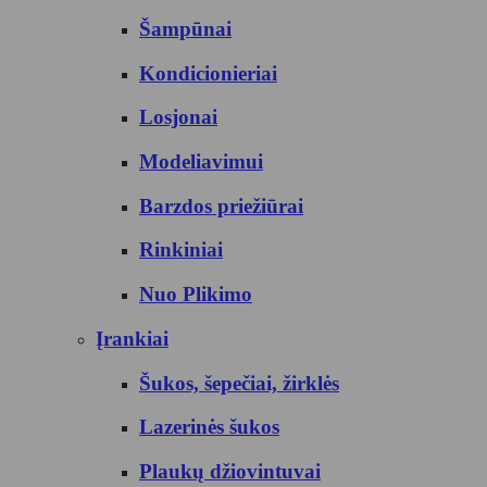
Šampūnai
Kondicionieriai
Losjonai
Modeliavimui
Barzdos priežiūrai
Rinkiniai
Nuo Plikimo
Įrankiai
Šukos, šepečiai, žirklės
Lazerinės šukos
Plaukų džiovintuvai