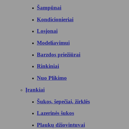
Šampūnai
Kondicionieriai
Losjonai
Modeliavimui
Barzdos priežiūrai
Rinkiniai
Nuo Plikimo
Įrankiai
Šukos, šepečiai, žirklės
Lazerinės šukos
Plaukų džiovintuvai