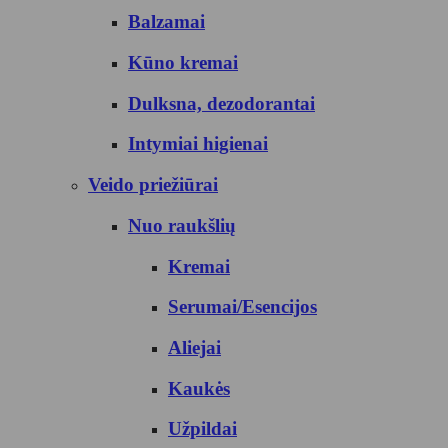
Balzamai
Kūno kremai
Dulksna, dezodorantai
Intymiai higienai
Veido priežiūrai
Nuo raukšlių
Kremai
Serumai/Esencijos
Aliejai
Kaukės
Užpildai