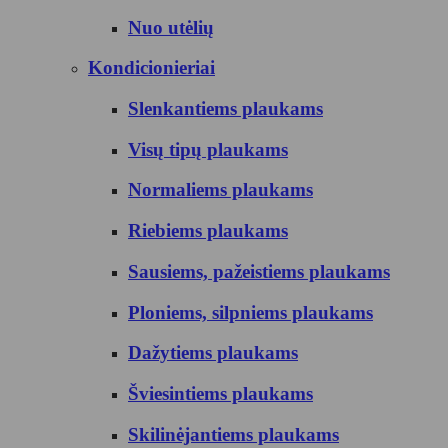
Nuo utėlių
Kondicionieriai
Slenkantiems plaukams
Visų tipų plaukams
Normaliems plaukams
Riebiems plaukams
Sausiems, pažeistiems plaukams
Ploniems, silpniems plaukams
Dažytiems plaukams
Šviesintiems plaukams
Skilinėjantiems plaukams