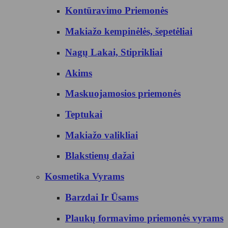
Kontūravimo Priemonės
Makiažo kempinėlės, šepetėliai
Nagų Lakai, Stiprikliai
Akims
Maskuojamosios priemonės
Teptukai
Makiažo valikliai
Blakstienų dažai
Kosmetika Vyrams
Barzdai Ir Ūsams
Plaukų formavimo priemonės vyrams