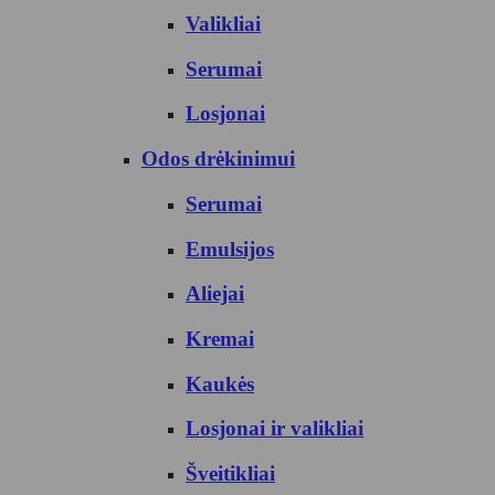
Valikliai
Serumai
Losjonai
Odos drėkinimui
Serumai
Emulsijos
Aliejai
Kremai
Kaukės
Losjonai ir valikliai
Šveitikliai