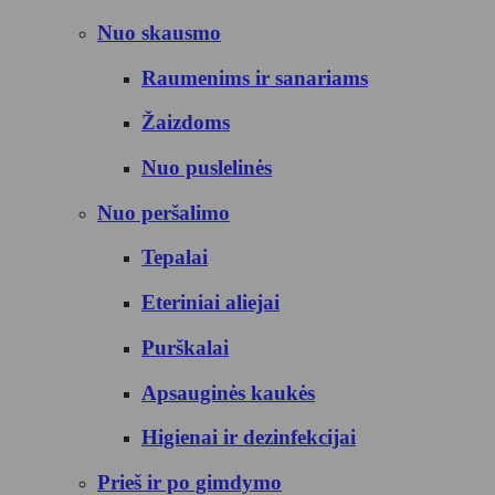
Nuo skausmo
Raumenims ir sanariams
Žaizdoms
Nuo puslelinės
Nuo peršalimo
Tepalai
Eteriniai aliejai
Purškalai
Apsauginės kaukės
Higienai ir dezinfekcijai
Prieš ir po gimdymo