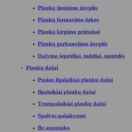
Plaukų tiesinimo žnyplės
Plaukų formavimo šukos
Plaukų kirpimo prietaisai
Plaukų garbanojimo žnyplės
Dažymo šepetėliai, indeliai, mentelės
Plaukų dažai
Pusiau ilgalaikiai plaukų dažai
Ilgalaikiai plaukų dažai
Trumpalaikiai plaukų dažai
Spalvos palaikymui
Be amoniako