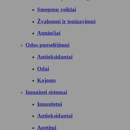
Smegenų veiklai
Žvalumui ir tonizavimui
Atminčiai
Odos puoselėjimui
Antioksidantai
Odai
Kojoms
Imuninei sistemai
Imunitetui
Antioksidantai
Apetitui