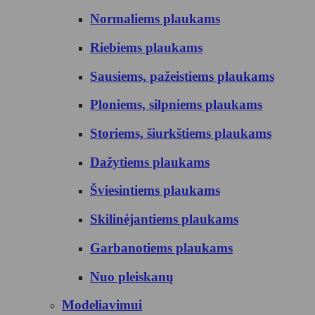
Normaliems plaukams
Riebiems plaukams
Sausiems, pažeistiems plaukams
Ploniems, silpniems plaukams
Storiems, šiurkštiems plaukams
Dažytiems plaukams
Šviesintiems plaukams
Skilinėjantiems plaukams
Garbanotiems plaukams
Nuo pleiskanų
Modeliavimui