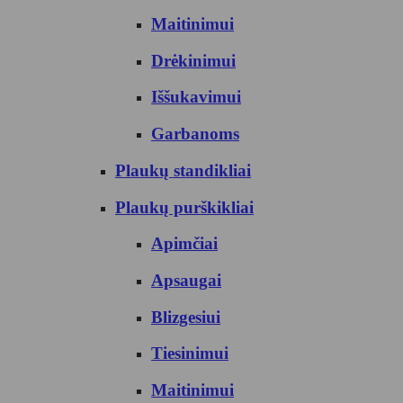
Maitinimui
Drėkinimui
Iššukavimui
Garbanoms
Plaukų standikliai
Plaukų purškikliai
Apimčiai
Apsaugai
Blizgesiui
Tiesinimui
Maitinimui