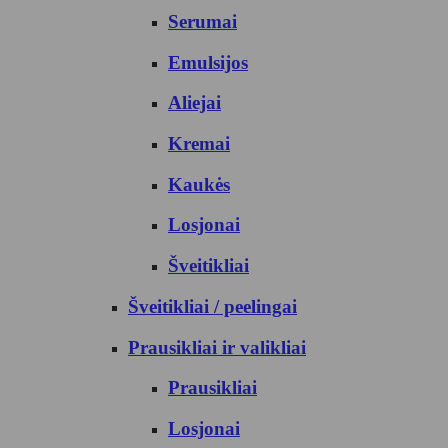
Serumai
Emulsijos
Aliejai
Kremai
Kaukės
Losjonai
Šveitikliai
Šveitikliai / peelingai
Prausikliai ir valikliai
Prausikliai
Losjonai