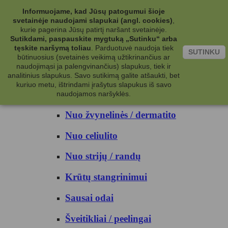
Kategorijos
Informuojame, kad Jūsų patogumui šioje
svetainėje naudojami slapukai (angl. cookies)
,
Kosmetika
kurie pagerina Jūsų patirtį naršant svetainėje.
Sutikdami, paspauskite mygtuką „Sutinku“ arba
tęskite naršymą toliau
.
Parduotuvė naudoja tiek
Kūno priežiūrai
SUTINKU
būtinuosius (svetainės veikimą užtikrinančius ar
naudojimąsi ja palengvinančius) slapukus, tiek ir
Nuo prakaito
analitinius slapukus. Savo sutikimą galite atšaukti, bet
kuriuo metu, ištrindami įrašytus slapukus iš savo
Kūno prausikliai
naudojamos naršyklės.
Nuo žvynelinės / dermatito
Nuo celiulito
Nuo strijų / randų
Krūtų stangrinimui
Sausai odai
Šveitikliai / peelingai