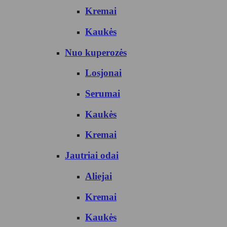
Kremai
Kaukės
Nuo kuperozės
Losjonai
Serumai
Kaukės
Kremai
Jautriai odai
Aliejai
Kremai
Kaukės