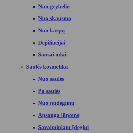
Nuo grybelio
Nuo skausmo
Nuo karpų
Depiliacijai
Sausai odai
Saulės kosmetika
Nuo saulės
Po saulės
Nuo nudegimų
Apsauga lūpoms
Savaiminiam Įdegiui