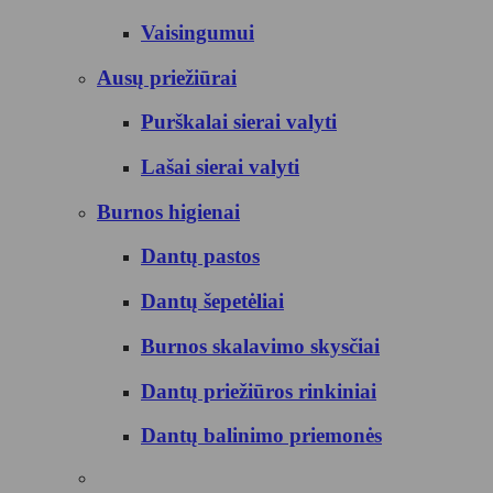
Vaisingumui
Ausų priežiūrai
Purškalai sierai valyti
Lašai sierai valyti
Burnos higienai
Dantų pastos
Dantų šepetėliai
Burnos skalavimo skysčiai
Dantų priežiūros rinkiniai
Dantų balinimo priemonės