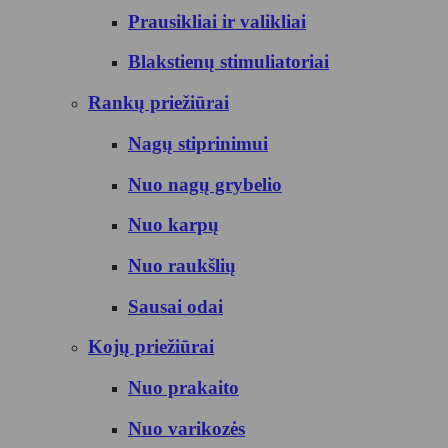
Prausikliai ir valikliai
Blakstienų stimuliatoriai
Rankų priežiūrai
Nagų stiprinimui
Nuo nagų grybelio
Nuo karpų
Nuo raukšlių
Sausai odai
Kojų priežiūrai
Nuo prakaito
Nuo varikozės