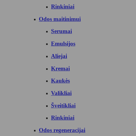
Rinkiniai
Odos maitinimui
Serumai
Emulsijos
Aliejai
Kremai
Kaukės
Valikliai
Šveitikliai
Rinkiniai
Odos regeneracijai