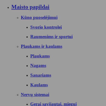
Maisto papildai
Kūno puoselėjimui
Svorio kontrolei
Raumenims ir sportui
Plaukams ir kaulams
Plaukams
Nagams
Sanariams
Kaulams
Nervų sistemai
Gerai savijautai, miegui