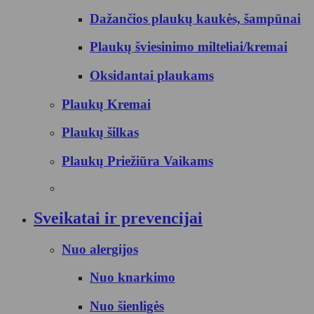
Dažančios plaukų kaukės, šampūnai
Plaukų šviesinimo milteliai/kremai
Oksidantai plaukams
Plaukų Kremai
Plaukų šilkas
Plaukų Priežiūra Vaikams
Sveikatai ir prevencijai
Nuo alergijos
Nuo knarkimo
Nuo šienligės