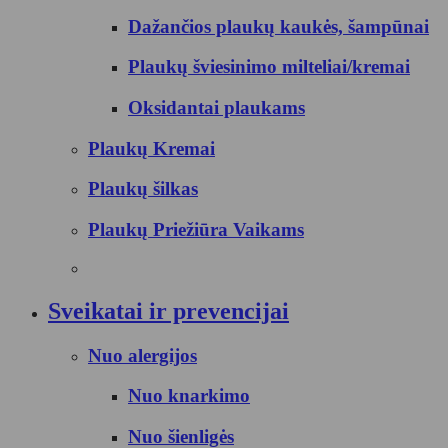
Dažančios plaukų kaukės, šampūnai
Plaukų šviesinimo milteliai/kremai
Oksidantai plaukams
Plaukų Kremai
Plaukų šilkas
Plaukų Priežiūra Vaikams
Sveikatai ir prevencijai
Nuo alergijos
Nuo knarkimo
Nuo šienligės