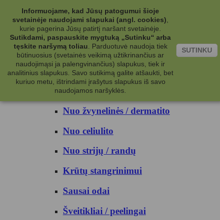
Kategorijos
Informuojame, kad Jūsų patogumui šioje
svetainėje naudojami slapukai (angl. cookies)
,
Kosmetika
kurie pagerina Jūsų patirtį naršant svetainėje.
Sutikdami, paspauskite mygtuką „Sutinku“ arba
tęskite naršymą toliau
.
Parduotuvė naudoja tiek
Kūno priežiūrai
SUTINKU
būtinuosius (svetainės veikimą užtikrinančius ar
naudojimąsi ja palengvinančius) slapukus, tiek ir
Nuo prakaito
analitinius slapukus. Savo sutikimą galite atšaukti, bet
kuriuo metu, ištrindami įrašytus slapukus iš savo
Kūno prausikliai
naudojamos naršyklės.
Nuo žvynelinės / dermatito
Nuo celiulito
Nuo strijų / randų
Krūtų stangrinimui
Sausai odai
Šveitikliai / peelingai