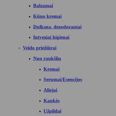
Balzamai
Kūno kremai
Dulksna, dezodorantai
Intymiai higienai
Veido priežiūrai
Nuo raukšlių
Kremai
Serumai/Esencijos
Aliejai
Kaukės
Užpildai