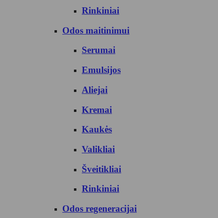
Rinkiniai
Odos maitinimui
Serumai
Emulsijos
Aliejai
Kremai
Kaukės
Valikliai
Šveitikliai
Rinkiniai
Odos regeneracijai