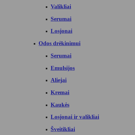
Valikliai
Serumai
Losjonai
Odos drėkinimui
Serumai
Emulsijos
Aliejai
Kremai
Kaukės
Losjonai ir valikliai
Šveitikliai