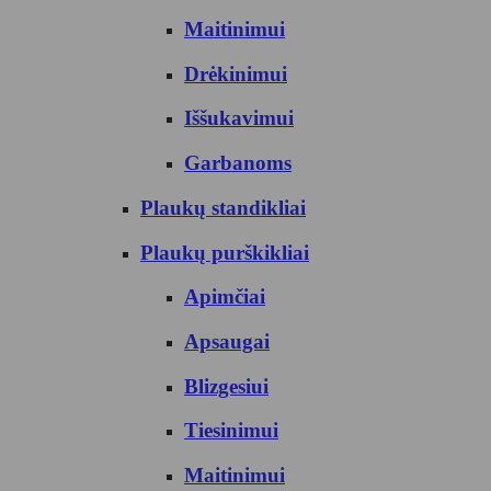
Maitinimui
Drėkinimui
Iššukavimui
Garbanoms
Plaukų standikliai
Plaukų purškikliai
Apimčiai
Apsaugai
Blizgesiui
Tiesinimui
Maitinimui