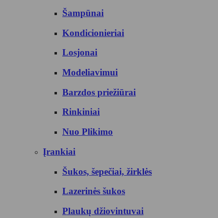
Šampūnai
Kondicionieriai
Losjonai
Modeliavimui
Barzdos priežiūrai
Rinkiniai
Nuo Plikimo
Įrankiai
Šukos, šepečiai, žirklės
Lazerinės šukos
Plaukų džiovintuvai