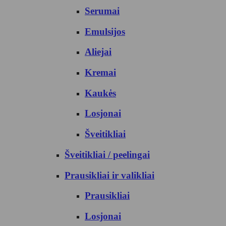
Serumai
Emulsijos
Aliejai
Kremai
Kaukės
Losjonai
Šveitikliai
Šveitikliai / peelingai
Prausikliai ir valikliai
Prausikliai
Losjonai