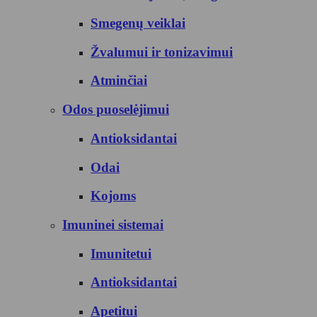
Smegenų veiklai
Žvalumui ir tonizavimui
Atminčiai
Odos puoselėjimui
Antioksidantai
Odai
Kojoms
Imuninei sistemai
Imunitetui
Antioksidantai
Apetitui