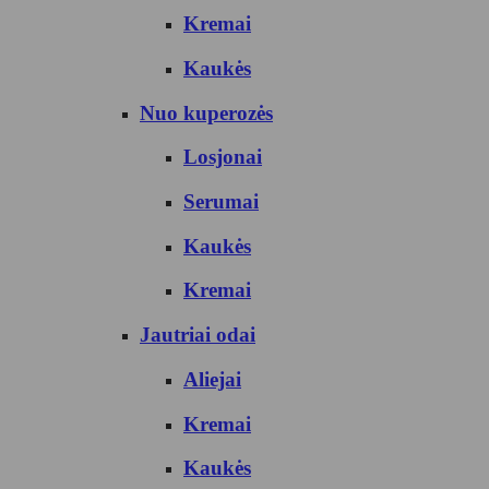
Kremai
Kaukės
Nuo kuperozės
Losjonai
Serumai
Kaukės
Kremai
Jautriai odai
Aliejai
Kremai
Kaukės