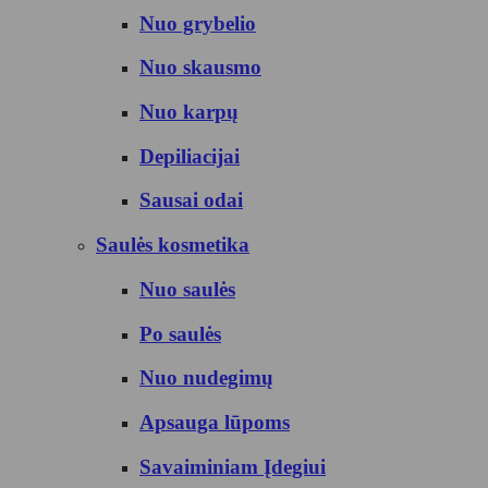
Nuo grybelio
Nuo skausmo
Nuo karpų
Depiliacijai
Sausai odai
Saulės kosmetika
Nuo saulės
Po saulės
Nuo nudegimų
Apsauga lūpoms
Savaiminiam Įdegiui