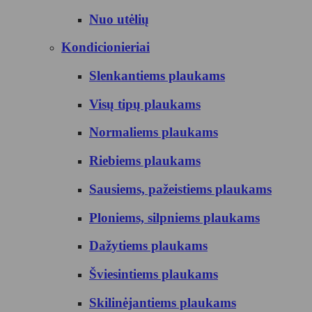
Nuo utėlių
Kondicionieriai
Slenkantiems plaukams
Visų tipų plaukams
Normaliems plaukams
Riebiems plaukams
Sausiems, pažeistiems plaukams
Ploniems, silpniems plaukams
Dažytiems plaukams
Šviesintiems plaukams
Skilinėjantiems plaukams