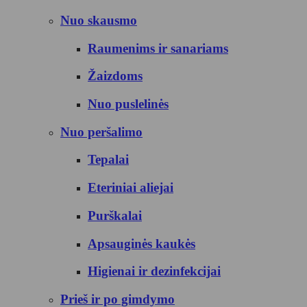
Nuo skausmo
Raumenims ir sanariams
Žaizdoms
Nuo puslelinės
Nuo peršalimo
Tepalai
Eteriniai aliejai
Purškalai
Apsauginės kaukės
Higienai ir dezinfekcijai
Prieš ir po gimdymo