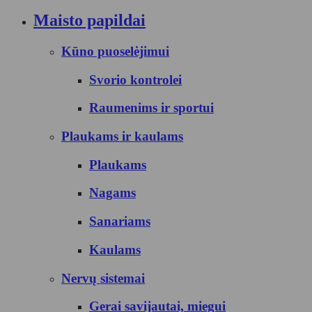
Maisto papildai
Kūno puoselėjimui
Svorio kontrolei
Raumenims ir sportui
Plaukams ir kaulams
Plaukams
Nagams
Sanariams
Kaulams
Nervų sistemai
Gerai savijautai, miegui