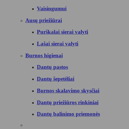
Vaisingumui
Ausų priežiūrai
Purškalai sierai valyti
Lašai sierai valyti
Burnos higienai
Dantų pastos
Dantų šepetėliai
Burnos skalavimo skysčiai
Dantų priežiūros rinkiniai
Dantų balinimo priemonės