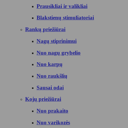
Prausikliai ir valikliai
Blakstienų stimuliatoriai
Rankų priežiūrai
Nagų stiprinimui
Nuo nagų grybelio
Nuo karpų
Nuo raukšlių
Sausai odai
Kojų priežiūrai
Nuo prakaito
Nuo varikozės