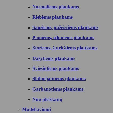
Normaliems plaukams
Riebiems plaukams
Sausiems, pažeistiems plaukams
Ploniems, silpniems plaukams
Storiems, šiurkštiems plaukams
Dažytiems plaukams
Šviesintiems plaukams
Skilinėjantiems plaukams
Garbanotiems plaukams
Nuo pleiskanų
Modeliavimui