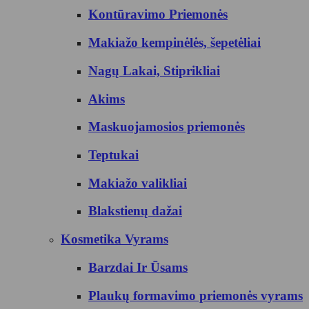
Kontūravimo Priemonės
Makiažo kempinėlės, šepetėliai
Nagų Lakai, Stiprikliai
Akims
Maskuojamosios priemonės
Teptukai
Makiažo valikliai
Blakstienų dažai
Kosmetika Vyrams
Barzdai Ir Ūsams
Plaukų formavimo priemonės vyrams