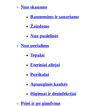
Nuo skausmo
Raumenims ir sanariams
Žaizdoms
Nuo puslelinės
Nuo peršalimo
Tepalai
Eteriniai aliejai
Purškalai
Apsauginės kaukės
Higienai ir dezinfekcijai
Prieš ir po gimdymo