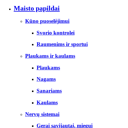
Maisto papildai
Kūno puoselėjimui
Svorio kontrolei
Raumenims ir sportui
Plaukams ir kaulams
Plaukams
Nagams
Sanariams
Kaulams
Nervų sistemai
Gerai savijautai, miegui