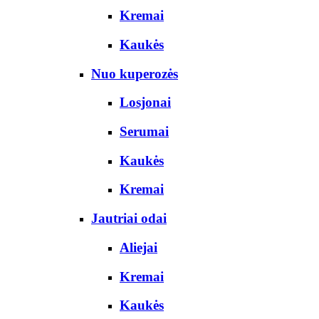
Kremai
Kaukės
Nuo kuperozės
Losjonai
Serumai
Kaukės
Kremai
Jautriai odai
Aliejai
Kremai
Kaukės