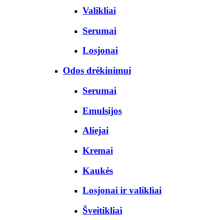
Valikliai
Serumai
Losjonai
Odos drėkinimui
Serumai
Emulsijos
Aliejai
Kremai
Kaukės
Losjonai ir valikliai
Šveitikliai