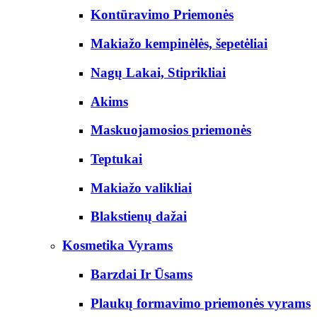
Kontūravimo Priemonės
Makiažo kempinėlės, šepetėliai
Nagų Lakai, Stiprikliai
Akims
Maskuojamosios priemonės
Teptukai
Makiažo valikliai
Blakstienų dažai
Kosmetika Vyrams
Barzdai Ir Ūsams
Plaukų formavimo priemonės vyrams