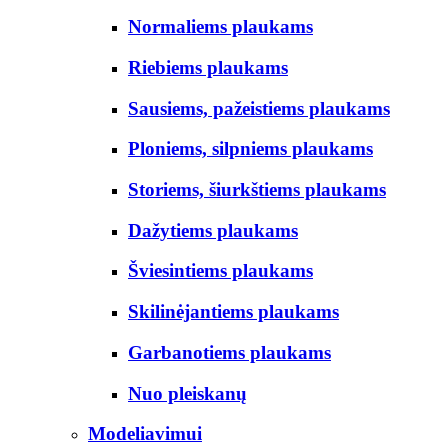
Normaliems plaukams
Riebiems plaukams
Sausiems, pažeistiems plaukams
Ploniems, silpniems plaukams
Storiems, šiurkštiems plaukams
Dažytiems plaukams
Šviesintiems plaukams
Skilinėjantiems plaukams
Garbanotiems plaukams
Nuo pleiskanų
Modeliavimui