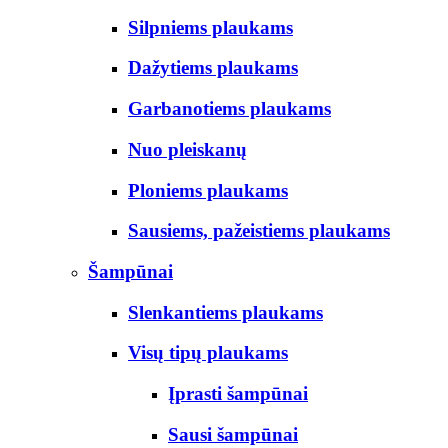
Silpniems plaukams
Dažytiems plaukams
Garbanotiems plaukams
Nuo pleiskanų
Ploniems plaukams
Sausiems, pažeistiems plaukams
Šampūnai
Slenkantiems plaukams
Visų tipų plaukams
Įprasti šampūnai
Sausi šampūnai