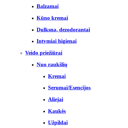
Balzamai
Kūno kremai
Dulksna, dezodorantai
Intymiai higienai
Veido priežiūrai
Nuo raukšlių
Kremai
Serumai/Esencijos
Aliejai
Kaukės
Užpildai