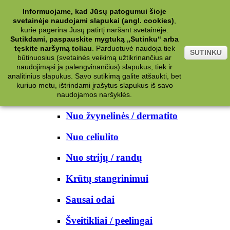
Kategorijos
Informuojame, kad Jūsų patogumui šioje
svetainėje naudojami slapukai (angl. cookies)
,
Kosmetika
kurie pagerina Jūsų patirtį naršant svetainėje.
Sutikdami, paspauskite mygtuką „Sutinku“ arba
tęskite naršymą toliau
.
Parduotuvė naudoja tiek
Kūno priežiūrai
SUTINKU
būtinuosius (svetainės veikimą užtikrinančius ar
naudojimąsi ja palengvinančius) slapukus, tiek ir
Nuo prakaito
analitinius slapukus. Savo sutikimą galite atšaukti, bet
kuriuo metu, ištrindami įrašytus slapukus iš savo
Kūno prausikliai
naudojamos naršyklės.
Nuo žvynelinės / dermatito
Nuo celiulito
Nuo strijų / randų
Krūtų stangrinimui
Sausai odai
Šveitikliai / peelingai