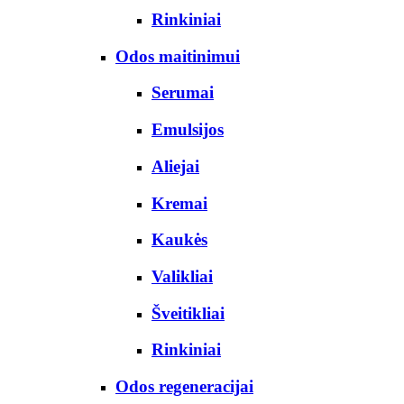
Rinkiniai
Odos maitinimui
Serumai
Emulsijos
Aliejai
Kremai
Kaukės
Valikliai
Šveitikliai
Rinkiniai
Odos regeneracijai