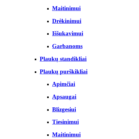
Maitinimui
Drėkinimui
Iššukavimui
Garbanoms
Plaukų standikliai
Plaukų purškikliai
Apimčiai
Apsaugai
Blizgesiui
Tiesinimui
Maitinimui