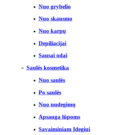
Nuo grybelio
Nuo skausmo
Nuo karpų
Depiliacijai
Sausai odai
Saulės kosmetika
Nuo saulės
Po saulės
Nuo nudegimų
Apsauga lūpoms
Savaiminiam Įdegiui