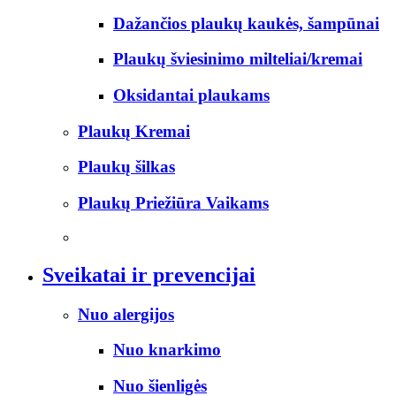
Dažančios plaukų kaukės, šampūnai
Plaukų šviesinimo milteliai/kremai
Oksidantai plaukams
Plaukų Kremai
Plaukų šilkas
Plaukų Priežiūra Vaikams
Sveikatai ir prevencijai
Nuo alergijos
Nuo knarkimo
Nuo šienligės