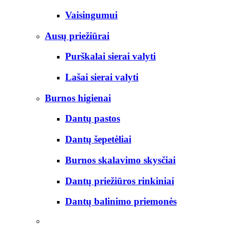
Vaisingumui
Ausų priežiūrai
Purškalai sierai valyti
Lašai sierai valyti
Burnos higienai
Dantų pastos
Dantų šepetėliai
Burnos skalavimo skysčiai
Dantų priežiūros rinkiniai
Dantų balinimo priemonės