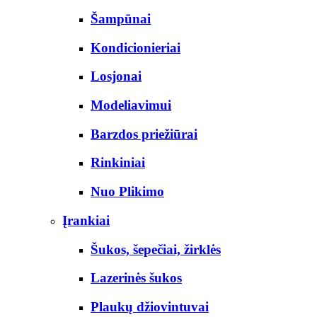
Šampūnai
Kondicionieriai
Losjonai
Modeliavimui
Barzdos priežiūrai
Rinkiniai
Nuo Plikimo
Įrankiai
Šukos, šepečiai, žirklės
Lazerinės šukos
Plaukų džiovintuvai