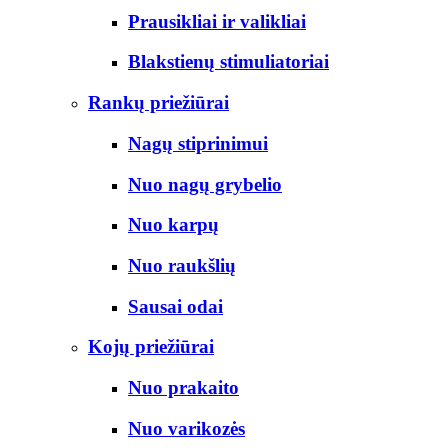
Prausikliai ir valikliai
Blakstienų stimuliatoriai
Rankų priežiūrai
Nagų stiprinimui
Nuo nagų grybelio
Nuo karpų
Nuo raukšlių
Sausai odai
Kojų priežiūrai
Nuo prakaito
Nuo varikozės