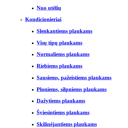
Nuo utėlių
Kondicionieriai
Slenkantiems plaukams
Visų tipų plaukams
Normaliems plaukams
Riebiems plaukams
Sausiems, pažeistiems plaukams
Ploniems, silpniems plaukams
Dažytiems plaukams
Šviesintiems plaukams
Skilinėjantiems plaukams