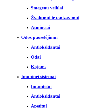
Smegenų veiklai
Žvalumui ir tonizavimui
Atminčiai
Odos puoselėjimui
Antioksidantai
Odai
Kojoms
Imuninei sistemai
Imunitetui
Antioksidantai
Apetitui