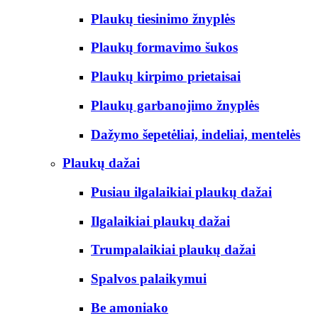
Plaukų tiesinimo žnyplės
Plaukų formavimo šukos
Plaukų kirpimo prietaisai
Plaukų garbanojimo žnyplės
Dažymo šepetėliai, indeliai, mentelės
Plaukų dažai
Pusiau ilgalaikiai plaukų dažai
Ilgalaikiai plaukų dažai
Trumpalaikiai plaukų dažai
Spalvos palaikymui
Be amoniako