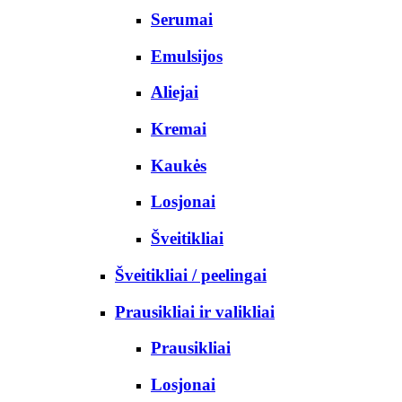
Serumai
Emulsijos
Aliejai
Kremai
Kaukės
Losjonai
Šveitikliai
Šveitikliai / peelingai
Prausikliai ir valikliai
Prausikliai
Losjonai