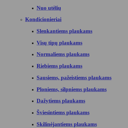
Nuo utėlių
Kondicionieriai
Slenkantiems plaukams
Visų tipų plaukams
Normaliems plaukams
Riebiems plaukams
Sausiems, pažeistiems plaukams
Ploniems, silpniems plaukams
Dažytiems plaukams
Šviesintiems plaukams
Skilinėjantiems plaukams