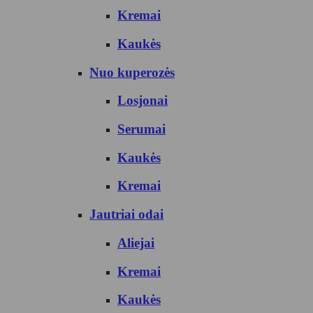
Kremai
Kaukės
Nuo kuperozės
Losjonai
Serumai
Kaukės
Kremai
Jautriai odai
Aliejai
Kremai
Kaukės