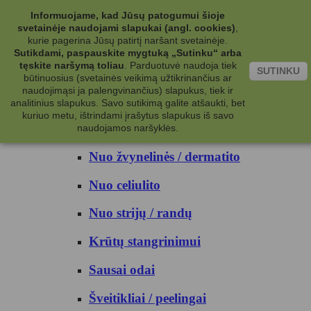
Kategorijos
Informuojame, kad Jūsų patogumui šioje
svetainėje naudojami slapukai (angl. cookies)
,
Kosmetika
kurie pagerina Jūsų patirtį naršant svetainėje.
Sutikdami, paspauskite mygtuką „Sutinku“ arba
tęskite naršymą toliau
.
Parduotuvė naudoja tiek
Kūno priežiūrai
SUTINKU
būtinuosius (svetainės veikimą užtikrinančius ar
naudojimąsi ja palengvinančius) slapukus, tiek ir
Nuo prakaito
analitinius slapukus. Savo sutikimą galite atšaukti, bet
kuriuo metu, ištrindami įrašytus slapukus iš savo
Kūno prausikliai
naudojamos naršyklės.
Nuo žvynelinės / dermatito
Nuo celiulito
Nuo strijų / randų
Krūtų stangrinimui
Sausai odai
Šveitikliai / peelingai