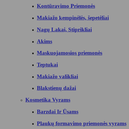
Kontūravimo Priemonės
Makiažo kempinėlės, šepetėliai
Nagų Lakai, Stiprikliai
Akims
Maskuojamosios priemonės
Teptukai
Makiažo valikliai
Blakstienų dažai
Kosmetika Vyrams
Barzdai Ir Ūsams
Plaukų formavimo priemonės vyrams