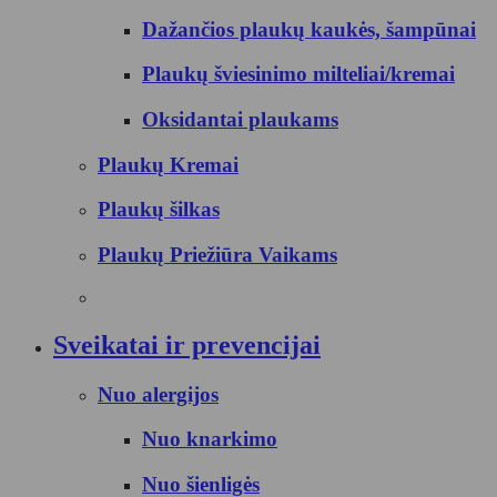
Dažančios plaukų kaukės, šampūnai
Plaukų šviesinimo milteliai/kremai
Oksidantai plaukams
Plaukų Kremai
Plaukų šilkas
Plaukų Priežiūra Vaikams
Sveikatai ir prevencijai
Nuo alergijos
Nuo knarkimo
Nuo šienligės