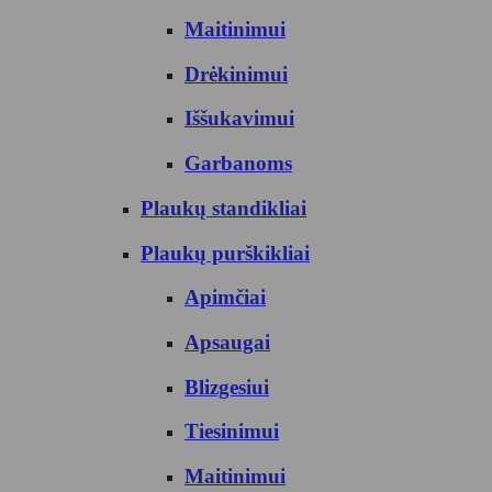
Maitinimui
Drėkinimui
Iššukavimui
Garbanoms
Plaukų standikliai
Plaukų purškikliai
Apimčiai
Apsaugai
Blizgesiui
Tiesinimui
Maitinimui