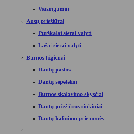
Vaisingumui
Ausų priežiūrai
Purškalai sierai valyti
Lašai sierai valyti
Burnos higienai
Dantų pastos
Dantų šepetėliai
Burnos skalavimo skysčiai
Dantų priežiūros rinkiniai
Dantų balinimo priemonės