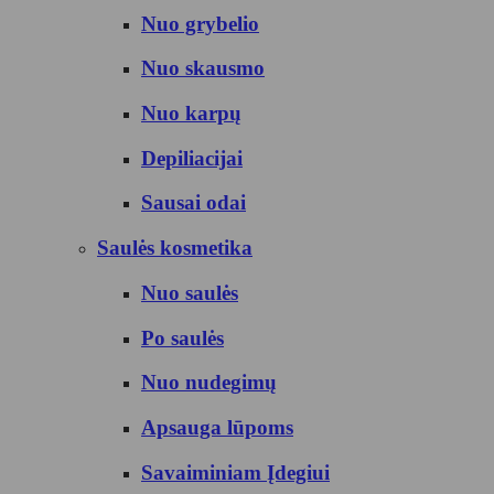
Nuo grybelio
Nuo skausmo
Nuo karpų
Depiliacijai
Sausai odai
Saulės kosmetika
Nuo saulės
Po saulės
Nuo nudegimų
Apsauga lūpoms
Savaiminiam Įdegiui