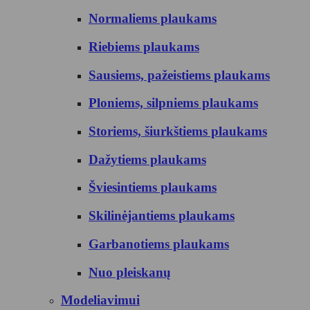
Normaliems plaukams
Riebiems plaukams
Sausiems, pažeistiems plaukams
Ploniems, silpniems plaukams
Storiems, šiurkštiems plaukams
Dažytiems plaukams
Šviesintiems plaukams
Skilinėjantiems plaukams
Garbanotiems plaukams
Nuo pleiskanų
Modeliavimui