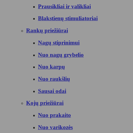
Prausikliai ir valikliai
Blakstienų stimuliatoriai
Rankų priežiūrai
Nagų stiprinimui
Nuo nagų grybelio
Nuo karpų
Nuo raukšlių
Sausai odai
Kojų priežiūrai
Nuo prakaito
Nuo varikozės