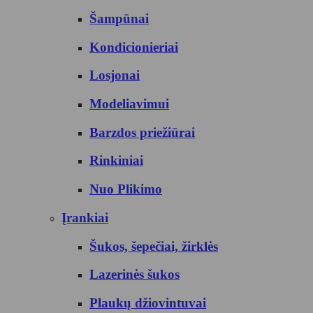
Šampūnai
Kondicionieriai
Losjonai
Modeliavimui
Barzdos priežiūrai
Rinkiniai
Nuo Plikimo
Įrankiai
Šukos, šepečiai, žirklės
Lazerinės šukos
Plaukų džiovintuvai