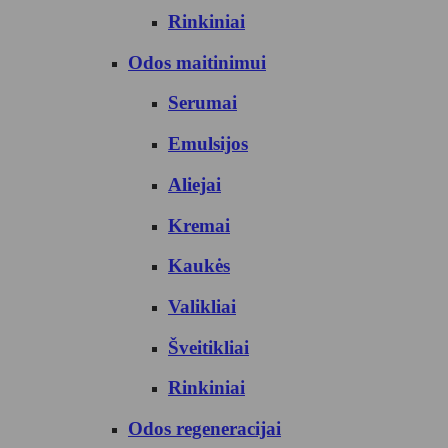
Rinkiniai
Odos maitinimui
Serumai
Emulsijos
Aliejai
Kremai
Kaukės
Valikliai
Šveitikliai
Rinkiniai
Odos regeneracijai