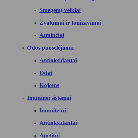
Smegenų veiklai
Žvalumui ir tonizavimui
Atminčiai
Odos puoselėjimui
Antioksidantai
Odai
Kojoms
Imuninei sistemai
Imunitetui
Antioksidantai
Apetitui