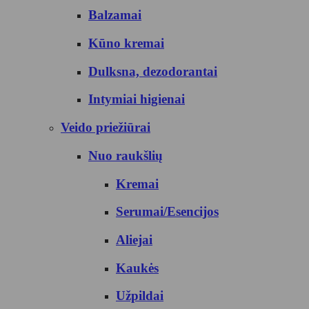
Balzamai
Kūno kremai
Dulksna, dezodorantai
Intymiai higienai
Veido priežiūrai
Nuo raukšlių
Kremai
Serumai/Esencijos
Aliejai
Kaukės
Užpildai