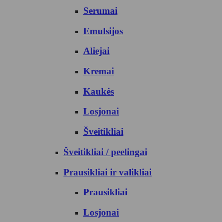
Serumai
Emulsijos
Aliejai
Kremai
Kaukės
Losjonai
Šveitikliai
Šveitikliai / peelingai
Prausikliai ir valikliai
Prausikliai
Losjonai