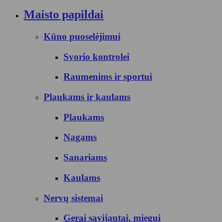
Maisto papildai
Kūno puoselėjimui
Svorio kontrolei
Raumenims ir sportui
Plaukams ir kaulams
Plaukams
Nagams
Sanariams
Kaulams
Nervų sistemai
Gerai savijautai, miegui