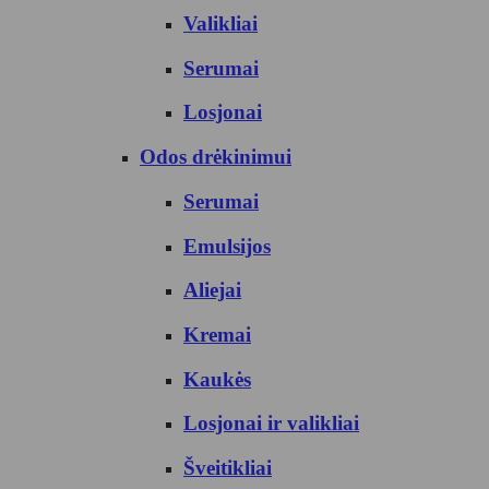
Valikliai
Serumai
Losjonai
Odos drėkinimui
Serumai
Emulsijos
Aliejai
Kremai
Kaukės
Losjonai ir valikliai
Šveitikliai