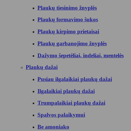
Plaukų tiesinimo žnyplės
Plaukų formavimo šukos
Plaukų kirpimo prietaisai
Plaukų garbanojimo žnyplės
Dažymo šepetėliai, indeliai, mentelės
Plaukų dažai
Pusiau ilgalaikiai plaukų dažai
Ilgalaikiai plaukų dažai
Trumpalaikiai plaukų dažai
Spalvos palaikymui
Be amoniako