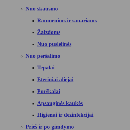
Nuo skausmo
Raumenims ir sanariams
Žaizdoms
Nuo puslelinės
Nuo peršalimo
Tepalai
Eteriniai aliejai
Purškalai
Apsauginės kaukės
Higienai ir dezinfekcijai
Prieš ir po gimdymo