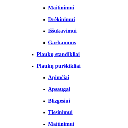
Maitinimui
Drėkinimui
Iššukavimui
Garbanoms
Plaukų standikliai
Plaukų purškikliai
Apimčiai
Apsaugai
Blizgesiui
Tiesinimui
Maitinimui