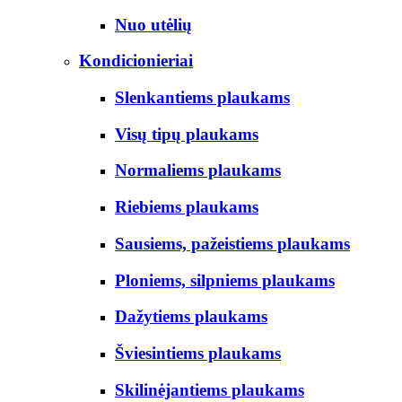
Nuo utėlių
Kondicionieriai
Slenkantiems plaukams
Visų tipų plaukams
Normaliems plaukams
Riebiems plaukams
Sausiems, pažeistiems plaukams
Ploniems, silpniems plaukams
Dažytiems plaukams
Šviesintiems plaukams
Skilinėjantiems plaukams