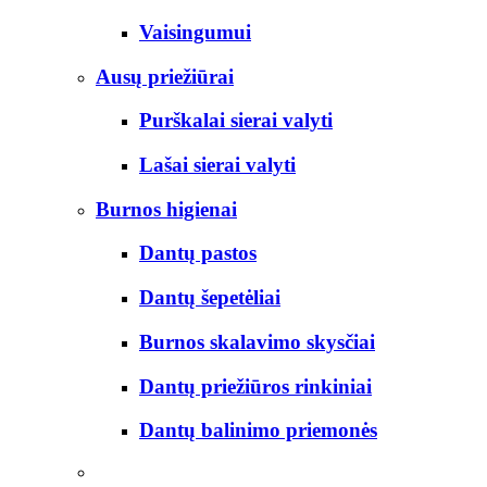
Vaisingumui
Ausų priežiūrai
Purškalai sierai valyti
Lašai sierai valyti
Burnos higienai
Dantų pastos
Dantų šepetėliai
Burnos skalavimo skysčiai
Dantų priežiūros rinkiniai
Dantų balinimo priemonės