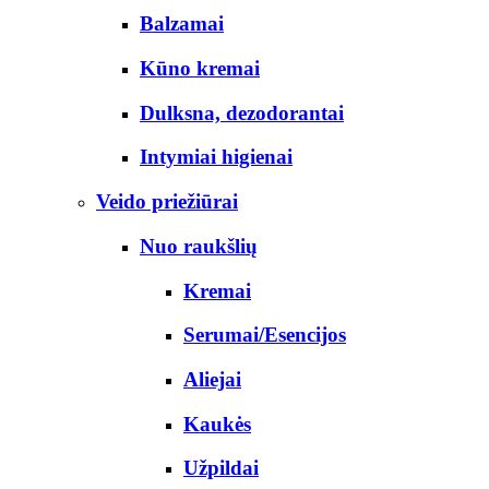
Balzamai
Kūno kremai
Dulksna, dezodorantai
Intymiai higienai
Veido priežiūrai
Nuo raukšlių
Kremai
Serumai/Esencijos
Aliejai
Kaukės
Užpildai