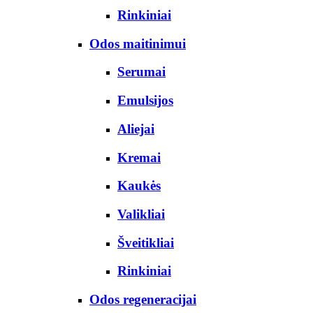
Rinkiniai
Odos maitinimui
Serumai
Emulsijos
Aliejai
Kremai
Kaukės
Valikliai
Šveitikliai
Rinkiniai
Odos regeneracijai