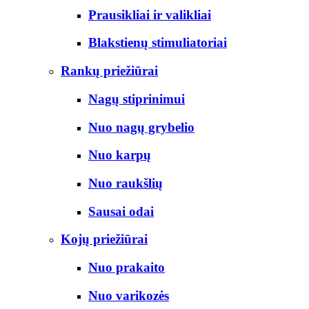
Prausikliai ir valikliai
Blakstienų stimuliatoriai
Rankų priežiūrai
Nagų stiprinimui
Nuo nagų grybelio
Nuo karpų
Nuo raukšlių
Sausai odai
Kojų priežiūrai
Nuo prakaito
Nuo varikozės