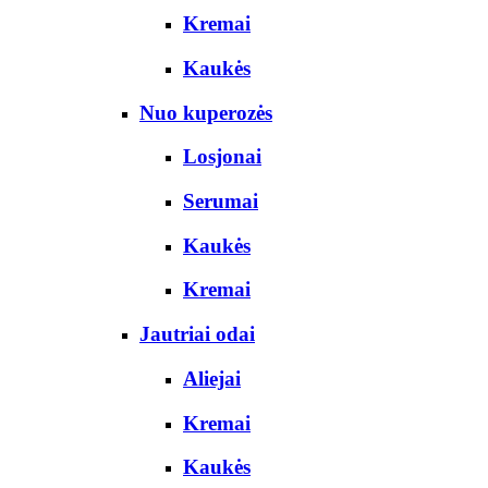
Kremai
Kaukės
Nuo kuperozės
Losjonai
Serumai
Kaukės
Kremai
Jautriai odai
Aliejai
Kremai
Kaukės