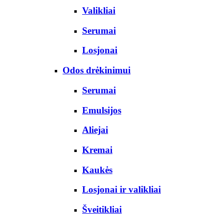
Valikliai
Serumai
Losjonai
Odos drėkinimui
Serumai
Emulsijos
Aliejai
Kremai
Kaukės
Losjonai ir valikliai
Šveitikliai