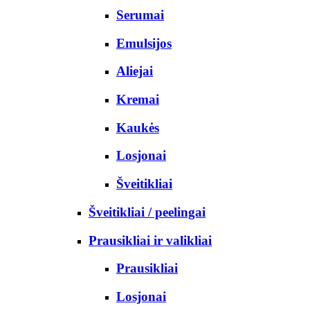
Serumai
Emulsijos
Aliejai
Kremai
Kaukės
Losjonai
Šveitikliai
Šveitikliai / peelingai
Prausikliai ir valikliai
Prausikliai
Losjonai