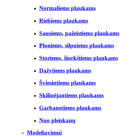
Normaliems plaukams
Riebiems plaukams
Sausiems, pažeistiems plaukams
Ploniems, silpniems plaukams
Storiems, šiurkštiems plaukams
Dažytiems plaukams
Šviesintiems plaukams
Skilinėjantiems plaukams
Garbanotiems plaukams
Nuo pleiskanų
Modeliavimui