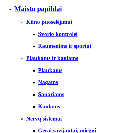
Maisto papildai
Kūno puoselėjimui
Svorio kontrolei
Raumenims ir sportui
Plaukams ir kaulams
Plaukams
Nagams
Sanariams
Kaulams
Nervų sistemai
Gerai savijautai, miegui