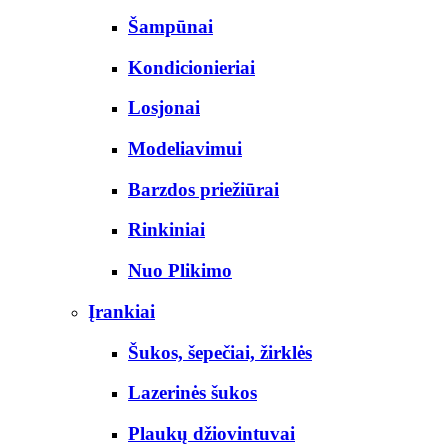
Šampūnai
Kondicionieriai
Losjonai
Modeliavimui
Barzdos priežiūrai
Rinkiniai
Nuo Plikimo
Įrankiai
Šukos, šepečiai, žirklės
Lazerinės šukos
Plaukų džiovintuvai