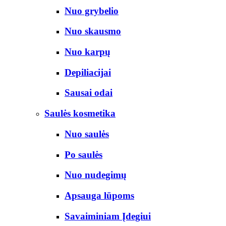
Nuo grybelio
Nuo skausmo
Nuo karpų
Depiliacijai
Sausai odai
Saulės kosmetika
Nuo saulės
Po saulės
Nuo nudegimų
Apsauga lūpoms
Savaiminiam Įdegiui