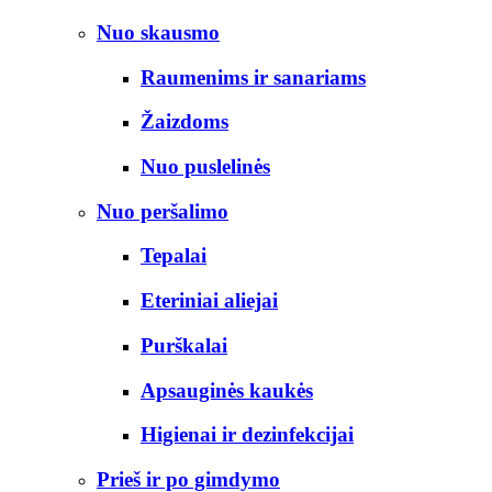
Nuo skausmo
Raumenims ir sanariams
Žaizdoms
Nuo puslelinės
Nuo peršalimo
Tepalai
Eteriniai aliejai
Purškalai
Apsauginės kaukės
Higienai ir dezinfekcijai
Prieš ir po gimdymo