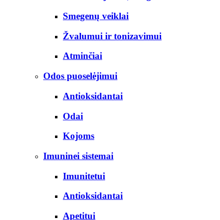
Smegenų veiklai
Žvalumui ir tonizavimui
Atminčiai
Odos puoselėjimui
Antioksidantai
Odai
Kojoms
Imuninei sistemai
Imunitetui
Antioksidantai
Apetitui