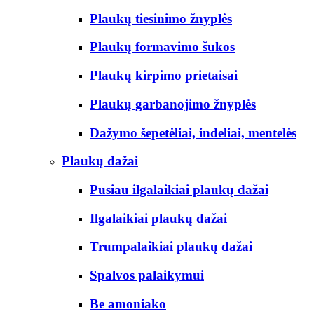
Plaukų tiesinimo žnyplės
Plaukų formavimo šukos
Plaukų kirpimo prietaisai
Plaukų garbanojimo žnyplės
Dažymo šepetėliai, indeliai, mentelės
Plaukų dažai
Pusiau ilgalaikiai plaukų dažai
Ilgalaikiai plaukų dažai
Trumpalaikiai plaukų dažai
Spalvos palaikymui
Be amoniako