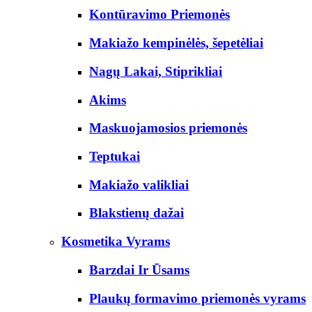
Kontūravimo Priemonės
Makiažo kempinėlės, šepetėliai
Nagų Lakai, Stiprikliai
Akims
Maskuojamosios priemonės
Teptukai
Makiažo valikliai
Blakstienų dažai
Kosmetika Vyrams
Barzdai Ir Ūsams
Plaukų formavimo priemonės vyrams