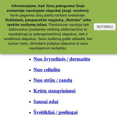
Kategorijos
Informuojame, kad Jūsų patogumui šioje
svetainėje naudojami slapukai (angl. cookies)
,
Kosmetika
kurie pagerina Jūsų patirtį naršant svetainėje.
Sutikdami, paspauskite mygtuką „Sutinku“ arba
tęskite naršymą toliau
.
Parduotuvė naudoja tiek
Kūno priežiūrai
SUTINKU
būtinuosius (svetainės veikimą užtikrinančius ar
naudojimąsi ja palengvinančius) slapukus, tiek ir
Nuo prakaito
analitinius slapukus. Savo sutikimą galite atšaukti, bet
kuriuo metu, ištrindami įrašytus slapukus iš savo
Kūno prausikliai
naudojamos naršyklės.
Nuo žvynelinės / dermatito
Nuo celiulito
Nuo strijų / randų
Krūtų stangrinimui
Sausai odai
Šveitikliai / peelingai