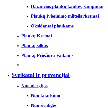
Dažančios plaukų kaukės, šampūnai
Plaukų šviesinimo milteliai/kremai
Oksidantai plaukams
Plaukų Kremai
Plaukų šilkas
Plaukų Priežiūra Vaikams
Sveikatai ir prevencijai
Nuo alergijos
Nuo knarkimo
Nuo šienligės