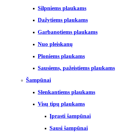
Silpniems plaukams
Dažytiems plaukams
Garbanotiems plaukams
Nuo pleiskanų
Ploniems plaukams
Sausiems, pažeistiems plaukams
Šampūnai
Slenkantiems plaukams
Visų tipų plaukams
Įprasti šampūnai
Sausi šampūnai