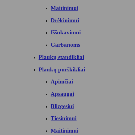
Maitinimui
Drėkinimui
Iššukavimui
Garbanoms
Plaukų standikliai
Plaukų purškikliai
Apimčiai
Apsaugai
Blizgesiui
Tiesinimui
Maitinimui