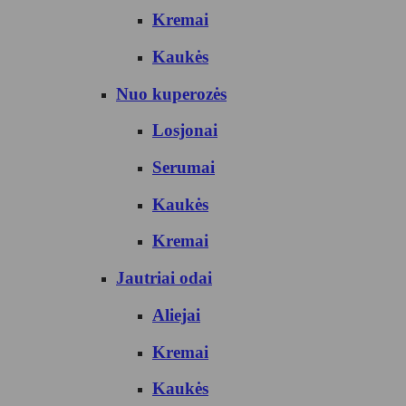
Kremai
Kaukės
Nuo kuperozės
Losjonai
Serumai
Kaukės
Kremai
Jautriai odai
Aliejai
Kremai
Kaukės