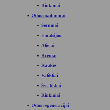
Rinkiniai
Odos maitinimui
Serumai
Emulsijos
Aliejai
Kremai
Kaukės
Valikliai
Šveitikliai
Rinkiniai
Odos regeneracijai