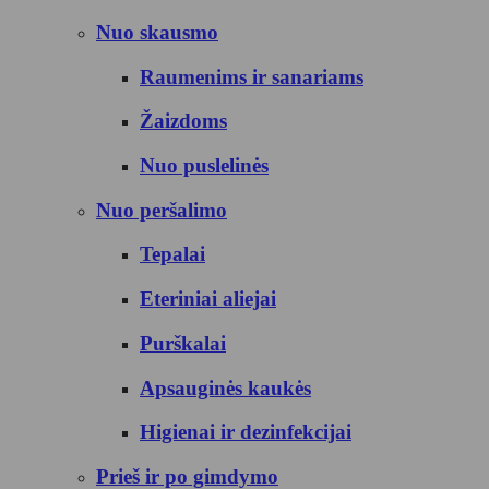
Nuo skausmo
Raumenims ir sanariams
Žaizdoms
Nuo puslelinės
Nuo peršalimo
Tepalai
Eteriniai aliejai
Purškalai
Apsauginės kaukės
Higienai ir dezinfekcijai
Prieš ir po gimdymo