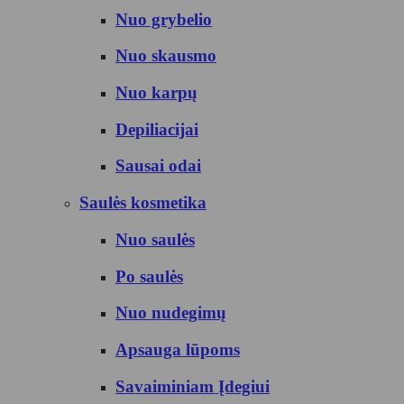
Nuo grybelio
Nuo skausmo
Nuo karpų
Depiliacijai
Sausai odai
Saulės kosmetika
Nuo saulės
Po saulės
Nuo nudegimų
Apsauga lūpoms
Savaiminiam Įdegiui