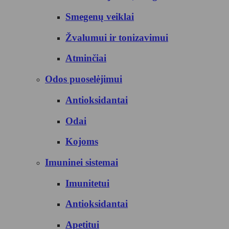
Smegenų veiklai
Žvalumui ir tonizavimui
Atminčiai
Odos puoselėjimui
Antioksidantai
Odai
Kojoms
Imuninei sistemai
Imunitetui
Antioksidantai
Apetitui