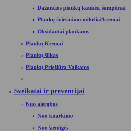
Dažančios plaukų kaukės, šampūnai
Plaukų šviesinimo milteliai/kremai
Oksidantai plaukams
Plaukų Kremai
Plaukų šilkas
Plaukų Priežiūra Vaikams
Sveikatai ir prevencijai
Nuo alergijos
Nuo knarkimo
Nuo šienligės