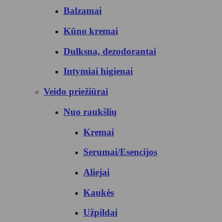
Balzamai
Kūno kremai
Dulksna, dezodorantai
Intymiai higienai
Veido priežiūrai
Nuo raukšlių
Kremai
Serumai/Esencijos
Aliejai
Kaukės
Užpildai