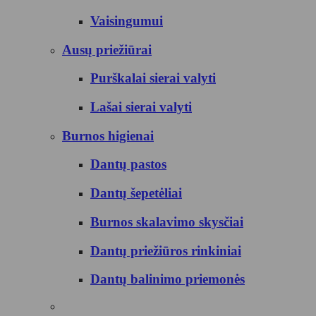
Vaisingumui
Ausų priežiūrai
Purškalai sierai valyti
Lašai sierai valyti
Burnos higienai
Dantų pastos
Dantų šepetėliai
Burnos skalavimo skysčiai
Dantų priežiūros rinkiniai
Dantų balinimo priemonės