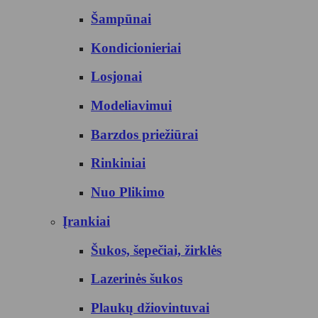
Šampūnai
Kondicionieriai
Losjonai
Modeliavimui
Barzdos priežiūrai
Rinkiniai
Nuo Plikimo
Įrankiai
Šukos, šepečiai, žirklės
Lazerinės šukos
Plaukų džiovintuvai