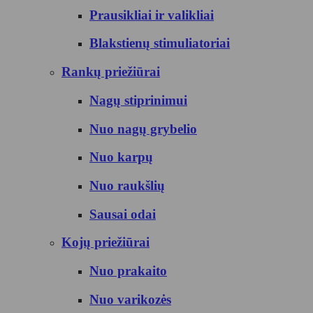
Prausikliai ir valikliai
Blakstienų stimuliatoriai
Rankų priežiūrai
Nagų stiprinimui
Nuo nagų grybelio
Nuo karpų
Nuo raukšlių
Sausai odai
Kojų priežiūrai
Nuo prakaito
Nuo varikozės