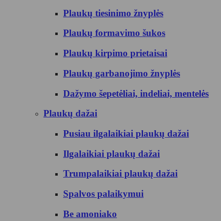
Plaukų tiesinimo žnyplės
Plaukų formavimo šukos
Plaukų kirpimo prietaisai
Plaukų garbanojimo žnyplės
Dažymo šepetėliai, indeliai, mentelės
Plaukų dažai
Pusiau ilgalaikiai plaukų dažai
Ilgalaikiai plaukų dažai
Trumpalaikiai plaukų dažai
Spalvos palaikymui
Be amoniako