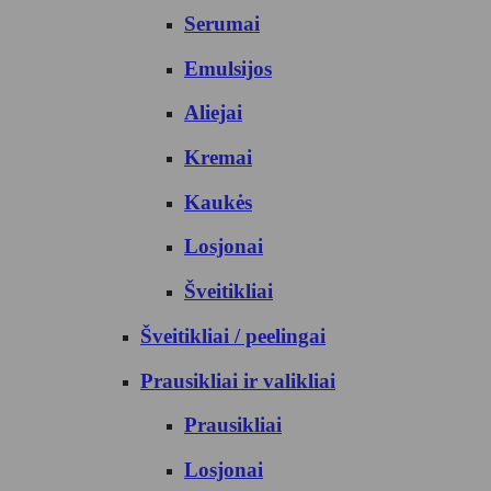
Serumai
Emulsijos
Aliejai
Kremai
Kaukės
Losjonai
Šveitikliai
Šveitikliai / peelingai
Prausikliai ir valikliai
Prausikliai
Losjonai