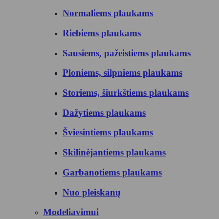
Normaliems plaukams
Riebiems plaukams
Sausiems, pažeistiems plaukams
Ploniems, silpniems plaukams
Storiems, šiurkštiems plaukams
Dažytiems plaukams
Šviesintiems plaukams
Skilinėjantiems plaukams
Garbanotiems plaukams
Nuo pleiskanų
Modeliavimui