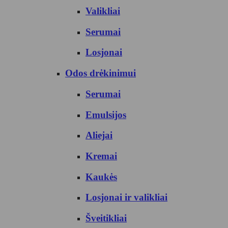
Valikliai
Serumai
Losjonai
Odos drėkinimui
Serumai
Emulsijos
Aliejai
Kremai
Kaukės
Losjonai ir valikliai
Šveitikliai