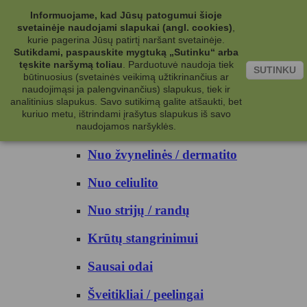
Kategorijos
Informuojame, kad Jūsų patogumui šioje
svetainėje naudojami slapukai (angl. cookies)
,
Kosmetika
kurie pagerina Jūsų patirtį naršant svetainėje.
Sutikdami, paspauskite mygtuką „Sutinku“ arba
tęskite naršymą toliau
.
Parduotuvė naudoja tiek
Kūno priežiūrai
SUTINKU
būtinuosius (svetainės veikimą užtikrinančius ar
naudojimąsi ja palengvinančius) slapukus, tiek ir
Nuo prakaito
analitinius slapukus. Savo sutikimą galite atšaukti, bet
kuriuo metu, ištrindami įrašytus slapukus iš savo
Kūno prausikliai
naudojamos naršyklės.
Nuo žvynelinės / dermatito
Nuo celiulito
Nuo strijų / randų
Krūtų stangrinimui
Sausai odai
Šveitikliai / peelingai