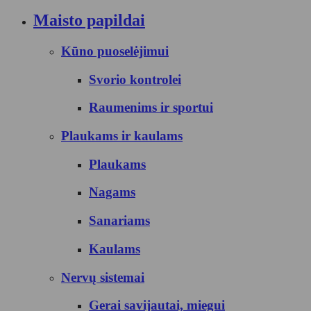
Maisto papildai
Kūno puoselėjimui
Svorio kontrolei
Raumenims ir sportui
Plaukams ir kaulams
Plaukams
Nagams
Sanariams
Kaulams
Nervų sistemai
Gerai savijautai, miegui