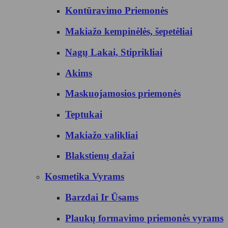
Kontūravimo Priemonės
Makiažo kempinėlės, šepetėliai
Nagų Lakai, Stiprikliai
Akims
Maskuojamosios priemonės
Teptukai
Makiažo valikliai
Blakstienų dažai
Kosmetika Vyrams
Barzdai Ir Ūsams
Plaukų formavimo priemonės vyrams