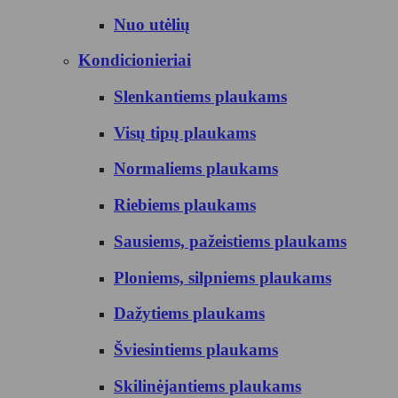
Nuo utėlių
Kondicionieriai
Slenkantiems plaukams
Visų tipų plaukams
Normaliems plaukams
Riebiems plaukams
Sausiems, pažeistiems plaukams
Ploniems, silpniems plaukams
Dažytiems plaukams
Šviesintiems plaukams
Skilinėjantiems plaukams