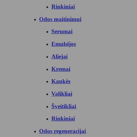
Rinkiniai
Odos maitinimui
Serumai
Emulsijos
Aliejai
Kremai
Kaukės
Valikliai
Šveitikliai
Rinkiniai
Odos regeneracijai