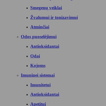
Smegenų veiklai
Žvalumui ir tonizavimui
Atminčiai
Odos puoselėjimui
Antioksidantai
Odai
Kojoms
Imuninei sistemai
Imunitetui
Antioksidantai
Apetitui