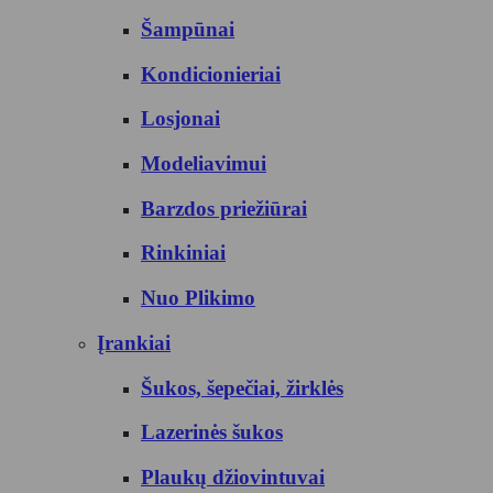
Šampūnai
Kondicionieriai
Losjonai
Modeliavimui
Barzdos priežiūrai
Rinkiniai
Nuo Plikimo
Įrankiai
Šukos, šepečiai, žirklės
Lazerinės šukos
Plaukų džiovintuvai