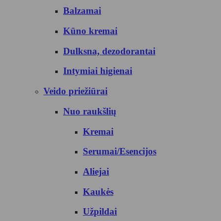
Balzamai
Kūno kremai
Dulksna, dezodorantai
Intymiai higienai
Veido priežiūrai
Nuo raukšlių
Kremai
Serumai/Esencijos
Aliejai
Kaukės
Užpildai