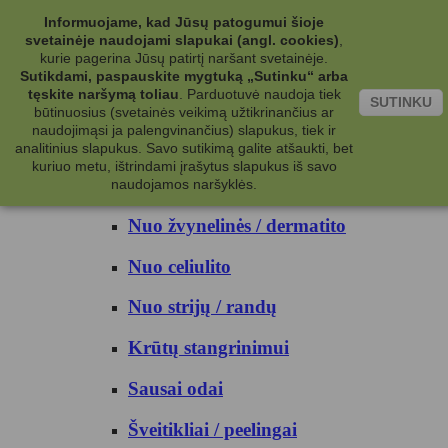
Kategorijos
Informuojame, kad Jūsų patogumui šioje
svetainėje naudojami slapukai (angl. cookies)
,
Kosmetika
kurie pagerina Jūsų patirtį naršant svetainėje.
Sutikdami, paspauskite mygtuką „Sutinku“ arba
tęskite naršymą toliau
.
Parduotuvė naudoja tiek
Kūno priežiūrai
SUTINKU
būtinuosius (svetainės veikimą užtikrinančius ar
naudojimąsi ja palengvinančius) slapukus, tiek ir
Nuo prakaito
analitinius slapukus. Savo sutikimą galite atšaukti, bet
kuriuo metu, ištrindami įrašytus slapukus iš savo
Kūno prausikliai
naudojamos naršyklės.
Nuo žvynelinės / dermatito
Nuo celiulito
Nuo strijų / randų
Krūtų stangrinimui
Sausai odai
Šveitikliai / peelingai