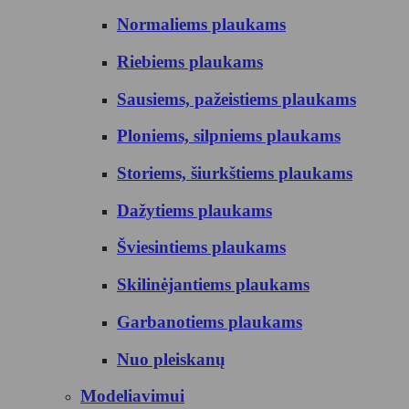
Normaliems plaukams
Riebiems plaukams
Sausiems, pažeistiems plaukams
Ploniems, silpniems plaukams
Storiems, šiurkštiems plaukams
Dažytiems plaukams
Šviesintiems plaukams
Skilinėjantiems plaukams
Garbanotiems plaukams
Nuo pleiskanų
Modeliavimui