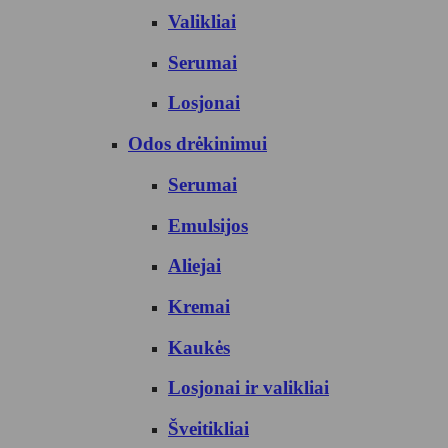
Valikliai
Serumai
Losjonai
Odos drėkinimui
Serumai
Emulsijos
Aliejai
Kremai
Kaukės
Losjonai ir valikliai
Šveitikliai