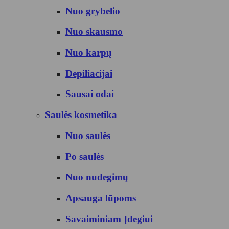
Nuo grybelio
Nuo skausmo
Nuo karpų
Depiliacijai
Sausai odai
Saulės kosmetika
Nuo saulės
Po saulės
Nuo nudegimų
Apsauga lūpoms
Savaiminiam Įdegiui