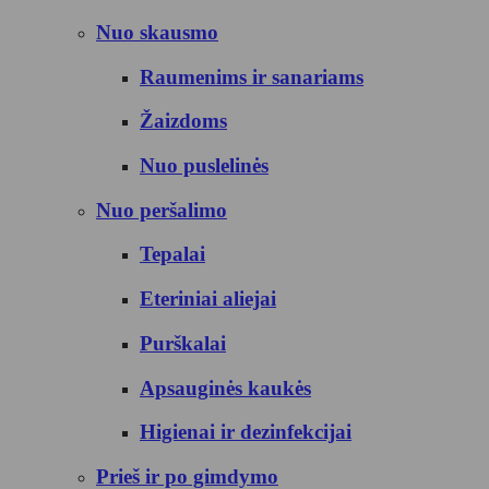
Nuo skausmo
Raumenims ir sanariams
Žaizdoms
Nuo puslelinės
Nuo peršalimo
Tepalai
Eteriniai aliejai
Purškalai
Apsauginės kaukės
Higienai ir dezinfekcijai
Prieš ir po gimdymo