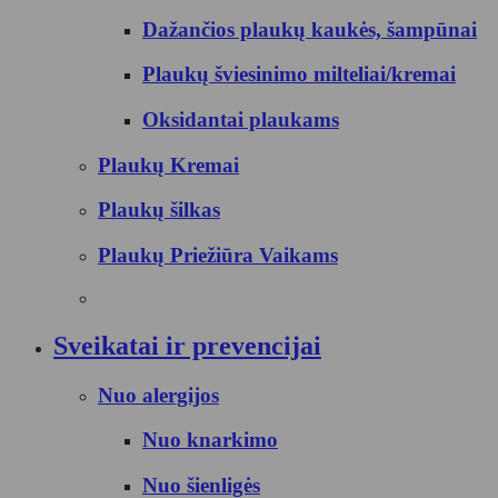
Dažančios plaukų kaukės, šampūnai
Plaukų šviesinimo milteliai/kremai
Oksidantai plaukams
Plaukų Kremai
Plaukų šilkas
Plaukų Priežiūra Vaikams
Sveikatai ir prevencijai
Nuo alergijos
Nuo knarkimo
Nuo šienligės