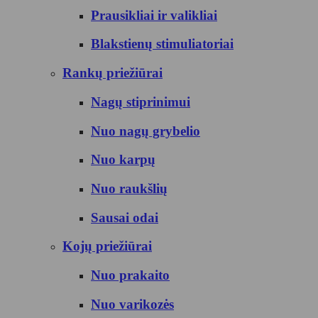
Prausikliai ir valikliai
Blakstienų stimuliatoriai
Rankų priežiūrai
Nagų stiprinimui
Nuo nagų grybelio
Nuo karpų
Nuo raukšlių
Sausai odai
Kojų priežiūrai
Nuo prakaito
Nuo varikozės