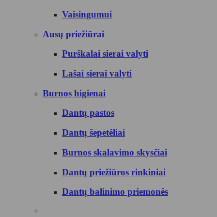
Vaisingumui
Ausų priežiūrai
Purškalai sierai valyti
Lašai sierai valyti
Burnos higienai
Dantų pastos
Dantų šepetėliai
Burnos skalavimo skysčiai
Dantų priežiūros rinkiniai
Dantų balinimo priemonės