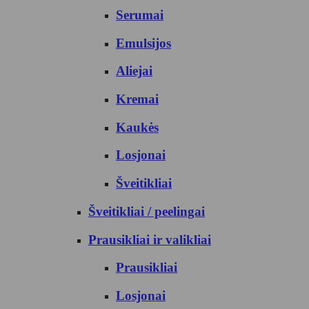
Serumai
Emulsijos
Aliejai
Kremai
Kaukės
Losjonai
Šveitikliai
Šveitikliai / peelingai
Prausikliai ir valikliai
Prausikliai
Losjonai