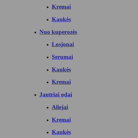
Kremai
Kaukės
Nuo kuperozės
Losjonai
Serumai
Kaukės
Kremai
Jautriai odai
Aliejai
Kremai
Kaukės