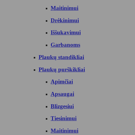
Maitinimui
Drėkinimui
Iššukavimui
Garbanoms
Plaukų standikliai
Plaukų purškikliai
Apimčiai
Apsaugai
Blizgesiui
Tiesinimui
Maitinimui