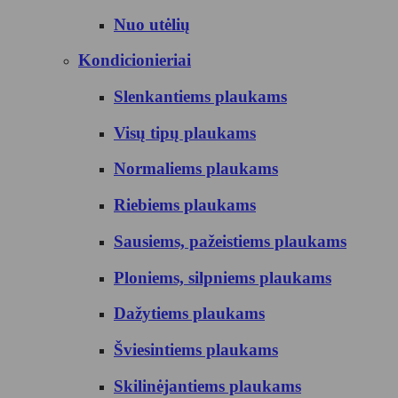
Nuo utėlių
Kondicionieriai
Slenkantiems plaukams
Visų tipų plaukams
Normaliems plaukams
Riebiems plaukams
Sausiems, pažeistiems plaukams
Ploniems, silpniems plaukams
Dažytiems plaukams
Šviesintiems plaukams
Skilinėjantiems plaukams