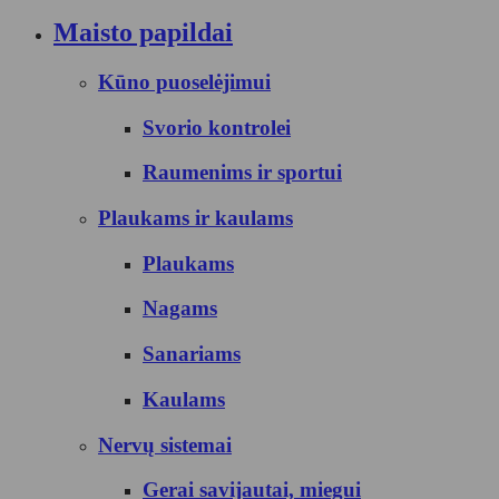
Maisto papildai
Kūno puoselėjimui
Svorio kontrolei
Raumenims ir sportui
Plaukams ir kaulams
Plaukams
Nagams
Sanariams
Kaulams
Nervų sistemai
Gerai savijautai, miegui