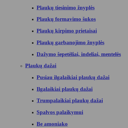
Plaukų tiesinimo žnyplės
Plaukų formavimo šukos
Plaukų kirpimo prietaisai
Plaukų garbanojimo žnyplės
Dažymo šepetėliai, indeliai, mentelės
Plaukų dažai
Pusiau ilgalaikiai plaukų dažai
Ilgalaikiai plaukų dažai
Trumpalaikiai plaukų dažai
Spalvos palaikymui
Be amoniako