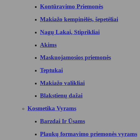
Kontūravimo Priemonės
Makiažo kempinėlės, šepetėliai
Nagų Lakai, Stiprikliai
Akims
Maskuojamosios priemonės
Teptukai
Makiažo valikliai
Blakstienų dažai
Kosmetika Vyrams
Barzdai Ir Ūsams
Plaukų formavimo priemonės vyrams