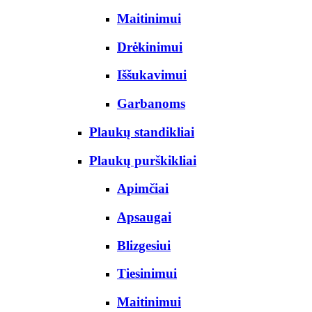
Maitinimui
Drėkinimui
Iššukavimui
Garbanoms
Plaukų standikliai
Plaukų purškikliai
Apimčiai
Apsaugai
Blizgesiui
Tiesinimui
Maitinimui