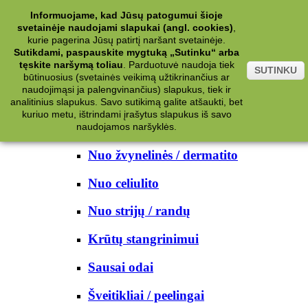
Kategorijos
Informuojame, kad Jūsų patogumui šioje
svetainėje naudojami slapukai (angl. cookies)
,
Kosmetika
kurie pagerina Jūsų patirtį naršant svetainėje.
Sutikdami, paspauskite mygtuką „Sutinku“ arba
tęskite naršymą toliau
.
Parduotuvė naudoja tiek
Kūno priežiūrai
SUTINKU
būtinuosius (svetainės veikimą užtikrinančius ar
naudojimąsi ja palengvinančius) slapukus, tiek ir
Nuo prakaito
analitinius slapukus. Savo sutikimą galite atšaukti, bet
kuriuo metu, ištrindami įrašytus slapukus iš savo
Kūno prausikliai
naudojamos naršyklės.
Nuo žvynelinės / dermatito
Nuo celiulito
Nuo strijų / randų
Krūtų stangrinimui
Sausai odai
Šveitikliai / peelingai