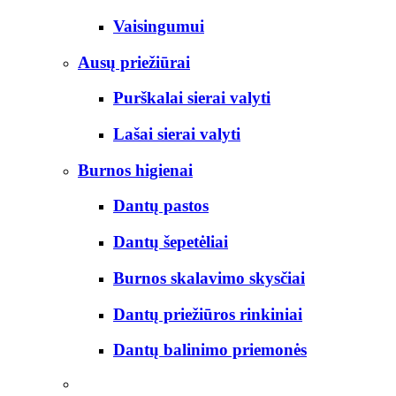
Vaisingumui
Ausų priežiūrai
Purškalai sierai valyti
Lašai sierai valyti
Burnos higienai
Dantų pastos
Dantų šepetėliai
Burnos skalavimo skysčiai
Dantų priežiūros rinkiniai
Dantų balinimo priemonės