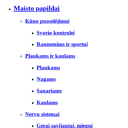
Maisto papildai
Kūno puoselėjimui
Svorio kontrolei
Raumenims ir sportui
Plaukams ir kaulams
Plaukams
Nagams
Sanariams
Kaulams
Nervų sistemai
Gerai savijautai, miegui