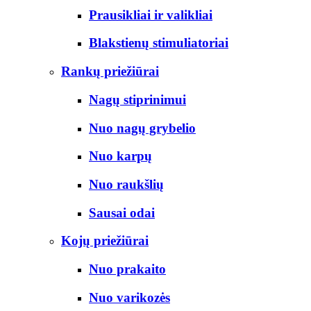
Prausikliai ir valikliai
Blakstienų stimuliatoriai
Rankų priežiūrai
Nagų stiprinimui
Nuo nagų grybelio
Nuo karpų
Nuo raukšlių
Sausai odai
Kojų priežiūrai
Nuo prakaito
Nuo varikozės