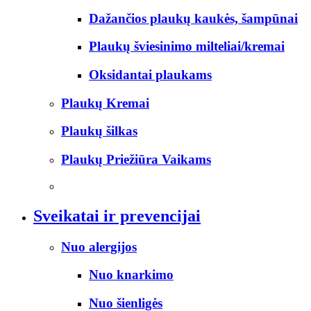
Dažančios plaukų kaukės, šampūnai
Plaukų šviesinimo milteliai/kremai
Oksidantai plaukams
Plaukų Kremai
Plaukų šilkas
Plaukų Priežiūra Vaikams
Sveikatai ir prevencijai
Nuo alergijos
Nuo knarkimo
Nuo šienligės