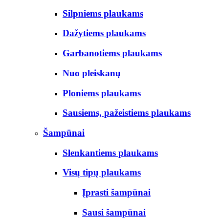
Silpniems plaukams
Dažytiems plaukams
Garbanotiems plaukams
Nuo pleiskanų
Ploniems plaukams
Sausiems, pažeistiems plaukams
Šampūnai
Slenkantiems plaukams
Visų tipų plaukams
Įprasti šampūnai
Sausi šampūnai