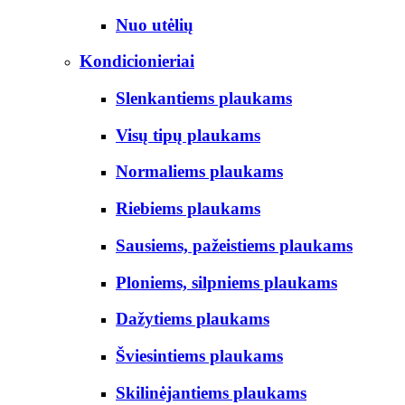
Nuo utėlių
Kondicionieriai
Slenkantiems plaukams
Visų tipų plaukams
Normaliems plaukams
Riebiems plaukams
Sausiems, pažeistiems plaukams
Ploniems, silpniems plaukams
Dažytiems plaukams
Šviesintiems plaukams
Skilinėjantiems plaukams