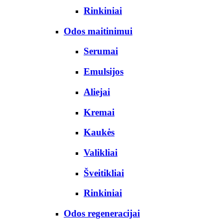
Rinkiniai
Odos maitinimui
Serumai
Emulsijos
Aliejai
Kremai
Kaukės
Valikliai
Šveitikliai
Rinkiniai
Odos regeneracijai