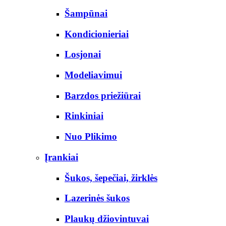
Šampūnai
Kondicionieriai
Losjonai
Modeliavimui
Barzdos priežiūrai
Rinkiniai
Nuo Plikimo
Įrankiai
Šukos, šepečiai, žirklės
Lazerinės šukos
Plaukų džiovintuvai