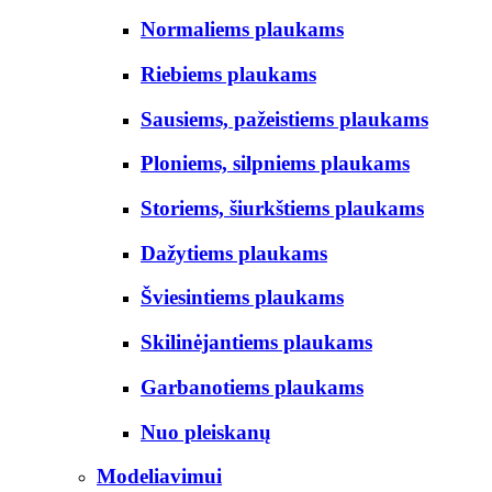
Normaliems plaukams
Riebiems plaukams
Sausiems, pažeistiems plaukams
Ploniems, silpniems plaukams
Storiems, šiurkštiems plaukams
Dažytiems plaukams
Šviesintiems plaukams
Skilinėjantiems plaukams
Garbanotiems plaukams
Nuo pleiskanų
Modeliavimui