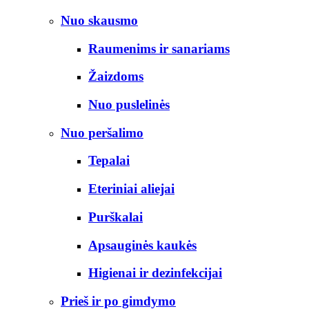
Nuo skausmo
Raumenims ir sanariams
Žaizdoms
Nuo puslelinės
Nuo peršalimo
Tepalai
Eteriniai aliejai
Purškalai
Apsauginės kaukės
Higienai ir dezinfekcijai
Prieš ir po gimdymo