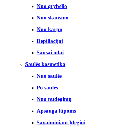
Nuo grybelio
Nuo skausmo
Nuo karpų
Depiliacijai
Sausai odai
Saulės kosmetika
Nuo saulės
Po saulės
Nuo nudegimų
Apsauga lūpoms
Savaiminiam Įdegiui