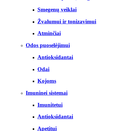
Smegenų veiklai
Žvalumui ir tonizavimui
Atminčiai
Odos puoselėjimui
Antioksidantai
Odai
Kojoms
Imuninei sistemai
Imunitetui
Antioksidantai
Apetitui