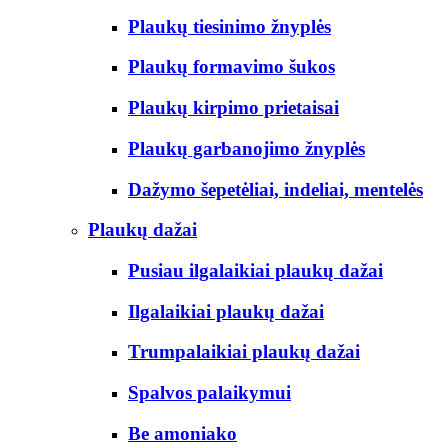
Plaukų tiesinimo žnyplės
Plaukų formavimo šukos
Plaukų kirpimo prietaisai
Plaukų garbanojimo žnyplės
Dažymo šepetėliai, indeliai, mentelės
Plaukų dažai
Pusiau ilgalaikiai plaukų dažai
Ilgalaikiai plaukų dažai
Trumpalaikiai plaukų dažai
Spalvos palaikymui
Be amoniako