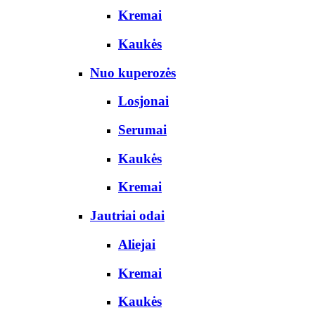
Kremai
Kaukės
Nuo kuperozės
Losjonai
Serumai
Kaukės
Kremai
Jautriai odai
Aliejai
Kremai
Kaukės