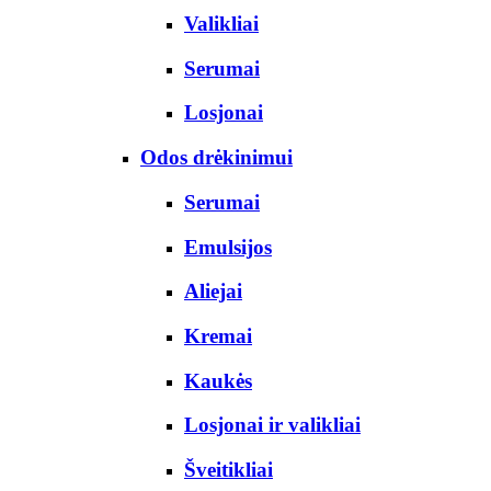
Valikliai
Serumai
Losjonai
Odos drėkinimui
Serumai
Emulsijos
Aliejai
Kremai
Kaukės
Losjonai ir valikliai
Šveitikliai