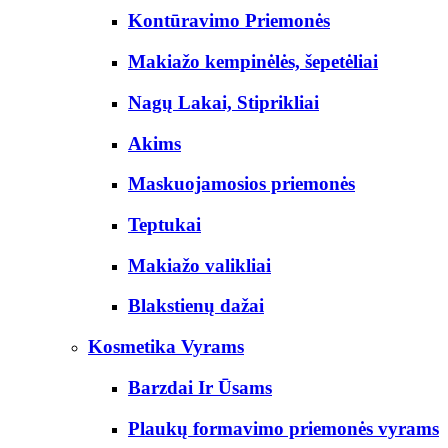
Kontūravimo Priemonės
Makiažo kempinėlės, šepetėliai
Nagų Lakai, Stiprikliai
Akims
Maskuojamosios priemonės
Teptukai
Makiažo valikliai
Blakstienų dažai
Kosmetika Vyrams
Barzdai Ir Ūsams
Plaukų formavimo priemonės vyrams