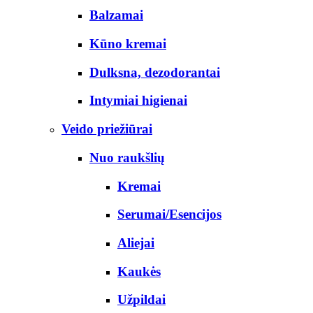
Balzamai
Kūno kremai
Dulksna, dezodorantai
Intymiai higienai
Veido priežiūrai
Nuo raukšlių
Kremai
Serumai/Esencijos
Aliejai
Kaukės
Užpildai