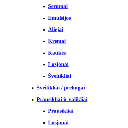
Serumai
Emulsijos
Aliejai
Kremai
Kaukės
Losjonai
Šveitikliai
Šveitikliai / peelingai
Prausikliai ir valikliai
Prausikliai
Losjonai