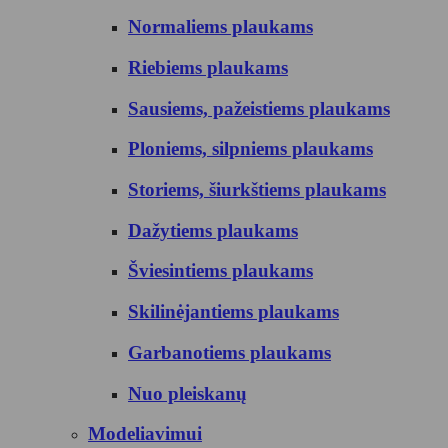
Normaliems plaukams
Riebiems plaukams
Sausiems, pažeistiems plaukams
Ploniems, silpniems plaukams
Storiems, šiurkštiems plaukams
Dažytiems plaukams
Šviesintiems plaukams
Skilinėjantiems plaukams
Garbanotiems plaukams
Nuo pleiskanų
Modeliavimui