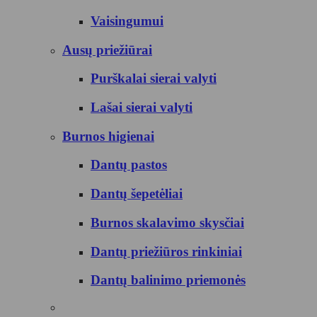
Vaisingumui
Ausų priežiūrai
Purškalai sierai valyti
Lašai sierai valyti
Burnos higienai
Dantų pastos
Dantų šepetėliai
Burnos skalavimo skysčiai
Dantų priežiūros rinkiniai
Dantų balinimo priemonės