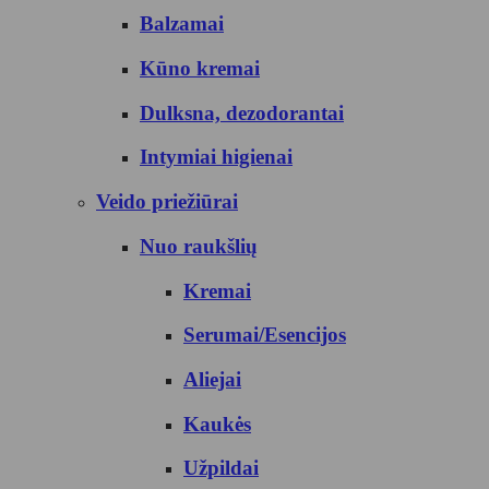
Balzamai
Kūno kremai
Dulksna, dezodorantai
Intymiai higienai
Veido priežiūrai
Nuo raukšlių
Kremai
Serumai/Esencijos
Aliejai
Kaukės
Užpildai