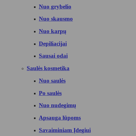
Nuo grybelio
Nuo skausmo
Nuo karpų
Depiliacijai
Sausai odai
Saulės kosmetika
Nuo saulės
Po saulės
Nuo nudegimų
Apsauga lūpoms
Savaiminiam Įdegiui