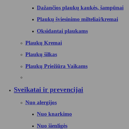
Dažančios plaukų kaukės, šampūnai
Plaukų šviesinimo milteliai/kremai
Oksidantai plaukams
Plaukų Kremai
Plaukų šilkas
Plaukų Priežiūra Vaikams
Sveikatai ir prevencijai
Nuo alergijos
Nuo knarkimo
Nuo šienligės