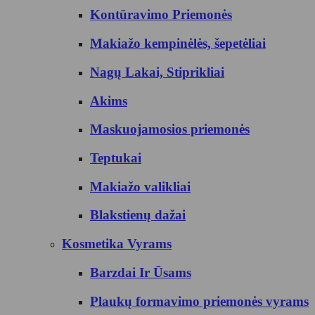
Kontūravimo Priemonės
Makiažo kempinėlės, šepetėliai
Nagų Lakai, Stiprikliai
Akims
Maskuojamosios priemonės
Teptukai
Makiažo valikliai
Blakstienų dažai
Kosmetika Vyrams
Barzdai Ir Ūsams
Plaukų formavimo priemonės vyrams