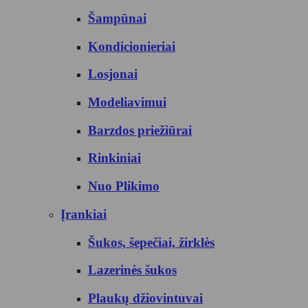
Šampūnai
Kondicionieriai
Losjonai
Modeliavimui
Barzdos priežiūrai
Rinkiniai
Nuo Plikimo
Įrankiai
Šukos, šepečiai, žirklės
Lazerinės šukos
Plaukų džiovintuvai