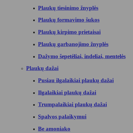
Plaukų tiesinimo žnyplės
Plaukų formavimo šukos
Plaukų kirpimo prietaisai
Plaukų garbanojimo žnyplės
Dažymo šepetėliai, indeliai, mentelės
Plaukų dažai
Pusiau ilgalaikiai plaukų dažai
Ilgalaikiai plaukų dažai
Trumpalaikiai plaukų dažai
Spalvos palaikymui
Be amoniako