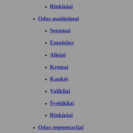
Rinkiniai
Odos maitinimui
Serumai
Emulsijos
Aliejai
Kremai
Kaukės
Valikliai
Šveitikliai
Rinkiniai
Odos regeneracijai