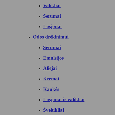
Valikliai
Serumai
Losjonai
Odos drėkinimui
Serumai
Emulsijos
Aliejai
Kremai
Kaukės
Losjonai ir valikliai
Šveitikliai