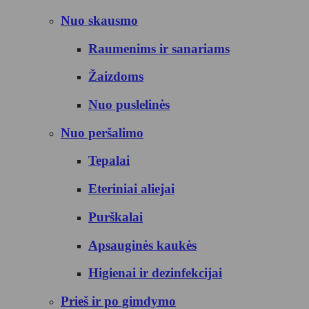
Nuo skausmo
Raumenims ir sanariams
Žaizdoms
Nuo puslelinės
Nuo peršalimo
Tepalai
Eteriniai aliejai
Purškalai
Apsauginės kaukės
Higienai ir dezinfekcijai
Prieš ir po gimdymo