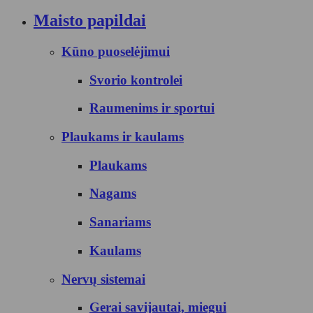
Maisto papildai
Kūno puoselėjimui
Svorio kontrolei
Raumenims ir sportui
Plaukams ir kaulams
Plaukams
Nagams
Sanariams
Kaulams
Nervų sistemai
Gerai savijautai, miegui