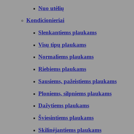
Nuo utėlių
Kondicionieriai
Slenkantiems plaukams
Visų tipų plaukams
Normaliems plaukams
Riebiems plaukams
Sausiems, pažeistiems plaukams
Ploniems, silpniems plaukams
Dažytiems plaukams
Šviesintiems plaukams
Skilinėjantiems plaukams