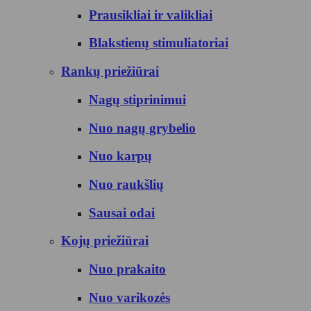
Prausikliai ir valikliai
Blakstienų stimuliatoriai
Rankų priežiūrai
Nagų stiprinimui
Nuo nagų grybelio
Nuo karpų
Nuo raukšlių
Sausai odai
Kojų priežiūrai
Nuo prakaito
Nuo varikozės