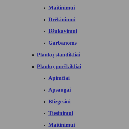
Maitinimui
Drėkinimui
Iššukavimui
Garbanoms
Plaukų standikliai
Plaukų purškikliai
Apimčiai
Apsaugai
Blizgesiui
Tiesinimui
Maitinimui