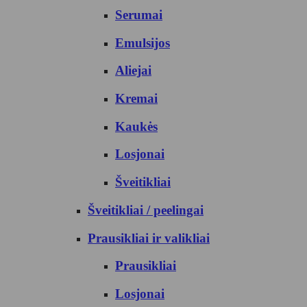
Serumai
Emulsijos
Aliejai
Kremai
Kaukės
Losjonai
Šveitikliai
Šveitikliai / peelingai
Prausikliai ir valikliai
Prausikliai
Losjonai