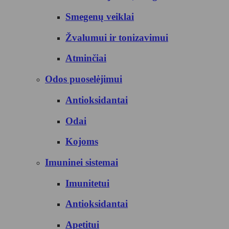
Smegenų veiklai
Žvalumui ir tonizavimui
Atminčiai
Odos puoselėjimui
Antioksidantai
Odai
Kojoms
Imuninei sistemai
Imunitetui
Antioksidantai
Apetitui