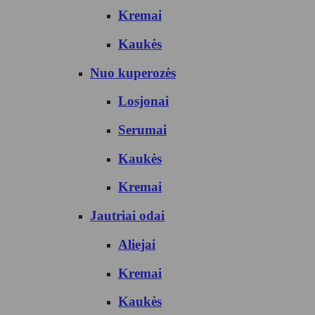
Kremai
Kaukės
Nuo kuperozės
Losjonai
Serumai
Kaukės
Kremai
Jautriai odai
Aliejai
Kremai
Kaukės