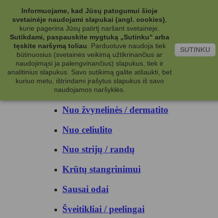
Kategorijos
Informuojame, kad Jūsų patogumui šioje
svetainėje naudojami slapukai (angl. cookies)
,
Kosmetika
kurie pagerina Jūsų patirtį naršant svetainėje.
Sutikdami, paspauskite mygtuką „Sutinku“ arba
tęskite naršymą toliau
.
Parduotuvė naudoja tiek
Kūno priežiūrai
SUTINKU
būtinuosius (svetainės veikimą užtikrinančius ar
naudojimąsi ja palengvinančius) slapukus, tiek ir
Nuo prakaito
analitinius slapukus. Savo sutikimą galite atšaukti, bet
kuriuo metu, ištrindami įrašytus slapukus iš savo
Kūno prausikliai
naudojamos naršyklės.
Nuo žvynelinės / dermatito
Nuo celiulito
Nuo strijų / randų
Krūtų stangrinimui
Sausai odai
Šveitikliai / peelingai