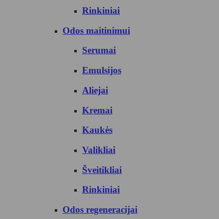
Rinkiniai
Odos maitinimui
Serumai
Emulsijos
Aliejai
Kremai
Kaukės
Valikliai
Šveitikliai
Rinkiniai
Odos regeneracijai