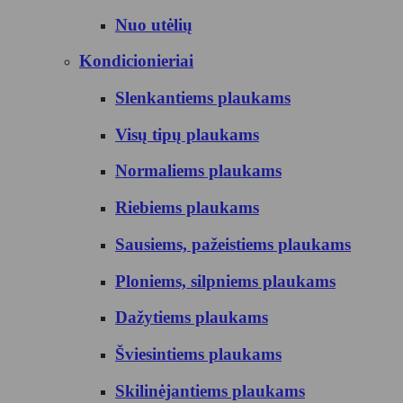
Nuo utėlių
Kondicionieriai
Slenkantiems plaukams
Visų tipų plaukams
Normaliems plaukams
Riebiems plaukams
Sausiems, pažeistiems plaukams
Ploniems, silpniems plaukams
Dažytiems plaukams
Šviesintiems plaukams
Skilinėjantiems plaukams