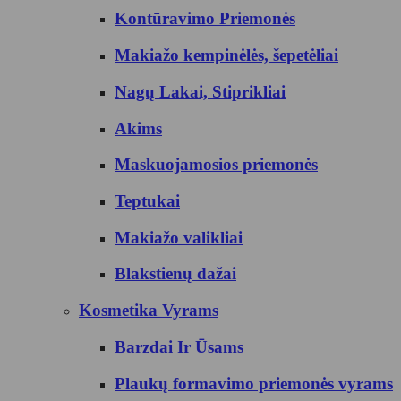
Kontūravimo Priemonės
Makiažo kempinėlės, šepetėliai
Nagų Lakai, Stiprikliai
Akims
Maskuojamosios priemonės
Teptukai
Makiažo valikliai
Blakstienų dažai
Kosmetika Vyrams
Barzdai Ir Ūsams
Plaukų formavimo priemonės vyrams