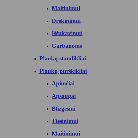
Maitinimui
Drėkinimui
Iššukavimui
Garbanoms
Plaukų standikliai
Plaukų purškikliai
Apimčiai
Apsaugai
Blizgesiui
Tiesinimui
Maitinimui