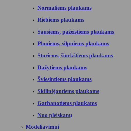
Normaliems plaukams
Riebiems plaukams
Sausiems, pažeistiems plaukams
Ploniems, silpniems plaukams
Storiems, šiurkštiems plaukams
Dažytiems plaukams
Šviesintiems plaukams
Skilinėjantiems plaukams
Garbanotiems plaukams
Nuo pleiskanų
Modeliavimui