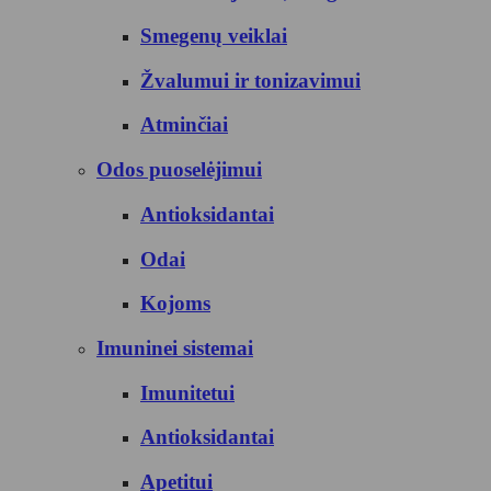
Smegenų veiklai
Žvalumui ir tonizavimui
Atminčiai
Odos puoselėjimui
Antioksidantai
Odai
Kojoms
Imuninei sistemai
Imunitetui
Antioksidantai
Apetitui