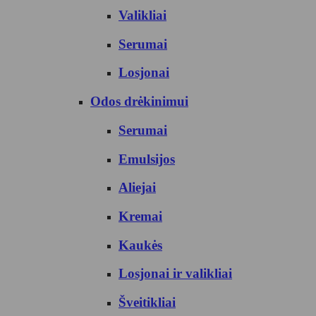
Valikliai
Serumai
Losjonai
Odos drėkinimui
Serumai
Emulsijos
Aliejai
Kremai
Kaukės
Losjonai ir valikliai
Šveitikliai