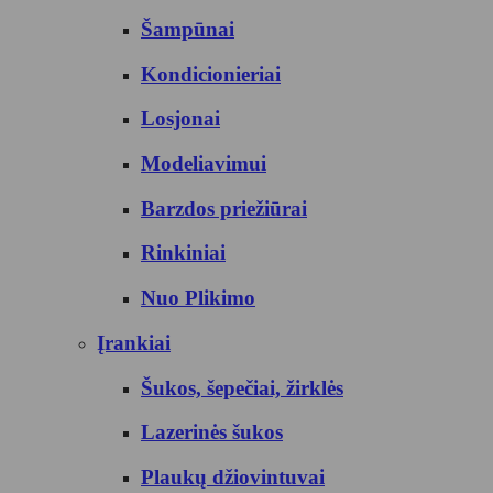
Šampūnai
Kondicionieriai
Losjonai
Modeliavimui
Barzdos priežiūrai
Rinkiniai
Nuo Plikimo
Įrankiai
Šukos, šepečiai, žirklės
Lazerinės šukos
Plaukų džiovintuvai