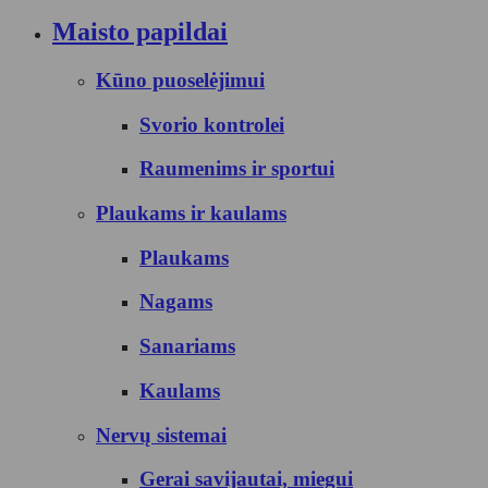
Maisto papildai
Kūno puoselėjimui
Svorio kontrolei
Raumenims ir sportui
Plaukams ir kaulams
Plaukams
Nagams
Sanariams
Kaulams
Nervų sistemai
Gerai savijautai, miegui