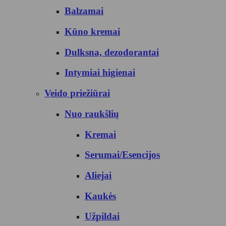
Balzamai
Kūno kremai
Dulksna, dezodorantai
Intymiai higienai
Veido priežiūrai
Nuo raukšlių
Kremai
Serumai/Esencijos
Aliejai
Kaukės
Užpildai