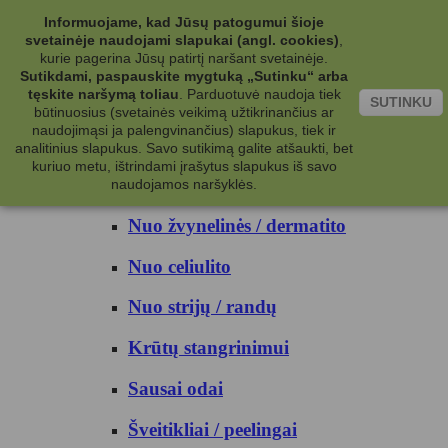
Kategorijos
Informuojame, kad Jūsų patogumui šioje
svetainėje naudojami slapukai (angl. cookies)
,
Kosmetika
kurie pagerina Jūsų patirtį naršant svetainėje.
Sutikdami, paspauskite mygtuką „Sutinku“ arba
tęskite naršymą toliau
.
Parduotuvė naudoja tiek
Kūno priežiūrai
SUTINKU
būtinuosius (svetainės veikimą užtikrinančius ar
naudojimąsi ja palengvinančius) slapukus, tiek ir
Nuo prakaito
analitinius slapukus. Savo sutikimą galite atšaukti, bet
kuriuo metu, ištrindami įrašytus slapukus iš savo
Kūno prausikliai
naudojamos naršyklės.
Nuo žvynelinės / dermatito
Nuo celiulito
Nuo strijų / randų
Krūtų stangrinimui
Sausai odai
Šveitikliai / peelingai