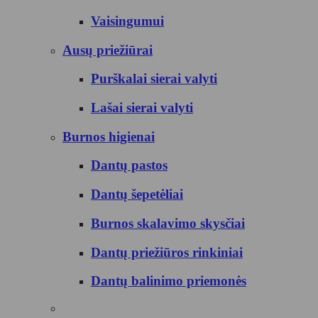
Vaisingumui
Ausų priežiūrai
Purškalai sierai valyti
Lašai sierai valyti
Burnos higienai
Dantų pastos
Dantų šepetėliai
Burnos skalavimo skysčiai
Dantų priežiūros rinkiniai
Dantų balinimo priemonės