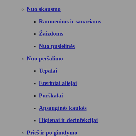
Nuo skausmo
Raumenims ir sanariams
Žaizdoms
Nuo puslelinės
Nuo peršalimo
Tepalai
Eteriniai aliejai
Purškalai
Apsauginės kaukės
Higienai ir dezinfekcijai
Prieš ir po gimdymo