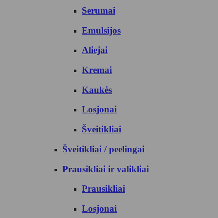
Serumai
Emulsijos
Aliejai
Kremai
Kaukės
Losjonai
Šveitikliai
Šveitikliai / peelingai
Prausikliai ir valikliai
Prausikliai
Losjonai