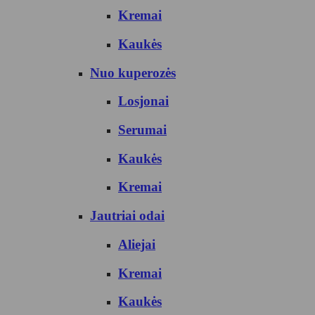
Kremai
Kaukės
Nuo kuperozės
Losjonai
Serumai
Kaukės
Kremai
Jautriai odai
Aliejai
Kremai
Kaukės