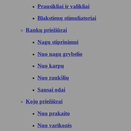
Prausikliai ir valikliai
Blakstienų stimuliatoriai
Rankų priežiūrai
Nagų stiprinimui
Nuo nagų grybelio
Nuo karpų
Nuo raukšlių
Sausai odai
Kojų priežiūrai
Nuo prakaito
Nuo varikozės