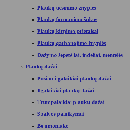
Plaukų tiesinimo žnyplės
Plaukų formavimo šukos
Plaukų kirpimo prietaisai
Plaukų garbanojimo žnyplės
Dažymo šepetėliai, indeliai, mentelės
Plaukų dažai
Pusiau ilgalaikiai plaukų dažai
Ilgalaikiai plaukų dažai
Trumpalaikiai plaukų dažai
Spalvos palaikymui
Be amoniako