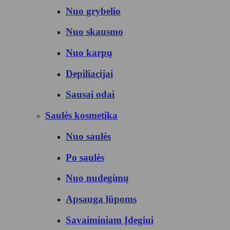
Nuo grybelio
Nuo skausmo
Nuo karpų
Depiliacijai
Sausai odai
Saulės kosmetika
Nuo saulės
Po saulės
Nuo nudegimų
Apsauga lūpoms
Savaiminiam Įdegiui