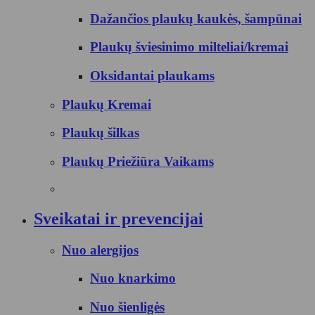
Dažančios plaukų kaukės, šampūnai
Plaukų šviesinimo milteliai/kremai
Oksidantai plaukams
Plaukų Kremai
Plaukų šilkas
Plaukų Priežiūra Vaikams
Sveikatai ir prevencijai
Nuo alergijos
Nuo knarkimo
Nuo šienligės