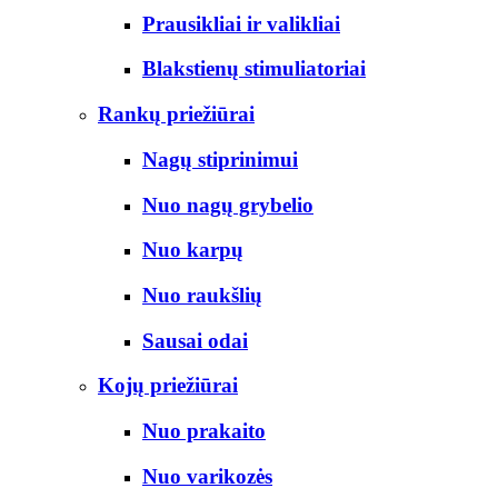
Prausikliai ir valikliai
Blakstienų stimuliatoriai
Rankų priežiūrai
Nagų stiprinimui
Nuo nagų grybelio
Nuo karpų
Nuo raukšlių
Sausai odai
Kojų priežiūrai
Nuo prakaito
Nuo varikozės