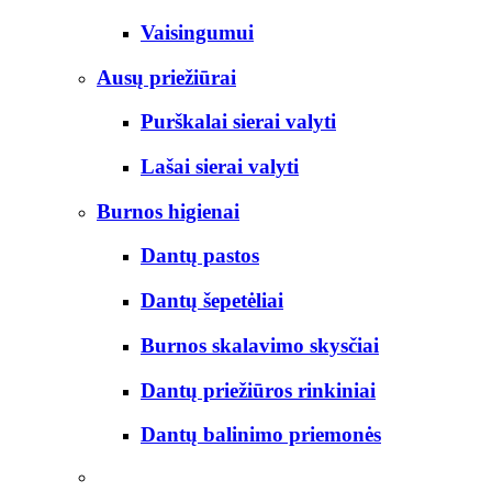
Vaisingumui
Ausų priežiūrai
Purškalai sierai valyti
Lašai sierai valyti
Burnos higienai
Dantų pastos
Dantų šepetėliai
Burnos skalavimo skysčiai
Dantų priežiūros rinkiniai
Dantų balinimo priemonės