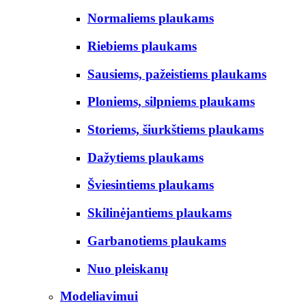
Normaliems plaukams
Riebiems plaukams
Sausiems, pažeistiems plaukams
Ploniems, silpniems plaukams
Storiems, šiurkštiems plaukams
Dažytiems plaukams
Šviesintiems plaukams
Skilinėjantiems plaukams
Garbanotiems plaukams
Nuo pleiskanų
Modeliavimui