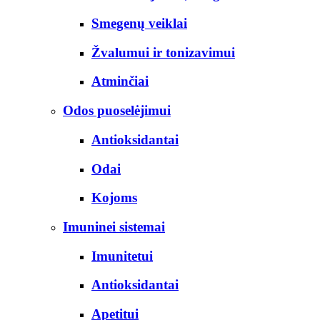
Smegenų veiklai
Žvalumui ir tonizavimui
Atminčiai
Odos puoselėjimui
Antioksidantai
Odai
Kojoms
Imuninei sistemai
Imunitetui
Antioksidantai
Apetitui