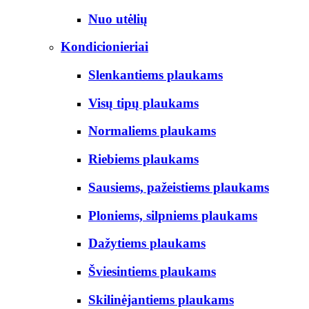
Nuo utėlių
Kondicionieriai
Slenkantiems plaukams
Visų tipų plaukams
Normaliems plaukams
Riebiems plaukams
Sausiems, pažeistiems plaukams
Ploniems, silpniems plaukams
Dažytiems plaukams
Šviesintiems plaukams
Skilinėjantiems plaukams