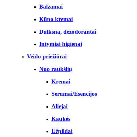
Balzamai
Kūno kremai
Dulksna, dezodorantai
Intymiai higienai
Veido priežiūrai
Nuo raukšlių
Kremai
Serumai/Esencijos
Aliejai
Kaukės
Užpildai