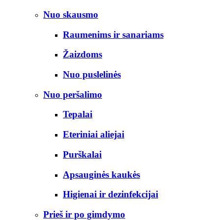
Nuo skausmo
Raumenims ir sanariams
Žaizdoms
Nuo puslelinės
Nuo peršalimo
Tepalai
Eteriniai aliejai
Purškalai
Apsauginės kaukės
Higienai ir dezinfekcijai
Prieš ir po gimdymo