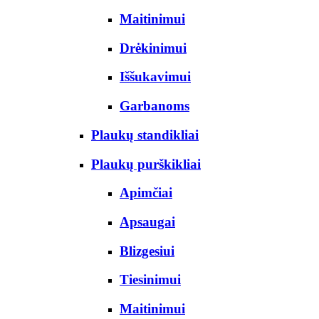
Maitinimui
Drėkinimui
Iššukavimui
Garbanoms
Plaukų standikliai
Plaukų purškikliai
Apimčiai
Apsaugai
Blizgesiui
Tiesinimui
Maitinimui