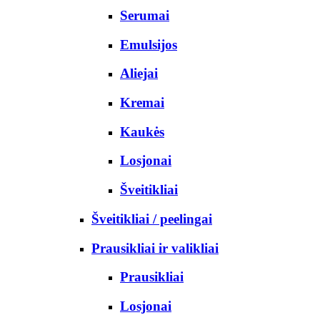
Serumai
Emulsijos
Aliejai
Kremai
Kaukės
Losjonai
Šveitikliai
Šveitikliai / peelingai
Prausikliai ir valikliai
Prausikliai
Losjonai