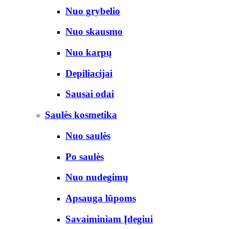
Nuo grybelio
Nuo skausmo
Nuo karpų
Depiliacijai
Sausai odai
Saulės kosmetika
Nuo saulės
Po saulės
Nuo nudegimų
Apsauga lūpoms
Savaiminiam Įdegiui