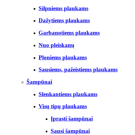
Silpniems plaukams
Dažytiems plaukams
Garbanotiems plaukams
Nuo pleiskanų
Ploniems plaukams
Sausiems, pažeistiems plaukams
Šampūnai
Slenkantiems plaukams
Visų tipų plaukams
Įprasti šampūnai
Sausi šampūnai