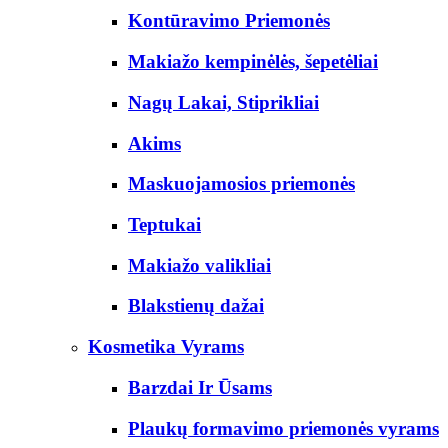
Kontūravimo Priemonės
Makiažo kempinėlės, šepetėliai
Nagų Lakai, Stiprikliai
Akims
Maskuojamosios priemonės
Teptukai
Makiažo valikliai
Blakstienų dažai
Kosmetika Vyrams
Barzdai Ir Ūsams
Plaukų formavimo priemonės vyrams