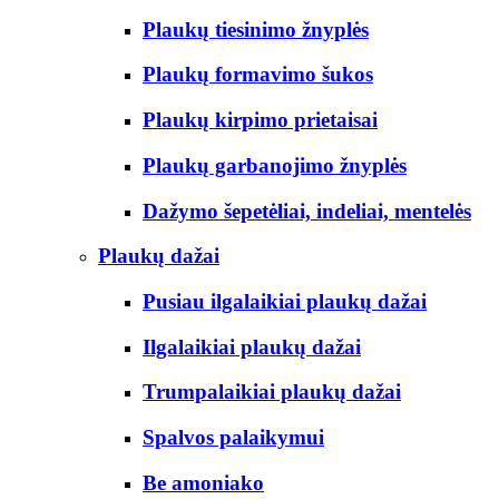
Plaukų tiesinimo žnyplės
Plaukų formavimo šukos
Plaukų kirpimo prietaisai
Plaukų garbanojimo žnyplės
Dažymo šepetėliai, indeliai, mentelės
Plaukų dažai
Pusiau ilgalaikiai plaukų dažai
Ilgalaikiai plaukų dažai
Trumpalaikiai plaukų dažai
Spalvos palaikymui
Be amoniako