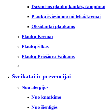
Dažančios plaukų kaukės, šampūnai
Plaukų šviesinimo milteliai/kremai
Oksidantai plaukams
Plaukų Kremai
Plaukų šilkas
Plaukų Priežiūra Vaikams
Sveikatai ir prevencijai
Nuo alergijos
Nuo knarkimo
Nuo šienligės