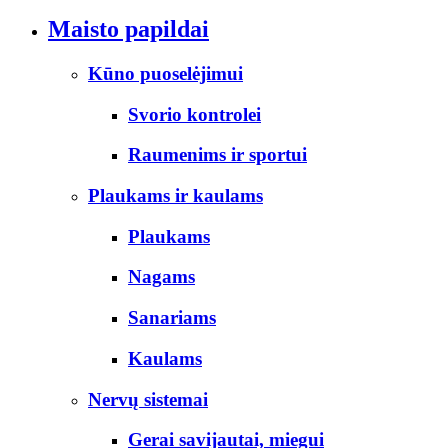
Maisto papildai
Kūno puoselėjimui
Svorio kontrolei
Raumenims ir sportui
Plaukams ir kaulams
Plaukams
Nagams
Sanariams
Kaulams
Nervų sistemai
Gerai savijautai, miegui