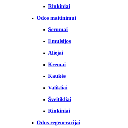
Rinkiniai
Odos maitinimui
Serumai
Emulsijos
Aliejai
Kremai
Kaukės
Valikliai
Šveitikliai
Rinkiniai
Odos regeneracijai