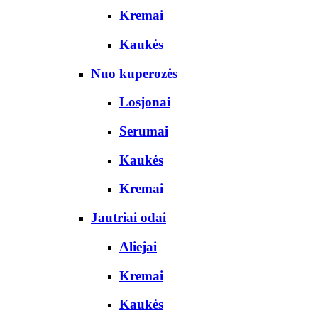
Kremai
Kaukės
Nuo kuperozės
Losjonai
Serumai
Kaukės
Kremai
Jautriai odai
Aliejai
Kremai
Kaukės