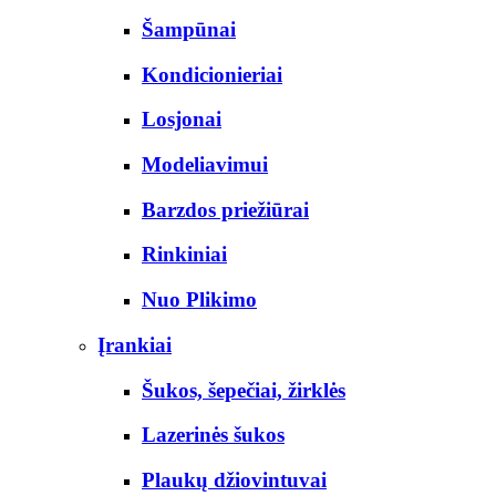
Šampūnai
Kondicionieriai
Losjonai
Modeliavimui
Barzdos priežiūrai
Rinkiniai
Nuo Plikimo
Įrankiai
Šukos, šepečiai, žirklės
Lazerinės šukos
Plaukų džiovintuvai