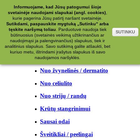
Kategorijos
Informuojame, kad Jūsų patogumui šioje
svetainėje naudojami slapukai (angl. cookies)
,
Kosmetika
kurie pagerina Jūsų patirtį naršant svetainėje.
Sutikdami, paspauskite mygtuką „Sutinku“ arba
tęskite naršymą toliau
.
Parduotuvė naudoja tiek
Kūno priežiūrai
SUTINKU
būtinuosius (svetainės veikimą užtikrinančius ar
naudojimąsi ja palengvinančius) slapukus, tiek ir
Nuo prakaito
analitinius slapukus. Savo sutikimą galite atšaukti, bet
kuriuo metu, ištrindami įrašytus slapukus iš savo
Kūno prausikliai
naudojamos naršyklės.
Nuo žvynelinės / dermatito
Nuo celiulito
Nuo strijų / randų
Krūtų stangrinimui
Sausai odai
Šveitikliai / peelingai