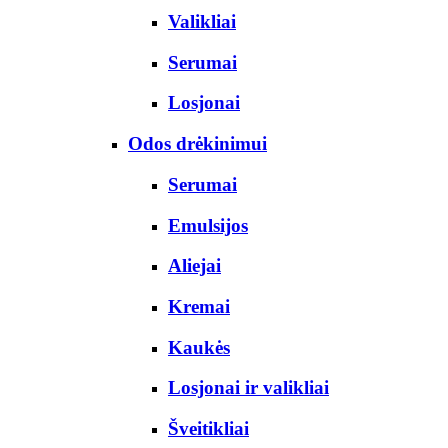
Valikliai
Serumai
Losjonai
Odos drėkinimui
Serumai
Emulsijos
Aliejai
Kremai
Kaukės
Losjonai ir valikliai
Šveitikliai