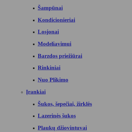
Šampūnai
Kondicionieriai
Losjonai
Modeliavimui
Barzdos priežiūrai
Rinkiniai
Nuo Plikimo
Įrankiai
Šukos, šepečiai, žirklės
Lazerinės šukos
Plaukų džiovintuvai