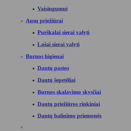
Vaisingumui
Ausų priežiūrai
Purškalai sierai valyti
Lašai sierai valyti
Burnos higienai
Dantų pastos
Dantų šepetėliai
Burnos skalavimo skysčiai
Dantų priežiūros rinkiniai
Dantų balinimo priemonės