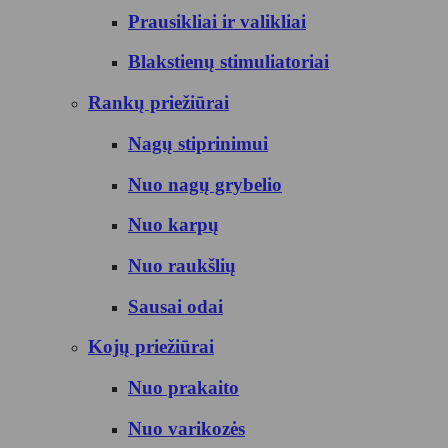
Prausikliai ir valikliai
Blakstienų stimuliatoriai
Rankų priežiūrai
Nagų stiprinimui
Nuo nagų grybelio
Nuo karpų
Nuo raukšlių
Sausai odai
Kojų priežiūrai
Nuo prakaito
Nuo varikozės