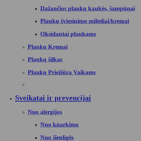
Dažančios plaukų kaukės, šampūnai
Plaukų šviesinimo milteliai/kremai
Oksidantai plaukams
Plaukų Kremai
Plaukų šilkas
Plaukų Priežiūra Vaikams
Sveikatai ir prevencijai
Nuo alergijos
Nuo knarkimo
Nuo šienligės