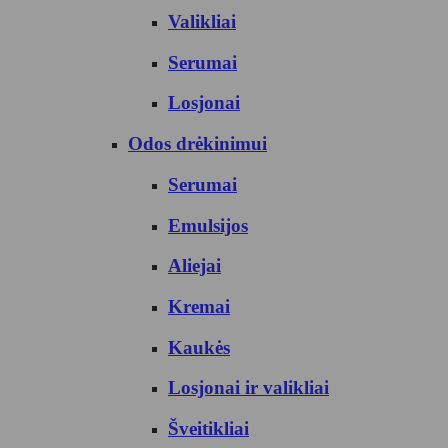
Valikliai
Serumai
Losjonai
Odos drėkinimui
Serumai
Emulsijos
Aliejai
Kremai
Kaukės
Losjonai ir valikliai
Šveitikliai