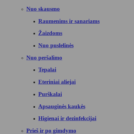
Nuo skausmo
Raumenims ir sanariams
Žaizdoms
Nuo puslelinės
Nuo peršalimo
Tepalai
Eteriniai aliejai
Purškalai
Apsauginės kaukės
Higienai ir dezinfekcijai
Prieš ir po gimdymo