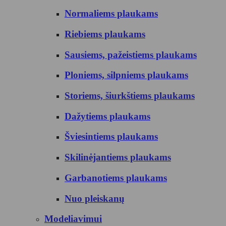
Normaliems plaukams
Riebiems plaukams
Sausiems, pažeistiems plaukams
Ploniems, silpniems plaukams
Storiems, šiurkštiems plaukams
Dažytiems plaukams
Šviesintiems plaukams
Skilinėjantiems plaukams
Garbanotiems plaukams
Nuo pleiskanų
Modeliavimui