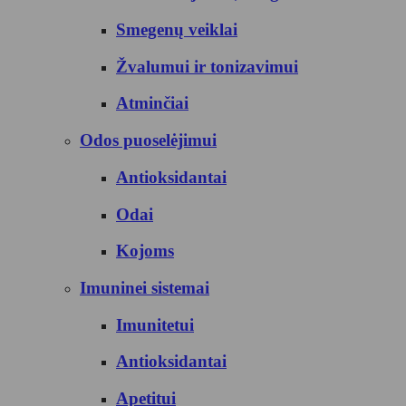
Smegenų veiklai
Žvalumui ir tonizavimui
Atminčiai
Odos puoselėjimui
Antioksidantai
Odai
Kojoms
Imuninei sistemai
Imunitetui
Antioksidantai
Apetitui