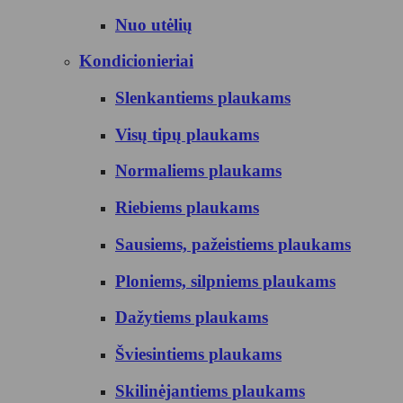
Nuo utėlių
Kondicionieriai
Slenkantiems plaukams
Visų tipų plaukams
Normaliems plaukams
Riebiems plaukams
Sausiems, pažeistiems plaukams
Ploniems, silpniems plaukams
Dažytiems plaukams
Šviesintiems plaukams
Skilinėjantiems plaukams