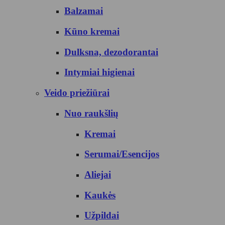
Balzamai
Kūno kremai
Dulksna, dezodorantai
Intymiai higienai
Veido priežiūrai
Nuo raukšlių
Kremai
Serumai/Esencijos
Aliejai
Kaukės
Užpildai