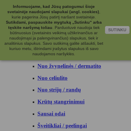
Kategorijos
Informuojame, kad Jūsų patogumui šioje
svetainėje naudojami slapukai (angl. cookies)
,
Kosmetika
kurie pagerina Jūsų patirtį naršant svetainėje.
Sutikdami, paspauskite mygtuką „Sutinku“ arba
tęskite naršymą toliau
.
Parduotuvė naudoja tiek
Kūno priežiūrai
SUTINKU
būtinuosius (svetainės veikimą užtikrinančius ar
naudojimąsi ja palengvinančius) slapukus, tiek ir
Nuo prakaito
analitinius slapukus. Savo sutikimą galite atšaukti, bet
kuriuo metu, ištrindami įrašytus slapukus iš savo
Kūno prausikliai
naudojamos naršyklės.
Nuo žvynelinės / dermatito
Nuo celiulito
Nuo strijų / randų
Krūtų stangrinimui
Sausai odai
Šveitikliai / peelingai