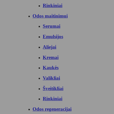
Rinkiniai
Odos maitinimui
Serumai
Emulsijos
Aliejai
Kremai
Kaukės
Valikliai
Šveitikliai
Rinkiniai
Odos regeneracijai