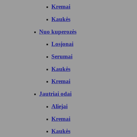
Kremai
Kaukės
Nuo kuperozės
Losjonai
Serumai
Kaukės
Kremai
Jautriai odai
Aliejai
Kremai
Kaukės