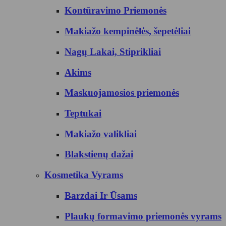
Kontūravimo Priemonės
Makiažo kempinėlės, šepetėliai
Nagų Lakai, Stiprikliai
Akims
Maskuojamosios priemonės
Teptukai
Makiažo valikliai
Blakstienų dažai
Kosmetika Vyrams
Barzdai Ir Ūsams
Plaukų formavimo priemonės vyrams