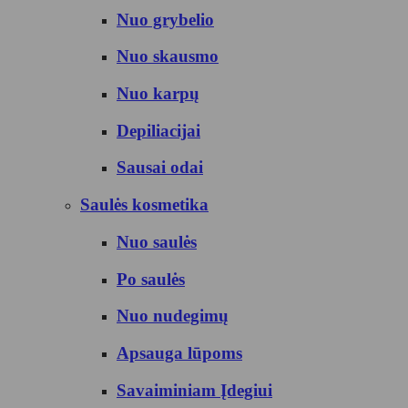
Nuo grybelio
Nuo skausmo
Nuo karpų
Depiliacijai
Sausai odai
Saulės kosmetika
Nuo saulės
Po saulės
Nuo nudegimų
Apsauga lūpoms
Savaiminiam Įdegiui