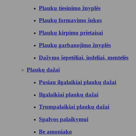
Plaukų tiesinimo žnyplės
Plaukų formavimo šukos
Plaukų kirpimo prietaisai
Plaukų garbanojimo žnyplės
Dažymo šepetėliai, indeliai, mentelės
Plaukų dažai
Pusiau ilgalaikiai plaukų dažai
Ilgalaikiai plaukų dažai
Trumpalaikiai plaukų dažai
Spalvos palaikymui
Be amoniako