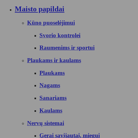
Maisto papildai
Kūno puoselėjimui
Svorio kontrolei
Raumenims ir sportui
Plaukams ir kaulams
Plaukams
Nagams
Sanariams
Kaulams
Nervų sistemai
Gerai savijautai, miegui