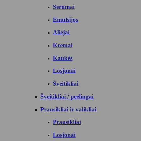
Serumai
Emulsijos
Aliejai
Kremai
Kaukės
Losjonai
Šveitikliai
Šveitikliai / peelingai
Prausikliai ir valikliai
Prausikliai
Losjonai