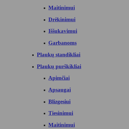
Maitinimui
Drėkinimui
Iššukavimui
Garbanoms
Plaukų standikliai
Plaukų purškikliai
Apimčiai
Apsaugai
Blizgesiui
Tiesinimui
Maitinimui