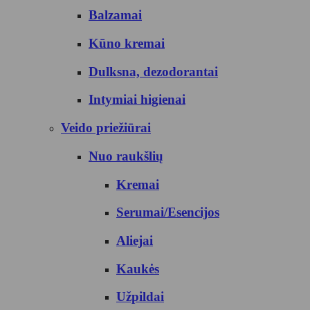
Balzamai
Kūno kremai
Dulksna, dezodorantai
Intymiai higienai
Veido priežiūrai
Nuo raukšlių
Kremai
Serumai/Esencijos
Aliejai
Kaukės
Užpildai