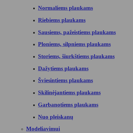
Normaliems plaukams
Riebiems plaukams
Sausiems, pažeistiems plaukams
Ploniems, silpniems plaukams
Storiems, šiurkštiems plaukams
Dažytiems plaukams
Šviesintiems plaukams
Skilinėjantiems plaukams
Garbanotiems plaukams
Nuo pleiskanų
Modeliavimui