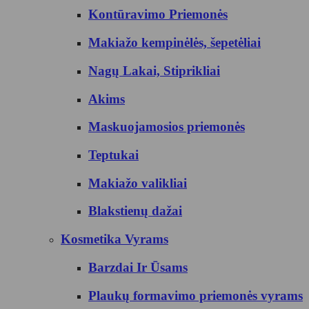
Kontūravimo Priemonės
Makiažo kempinėlės, šepetėliai
Nagų Lakai, Stiprikliai
Akims
Maskuojamosios priemonės
Teptukai
Makiažo valikliai
Blakstienų dažai
Kosmetika Vyrams
Barzdai Ir Ūsams
Plaukų formavimo priemonės vyrams