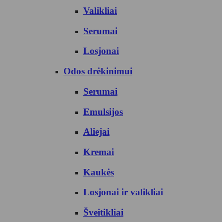
Valikliai
Serumai
Losjonai
Odos drėkinimui
Serumai
Emulsijos
Aliejai
Kremai
Kaukės
Losjonai ir valikliai
Šveitikliai