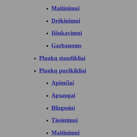
Maitinimui
Drėkinimui
Iššukavimui
Garbanoms
Plaukų standikliai
Plaukų purškikliai
Apimčiai
Apsaugai
Blizgesiui
Tiesinimui
Maitinimui