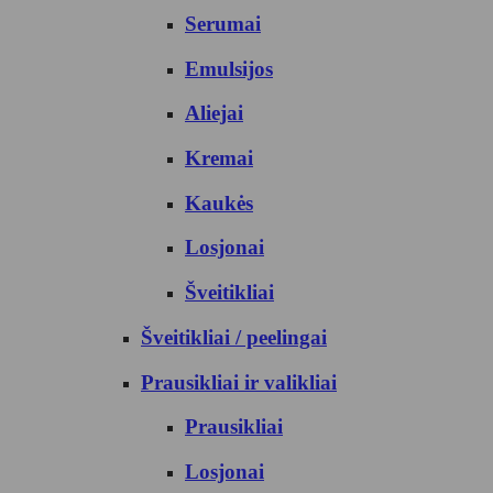
Serumai
Emulsijos
Aliejai
Kremai
Kaukės
Losjonai
Šveitikliai
Šveitikliai / peelingai
Prausikliai ir valikliai
Prausikliai
Losjonai