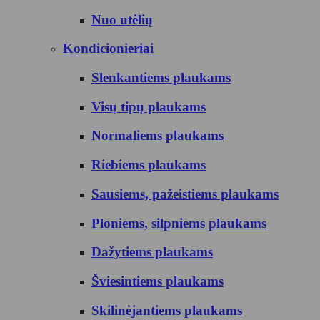
Nuo utėlių
Kondicionieriai
Slenkantiems plaukams
Visų tipų plaukams
Normaliems plaukams
Riebiems plaukams
Sausiems, pažeistiems plaukams
Ploniems, silpniems plaukams
Dažytiems plaukams
Šviesintiems plaukams
Skilinėjantiems plaukams