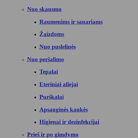
Nuo skausmo
Raumenims ir sanariams
Žaizdoms
Nuo puslelinės
Nuo peršalimo
Tepalai
Eteriniai aliejai
Purškalai
Apsauginės kaukės
Higienai ir dezinfekcijai
Prieš ir po gimdymo