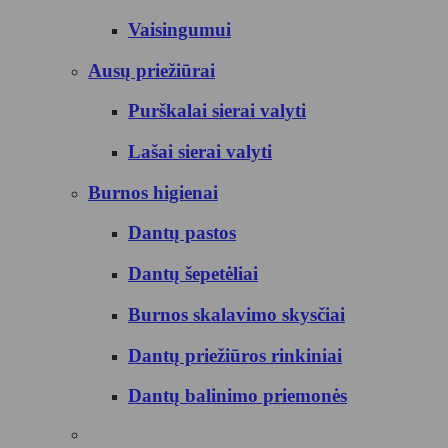
Vaisingumui
Ausų priežiūrai
Purškalai sierai valyti
Lašai sierai valyti
Burnos higienai
Dantų pastos
Dantų šepetėliai
Burnos skalavimo skysčiai
Dantų priežiūros rinkiniai
Dantų balinimo priemonės