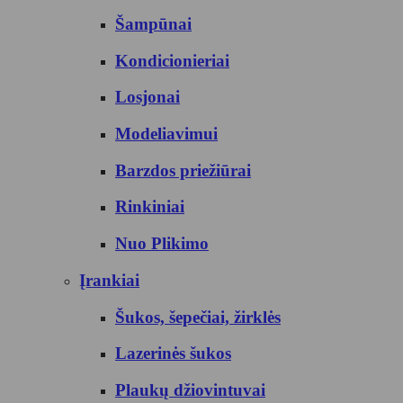
Šampūnai
Kondicionieriai
Losjonai
Modeliavimui
Barzdos priežiūrai
Rinkiniai
Nuo Plikimo
Įrankiai
Šukos, šepečiai, žirklės
Lazerinės šukos
Plaukų džiovintuvai