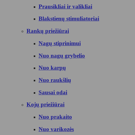
Prausikliai ir valikliai
Blakstienų stimuliatoriai
Rankų priežiūrai
Nagų stiprinimui
Nuo nagų grybelio
Nuo karpų
Nuo raukšlių
Sausai odai
Kojų priežiūrai
Nuo prakaito
Nuo varikozės