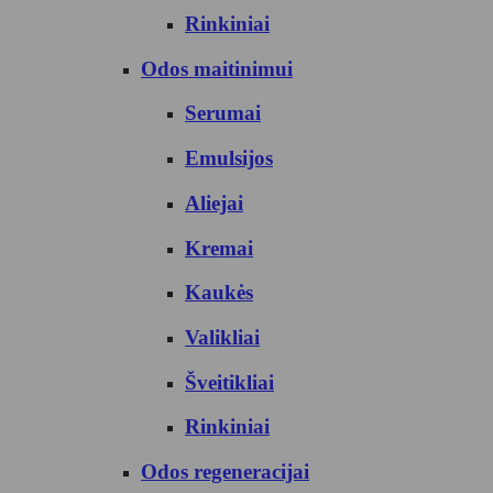
Rinkiniai
Odos maitinimui
Serumai
Emulsijos
Aliejai
Kremai
Kaukės
Valikliai
Šveitikliai
Rinkiniai
Odos regeneracijai