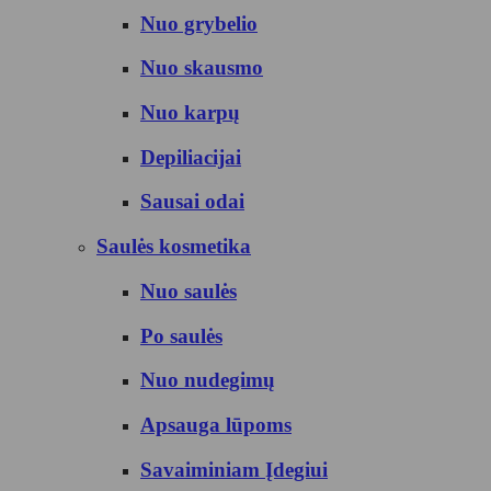
Nuo grybelio
Nuo skausmo
Nuo karpų
Depiliacijai
Sausai odai
Saulės kosmetika
Nuo saulės
Po saulės
Nuo nudegimų
Apsauga lūpoms
Savaiminiam Įdegiui