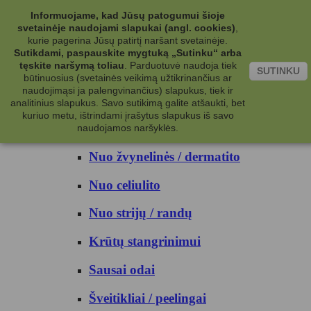
Kategorijos
Informuojame, kad Jūsų patogumui šioje
svetainėje naudojami slapukai (angl. cookies)
,
Kosmetika
kurie pagerina Jūsų patirtį naršant svetainėje.
Sutikdami, paspauskite mygtuką „Sutinku“ arba
tęskite naršymą toliau
.
Parduotuvė naudoja tiek
Kūno priežiūrai
SUTINKU
būtinuosius (svetainės veikimą užtikrinančius ar
naudojimąsi ja palengvinančius) slapukus, tiek ir
Nuo prakaito
analitinius slapukus. Savo sutikimą galite atšaukti, bet
kuriuo metu, ištrindami įrašytus slapukus iš savo
Kūno prausikliai
naudojamos naršyklės.
Nuo žvynelinės / dermatito
Nuo celiulito
Nuo strijų / randų
Krūtų stangrinimui
Sausai odai
Šveitikliai / peelingai