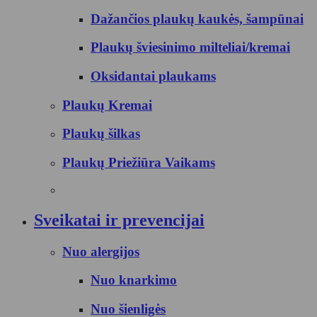
Dažančios plaukų kaukės, šampūnai
Plaukų šviesinimo milteliai/kremai
Oksidantai plaukams
Plaukų Kremai
Plaukų šilkas
Plaukų Priežiūra Vaikams
Sveikatai ir prevencijai
Nuo alergijos
Nuo knarkimo
Nuo šienligės