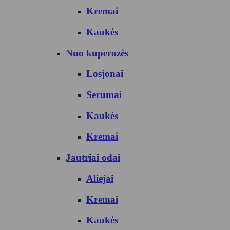
Kremai
Kaukės
Nuo kuperozės
Losjonai
Serumai
Kaukės
Kremai
Jautriai odai
Aliejai
Kremai
Kaukės