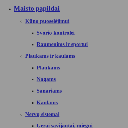
Maisto papildai
Kūno puoselėjimui
Svorio kontrolei
Raumenims ir sportui
Plaukams ir kaulams
Plaukams
Nagams
Sanariams
Kaulams
Nervų sistemai
Gerai savijautai, miegui