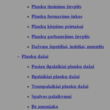
Plaukų tiesinimo žnyplės
Plaukų formavimo šukos
Plaukų kirpimo prietaisai
Plaukų garbanojimo žnyplės
Dažymo šepetėliai, indeliai, mentelės
Plaukų dažai
Pusiau ilgalaikiai plaukų dažai
Ilgalaikiai plaukų dažai
Trumpalaikiai plaukų dažai
Spalvos palaikymui
Be amoniako