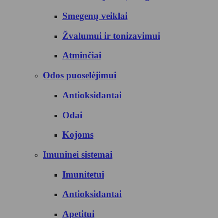
Smegenų veiklai
Žvalumui ir tonizavimui
Atminčiai
Odos puoselėjimui
Antioksidantai
Odai
Kojoms
Imuninei sistemai
Imunitetui
Antioksidantai
Apetitui