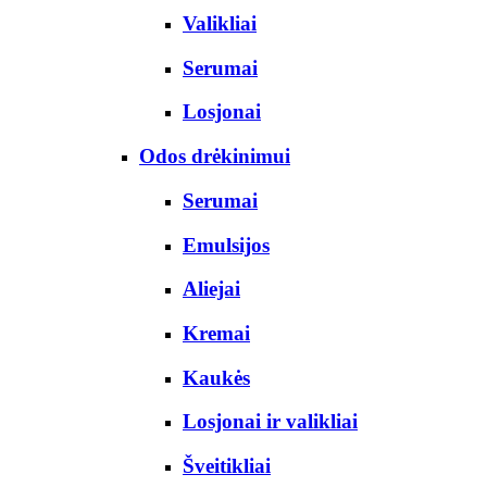
Valikliai
Serumai
Losjonai
Odos drėkinimui
Serumai
Emulsijos
Aliejai
Kremai
Kaukės
Losjonai ir valikliai
Šveitikliai