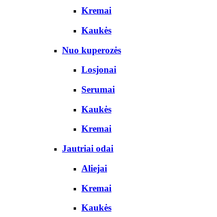
Kremai
Kaukės
Nuo kuperozės
Losjonai
Serumai
Kaukės
Kremai
Jautriai odai
Aliejai
Kremai
Kaukės