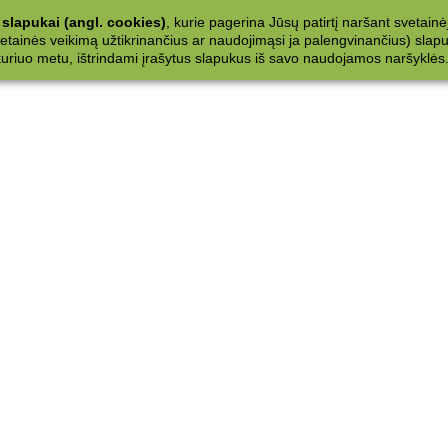
slapukai (angl. cookies)
, kurie pagerina Jūsų patirtį naršant svetainė
ainės veikimą užtikrinančius ar naudojimąsi ja palengvinančius) slapuku
 kuriuo metu, ištrindami įrašytus slapukus iš savo naudojamos naršyklės