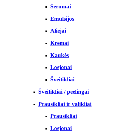
Serumai
Emulsijos
Aliejai
Kremai
Kaukės
Losjonai
Šveitikliai
Šveitikliai / peelingai
Prausikliai ir valikliai
Prausikliai
Losjonai