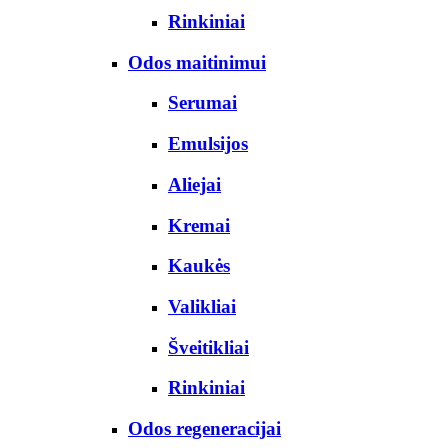
Rinkiniai
Odos maitinimui
Serumai
Emulsijos
Aliejai
Kremai
Kaukės
Valikliai
Šveitikliai
Rinkiniai
Odos regeneracijai