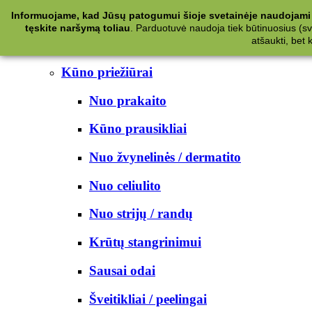
Kategorijos
Informuojame, kad Jūsų patogumui šioje svetainėje naudojami 
tęskite naršymą toliau
.
Parduotuvė naudoja tiek būtinuosius (svet
Kosmetika
atšaukti, bet
Kūno priežiūrai
Nuo prakaito
Kūno prausikliai
Nuo žvynelinės / dermatito
Nuo celiulito
Nuo strijų / randų
Krūtų stangrinimui
Sausai odai
Šveitikliai / peelingai