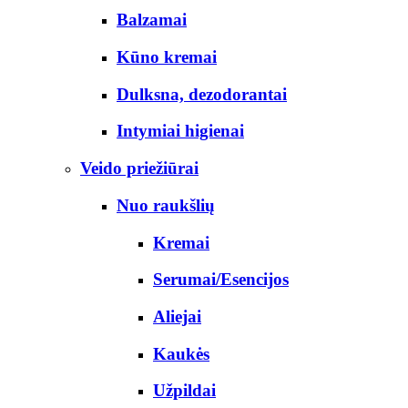
Balzamai
Kūno kremai
Dulksna, dezodorantai
Intymiai higienai
Veido priežiūrai
Nuo raukšlių
Kremai
Serumai/Esencijos
Aliejai
Kaukės
Užpildai