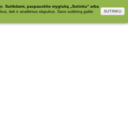
je.
Sutikdami, paspauskite mygtuką „Sutinku“ arba
SUTINKU
s, tiek ir analitinius slapukus. Savo sutikimą galite
.