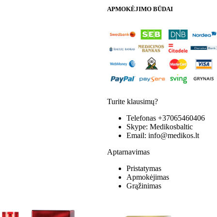
APMOKĖJIMO BŪDAI
Turite klausimų?
Telefonas
+37065460406
Skype:
Medikosbaltic
Email:
info@medikos.lt
Aptarnavimas
Pristatymas
Apmokėjimas
Grąžinimas