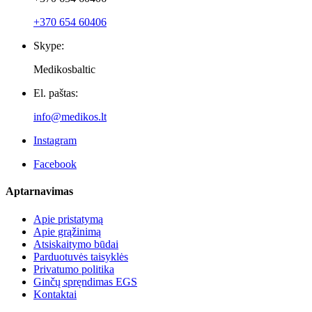
Naujienlaiškiai
Parduotuvės informacija
UAB Baltmetics