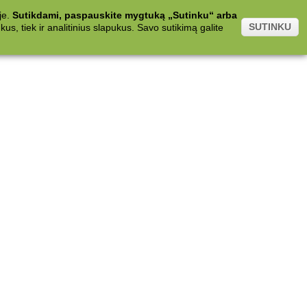
je.
Sutikdami, paspauskite mygtuką „Sutinku“ arba
SUTINKU
s, tiek ir analitinius slapukus. Savo sutikimą galite
.