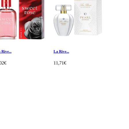
 Rive...
La Rive...
La Rive In.
,02€
11,71€
8,89€