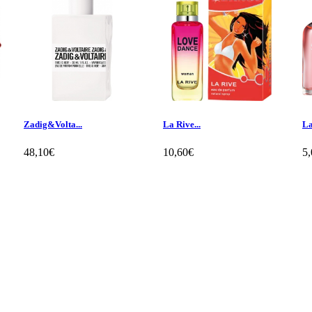
Zadig&Volta...
La Rive...
La
48,10€
10,60€
5
Klientų apžvalgos