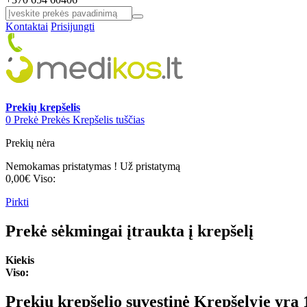
Kontaktai
Prisijungti
Prekių krepšelis
0
Prekė
Prekės
Krepšelis tuščias
Prekių nėra
Nemokamas pristatymas !
Už pristatymą
0,00€
Viso:
Pirkti
Prekė sėkmingai įtraukta į krepšelį
Kiekis
Viso:
Prekių krepšelio suvestinė
Krepšelyje yra 