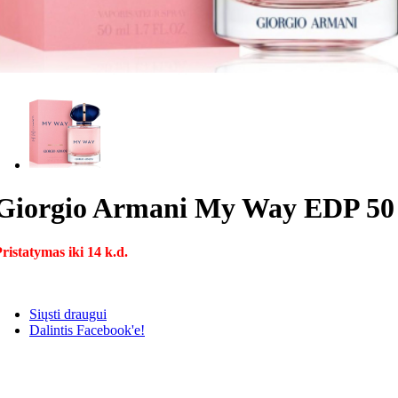
Giorgio Armani My Way EDP 50 m
ristatymas iki 14 k.d.
Siųsti draugui
Dalintis Facebook'e!