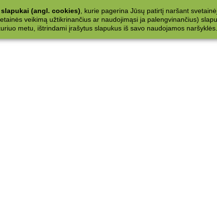
slapukai (angl. cookies)
, kurie pagerina Jūsų patirtį naršant svetainė
ainės veikimą užtikrinančius ar naudojimąsi ja palengvinančius) slapuku
 kuriuo metu, ištrindami įrašytus slapukus iš savo naudojamos naršyklės