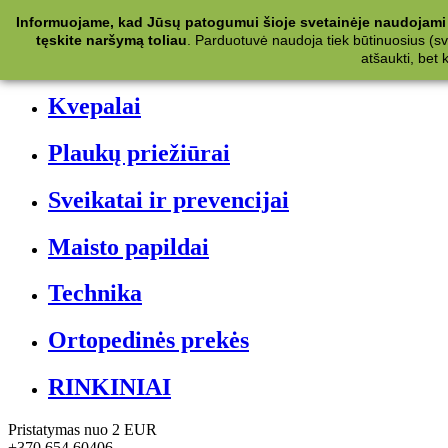
Kategorijos
Informuojame, kad Jūsų patogumui šioje svetainėje naudojami 
tęskite naršymą toliau
.
Parduotuvė naudoja tiek būtinuosius (svet
Kosmetika
atšaukti, bet
Kvepalai
Plaukų priežiūrai
Sveikatai ir prevencijai
Maisto papildai
Technika
Ortopedinės prekės
RINKINIAI
Pristatymas nuo 2 EUR
+370 654 60406