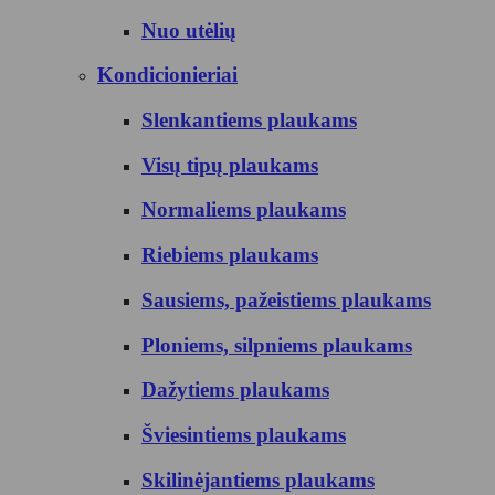
Nuo utėlių
Kondicionieriai
Slenkantiems plaukams
Visų tipų plaukams
Normaliems plaukams
Riebiems plaukams
Sausiems, pažeistiems plaukams
Ploniems, silpniems plaukams
Dažytiems plaukams
Šviesintiems plaukams
Skilinėjantiems plaukams