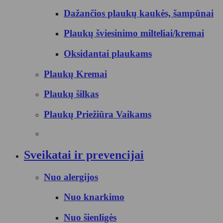
Dažančios plaukų kaukės, šampūnai
Plaukų šviesinimo milteliai/kremai
Oksidantai plaukams
Plaukų Kremai
Plaukų šilkas
Plaukų Priežiūra Vaikams
Sveikatai ir prevencijai
Nuo alergijos
Nuo knarkimo
Nuo šienligės