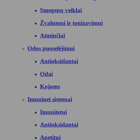
Smegenų veiklai
Žvalumui ir tonizavimui
Atminčiai
Odos puoselėjimui
Antioksidantai
Odai
Kojoms
Imuninei sistemai
Imunitetui
Antioksidantai
Apetitui