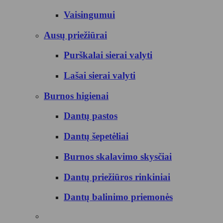
Vaisingumui
Ausų priežiūrai
Purškalai sierai valyti
Lašai sierai valyti
Burnos higienai
Dantų pastos
Dantų šepetėliai
Burnos skalavimo skysčiai
Dantų priežiūros rinkiniai
Dantų balinimo priemonės