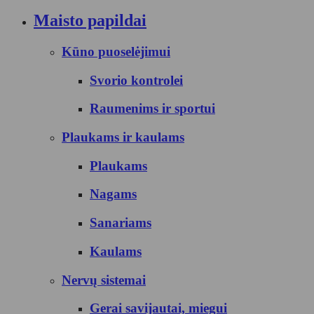
Maisto papildai
Kūno puoselėjimui
Svorio kontrolei
Raumenims ir sportui
Plaukams ir kaulams
Plaukams
Nagams
Sanariams
Kaulams
Nervų sistemai
Gerai savijautai, miegui