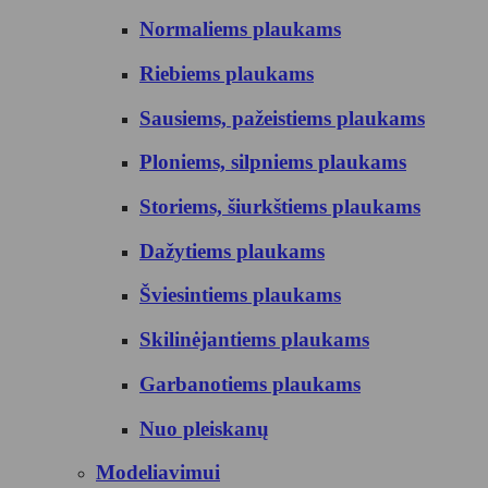
Normaliems plaukams
Riebiems plaukams
Sausiems, pažeistiems plaukams
Ploniems, silpniems plaukams
Storiems, šiurkštiems plaukams
Dažytiems plaukams
Šviesintiems plaukams
Skilinėjantiems plaukams
Garbanotiems plaukams
Nuo pleiskanų
Modeliavimui