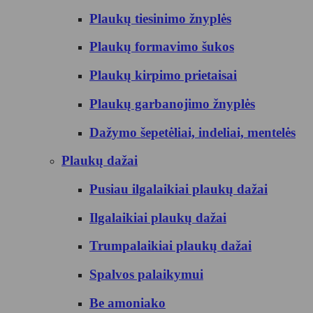
Plaukų tiesinimo žnyplės
Plaukų formavimo šukos
Plaukų kirpimo prietaisai
Plaukų garbanojimo žnyplės
Dažymo šepetėliai, indeliai, mentelės
Plaukų dažai
Pusiau ilgalaikiai plaukų dažai
Ilgalaikiai plaukų dažai
Trumpalaikiai plaukų dažai
Spalvos palaikymui
Be amoniako