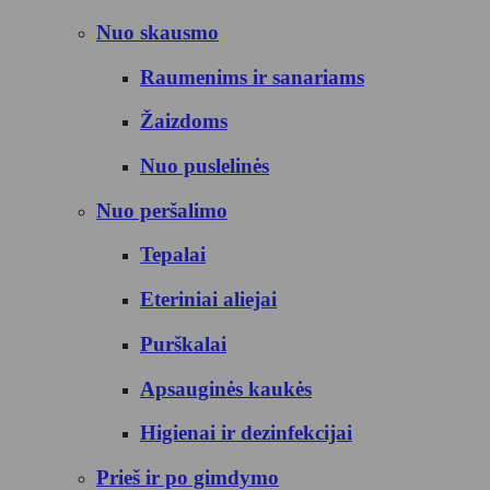
Nuo skausmo
Raumenims ir sanariams
Žaizdoms
Nuo puslelinės
Nuo peršalimo
Tepalai
Eteriniai aliejai
Purškalai
Apsauginės kaukės
Higienai ir dezinfekcijai
Prieš ir po gimdymo