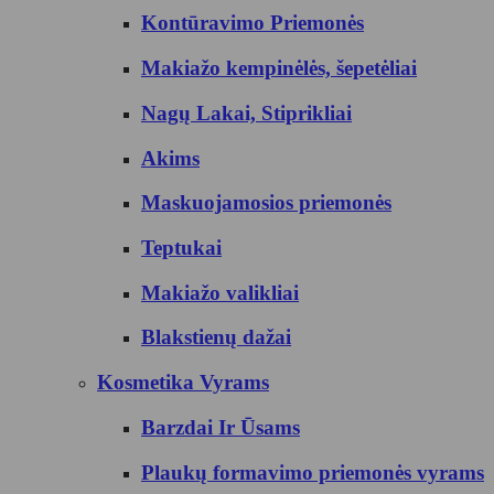
Kontūravimo Priemonės
Makiažo kempinėlės, šepetėliai
Nagų Lakai, Stiprikliai
Akims
Maskuojamosios priemonės
Teptukai
Makiažo valikliai
Blakstienų dažai
Kosmetika Vyrams
Barzdai Ir Ūsams
Plaukų formavimo priemonės vyrams