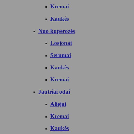
Kremai
Kaukės
Nuo kuperozės
Losjonai
Serumai
Kaukės
Kremai
Jautriai odai
Aliejai
Kremai
Kaukės