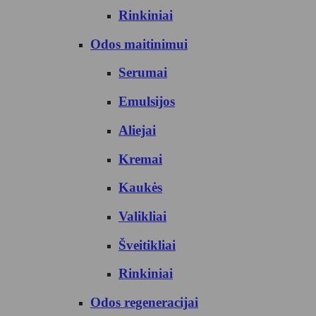
Rinkiniai
Odos maitinimui
Serumai
Emulsijos
Aliejai
Kremai
Kaukės
Valikliai
Šveitikliai
Rinkiniai
Odos regeneracijai