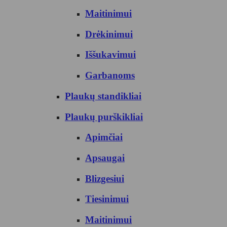
Maitinimui
Drėkinimui
Iššukavimui
Garbanoms
Plaukų standikliai
Plaukų purškikliai
Apimčiai
Apsaugai
Blizgesiui
Tiesinimui
Maitinimui