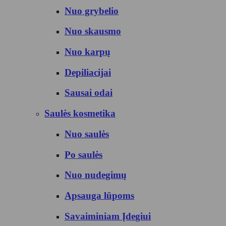
Nuo grybelio
Nuo skausmo
Nuo karpų
Depiliacijai
Sausai odai
Saulės kosmetika
Nuo saulės
Po saulės
Nuo nudegimų
Apsauga lūpoms
Savaiminiam Įdegiui