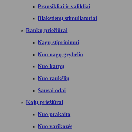
Prausikliai ir valikliai
Blakstienų stimuliatoriai
Rankų priežiūrai
Nagų stiprinimui
Nuo nagų grybelio
Nuo karpų
Nuo raukšlių
Sausai odai
Kojų priežiūrai
Nuo prakaito
Nuo varikozės