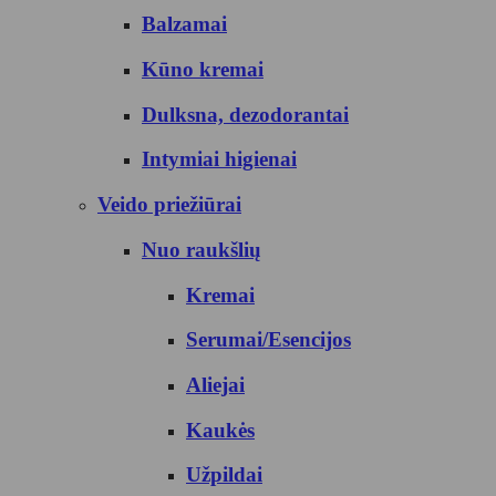
Balzamai
Kūno kremai
Dulksna, dezodorantai
Intymiai higienai
Veido priežiūrai
Nuo raukšlių
Kremai
Serumai/Esencijos
Aliejai
Kaukės
Užpildai