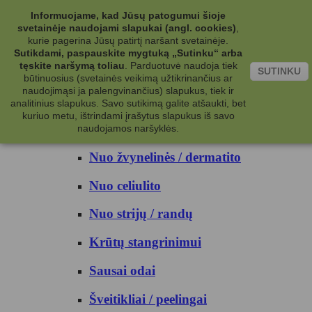
Kategorijos
Informuojame, kad Jūsų patogumui šioje
svetainėje naudojami slapukai (angl. cookies)
,
Kosmetika
kurie pagerina Jūsų patirtį naršant svetainėje.
Sutikdami, paspauskite mygtuką „Sutinku“ arba
tęskite naršymą toliau
.
Parduotuvė naudoja tiek
Kūno priežiūrai
SUTINKU
būtinuosius (svetainės veikimą užtikrinančius ar
naudojimąsi ja palengvinančius) slapukus, tiek ir
Nuo prakaito
analitinius slapukus. Savo sutikimą galite atšaukti, bet
kuriuo metu, ištrindami įrašytus slapukus iš savo
Kūno prausikliai
naudojamos naršyklės.
Nuo žvynelinės / dermatito
Nuo celiulito
Nuo strijų / randų
Krūtų stangrinimui
Sausai odai
Šveitikliai / peelingai