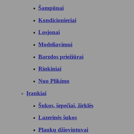
Šampūnai
Kondicionieriai
Losjonai
Modeliavimui
Barzdos priežiūrai
Rinkiniai
Nuo Plikimo
Įrankiai
Šukos, šepečiai, žirklės
Lazerinės šukos
Plaukų džiovintuvai