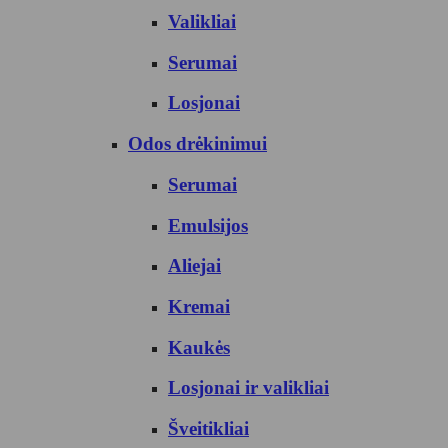
Valikliai
Serumai
Losjonai
Odos drėkinimui
Serumai
Emulsijos
Aliejai
Kremai
Kaukės
Losjonai ir valikliai
Šveitikliai