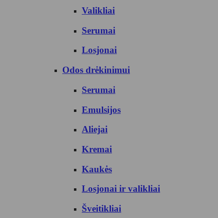
Valikliai
Serumai
Losjonai
Odos drėkinimui
Serumai
Emulsijos
Aliejai
Kremai
Kaukės
Losjonai ir valikliai
Šveitikliai