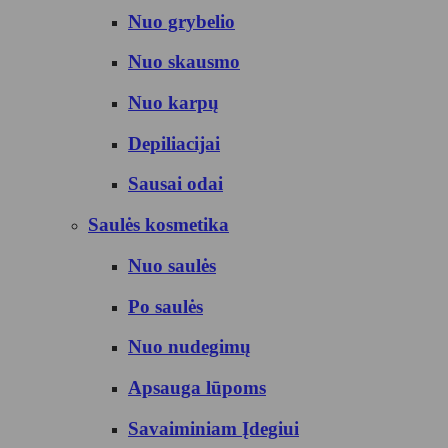
Nuo grybelio
Nuo skausmo
Nuo karpų
Depiliacijai
Sausai odai
Saulės kosmetika
Nuo saulės
Po saulės
Nuo nudegimų
Apsauga lūpoms
Savaiminiam Įdegiui