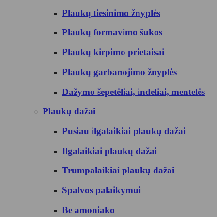
Plaukų tiesinimo žnyplės
Plaukų formavimo šukos
Plaukų kirpimo prietaisai
Plaukų garbanojimo žnyplės
Dažymo šepetėliai, indeliai, mentelės
Plaukų dažai
Pusiau ilgalaikiai plaukų dažai
Ilgalaikiai plaukų dažai
Trumpalaikiai plaukų dažai
Spalvos palaikymui
Be amoniako