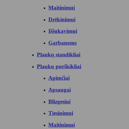
Maitinimui
Drėkinimui
Iššukavimui
Garbanoms
Plaukų standikliai
Plaukų purškikliai
Apimčiai
Apsaugai
Blizgesiui
Tiesinimui
Maitinimui