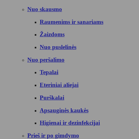
Nuo skausmo
Raumenims ir sanariams
Žaizdoms
Nuo puslelinės
Nuo peršalimo
Tepalai
Eteriniai aliejai
Purškalai
Apsauginės kaukės
Higienai ir dezinfekcijai
Prieš ir po gimdymo