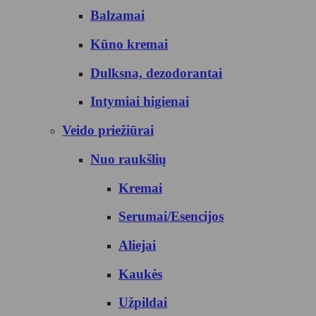
Balzamai
Kūno kremai
Dulksna, dezodorantai
Intymiai higienai
Veido priežiūrai
Nuo raukšlių
Kremai
Serumai/Esencijos
Aliejai
Kaukės
Užpildai