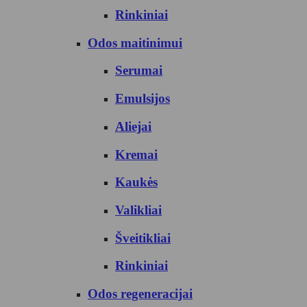
Rinkiniai
Odos maitinimui
Serumai
Emulsijos
Aliejai
Kremai
Kaukės
Valikliai
Šveitikliai
Rinkiniai
Odos regeneracijai