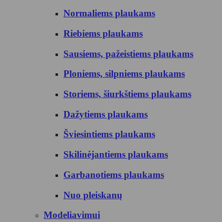
Normaliems plaukams
Riebiems plaukams
Sausiems, pažeistiems plaukams
Ploniems, silpniems plaukams
Storiems, šiurkštiems plaukams
Dažytiems plaukams
Šviesintiems plaukams
Skilinėjantiems plaukams
Garbanotiems plaukams
Nuo pleiskanų
Modeliavimui