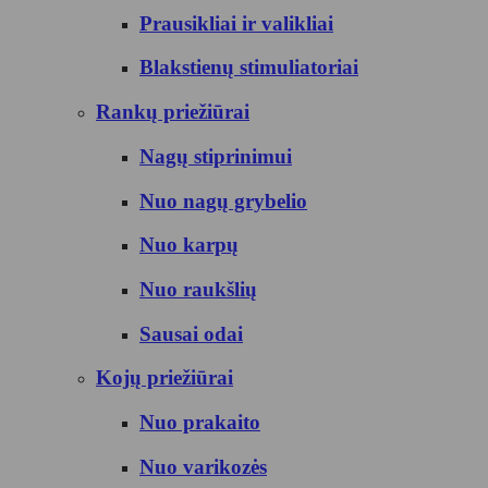
Prausikliai ir valikliai
Blakstienų stimuliatoriai
Rankų priežiūrai
Nagų stiprinimui
Nuo nagų grybelio
Nuo karpų
Nuo raukšlių
Sausai odai
Kojų priežiūrai
Nuo prakaito
Nuo varikozės