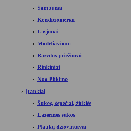
Šampūnai
Kondicionieriai
Losjonai
Modeliavimui
Barzdos priežiūrai
Rinkiniai
Nuo Plikimo
Įrankiai
Šukos, šepečiai, žirklės
Lazerinės šukos
Plaukų džiovintuvai