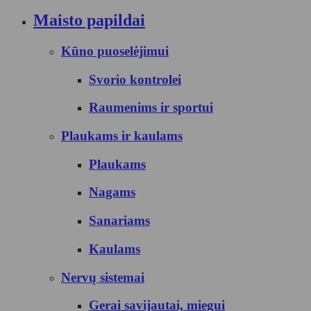
Maisto papildai
Kūno puoselėjimui
Svorio kontrolei
Raumenims ir sportui
Plaukams ir kaulams
Plaukams
Nagams
Sanariams
Kaulams
Nervų sistemai
Gerai savijautai, miegui