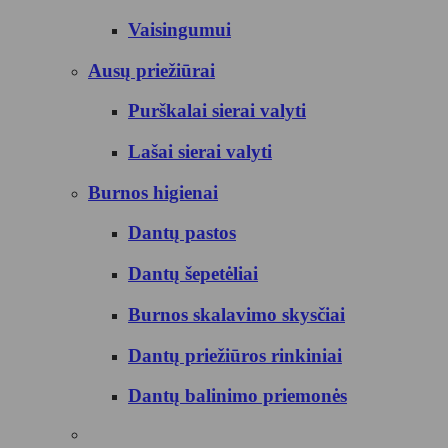
Vaisingumui
Ausų priežiūrai
Purškalai sierai valyti
Lašai sierai valyti
Burnos higienai
Dantų pastos
Dantų šepetėliai
Burnos skalavimo skysčiai
Dantų priežiūros rinkiniai
Dantų balinimo priemonės