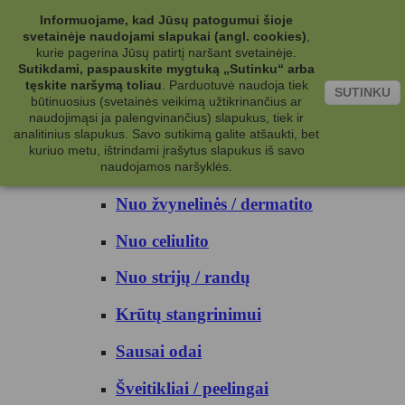
Kategorijos
Informuojame, kad Jūsų patogumui šioje
svetainėje naudojami slapukai (angl. cookies)
,
Kosmetika
kurie pagerina Jūsų patirtį naršant svetainėje.
Sutikdami, paspauskite mygtuką „Sutinku“ arba
tęskite naršymą toliau
.
Parduotuvė naudoja tiek
Kūno priežiūrai
SUTINKU
būtinuosius (svetainės veikimą užtikrinančius ar
naudojimąsi ja palengvinančius) slapukus, tiek ir
Nuo prakaito
analitinius slapukus. Savo sutikimą galite atšaukti, bet
kuriuo metu, ištrindami įrašytus slapukus iš savo
Kūno prausikliai
naudojamos naršyklės.
Nuo žvynelinės / dermatito
Nuo celiulito
Nuo strijų / randų
Krūtų stangrinimui
Sausai odai
Šveitikliai / peelingai