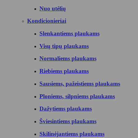
Nuo utėlių
Kondicionieriai
Slenkantiems plaukams
Visų tipų plaukams
Normaliems plaukams
Riebiems plaukams
Sausiems, pažeistiems plaukams
Ploniems, silpniems plaukams
Dažytiems plaukams
Šviesintiems plaukams
Skilinėjantiems plaukams