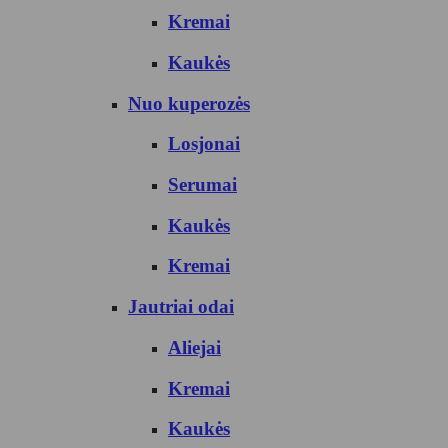
Kremai
Kaukės
Nuo kuperozės
Losjonai
Serumai
Kaukės
Kremai
Jautriai odai
Aliejai
Kremai
Kaukės