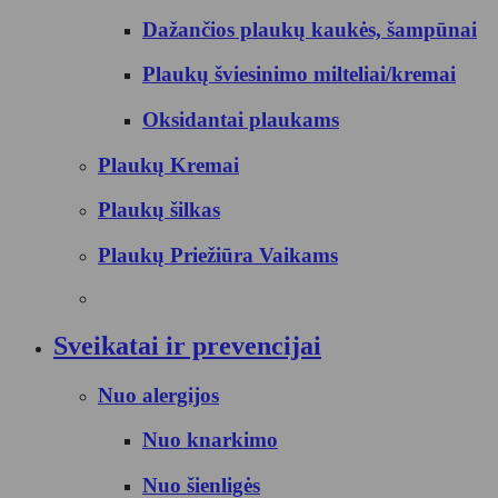
Dažančios plaukų kaukės, šampūnai
Plaukų šviesinimo milteliai/kremai
Oksidantai plaukams
Plaukų Kremai
Plaukų šilkas
Plaukų Priežiūra Vaikams
Sveikatai ir prevencijai
Nuo alergijos
Nuo knarkimo
Nuo šienligės