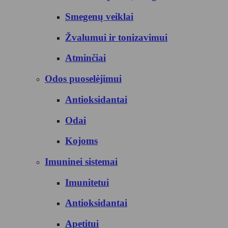
Smegenų veiklai
Žvalumui ir tonizavimui
Atminčiai
Odos puoselėjimui
Antioksidantai
Odai
Kojoms
Imuninei sistemai
Imunitetui
Antioksidantai
Apetitui