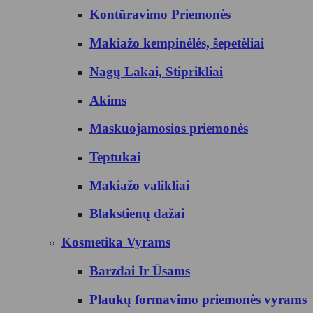
Kontūravimo Priemonės
Makiažo kempinėlės, šepetėliai
Nagų Lakai, Stiprikliai
Akims
Maskuojamosios priemonės
Teptukai
Makiažo valikliai
Blakstienų dažai
Kosmetika Vyrams
Barzdai Ir Ūsams
Plaukų formavimo priemonės vyrams