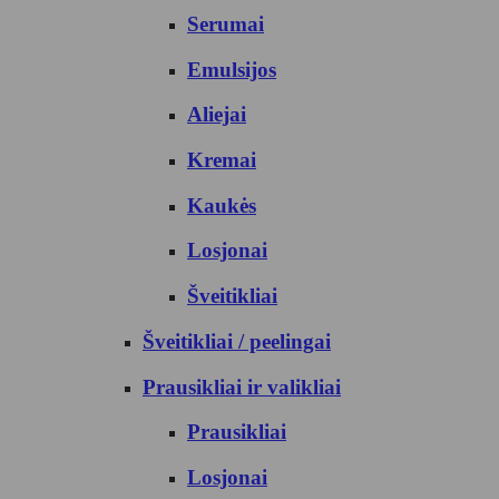
Serumai
Emulsijos
Aliejai
Kremai
Kaukės
Losjonai
Šveitikliai
Šveitikliai / peelingai
Prausikliai ir valikliai
Prausikliai
Losjonai