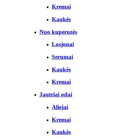
Kremai
Kaukės
Nuo kuperozės
Losjonai
Serumai
Kaukės
Kremai
Jautriai odai
Aliejai
Kremai
Kaukės