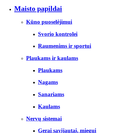
Maisto papildai
Kūno puoselėjimui
Svorio kontrolei
Raumenims ir sportui
Plaukams ir kaulams
Plaukams
Nagams
Sanariams
Kaulams
Nervų sistemai
Gerai savijautai, miegui