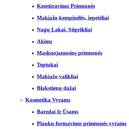
Kontūravimo Priemonės
Makiažo kempinėlės, šepetėliai
Nagų Lakai, Stiprikliai
Akims
Maskuojamosios priemonės
Teptukai
Makiažo valikliai
Blakstienų dažai
Kosmetika Vyrams
Barzdai Ir Ūsams
Plaukų formavimo priemonės vyrams