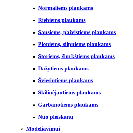
Normaliems plaukams
Riebiems plaukams
Sausiems, pažeistiems plaukams
Ploniems, silpniems plaukams
Storiems, šiurkštiems plaukams
Dažytiems plaukams
Šviesintiems plaukams
Skilinėjantiems plaukams
Garbanotiems plaukams
Nuo pleiskanų
Modeliavimui