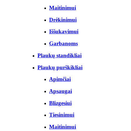
Maitinimui
Drėkinimui
Iššukavimui
Garbanoms
Plaukų standikliai
Plaukų purškikliai
Apimčiai
Apsaugai
Blizgesiui
Tiesinimui
Maitinimui