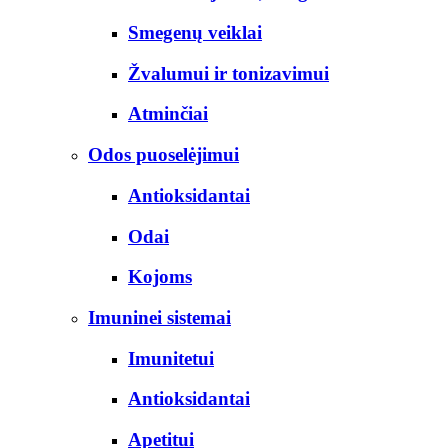
Smegenų veiklai
Žvalumui ir tonizavimui
Atminčiai
Odos puoselėjimui
Antioksidantai
Odai
Kojoms
Imuninei sistemai
Imunitetui
Antioksidantai
Apetitui