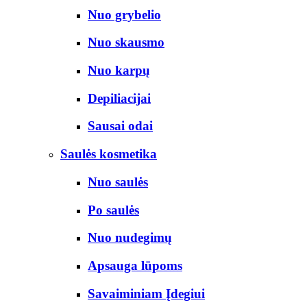
Nuo grybelio
Nuo skausmo
Nuo karpų
Depiliacijai
Sausai odai
Saulės kosmetika
Nuo saulės
Po saulės
Nuo nudegimų
Apsauga lūpoms
Savaiminiam Įdegiui