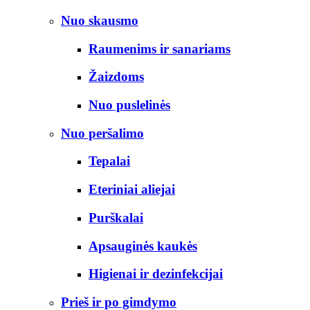
Nuo skausmo
Raumenims ir sanariams
Žaizdoms
Nuo puslelinės
Nuo peršalimo
Tepalai
Eteriniai aliejai
Purškalai
Apsauginės kaukės
Higienai ir dezinfekcijai
Prieš ir po gimdymo