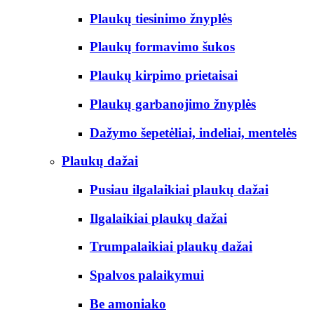
Plaukų tiesinimo žnyplės
Plaukų formavimo šukos
Plaukų kirpimo prietaisai
Plaukų garbanojimo žnyplės
Dažymo šepetėliai, indeliai, mentelės
Plaukų dažai
Pusiau ilgalaikiai plaukų dažai
Ilgalaikiai plaukų dažai
Trumpalaikiai plaukų dažai
Spalvos palaikymui
Be amoniako