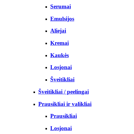
Serumai
Emulsijos
Aliejai
Kremai
Kaukės
Losjonai
Šveitikliai
Šveitikliai / peelingai
Prausikliai ir valikliai
Prausikliai
Losjonai