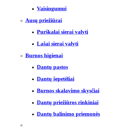
Vaisingumui
Ausų priežiūrai
Purškalai sierai valyti
Lašai sierai valyti
Burnos higienai
Dantų pastos
Dantų šepetėliai
Burnos skalavimo skysčiai
Dantų priežiūros rinkiniai
Dantų balinimo priemonės