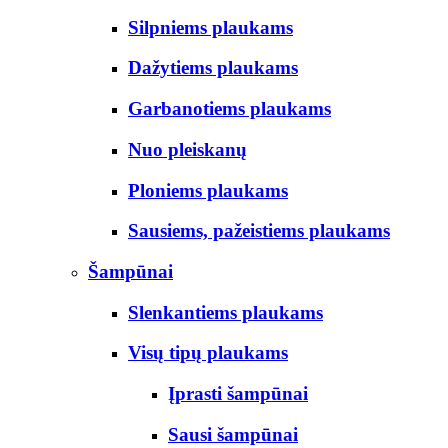
Silpniems plaukams
Dažytiems plaukams
Garbanotiems plaukams
Nuo pleiskanų
Ploniems plaukams
Sausiems, pažeistiems plaukams
Šampūnai
Slenkantiems plaukams
Visų tipų plaukams
Įprasti šampūnai
Sausi šampūnai