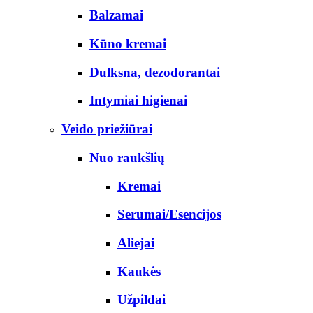
Balzamai
Kūno kremai
Dulksna, dezodorantai
Intymiai higienai
Veido priežiūrai
Nuo raukšlių
Kremai
Serumai/Esencijos
Aliejai
Kaukės
Užpildai