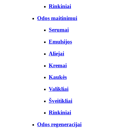
Rinkiniai
Odos maitinimui
Serumai
Emulsijos
Aliejai
Kremai
Kaukės
Valikliai
Šveitikliai
Rinkiniai
Odos regeneracijai