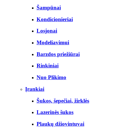
Šampūnai
Kondicionieriai
Losjonai
Modeliavimui
Barzdos priežiūrai
Rinkiniai
Nuo Plikimo
Įrankiai
Šukos, šepečiai, žirklės
Lazerinės šukos
Plaukų džiovintuvai