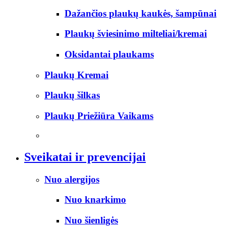
Dažančios plaukų kaukės, šampūnai
Plaukų šviesinimo milteliai/kremai
Oksidantai plaukams
Plaukų Kremai
Plaukų šilkas
Plaukų Priežiūra Vaikams
Sveikatai ir prevencijai
Nuo alergijos
Nuo knarkimo
Nuo šienligės