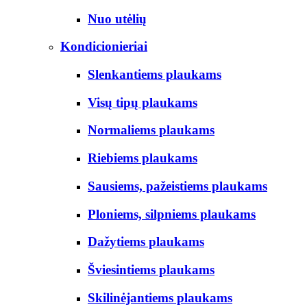
Nuo utėlių
Kondicionieriai
Slenkantiems plaukams
Visų tipų plaukams
Normaliems plaukams
Riebiems plaukams
Sausiems, pažeistiems plaukams
Ploniems, silpniems plaukams
Dažytiems plaukams
Šviesintiems plaukams
Skilinėjantiems plaukams