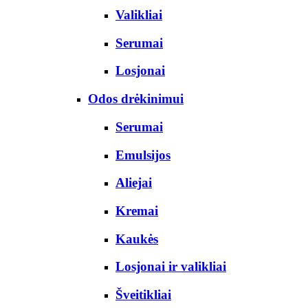
Valikliai
Serumai
Losjonai
Odos drėkinimui
Serumai
Emulsijos
Aliejai
Kremai
Kaukės
Losjonai ir valikliai
Šveitikliai