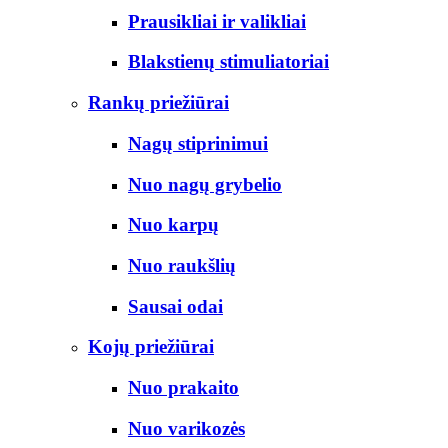
Prausikliai ir valikliai
Blakstienų stimuliatoriai
Rankų priežiūrai
Nagų stiprinimui
Nuo nagų grybelio
Nuo karpų
Nuo raukšlių
Sausai odai
Kojų priežiūrai
Nuo prakaito
Nuo varikozės