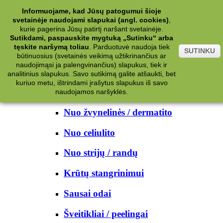
Kategorijos
Informuojame, kad Jūsų patogumui šioje
svetainėje naudojami slapukai (angl. cookies)
,
Kosmetika
kurie pagerina Jūsų patirtį naršant svetainėje.
Sutikdami, paspauskite mygtuką „Sutinku“ arba
tęskite naršymą toliau
.
Parduotuvė naudoja tiek
Kūno priežiūrai
SUTINKU
būtinuosius (svetainės veikimą užtikrinančius ar
naudojimąsi ja palengvinančius) slapukus, tiek ir
Nuo prakaito
analitinius slapukus. Savo sutikimą galite atšaukti, bet
kuriuo metu, ištrindami įrašytus slapukus iš savo
Kūno prausikliai
naudojamos naršyklės.
Nuo žvynelinės / dermatito
Nuo celiulito
Nuo strijų / randų
Krūtų stangrinimui
Sausai odai
Šveitikliai / peelingai