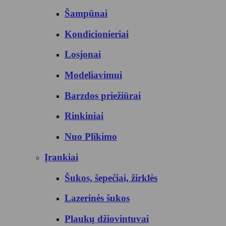
Šampūnai
Kondicionieriai
Losjonai
Modeliavimui
Barzdos priežiūrai
Rinkiniai
Nuo Plikimo
Įrankiai
Šukos, šepečiai, žirklės
Lazerinės šukos
Plaukų džiovintuvai