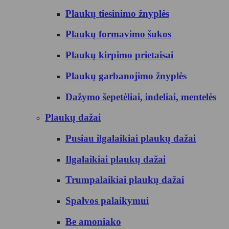
Plaukų tiesinimo žnyplės
Plaukų formavimo šukos
Plaukų kirpimo prietaisai
Plaukų garbanojimo žnyplės
Dažymo šepetėliai, indeliai, mentelės
Plaukų dažai
Pusiau ilgalaikiai plaukų dažai
Ilgalaikiai plaukų dažai
Trumpalaikiai plaukų dažai
Spalvos palaikymui
Be amoniako