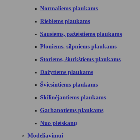
Normaliems plaukams
Riebiems plaukams
Sausiems, pažeistiems plaukams
Ploniems, silpniems plaukams
Storiems, šiurkštiems plaukams
Dažytiems plaukams
Šviesintiems plaukams
Skilinėjantiems plaukams
Garbanotiems plaukams
Nuo pleiskanų
Modeliavimui