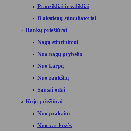
Prausikliai ir valikliai
Blakstienų stimuliatoriai
Rankų priežiūrai
Nagų stiprinimui
Nuo nagų grybelio
Nuo karpų
Nuo raukšlių
Sausai odai
Kojų priežiūrai
Nuo prakaito
Nuo varikozės