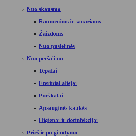
Nuo skausmo
Raumenims ir sanariams
Žaizdoms
Nuo puslelinės
Nuo peršalimo
Tepalai
Eteriniai aliejai
Purškalai
Apsauginės kaukės
Higienai ir dezinfekcijai
Prieš ir po gimdymo