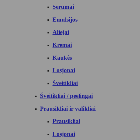
Serumai
Emulsijos
Aliejai
Kremai
Kaukės
Losjonai
Šveitikliai
Šveitikliai / peelingai
Prausikliai ir valikliai
Prausikliai
Losjonai