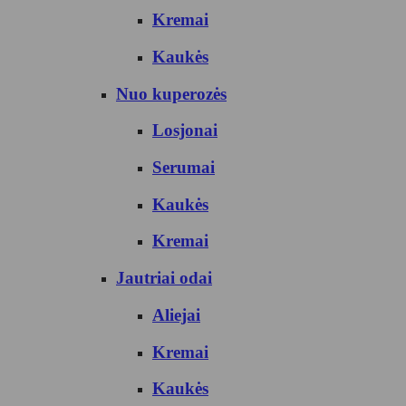
Kremai
Kaukės
Nuo kuperozės
Losjonai
Serumai
Kaukės
Kremai
Jautriai odai
Aliejai
Kremai
Kaukės