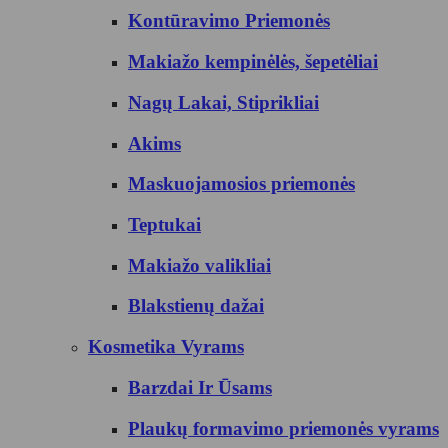
Kontūravimo Priemonės
Makiažo kempinėlės, šepetėliai
Nagų Lakai, Stiprikliai
Akims
Maskuojamosios priemonės
Teptukai
Makiažo valikliai
Blakstienų dažai
Kosmetika Vyrams
Barzdai Ir Ūsams
Plaukų formavimo priemonės vyrams