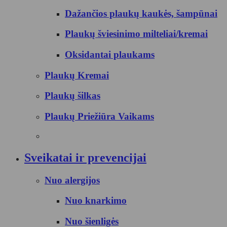
Dažančios plaukų kaukės, šampūnai
Plaukų šviesinimo milteliai/kremai
Oksidantai plaukams
Plaukų Kremai
Plaukų šilkas
Plaukų Priežiūra Vaikams
Sveikatai ir prevencijai
Nuo alergijos
Nuo knarkimo
Nuo šienligės