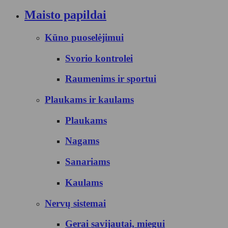
Maisto papildai
Kūno puoselėjimui
Svorio kontrolei
Raumenims ir sportui
Plaukams ir kaulams
Plaukams
Nagams
Sanariams
Kaulams
Nervų sistemai
Gerai savijautai, miegui