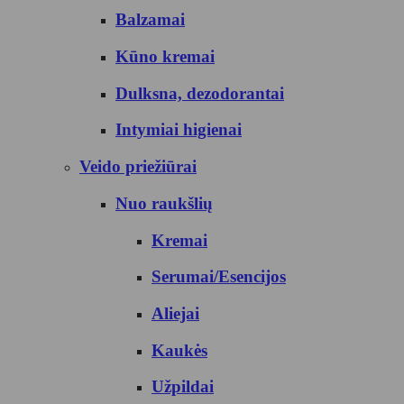
Balzamai
Kūno kremai
Dulksna, dezodorantai
Intymiai higienai
Veido priežiūrai
Nuo raukšlių
Kremai
Serumai/Esencijos
Aliejai
Kaukės
Užpildai