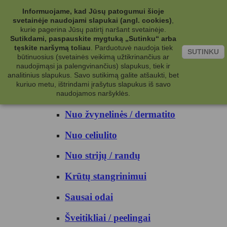
Kategorijos
Informuojame, kad Jūsų patogumui šioje
svetainėje naudojami slapukai (angl. cookies)
,
Kosmetika
kurie pagerina Jūsų patirtį naršant svetainėje.
Sutikdami, paspauskite mygtuką „Sutinku“ arba
tęskite naršymą toliau
.
Parduotuvė naudoja tiek
Kūno priežiūrai
SUTINKU
būtinuosius (svetainės veikimą užtikrinančius ar
naudojimąsi ja palengvinančius) slapukus, tiek ir
Nuo prakaito
analitinius slapukus. Savo sutikimą galite atšaukti, bet
kuriuo metu, ištrindami įrašytus slapukus iš savo
Kūno prausikliai
naudojamos naršyklės.
Nuo žvynelinės / dermatito
Nuo celiulito
Nuo strijų / randų
Krūtų stangrinimui
Sausai odai
Šveitikliai / peelingai