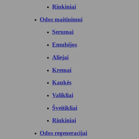
Rinkiniai
Odos maitinimui
Serumai
Emulsijos
Aliejai
Kremai
Kaukės
Valikliai
Šveitikliai
Rinkiniai
Odos regeneracijai