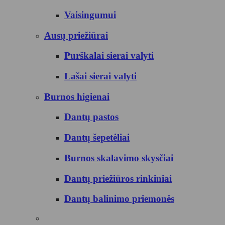
Vaisingumui
Ausų priežiūrai
Purškalai sierai valyti
Lašai sierai valyti
Burnos higienai
Dantų pastos
Dantų šepetėliai
Burnos skalavimo skysčiai
Dantų priežiūros rinkiniai
Dantų balinimo priemonės