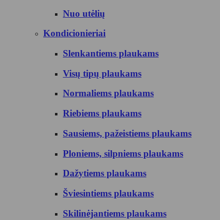
Nuo utėlių
Kondicionieriai
Slenkantiems plaukams
Visų tipų plaukams
Normaliems plaukams
Riebiems plaukams
Sausiems, pažeistiems plaukams
Ploniems, silpniems plaukams
Dažytiems plaukams
Šviesintiems plaukams
Skilinėjantiems plaukams