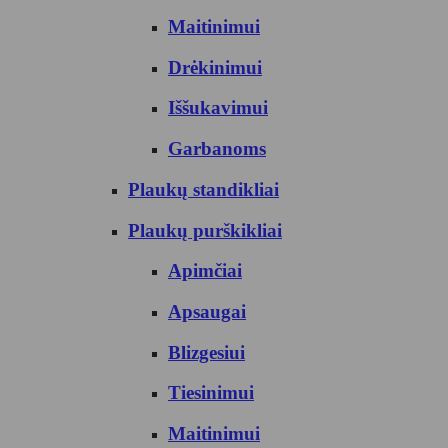
Maitinimui
Drėkinimui
Iššukavimui
Garbanoms
Plaukų standikliai
Plaukų purškikliai
Apimčiai
Apsaugai
Blizgesiui
Tiesinimui
Maitinimui