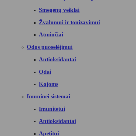
Smegenų veiklai
Žvalumui ir tonizavimui
Atminčiai
Odos puoselėjimui
Antioksidantai
Odai
Kojoms
Imuninei sistemai
Imunitetui
Antioksidantai
Apetitui