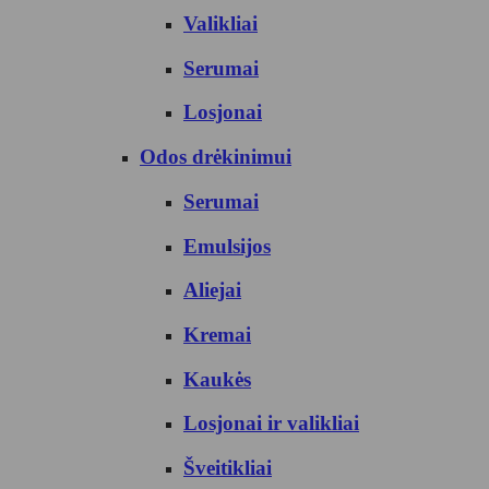
Valikliai
Serumai
Losjonai
Odos drėkinimui
Serumai
Emulsijos
Aliejai
Kremai
Kaukės
Losjonai ir valikliai
Šveitikliai