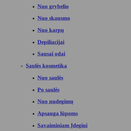
Nuo grybelio
Nuo skausmo
Nuo karpų
Depiliacijai
Sausai odai
Saulės kosmetika
Nuo saulės
Po saulės
Nuo nudegimų
Apsauga lūpoms
Savaiminiam Įdegiui