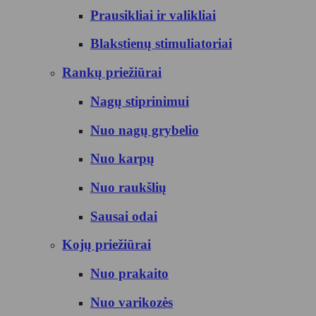
Prausikliai ir valikliai
Blakstienų stimuliatoriai
Rankų priežiūrai
Nagų stiprinimui
Nuo nagų grybelio
Nuo karpų
Nuo raukšlių
Sausai odai
Kojų priežiūrai
Nuo prakaito
Nuo varikozės