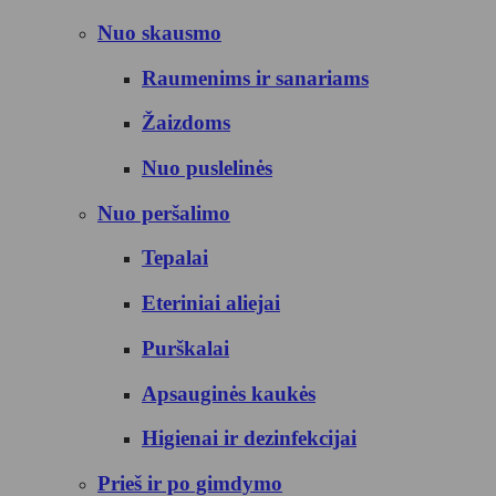
Nuo skausmo
Raumenims ir sanariams
Žaizdoms
Nuo puslelinės
Nuo peršalimo
Tepalai
Eteriniai aliejai
Purškalai
Apsauginės kaukės
Higienai ir dezinfekcijai
Prieš ir po gimdymo