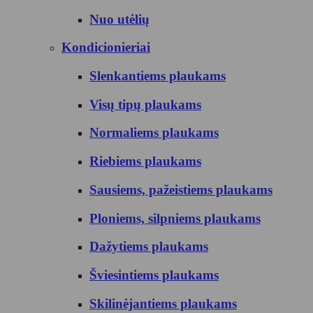
Nuo utėlių
Kondicionieriai
Slenkantiems plaukams
Visų tipų plaukams
Normaliems plaukams
Riebiems plaukams
Sausiems, pažeistiems plaukams
Ploniems, silpniems plaukams
Dažytiems plaukams
Šviesintiems plaukams
Skilinėjantiems plaukams