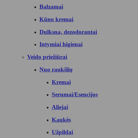
Balzamai
Kūno kremai
Dulksna, dezodorantai
Intymiai higienai
Veido priežiūrai
Nuo raukšlių
Kremai
Serumai/Esencijos
Aliejai
Kaukės
Užpildai