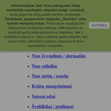
Kategorijos
Informuojame, kad Jūsų patogumui šioje
svetainėje naudojami slapukai (angl. cookies)
,
Kosmetika
kurie pagerina Jūsų patirtį naršant svetainėje.
Sutikdami, paspauskite mygtuką „Sutinku“ arba
tęskite naršymą toliau
.
Parduotuvė naudoja tiek
Kūno priežiūrai
SUTINKU
būtinuosius (svetainės veikimą užtikrinančius ar
naudojimąsi ja palengvinančius) slapukus, tiek ir
Nuo prakaito
analitinius slapukus. Savo sutikimą galite atšaukti, bet
kuriuo metu, ištrindami įrašytus slapukus iš savo
Kūno prausikliai
naudojamos naršyklės.
Nuo žvynelinės / dermatito
Nuo celiulito
Nuo strijų / randų
Krūtų stangrinimui
Sausai odai
Šveitikliai / peelingai