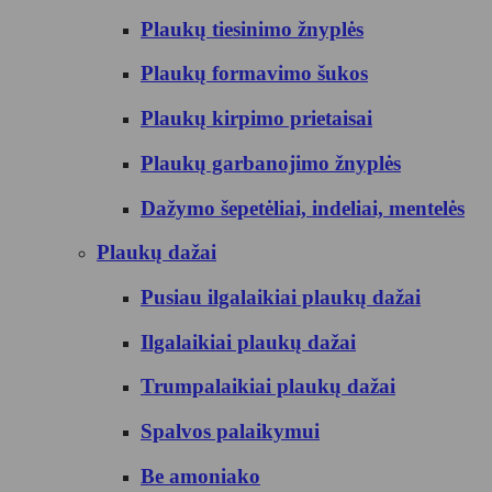
Plaukų tiesinimo žnyplės
Plaukų formavimo šukos
Plaukų kirpimo prietaisai
Plaukų garbanojimo žnyplės
Dažymo šepetėliai, indeliai, mentelės
Plaukų dažai
Pusiau ilgalaikiai plaukų dažai
Ilgalaikiai plaukų dažai
Trumpalaikiai plaukų dažai
Spalvos palaikymui
Be amoniako