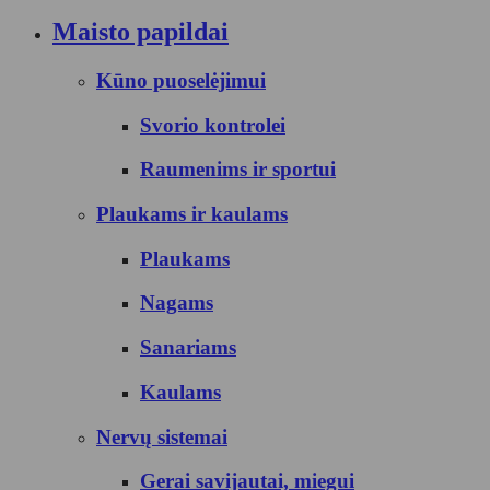
Maisto papildai
Kūno puoselėjimui
Svorio kontrolei
Raumenims ir sportui
Plaukams ir kaulams
Plaukams
Nagams
Sanariams
Kaulams
Nervų sistemai
Gerai savijautai, miegui