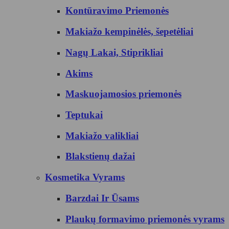
Kontūravimo Priemonės
Makiažo kempinėlės, šepetėliai
Nagų Lakai, Stiprikliai
Akims
Maskuojamosios priemonės
Teptukai
Makiažo valikliai
Blakstienų dažai
Kosmetika Vyrams
Barzdai Ir Ūsams
Plaukų formavimo priemonės vyrams