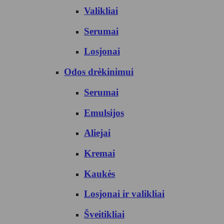
Valikliai
Serumai
Losjonai
Odos drėkinimui
Serumai
Emulsijos
Aliejai
Kremai
Kaukės
Losjonai ir valikliai
Šveitikliai