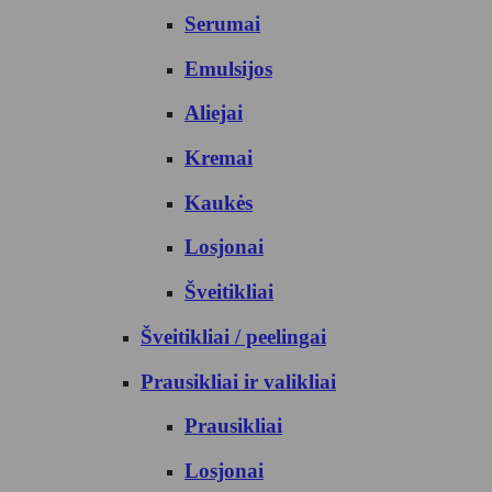
Serumai
Emulsijos
Aliejai
Kremai
Kaukės
Losjonai
Šveitikliai
Šveitikliai / peelingai
Prausikliai ir valikliai
Prausikliai
Losjonai