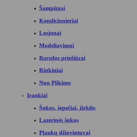
Šampūnai
Kondicionieriai
Losjonai
Modeliavimui
Barzdos priežiūrai
Rinkiniai
Nuo Plikimo
Įrankiai
Šukos, šepečiai, žirklės
Lazerinės šukos
Plaukų džiovintuvai