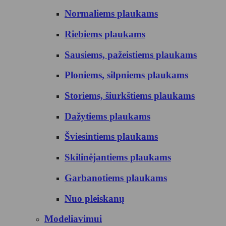
Normaliems plaukams
Riebiems plaukams
Sausiems, pažeistiems plaukams
Ploniems, silpniems plaukams
Storiems, šiurkštiems plaukams
Dažytiems plaukams
Šviesintiems plaukams
Skilinėjantiems plaukams
Garbanotiems plaukams
Nuo pleiskanų
Modeliavimui