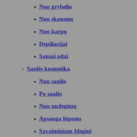
Nuo grybelio
Nuo skausmo
Nuo karpų
Depiliacijai
Sausai odai
Saulės kosmetika
Nuo saulės
Po saulės
Nuo nudegimų
Apsauga lūpoms
Savaiminiam Įdegiui