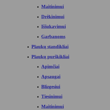
Maitinimui
Drėkinimui
Iššukavimui
Garbanoms
Plaukų standikliai
Plaukų purškikliai
Apimčiai
Apsaugai
Blizgesiui
Tiesinimui
Maitinimui