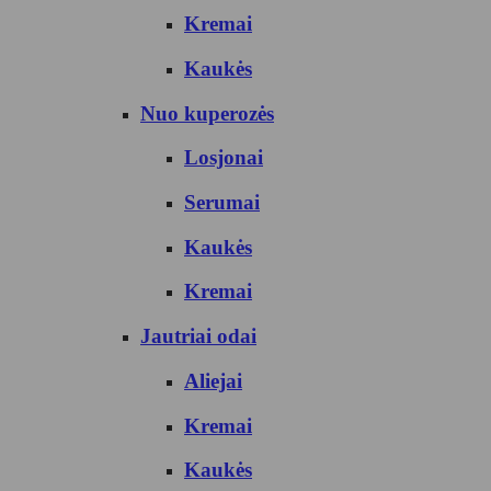
Kremai
Kaukės
Nuo kuperozės
Losjonai
Serumai
Kaukės
Kremai
Jautriai odai
Aliejai
Kremai
Kaukės