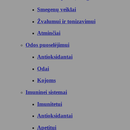
Smegenų veiklai
Žvalumui ir tonizavimui
Atminčiai
Odos puoselėjimui
Antioksidantai
Odai
Kojoms
Imuninei sistemai
Imunitetui
Antioksidantai
Apetitui