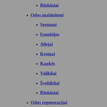
Rinkiniai
Odos maitinimui
Serumai
Emulsijos
Aliejai
Kremai
Kaukės
Valikliai
Šveitikliai
Rinkiniai
Odos regeneracijai