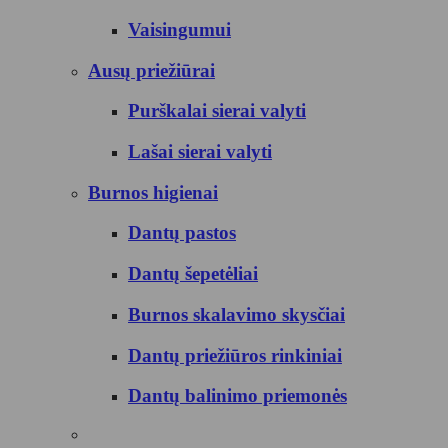
Vaisingumui
Ausų priežiūrai
Purškalai sierai valyti
Lašai sierai valyti
Burnos higienai
Dantų pastos
Dantų šepetėliai
Burnos skalavimo skysčiai
Dantų priežiūros rinkiniai
Dantų balinimo priemonės