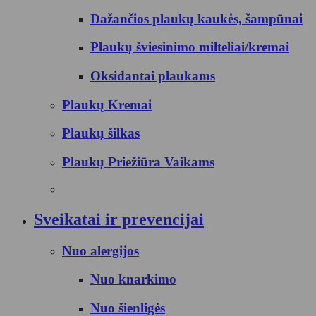
Dažančios plaukų kaukės, šampūnai
Plaukų šviesinimo milteliai/kremai
Oksidantai plaukams
Plaukų Kremai
Plaukų šilkas
Plaukų Priežiūra Vaikams
Sveikatai ir prevencijai
Nuo alergijos
Nuo knarkimo
Nuo šienligės