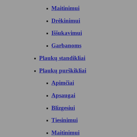
Maitinimui
Drėkinimui
Iššukavimui
Garbanoms
Plaukų standikliai
Plaukų purškikliai
Apimčiai
Apsaugai
Blizgesiui
Tiesinimui
Maitinimui