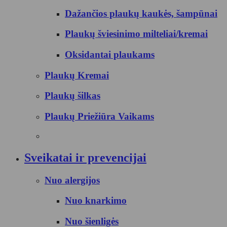
Dažančios plaukų kaukės, šampūnai
Plaukų šviesinimo milteliai/kremai
Oksidantai plaukams
Plaukų Kremai
Plaukų šilkas
Plaukų Priežiūra Vaikams
Sveikatai ir prevencijai
Nuo alergijos
Nuo knarkimo
Nuo šienligės