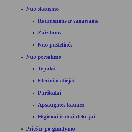
Nuo skausmo
Raumenims ir sanariams
Žaizdoms
Nuo puslelinės
Nuo peršalimo
Tepalai
Eteriniai aliejai
Purškalai
Apsauginės kaukės
Higienai ir dezinfekcijai
Prieš ir po gimdymo