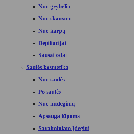
Nuo grybelio
Nuo skausmo
Nuo karpų
Depiliacijai
Sausai odai
Saulės kosmetika
Nuo saulės
Po saulės
Nuo nudegimų
Apsauga lūpoms
Savaiminiam Įdegiui