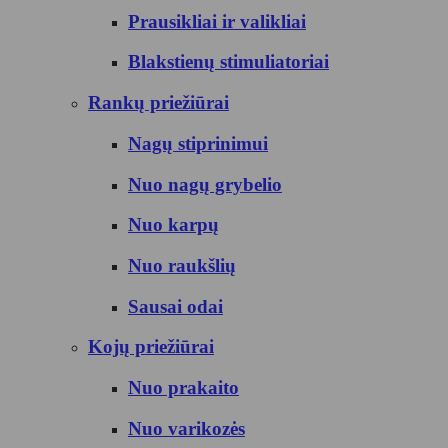
Prausikliai ir valikliai
Blakstienų stimuliatoriai
Rankų priežiūrai
Nagų stiprinimui
Nuo nagų grybelio
Nuo karpų
Nuo raukšlių
Sausai odai
Kojų priežiūrai
Nuo prakaito
Nuo varikozės