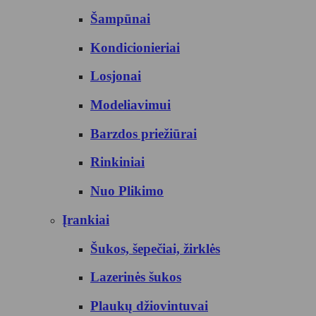
Šampūnai
Kondicionieriai
Losjonai
Modeliavimui
Barzdos priežiūrai
Rinkiniai
Nuo Plikimo
Įrankiai
Šukos, šepečiai, žirklės
Lazerinės šukos
Plaukų džiovintuvai