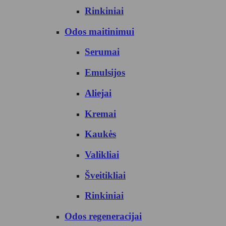
Rinkiniai
Odos maitinimui
Serumai
Emulsijos
Aliejai
Kremai
Kaukės
Valikliai
Šveitikliai
Rinkiniai
Odos regeneracijai