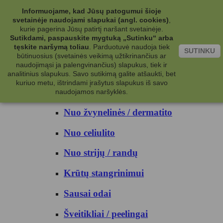
Kategorijos
Informuojame, kad Jūsų patogumui šioje
svetainėje naudojami slapukai (angl. cookies)
,
Kosmetika
kurie pagerina Jūsų patirtį naršant svetainėje.
Sutikdami, paspauskite mygtuką „Sutinku“ arba
tęskite naršymą toliau
.
Parduotuvė naudoja tiek
Kūno priežiūrai
SUTINKU
būtinuosius (svetainės veikimą užtikrinančius ar
naudojimąsi ja palengvinančius) slapukus, tiek ir
Nuo prakaito
analitinius slapukus. Savo sutikimą galite atšaukti, bet
kuriuo metu, ištrindami įrašytus slapukus iš savo
Kūno prausikliai
naudojamos naršyklės.
Nuo žvynelinės / dermatito
Nuo celiulito
Nuo strijų / randų
Krūtų stangrinimui
Sausai odai
Šveitikliai / peelingai