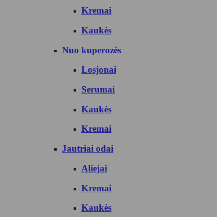
Kremai
Kaukės
Nuo kuperozės
Losjonai
Serumai
Kaukės
Kremai
Jautriai odai
Aliejai
Kremai
Kaukės