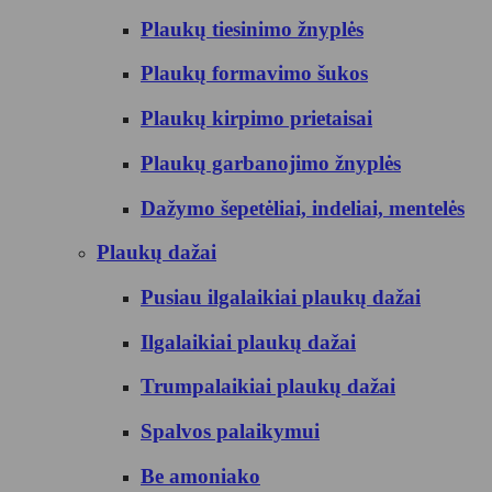
Plaukų tiesinimo žnyplės
Plaukų formavimo šukos
Plaukų kirpimo prietaisai
Plaukų garbanojimo žnyplės
Dažymo šepetėliai, indeliai, mentelės
Plaukų dažai
Pusiau ilgalaikiai plaukų dažai
Ilgalaikiai plaukų dažai
Trumpalaikiai plaukų dažai
Spalvos palaikymui
Be amoniako