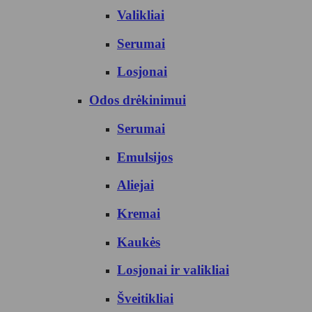
Valikliai
Serumai
Losjonai
Odos drėkinimui
Serumai
Emulsijos
Aliejai
Kremai
Kaukės
Losjonai ir valikliai
Šveitikliai