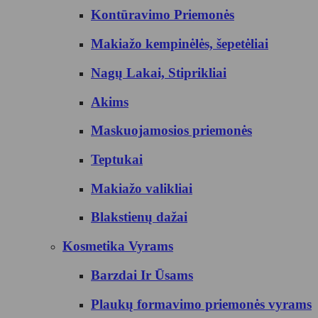
Kontūravimo Priemonės
Makiažo kempinėlės, šepetėliai
Nagų Lakai, Stiprikliai
Akims
Maskuojamosios priemonės
Teptukai
Makiažo valikliai
Blakstienų dažai
Kosmetika Vyrams
Barzdai Ir Ūsams
Plaukų formavimo priemonės vyrams