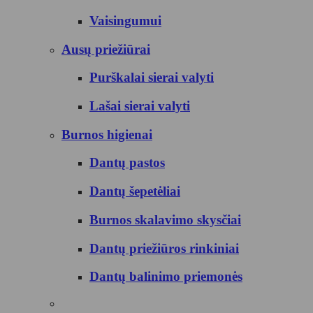
Vaisingumui
Ausų priežiūrai
Purškalai sierai valyti
Lašai sierai valyti
Burnos higienai
Dantų pastos
Dantų šepetėliai
Burnos skalavimo skysčiai
Dantų priežiūros rinkiniai
Dantų balinimo priemonės