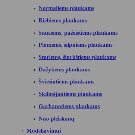
Normaliems plaukams
Riebiems plaukams
Sausiems, pažeistiems plaukams
Ploniems, silpniems plaukams
Storiems, šiurkštiems plaukams
Dažytiems plaukams
Šviesintiems plaukams
Skilinėjantiems plaukams
Garbanotiems plaukams
Nuo pleiskanų
Modeliavimui