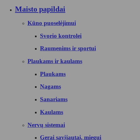
Maisto papildai
Kūno puoselėjimui
Svorio kontrolei
Raumenims ir sportui
Plaukams ir kaulams
Plaukams
Nagams
Sanariams
Kaulams
Nervų sistemai
Gerai savijautai, miegui