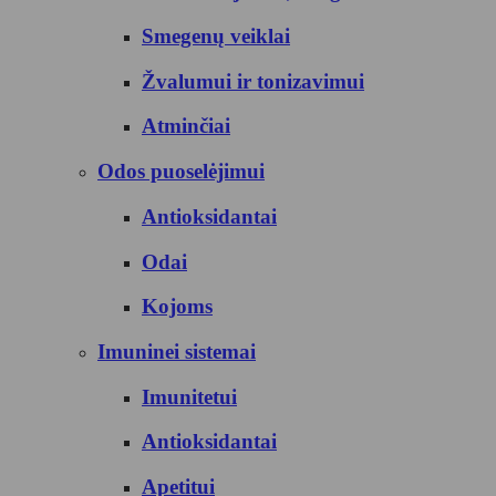
Smegenų veiklai
Žvalumui ir tonizavimui
Atminčiai
Odos puoselėjimui
Antioksidantai
Odai
Kojoms
Imuninei sistemai
Imunitetui
Antioksidantai
Apetitui