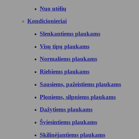
Nuo utėlių
Kondicionieriai
Slenkantiems plaukams
Visų tipų plaukams
Normaliems plaukams
Riebiems plaukams
Sausiems, pažeistiems plaukams
Ploniems, silpniems plaukams
Dažytiems plaukams
Šviesintiems plaukams
Skilinėjantiems plaukams