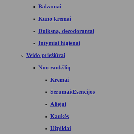
Balzamai
Kūno kremai
Dulksna, dezodorantai
Intymiai higienai
Veido priežiūrai
Nuo raukšlių
Kremai
Serumai/Esencijos
Aliejai
Kaukės
Užpildai