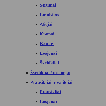
Serumai
Emulsijos
Aliejai
Kremai
Kaukės
Losjonai
Šveitikliai
Šveitikliai / peelingai
Prausikliai ir valikliai
Prausikliai
Losjonai