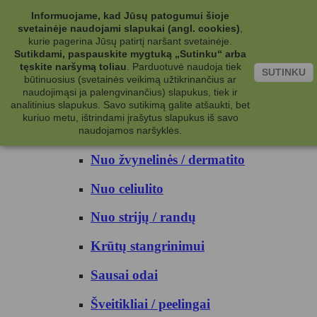
Kategorijos
Informuojame, kad Jūsų patogumui šioje
svetainėje naudojami slapukai (angl. cookies)
,
Kosmetika
kurie pagerina Jūsų patirtį naršant svetainėje.
Sutikdami, paspauskite mygtuką „Sutinku“ arba
tęskite naršymą toliau
.
Parduotuvė naudoja tiek
Kūno priežiūrai
SUTINKU
būtinuosius (svetainės veikimą užtikrinančius ar
naudojimąsi ja palengvinančius) slapukus, tiek ir
Nuo prakaito
analitinius slapukus. Savo sutikimą galite atšaukti, bet
kuriuo metu, ištrindami įrašytus slapukus iš savo
Kūno prausikliai
naudojamos naršyklės.
Nuo žvynelinės / dermatito
Nuo celiulito
Nuo strijų / randų
Krūtų stangrinimui
Sausai odai
Šveitikliai / peelingai