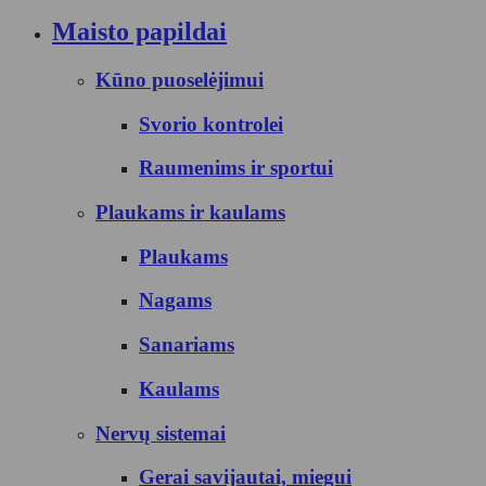
Maisto papildai
Kūno puoselėjimui
Svorio kontrolei
Raumenims ir sportui
Plaukams ir kaulams
Plaukams
Nagams
Sanariams
Kaulams
Nervų sistemai
Gerai savijautai, miegui