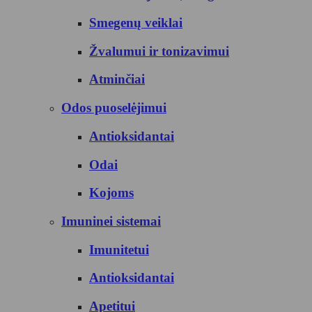
Smegenų veiklai
Žvalumui ir tonizavimui
Atminčiai
Odos puoselėjimui
Antioksidantai
Odai
Kojoms
Imuninei sistemai
Imunitetui
Antioksidantai
Apetitui