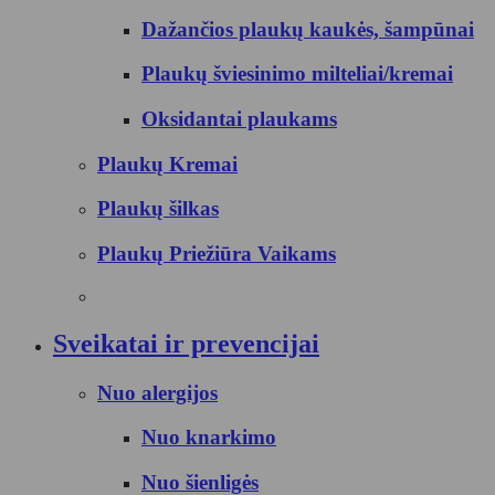
Dažančios plaukų kaukės, šampūnai
Plaukų šviesinimo milteliai/kremai
Oksidantai plaukams
Plaukų Kremai
Plaukų šilkas
Plaukų Priežiūra Vaikams
Sveikatai ir prevencijai
Nuo alergijos
Nuo knarkimo
Nuo šienligės