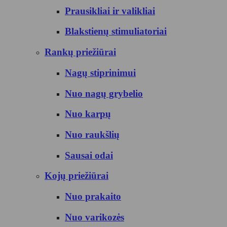
Prausikliai ir valikliai
Blakstienų stimuliatoriai
Rankų priežiūrai
Nagų stiprinimui
Nuo nagų grybelio
Nuo karpų
Nuo raukšlių
Sausai odai
Kojų priežiūrai
Nuo prakaito
Nuo varikozės