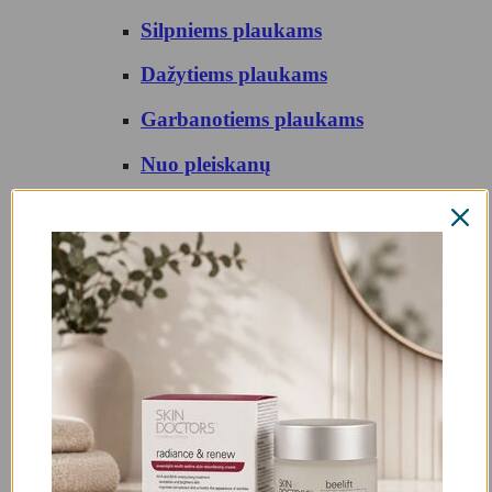
Silpniems plaukams
Dažytiems plaukams
Garbanotiems plaukams
Nuo pleiskanų
Ploniems plaukams
Sausiems, pažeistiems plaukams
Šampūnai
Slenkantiems plaukams
Visų tipų plaukams
Įprasti šampūnai
Sausi šampūnai