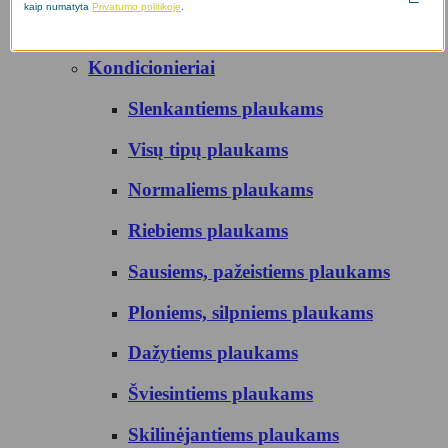
kaip numatyta
Privatumo politikoje
.
Nuo utėlių
Kondicionieriai
Slenkantiems plaukams
Visų tipų plaukams
Normaliems plaukams
Riebiems plaukams
Sausiems, pažeistiems plaukams
Ploniems, silpniems plaukams
Dažytiems plaukams
Šviesintiems plaukams
Skilinėjantiems plaukams