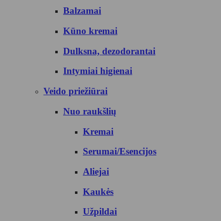
Balzamai
Kūno kremai
Dulksna, dezodorantai
Intymiai higienai
Veido priežiūrai
Nuo raukšlių
Kremai
Serumai/Esencijos
Aliejai
Kaukės
Užpildai