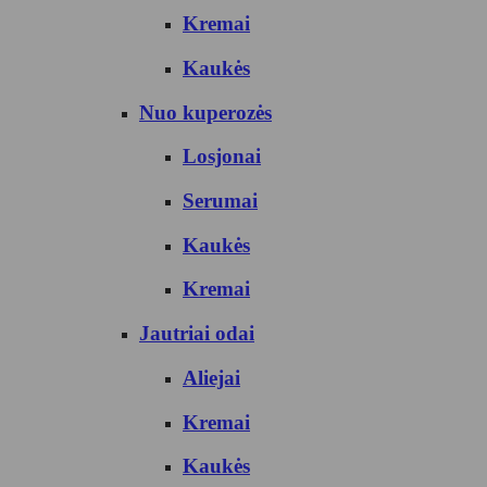
Kremai
Kaukės
Nuo kuperozės
Losjonai
Serumai
Kaukės
Kremai
Jautriai odai
Aliejai
Kremai
Kaukės