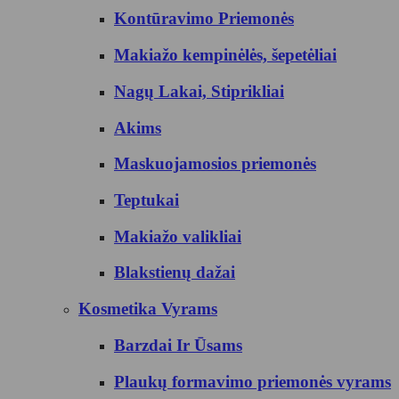
Kontūravimo Priemonės
Makiažo kempinėlės, šepetėliai
Nagų Lakai, Stiprikliai
Akims
Maskuojamosios priemonės
Teptukai
Makiažo valikliai
Blakstienų dažai
Kosmetika Vyrams
Barzdai Ir Ūsams
Plaukų formavimo priemonės vyrams