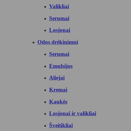
Valikliai
Serumai
Losjonai
Odos drėkinimui
Serumai
Emulsijos
Aliejai
Kremai
Kaukės
Losjonai ir valikliai
Šveitikliai