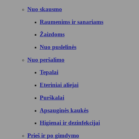
Nuo skausmo
Raumenims ir sanariams
Žaizdoms
Nuo puslelinės
Nuo peršalimo
Tepalai
Eteriniai aliejai
Purškalai
Apsauginės kaukės
Higienai ir dezinfekcijai
Prieš ir po gimdymo