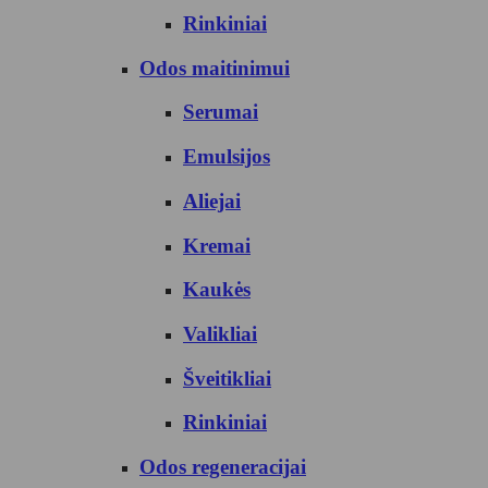
Rinkiniai
Odos maitinimui
Serumai
Emulsijos
Aliejai
Kremai
Kaukės
Valikliai
Šveitikliai
Rinkiniai
Odos regeneracijai