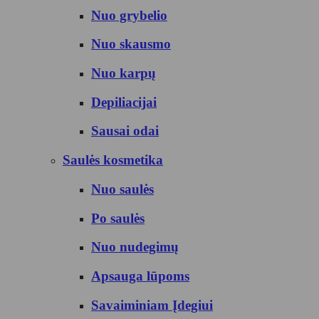
Nuo grybelio
Nuo skausmo
Nuo karpų
Depiliacijai
Sausai odai
Saulės kosmetika
Nuo saulės
Po saulės
Nuo nudegimų
Apsauga lūpoms
Savaiminiam Įdegiui