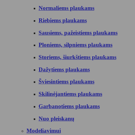
Normaliems plaukams
Riebiems plaukams
Sausiems, pažeistiems plaukams
Ploniems, silpniems plaukams
Storiems, šiurkštiems plaukams
Dažytiems plaukams
Šviesintiems plaukams
Skilinėjantiems plaukams
Garbanotiems plaukams
Nuo pleiskanų
Modeliavimui