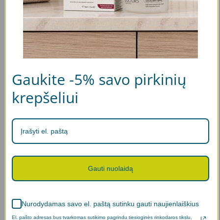
Pilingai
Normaliems plaukams
Riebiems plaukams
Sausiems, pažeistiems plaukams
Gaukite -5% savo pirkinių
krepšeliui
Ploniems, silpniems plaukams
Dažytiems plaukams
Šviesintiems plaukams
Skilinėjantiems plaukams
Gauti nuolaidą
Garbanotiems plaukams
Žiliems plaukams
Nurodydamas savo el. paštą sutinku gauti naujienlaiškius
Nuo pleiskanų
El. pašto adresas bus tvarkomas sutikimo pagrindu tiesioginės rinkodaros tikslu,