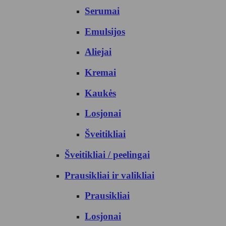
Serumai
Emulsijos
Aliejai
Kremai
Kaukės
Losjonai
Šveitikliai
Šveitikliai / peelingai
Prausikliai ir valikliai
Prausikliai
Losjonai