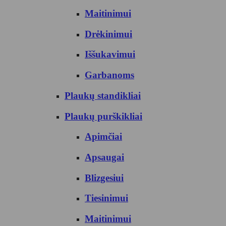
Maitinimui
Drėkinimui
Iššukavimui
Garbanoms
Plaukų standikliai
Plaukų purškikliai
Apimčiai
Apsaugai
Blizgesiui
Tiesinimui
Maitinimui