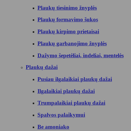
Plaukų tiesinimo žnyplės
Plaukų formavimo šukos
Plaukų kirpimo prietaisai
Plaukų garbanojimo žnyplės
Dažymo šepetėliai, indeliai, mentelės
Plaukų dažai
Pusiau ilgalaikiai plaukų dažai
Ilgalaikiai plaukų dažai
Trumpalaikiai plaukų dažai
Spalvos palaikymui
Be amoniako