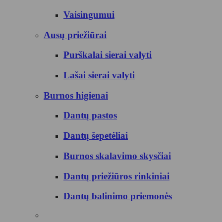
Vaisingumui
Ausų priežiūrai
Purškalai sierai valyti
Lašai sierai valyti
Burnos higienai
Dantų pastos
Dantų šepetėliai
Burnos skalavimo skysčiai
Dantų priežiūros rinkiniai
Dantų balinimo priemonės