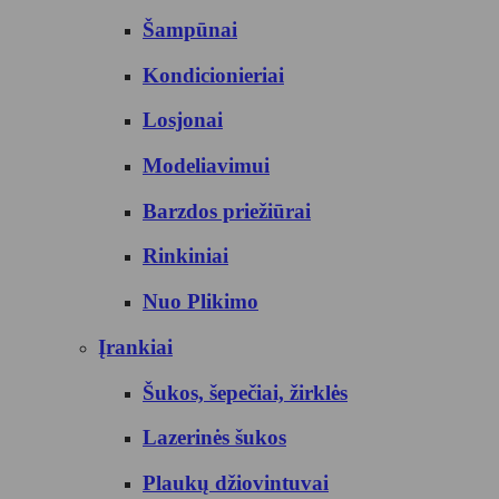
Šampūnai
Kondicionieriai
Losjonai
Modeliavimui
Barzdos priežiūrai
Rinkiniai
Nuo Plikimo
Įrankiai
Šukos, šepečiai, žirklės
Lazerinės šukos
Plaukų džiovintuvai